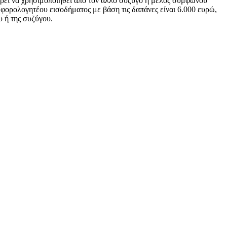
ορεί να χρησιμοποιηθεί από τον άλλο σύζυγο ή μέλος συμφώνου
 φορολογητέου εισοδήματος με βάση τις δαπάνες είναι 6.000 ευρώ,
υ ή της συζύγου.