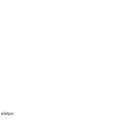
ν κόσμο.