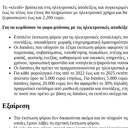
Το «κλειδί» βρίσκεται στις ηλεκτρονικές αποδείξεις και συγκεκριμ
έως το τέλος του έτους θα πληρώσουν με ηλεκτρονικό χρήμα και θα
ξεφουσκώνει έως και 2.200 ευρώ.
Για να κερδίσουν το φορο-μπόνους με τις ηλεκτρονικές αποδείξε
Επιπλέον έκπτωση φόρου για τις ηλεκτρονικές συναλλαγές π
συντάξεις, οποιαδήποτε μορφής επιχειρηματική δραστηριότητ
Οι δαπάνες που οδηγούν σε έξτρα έκπτωση φόρου αφορούν πλ
τοιχοποιίας, σοβατίσματος, τοποθέτησης πλακιδίων, στέγης κ
μασάζ, φυσικής ευεξίας, καθαρισμού και οικιακές υπηρεσίες
χρόνου, προσωπική φροντίδα και νοσηλεία (εξαιρούνται νοσοκ
Οι δαπάνες θα πρέπει να πραγματοποιούνται με ηλεκτρονικά μέ
Για κάθε φορολογικό έτος από το 2022 έως και το 2025 εκπί
ανώτατο όριο τα 5.000 ευρώ ετησίως. Για δαπάνες 5.000 ευρώ
δαπάνες ύψους 20.000 ευρώ δεν θα αφαιρεθεί το 30% δηλαδή 
πραγματικό εισόδημα από μισθωτή εργασία και συντάξεις, επ
το ποσό που πρέπει με βάση τις δαπάνες να εκπέσει ανέρχετα
Εξαίρεση
Την έκπτωση φόρου δεν δικαιούνται ακόμα και αν πληρούν τις
οποίες έχουν λάβει τη σχετική έκπτωση φόρου.