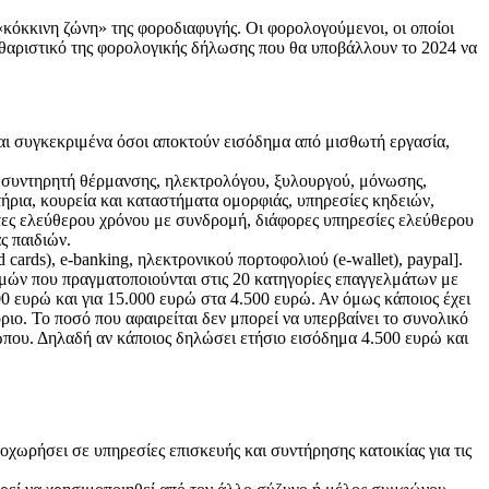
 «κόκκινη ζώνη» της φοροδιαφυγής. Οι φορολογούμενοι, οι οποίοι
αθαριστικό της φορολογικής δήλωσης που θα υποβάλλουν το 2024 να
αι συγκεκριμένα όσοι αποκτούν εισόδημα από μισθωτή εργασία,
, συντηρητή θέρμανσης, ηλεκτρολόγου, ξυλουργού, μόνωσης,
τήρια, κουρεία και καταστήματα ομορφιάς, υπηρεσίες κηδειών,
ητες ελεύθερου χρόνου με συνδρομή, διάφορες υπηρεσίες ελεύθερου
ς παιδιών.
ards), e-banking, ηλεκτρονικού πορτοφολιού (e-wallet), paypal].
ωμών που πραγματοποιούνται στις 20 κατηγορίες επαγγελμάτων με
00 ευρώ και για 15.000 ευρώ στα 4.500 ευρώ. Αν όμως κάποιος έχει
ιο. Το ποσό που αφαιρείται δεν μπορεί να υπερβαίνει το συνολικό
ώπου. Δηλαδή αν κάποιος δηλώσει ετήσιο εισόδημα 4.500 ευρώ και
οχωρήσει σε υπηρεσίες επισκευής και συντήρησης κατοικίας για τις