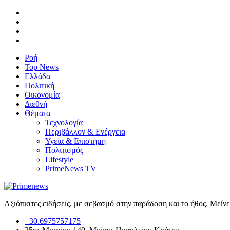
Ροή
Top News
Ελλάδα
Πολιτική
Οικονομία
Διεθνή
Θέματα
Τεχνολογία
Περιβάλλον & Ενέργεια
Υγεία & Επιστήμη
Πολιτισμός
Lifestyle
PrimeNews TV
Αξιόπιστες ειδήσεις, με σεβασμό στην παράδοση και το ήθος. Μείν
+30.6975757175