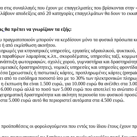
ένα στις συναλλαγές που έχουν με επαγγελματίες που βρίσκονται στην
 λάβουν αποδείξεις από 20 κατηγορίες επαγγελμάτων θα δουν το εκκ
ις
θα πρέπει να γνωρίζουν τα εξής:
ου πραγματοποιούν μπορούν να κερδίσουν μόνο τα φυσικά πρόσωπα κ
α ή από εκμίσθωση ακινήτου.
ηρωμές για κτηνιατρικές υπηρεσίες, εργασίες υδραυλικού, ψυκτικού
αι παραθύρων λαμαρίνας κ.λπ., σκυροδέματος, υπηρεσίες ταξί, κομμω
, ανάπτυξη φωτογραφιών, σχολές χορού, γυμναστήρια και δραστηριότ
ομειακές δραστηριότητες), νομικές υπηρεσίες και υπηρεσίες φροντίδα
σα [χρεωστικές ή πιστωτικές κάρτες, προπληρωμένες κάρτες (prepaid c
πτει από το εισόδημα ποσοστό ίσο με το 30% των ηλεκτρονικών πληρ
 η έκπτωση θα είναι 1.500 ευρώ, για 10.000 ευρώ θα ανέλθει στα 3.0
6.000 ευρώ αλλά το ποσό των 5.000 ευρώ που αποτελεί το ανώτατο όρ
ιχειρηματική δραστηριότητα και ακίνητη περιουσία του φυσικού προσ
ι στα 5.000 ευρώ αυτό θα περιοριστεί αυτόματα στα 4.500 ευρώ.
 προϋποθέσεις οι φορολογούμενοι που εντός του ίδιου έτους έχουν πρ