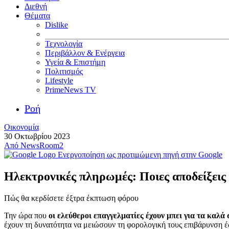
Διεθνή
Θέματα
Dislike
Τεχνολογία
Περιβάλλον & Ενέργεια
Υγεία & Επιστήμη
Πολιτισμός
Lifestyle
PrimeNews TV
Ροή
Οικονομία
30 Οκτωβρίου 2023
Από
NewsRoom2
Ενεργοποίηση ως προτιμώμενη πηγή στην Google
Ηλεκτρονικές πληρωμές: Ποιες αποδείξεις 
Πώς θα κερδίσετε έξτρα έκπτωση φόρου
Την ώρα που
οι ελεύθεροι επαγγελματίες έχουν μπει για τα καλά 
έχουν τη δυνατότητα να μειώσουν τη φορολογική τους επιβάρυνση έ