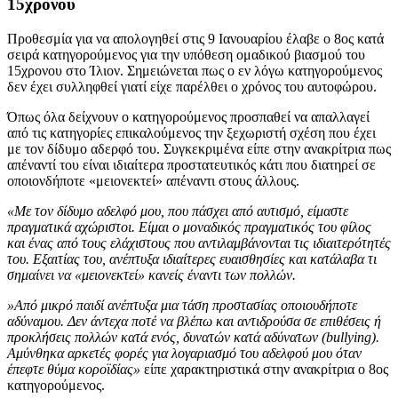
15χρονου
Προθεσμία για να απολογηθεί στις 9 Ιανουαρίου έλαβε ο 8ος κατά
σειρά κατηγορούμενος για την υπόθεση ομαδικού βιασμού του
15χρονου στο Ίλιον. Σημειώνεται πως ο εν λόγω κατηγορούμενος
δεν έχει συλληφθεί γιατί είχε παρέλθει ο χρόνος του αυτοφώρου.
Όπως όλα δείχνουν ο κατηγορούμενος προσπαθεί να απαλλαγεί
από τις κατηγορίες επικαλούμενος την ξεχωριστή σχέση που έχει
με τον δίδυμο αδερφό του. Συγκεκριμένα είπε στην ανακρίτρια πως
απέναντί του είναι ιδιαίτερα προστατευτικός κάτι που διατηρεί σε
οποιονδήποτε «μειονεκτεί» απέναντι στους άλλους.
«Με τον δίδυμο αδελφό μου, που πάσχει από αυτισμό, είμαστε
πραγματικά αχώριστοι. Είμαι ο μοναδικός πραγματικός του φίλος
και ένας από τους ελάχιστους που αντιλαμβάνονται τις ιδιαιτερότητές
του. Εξαιτίας του, ανέπτυξα ιδιαίτερες ευαισθησίες και κατάλαβα τι
σημαίνει να «μειονεκτεί» κανείς έναντι των πολλών.
»Από μικρό παιδί ανέπτυξα μια τάση προστασίας οποιουδήποτε
αδύναμου. Δεν άντεχα ποτέ να βλέπω και αντιδρούσα σε επιθέσεις ή
προκλήσεις πολλών κατά ενός, δυνατών κατά αδύνατων (bullying).
Αμύνθηκα αρκετές φορές για λογαριασμό του αδελφού μου όταν
έπεφτε θύμα κοροϊδίας»
είπε χαρακτηριστικά στην ανακρίτρια ο 8ος
κατηγορούμενος.