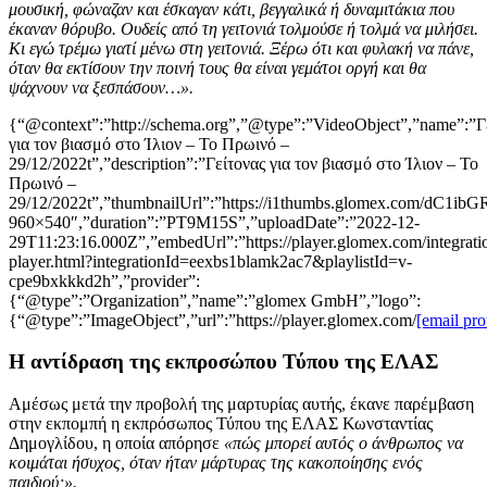
μουσική, φώναζαν και έσκαγαν κάτι, βεγγαλικά ή δυναμιτάκια που
έκαναν θόρυβο. Ουδείς από τη γειτονιά τολμούσε ή τολμά να μιλήσει.
Κι εγώ τρέμω γιατί μένω στη γειτονιά. Ξέρω ότι και φυλακή να πάνε,
όταν θα εκτίσουν την ποινή τους θα είναι γεμάτοι οργή και θα
ψάχνουν να ξεσπάσουν…».
{“@context”:”http://schema.org”,”@type”:”VideoObject”,”name”:”Γ
για τον βιασμό στο Ίλιον – Το Πρωινό –
29/12/2022t”,”description”:”Γείτονας για τον βιασμό στο Ίλιον – Το
Πρωινό –
29/12/2022t”,”thumbnailUrl”:”https://i1thumbs.glomex.com
960×540″,”duration”:”PT9M15S”,”uploadDate”:”2022-12-
29T11:23:16.000Z”,”embedUrl”:”https://player.glomex.com/integratio
player.html?integrationId=eexbs1blamk2ac7&playlistId=v-
cpe9bxkkkd2h”,”provider”:
{“@type”:”Organization”,”name”:”glomex GmbH”,”logo”:
{“@type”:”ImageObject”,”url”:”https://player.glomex.com/
[email pro
Η αντίδραση της εκπροσώπου Τύπου της ΕΛΑΣ
Αμέσως μετά την προβολή της μαρτυρίας αυτής, έκανε παρέμβαση
στην εκπομπή η εκπρόσωπος Τύπου της ΕΛΑΣ Κωνσταντίας
Δημογλίδου, η οποία απόρησε
«πώς μπορεί αυτός ο άνθρωπος να
κοιμάται ήσυχος, όταν ήταν μάρτυρας της κακοποίησης ενός
παιδιού;».