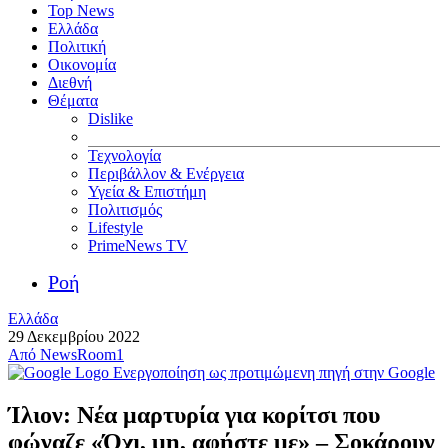
Top News
Ελλάδα
Πολιτική
Οικονομία
Διεθνή
Θέματα
Dislike
Τεχνολογία
Περιβάλλον & Ενέργεια
Υγεία & Επιστήμη
Πολιτισμός
Lifestyle
PrimeNews TV
Ροή
Ελλάδα
29 Δεκεμβρίου 2022
Από
NewsRoom1
Ενεργοποίηση ως προτιμώμενη πηγή στην Google
Ίλιον: Νέα μαρτυρία για κορίτσι που
φώναζε «Όχι, μη, αφήστε με» – Σοκάρουν