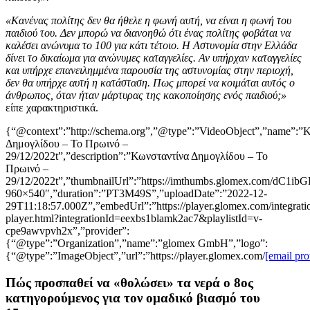
«Κανένας πολίτης δεν θα ήθελε η φωνή αυτή, να είναι η φωνή του
παιδιού του. Δεν μπορώ να διανοηθώ ότι ένας πολίτης φοβάται να
καλέσει ανώνυμα το 100 για κάτι τέτοιο. Η Αστυνομία στην Ελλάδα
δίνει το δικαίωμα για ανώνυμες καταγγελίες. Αν υπήρχαν καταγγελίες
και υπήρχε επανειλημμένα παρουσία της αστυνομίας στην περιοχή,
δεν θα υπήρχε αυτή η κατάσταση. Πως μπορεί να κοιμάται αυτός ο
άνθρωπος, όταν ήταν μάρτυρας της κακοποίησης ενός παιδιού;»
είπε χαρακτηριστικά.
{“@context”:”http://schema.org”,”@type”:”VideoObject”,”name”:”
Δημογλίδου – Το Πρωινό –
29/12/2022t”,”description”:”Κωνσταντίνα Δημογλίδου – Το
Πρωινό –
29/12/2022t”,”thumbnailUrl”:”https://imthumbs.glomex.com
960×540″,”duration”:”PT3M49S”,”uploadDate”:”2022-12-
29T11:18:57.000Z”,”embedUrl”:”https://player.glomex.com/integratio
player.html?integrationId=eexbs1blamk2ac7&playlistId=v-
cpe9awvpvh2x”,”provider”:
{“@type”:”Organization”,”name”:”glomex GmbH”,”logo”:
{“@type”:”ImageObject”,”url”:”https://player.glomex.com/
[email pro
Πώς προσπαθεί να «θολώσει» τα νερά ο 8ος
κατηγορούμενος για τον ομαδικό βιασμό του