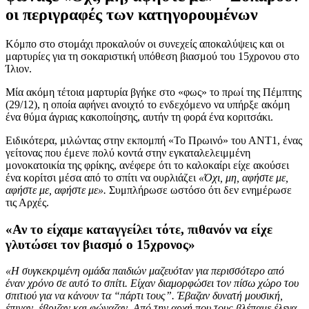
οι περιγραφές των κατηγορουμένων
Κόμπο στο στομάχι προκαλούν οι συνεχείς αποκαλύψεις και οι
μαρτυρίες για τη σοκαριστική υπόθεση βιασμού του 15χρονου στο
Ίλιον.
Μία ακόμη τέτοια μαρτυρία βγήκε στο «φως» το πρωί της Πέμπτης
(29/12), η οποία αφήνει ανοιχτό το ενδεχόμενο να υπήρξε ακόμη
ένα θύμα άγριας κακοποίησης, αυτήν τη φορά ένα κοριτσάκι.
Ειδικότερα, μιλώντας στην εκπομπή «Το Πρωινό» του ΑΝΤ1, ένας
γείτονας που έμενε πολύ κοντά στην εγκαταλελειμμένη
μονοκατοικία της φρίκης, ανέφερε ότι το καλοκαίρι είχε ακούσει
ένα κορίτσι μέσα από το σπίτι να ουρλιάζει
«Όχι, μη, αφήστε με,
αφήστε με, αφήστε με».
Συμπλήρωσε ωστόσο ότι δεν ενημέρωσε
τις Αρχές.
«Αν το είχαμε καταγγείλει τότε, πιθανόν να είχε
γλυτώσει τον βιασμό ο 15χρονος»
«Η συγκεκριμένη ομάδα παιδιών μαζευόταν για περισσότερο από
έναν χρόνο σε αυτό το σπίτι. Είχαν διαμορφώσει τον πίσω χώρο του
σπιτιού για να κάνουν τα “πάρτι τους”. Έβαζαν δυνατή μουσική,
έπιναν, έβριζαν και φώναζαν. Από την αρχή που τους βλέπαμε έλεγα