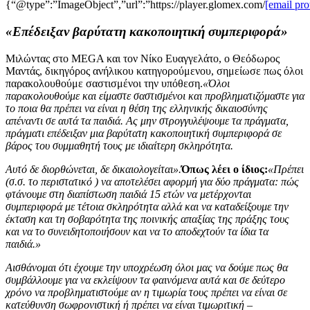
{“@type”:”ImageObject”,”url”:”https://player.glomex.com/
[email pro
«Επέδειξαν βαρύτατη κακοποιητική συμπεριφορά»
Μιλώντας στο MEGA και τον Νίκο Ευαγγελάτο, ο Θεόδωρος
Μαντάς, δικηγόρος ανήλικου κατηγορούμενου, σημείωσε πως όλοι
παρακολουθούμε σαστισμένοι την υπόθεση.
«Όλοι
παρακολουθούμε και είμαστε σαστισμένοι και προβληματιζόμαστε για
το ποια θα πρέπει να είναι η θέση της ελληνικής δικαιοσύνης
απέναντι σε αυτά τα παιδιά. Ας μην στρογγυλέψουμε τα πράγματα,
πράγματι επέδειξαν μια βαρύτατη κακοποιητική συμπεριφορά σε
βάρος του συμμαθητή τους με ιδιαίτερη σκληρότητα.
Αυτό δε διορθώνεται, δε δικαιολογείται».
Όπως λέει ο ίδιος:
«Πρέπει
(σ.σ. το περιστατικό ) να αποτελέσει αφορμή για δύο πράγματα: πώς
φτάνουμε στη διαπίστωση παιδιά 15 ετών να μετέρχονται
συμπεριφορά με τέτοια σκληρότητα αλλά και να καταδείξουμε την
έκταση και τη σοβαρότητα της ποινικής απαξίας της πράξης τους
και να το συνειδητοποιήσουν και να το αποδεχτούν τα ίδια τα
παιδιά.»
Αισθάνομαι ότι έχουμε την υποχρέωση όλοι μας να δούμε πως θα
συμβάλλουμε για να εκλείψουν τα φαινόμενα αυτά και σε δεύτερο
χρόνο να προβληματιστούμε αν η τιμωρία τους πρέπει να είναι σε
κατεύθυνση σωφρονιστική ή πρέπει να είναι τιμωριτική –