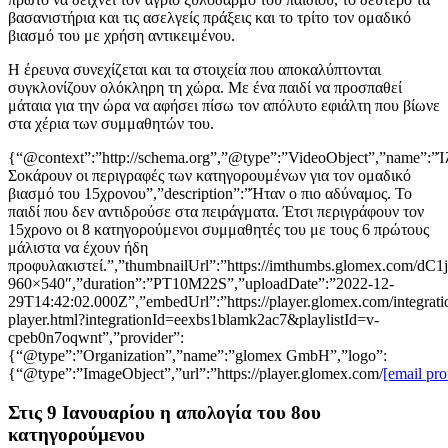
βασανιστήρια και τις ασελγείς πράξεις και το τρίτο τον ομαδικό
βιασμό του με χρήση αντικειμένου.
Η έρευνα συνεχίζεται και τα στοιχεία που αποκαλύπτονται
συγκλονίζουν ολόκληρη τη χώρα. Με ένα παιδί να προσπαθεί
μάταια για την ώρα να αφήσει πίσω τον απόλυτο εφιάλτη που βίωνε
στα χέρια των συμμαθητών του.
{“@context”:”http://schema.org”,”@type”:”VideoObject”,”name”:”Ί
Σοκάρουν οι περιγραφές των κατηγορουμένων για τον ομαδικό
βιασμό του 15χρονου”,”description”:”Ήταν ο πιο αδύναμος. Το
παιδί που δεν αντιδρούσε στα πειράγματα. Έτσι περιγράφουν τον
15χρονο οι 8 κατηγορούμενοι συμμαθητές του με τους 6 πρώτους
μάλιστα να έχουν ήδη
προφυλακιστεί.”,”thumbnailUrl”:”https://imthumbs.glomex
960×540″,”duration”:”PT10M22S”,”uploadDate”:”2022-12-
29T14:42:02.000Z”,”embedUrl”:”https://player.glomex.com/integratio
player.html?integrationId=eexbs1blamk2ac7&playlistId=v-
cpeb0n7oqwnt”,”provider”:
{“@type”:”Organization”,”name”:”glomex GmbH”,”logo”:
{“@type”:”ImageObject”,”url”:”https://player.glomex.com/
[email pro
Στις 9 Ιανουαρίου η απολογία του 8ου
κατηγορούμενου