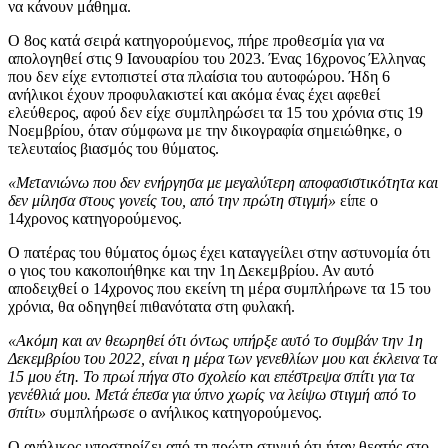
να κάνουν μάθημα.
Ο 8ος κατά σειρά κατηγορούμενος, πήρε προθεσμία για να
απολογηθεί στις 9 Ιανουαρίου του 2023. Ένας 16χρονος Έλληνας
που δεν είχε εντοπιστεί στα πλαίσια του αυτοφώρου. Ήδη 6
ανήλικοι έχουν προφυλακιστεί και ακόμα ένας έχει αφεθεί
ελεύθερος, αφού δεν είχε συμπληρώσει τα 15 του χρόνια στις 19
Νοεμβρίου, όταν σύμφωνα με την δικογραφία σημειώθηκε, ο
τελευταίος βιασμός του θύματος.
«Μετανιώνω που δεν ενήργησα με μεγαλύτερη αποφασιστικότητα και
δεν μίλησα στους γονείς του, από την πρώτη στιγμή»
είπε ο
14χρονος κατηγορούμενος.
Ο πατέρας του θύματος όμως έχει καταγγείλει στην αστυνομία ότι
ο γιος του κακοποιήθηκε και την 1η Δεκεμβρίου. Αν αυτό
αποδειχθεί ο 14χρονος που εκείνη τη μέρα συμπλήρωνε τα 15 του
χρόνια, θα οδηγηθεί πιθανότατα στη φυλακή.
«Ακόμη και αν θεωρηθεί ότι όντως υπήρξε αυτό το συμβάν την 1η
Δεκεμβρίου του 2022, είναι η μέρα των γενεθλίων μου και έκλεινα τα
15 μου έτη. Το πρωί πήγα στο σχολείο και επέστρεψα σπίτι για τα
γενέθλιά μου. Μετά έπεσα για ύπνο χωρίς να λείψω στιγμή από το
σπίτι»
συμπλήρωσε ο ανήλικος κατηγορούμενος.
Ο ανήλικος υποστηρίζει από τη πρώτη στιγμή ότι ήταν θεατής στο