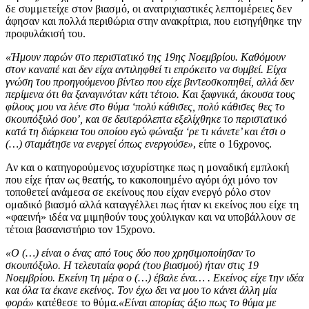
δε συμμετείχε στον βιασμό, οι ανατριχιαστικές λεπτομέρειες δεν
άφησαν και πολλά περιθώρια στην ανακρίτρια, που εισηγήθηκε την
προφυλάκισή του.
«Ήμουν παρών στο περιστατικό της 19ης Νοεμβρίου. Καθόμουν
στον καναπέ και δεν είχα αντιληφθεί τι επρόκειτο να συμβεί. Είχα
γνώση του προηγούμενου βίντεο που είχε βιντεοσκοπηθεί, αλλά δεν
περίμενα ότι θα ξαναγινόταν κάτι τέτοιο. Και ξαφνικά, άκουσα τους
φίλους μου να λένε στο θύμα ‘πολύ κάθισες, πολύ κάθισες θες το
σκουπόξυλό σου’, και σε δευτερόλεπτα εξελίχθηκε το περιστατικό
κατά τη διάρκεια του οποίου εγώ φώναξα ‘ρε τι κάνετε’ και έτσι ο
(…) σταμάτησε να ενεργεί όπως ενεργούσε»
, είπε ο 16χρονος.
Αν και ο κατηγορούμενος ισχυρίστηκε πως η μοναδική εμπλοκή
που είχε ήταν ως θεατής, το κακοποιημένο αγόρι όχι μόνο τον
τοποθετεί ανάμεσα σε εκείνους που είχαν ενεργό ρόλο στον
ομαδικό βιασμό αλλά καταγγέλλει πως ήταν κι εκείνος που είχε τη
«φαεινή» ιδέα να μιμηθούν τους χούλιγκαν και να υποβάλλουν σε
τέτοια βασανιστήριο τον 15χρονο.
«Ο (…) είναι ο ένας από τους δύο που χρησιμοποίησαν το
σκουπόξυλο. Η τελευταία φορά (του βιασμού) ήταν στις 19
Νοεμβρίου. Εκείνη τη μέρα ο (…) έβαλε ένα… . Εκείνος είχε την ιδέα
και όλα τα έκανε εκείνος. Τον έχω δει να μου το κάνει άλλη μία
φορά»
κατέθεσε το θύμα.
«Είναι απορίας άξιο πως το θύμα με