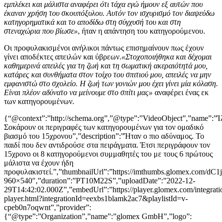
εμπλέκει και μάλιστα αναφέρει ότι τάχα εγώ ήμουν εξ αυτών που
έκαναν χρήση του σκουπόξυλου. Αυτόν τον ισχυρισμό τον διαψεύδω
κατηγορηματικά και το αποδίδω στη σύγχυσή του και στη
στεναχώρια που βίωσε»
, ήταν η απάντηση του κατηγορούμενου.
Οι προφυλακισμένοι ανήλικοι πάντως επισημαίνουν πως έχουν
γίνει αποδέκτες απειλών και ύβρεων.
«Στοχοποιήθηκα και δέχομαι
καθημερινά απειλές για τη ζωή και τη σωματική ακεραιότητά μου,
κατάρες και συνθήματα στον τοίχο του σπιτιού μου, απειλές να μην
εμφανιστώ στο σχολείο. Η ζωή των γονιών μου έχει γίνει μία κόλαση.
Είναι πλέον αδύνατο να μείνουμε στο σπίτι μας»
αναφέρει ένας εκ
των κατηγορουμένων.
{“@context”:”http://schema.org”,”@type”:”VideoObject”,”name”:”Ί
Σοκάρουν οι περιγραφές των κατηγορουμένων για τον ομαδικό
βιασμό του 15χρονου”,”description”:”Ήταν ο πιο αδύναμος. Το
παιδί που δεν αντιδρούσε στα πειράγματα. Έτσι περιγράφουν τον
15χρονο οι 8 κατηγορούμενοι συμμαθητές του με τους 6 πρώτους
μάλιστα να έχουν ήδη
προφυλακιστεί.”,”thumbnailUrl”:”https://imthumbs.glomex
960×540″,”duration”:”PT10M22S”,”uploadDate”:”2022-12-
29T14:42:02.000Z”,”embedUrl”:”https://player.glomex.com/integratio
player.html?integrationId=eexbs1blamk2ac7&playlistId=v-
cpeb0n7oqwnt”,”provider”:
{“@type”:”Organization”,”name”:”glomex GmbH”,”logo”: