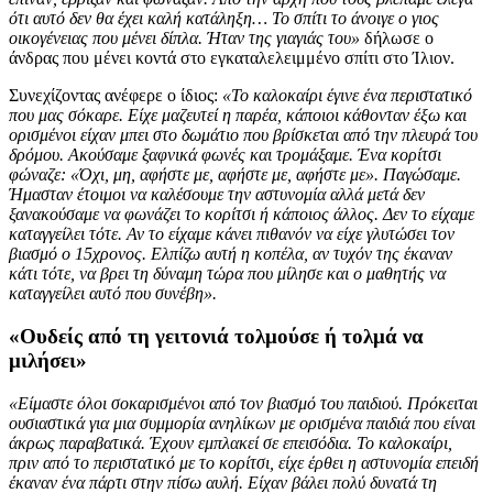
ότι αυτό δεν θα έχει καλή κατάληξη… Το σπίτι το άνοιγε ο γιος
οικογένειας που μένει δίπλα. Ήταν της γιαγιάς του»
δήλωσε ο
άνδρας που μένει κοντά στο εγκαταλελειμμένο σπίτι στο Ίλιον.
Συνεχίζοντας ανέφερε ο ίδιος:
«Το καλοκαίρι έγινε ένα περιστατικό
που μας σόκαρε. Είχε μαζευτεί η παρέα, κάποιοι κάθονταν έξω και
ορισμένοι είχαν μπει στο δωμάτιο που βρίσκεται από την πλευρά του
δρόμου. Ακούσαμε ξαφνικά φωνές και τρομάξαμε. Ένα κορίτσι
φώναζε: «Όχι, μη, αφήστε με, αφήστε με, αφήστε με». Παγώσαμε.
Ήμασταν έτοιμοι να καλέσουμε την αστυνομία αλλά μετά δεν
ξανακούσαμε να φωνάζει το κορίτσι ή κάποιος άλλος. Δεν το είχαμε
καταγγείλει τότε. Αν το είχαμε κάνει πιθανόν να είχε γλυτώσει τον
βιασμό ο 15χρονος. Ελπίζω αυτή η κοπέλα, αν τυχόν της έκαναν
κάτι τότε, να βρει τη δύναμη τώρα που μίλησε και ο μαθητής να
καταγγείλει αυτό που συνέβη».
«Ουδείς από τη γειτονιά τολμούσε ή τολμά να
μιλήσει»
«Είμαστε όλοι σοκαρισμένοι από τον βιασμό του παιδιού. Πρόκειται
ουσιαστικά για μια συμμορία ανηλίκων με ορισμένα παιδιά που είναι
άκρως παραβατικά. Έχουν εμπλακεί σε επεισόδια. Το καλοκαίρι,
πριν από το περιστατικό με το κορίτσι, είχε έρθει η αστυνομία επειδή
έκαναν ένα πάρτι στην πίσω αυλή. Είχαν βάλει πολύ δυνατά τη