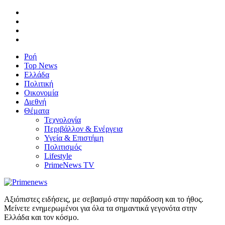
Ροή
Top News
Ελλάδα
Πολιτική
Οικονομία
Διεθνή
Θέματα
Τεχνολογία
Περιβάλλον & Ενέργεια
Υγεία & Επιστήμη
Πολιτισμός
Lifestyle
PrimeNews TV
Αξιόπιστες ειδήσεις, με σεβασμό στην παράδοση και το ήθος.
Μείνετε ενημερωμένοι για όλα τα σημαντικά γεγονότα στην
Ελλάδα και τον κόσμο.