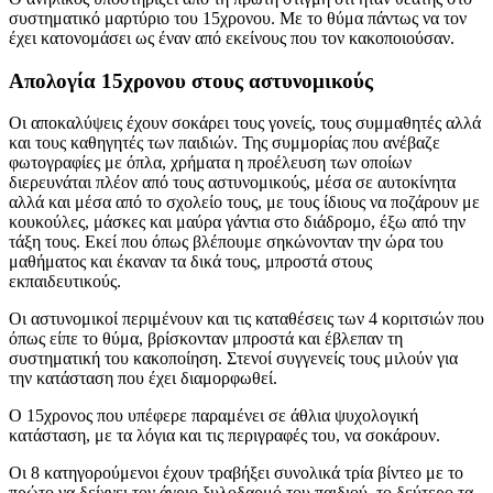
συστηματικό μαρτύριο του 15χρονου. Με το θύμα πάντως να τον
έχει κατονομάσει ως έναν από εκείνους που τον κακοποιούσαν.
Απολογία 15χρονου στους αστυνομικούς
Οι αποκαλύψεις έχουν σοκάρει τους γονείς, τους συμμαθητές αλλά
και τους καθηγητές των παιδιών. Της συμμορίας που ανέβαζε
φωτογραφίες με όπλα, χρήματα η προέλευση των οποίων
διερευνάται πλέον από τους αστυνομικούς, μέσα σε αυτοκίνητα
αλλά και μέσα από το σχολείο τους, με τους ίδιους να ποζάρουν με
κουκούλες, μάσκες και μαύρα γάντια στο διάδρομο, έξω από την
τάξη τους. Εκεί που όπως βλέπουμε σηκώνονταν την ώρα του
μαθήματος και έκαναν τα δικά τους, μπροστά στους
εκπαιδευτικούς.
Οι αστυνομικοί περιμένουν και τις καταθέσεις των 4 κοριτσιών που
όπως είπε το θύμα, βρίσκονταν μπροστά και έβλεπαν τη
συστηματική του κακοποίηση. Στενοί συγγενείς τους μιλούν για
την κατάσταση που έχει διαμορφωθεί.
Ο 15χρονος που υπέφερε παραμένει σε άθλια ψυχολογική
κατάσταση, με τα λόγια και τις περιγραφές του, να σοκάρουν.
Οι 8 κατηγορούμενοι έχουν τραβήξει συνολικά τρία βίντεο με το
πρώτο να δείχνει τον άγριο ξυλοδαρμό του παιδιού, το δεύτερο τα