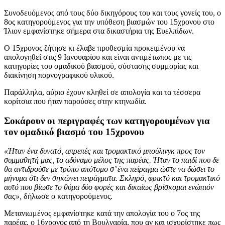
Συνοδευόμενος από τους δύο δικηγόρους του και τους γονείς του, ο
8ος κατηγορούμενος για την υπόθεση βιασμών του 15χρονου στο
Ίλιον εμφανίστηκε σήμερα στα δικαστήρια της Ευελπίδων.
Ο 15χρονος ζήτησε κι έλαβε προθεσμία προκειμένου να
απολογηθεί στις 9 Ιανουαρίου και είναι αντιμέτωπος με τις
κατηγορίες του ομαδικού βιασμού, σύστασης συμμορίας και
διακίνηση πορνογραφικού υλικού.
Παράλληλα, αύριο έχουν κληθεί σε απολογία και τα τέσσερα
κορίτσια που ήταν παρούσες στην κτηνωδία.
Σοκάρουν οι περιγραφές των κατηγορουμένων για
τον ομαδικό βιασμό του 15χρονου
«Ήταν ένα δυνατό, απρεπές και τρομακτικό μπούλινγκ προς τον
συμμαθητή μας, το αδύναμο μέλος της παρέας. Ήταν το παιδί που δε
θα αντιδρούσε με τρόπο απότομο σ’ ένα πείραγμα ώστε να δώσει το
μήνυμα ότι δεν σηκώνει πειράγματα. Σκληρό, φρικτό και τρομακτικό
αυτό που βίωσε το θύμα δύο φορές και δικαίως βρίσκομαι ενώπιόν
σας»,
δήλωσε ο κατηγορούμενος.
Μετανιωμένος εμφανίστηκε κατά την απολογία του ο 7ος της
παρέας, ο 16χρονος από τη Βουλγαρία, που αν και ισχυρίστηκε πως