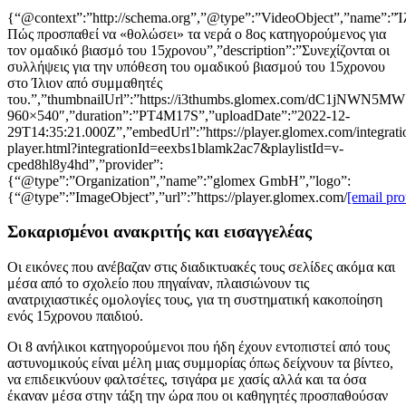
{“@context”:”http://schema.org”,”@type”:”VideoObject”,”name”:”Ί
Πώς προσπαθεί να «θολώσει» τα νερά ο 8ος κατηγορούμενος για
τον ομαδικό βιασμό του 15χρονου”,”description”:”Συνεχίζονται οι
συλλήψεις για την υπόθεση του ομαδικού βιασμού του 15χρονου
στο Ίλιον από συμμαθητές
του.”,”thumbnailUrl”:”https://i3thumbs.glomex.com/dC1j
960×540″,”duration”:”PT4M17S”,”uploadDate”:”2022-12-
29T14:35:21.000Z”,”embedUrl”:”https://player.glomex.com/integratio
player.html?integrationId=eexbs1blamk2ac7&playlistId=v-
cped8hl8y4hd”,”provider”:
{“@type”:”Organization”,”name”:”glomex GmbH”,”logo”:
{“@type”:”ImageObject”,”url”:”https://player.glomex.com/
[email pro
Σοκαρισμένοι ανακριτής και εισαγγελέας
Οι εικόνες που ανέβαζαν στις διαδικτυακές τους σελίδες ακόμα και
μέσα από το σχολείο που πηγαίναν, πλαισιώνουν τις
ανατριχιαστικές ομολογίες τους, για τη συστηματική κακοποίηση
ενός 15χρονου παιδιού.
Οι 8 ανήλικοι κατηγορούμενοι που ήδη έχουν εντοπιστεί από τους
αστυνομικούς είναι μέλη μιας συμμορίας όπως δείχνουν τα βίντεο,
να επιδεικνύουν φαλτσέτες, τσιγάρα με χασίς αλλά και τα όσα
έκαναν μέσα στην τάξη την ώρα που οι καθηγητές προσπαθούσαν