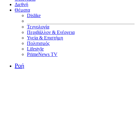
Διεθνή
Θέματα
Dislike
Τεχνολογία
Περιβάλλον & Ενέργεια
Υγεία & Επιστήμη
Πολιτισμός
Lifestyle
PrimeNews TV
Ροή