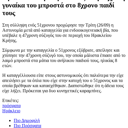
γυναίκα του μπροστά στο 8χρονο παιδί
τους
Στη σύλληψη ενός 51χρονου προχώρησε την Τρίτη (26/09) η
Αστυνομία μετά από καταγγελία για ενδοοικογενειακή βία, που
υπέβαλε η 47χρονη σύζυγός του σε περιοχή του Ηρακλείου
Κρήτης.
Σύμφωνα με την καταγγελία ο 51χρονος εξύβρισε, απείλησε και
χτύπησε την 47χρονη σύζυγό του, την οποία μάλιστα έπιασε από το
λαιμό μπροστά στα μάτια του ανήλικου παιδιού τους, ηλικίας 8
ετών.
Η καταγγέλλουσα είπε στους αστυνομικούς ότι παλιότερα την είχε
απειλήσει με τα όπλα που είχε στην κατοχή του ο 51χρονος και τα
οποία βρέθηκαν και κατασχέθηκαν. Διαπιστώθηκε ότι η άδεια τους
είχε λήξει. Πρόκειται για δυο κυνηγετικές καραμπίνες.
Ετικέτες:
πρόσφατα
Ηράκλειο
Πιο Δημοφιλή
Πιο Πρόσφατα