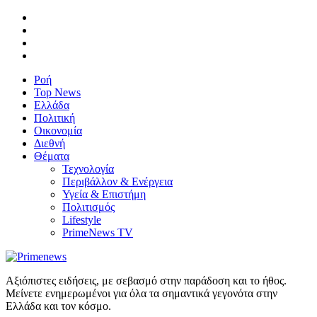
Ροή
Top News
Ελλάδα
Πολιτική
Οικονομία
Διεθνή
Θέματα
Τεχνολογία
Περιβάλλον & Ενέργεια
Υγεία & Επιστήμη
Πολιτισμός
Lifestyle
PrimeNews TV
Αξιόπιστες ειδήσεις, με σεβασμό στην παράδοση και το ήθος.
Μείνετε ενημερωμένοι για όλα τα σημαντικά γεγονότα στην
Ελλάδα και τον κόσμο.