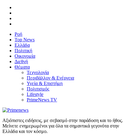
Ροή
Top News
Ελλάδα
Πολιτική
Οικονομία
Διεθνή
Θέματα
Τεχνολογία
Περιβάλλον & Ενέργεια
Υγεία & Επιστήμη
Πολιτισμός
Lifestyle
PrimeNews TV
Αξιόπιστες ειδήσεις, με σεβασμό στην παράδοση και το ήθος.
Μείνετε ενημερωμένοι για όλα τα σημαντικά γεγονότα στην
Ελλάδα και τον κόσμο.