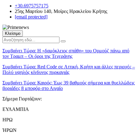
+30.6975757175
25ης Μαρτίου 140, Μοίρες Ηρακλείου Κρήτης
[email protected]
Κλείσιμο
Συμβαίνει Τώρα:
Η «δαμόκλειος σπάθη» του Ορμούζ πάνω από
τον Τραμπ – Οι όροι της Τεχεράνης
Συμβαίνει Τώρα:
Red Code σε Αττική, Κρήτη και άλλες περιοχές –
Πολύ υψηλός κίνδυνος πυρκαγιάς
Συμβαίνει Τώρα:
Καιρός: Έως 39 βαθμούς σήμερα και θυελλώδεις
βοριάδες 8 μποφόρ στο Αιγαίο
Σήμερα Γιορτάζουν:
ΕΥΛΑΜΠΙΑ
ΗΡΩ
ΉΡΩΝ