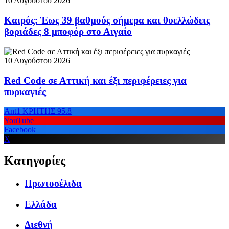
10 Αυγούστου 2026
Καιρός: Έως 39 βαθμούς σήμερα και θυελλώδεις
βοριάδες 8 μποφόρ στο Αιγαίο
10 Αυγούστου 2026
Red Code σε Αττική και έξι περιφέρειες για
πυρκαγιές
Ant1 ΚΡΗΤΗΣ 95.8
YouTube
Facebook
X
Κατηγορίες
Πρωτοσέλιδα
Ελλάδα
Διεθνή