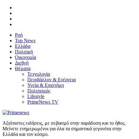
Ροή
Top News
Ελλάδα
Πολιτική
Οικονομία
Διεθνή
Θέματα
Τεχνολογία
Περιβάλλον & Ενέργεια
Υγεία & Επιστήμη
Πολιτισμός
Lifestyle
PrimeNews TV
Αξιόπιστες ειδήσεις, με σεβασμό στην παράδοση και το ήθος.
Μείνετε ενημερωμένοι για όλα τα σημαντικά γεγονότα στην
Ελλάδα και τον κόσμο.