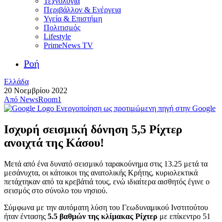
Τεχνολογία
Περιβάλλον & Ενέργεια
Υγεία & Επιστήμη
Πολιτισμός
Lifestyle
PrimeNews TV
Ροή
Ελλάδα
20 Νοεμβρίου 2022
Από
NewsRoom1
Ενεργοποίηση ως προτιμώμενη πηγή στην Google
Ισχυρή σεισμική δόνηση 5,5 Ρίχτερ
ανοιχτά της Κάσου!
Μετά από ένα δυνατό σεισμικό ταρακούνημα στις 13.25 μετά τα
μεσάνυχτα, οι κάτοικοι της ανατολικής Κρήτης, κυριολεκτικά
πετάχτηκαν από τα κρεβάτιά τους, ενώ ιδιαίτερα αισθητός έγινε ο
σεισμός στο σύνολο του νησιού.
Σύμφωνα με την αυτόματη λύση του Γεωδυναμικού Ινστιτούτου
ήταν έντασης
5.5 βαθμών της κλίμακας Ρίχτερ
με επίκεντρο 51