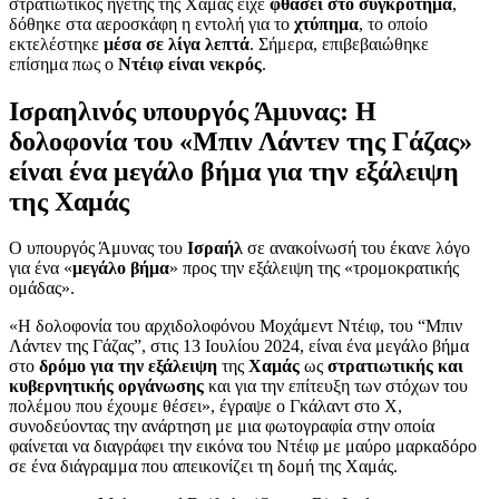
στρατιωτικός ηγέτης της Χαμάς είχε
φθάσει στο συγκρότημα
,
δόθηκε στα αεροσκάφη η εντολή για το
χτύπημα
, το οποίο
εκτελέστηκε
μέσα σε λίγα λεπτά
. Σήμερα, επιβεβαιώθηκε
επίσημα πως ο
Ντέιφ είναι νεκρός
.
Ισραηλινός υπουργός Άμυνας: Η
δολοφονία του «Μπιν Λάντεν της Γάζας»
είναι ένα μεγάλο βήμα για την εξάλειψη
της Χαμάς
Ο υπουργός Άμυνας του
Ισραήλ
σε ανακοίνωσή του έκανε λόγο
για ένα «
μεγάλο βήμα
» προς την εξάλειψη της «τρομοκρατικής
ομάδας».
«Η δολοφονία του αρχιδολοφόνου Μοχάμεντ Ντέιφ, του “Μπιν
Λάντεν της Γάζας”, στις 13 Ιουλίου 2024, είναι ένα μεγάλο βήμα
στο
δρόμο για την εξάλειψη
της
Χαμάς
ως
στρατιωτικής και
κυβερνητικής οργάνωσης
και για την επίτευξη των στόχων του
πολέμου που έχουμε θέσει», έγραψε ο Γκάλαντ στο Χ,
συνοδεύοντας την ανάρτηση με μια φωτογραφία στην οποία
φαίνεται να διαγράφει την εικόνα του Ντέιφ με μαύρο μαρκαδόρο
σε ένα διάγραμμα που απεικονίζει τη δομή της Χαμάς.