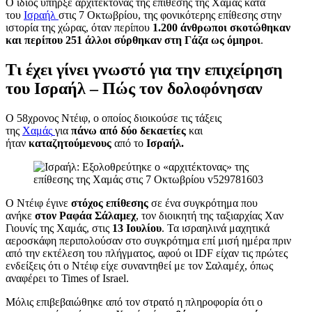
Ο ίδιος υπήρξε αρχιτέκτονας της επίθεσης της Χαμάς κατά
του
Ισραήλ
στις 7 Οκτωβρίου, της φονικότερης επίθεσης στην
ιστορία της χώρας, όταν περίπου
1.200 άνθρωποι σκοτώθηκαν
και περίπου 251 άλλοι σύρθηκαν στη Γάζα ως όμηροι
.
Τι έχει γίνει γνωστό για την επιχείρηση
του Ισραήλ – Πώς τον δολοφόνησαν
Ο 58χρονος Ντέιφ, ο οποίος διοικούσε τις τάξεις
της
Χαμάς
για
πάνω από δύο δεκαετίες
και
ήταν
καταζητούμενους
από το
Ισραήλ.
Ο Ντέιφ έγινε
στόχος επίθεσης
σε ένα συγκρότημα που
ανήκε
στον Ραφάα Σάλαμεχ
, τον διοικητή της ταξιαρχίας Χαν
Γιουνίς της Χαμάς, στις
13 Ιουλίου
. Τα ισραηλινά μαχητικά
αεροσκάφη περιπολούσαν στο συγκρότημα επί μισή ημέρα πριν
από την εκτέλεση του πλήγματος, αφού οι IDF είχαν τις πρώτες
ενδείξεις ότι ο Ντέιφ είχε συναντηθεί με τον Σαλαμέχ, όπως
αναφέρει το Times of Israel.
Μόλις επιβεβαιώθηκε από τον στρατό η πληροφορία ότι ο