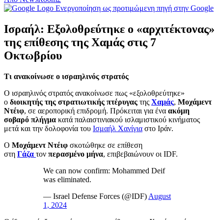
Ενεργοποίηση ως προτιμώμενη πηγή στην Google
Ισραήλ: Εξολοθρεύτηκε ο «αρχιτέκτονας»
της επίθεσης της Χαμάς στις 7
Οκτωβρίου
Τι ανακοίνωσε ο ισραηλινός στρατός
Ο ισραηλινός στρατός ανακοίνωσε πως «εξολοθρεύτηκε»
ο
διοικητής της στρατιωτικής πτέρυγας
της
Χαμάς
,
Μοχάμεντ
Ντέιφ
, σε αεροπορική επιδρομή. Πρόκειται για ένα
ακόμη
σοβαρό
πλήγμα
κατά παλαιστινιακού ισλαμιστικού κινήματος
μετά και την δολοφονία του
Ισμαήλ Χανίγια
στο Ιράν.
Ο
Μοχάμεντ Ντέιφ
σκοτώθηκε σε επίθεση
στη
Γάζα
τον
περασμένο μήνα
, επιβεβαιώνουν οι IDF.
We can now confirm: Mohammed Deif
was eliminated.
— Israel Defense Forces (@IDF)
August
1, 2024