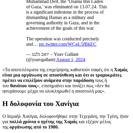
Muhammad Deif, the ‘Osama Bin Laden
of Gaza,’ was eliminated on 13.07.24. This
is a significant milestone in the process of
dismantling Hamas as a military and
governing authority in Gaza, and in the
achievement of the goals of this war.
The operation was conducted precisely
and…
pic.twitter.com/WCgL5fBkEC
— יואב גלנט – Yoav Gallant
(@yoavgallant)
August 1, 2024
«Τα αποτελέσματα της επιχείρησης καθιστούν σαφές ότι η
Χαμάς
είναι μια οργάνωση σε αποσύνθεση και ότι οι τρομοκράτες
πρέπει να επιλέξουν ανάμεσα στην παράδοση
τους ή
του
θανάτου τους
», επισημαίνει και τονίζει πως «δεν θα
ησυχάσουμε μέχρι να ολοκληρωθεί η αποστολή μας».
Η δολοφονία του Χανίγια
Ο Ισμαήλ Χανίγια, δολοφονήθηκε στην Τεχεράνη, την Τρίτη, ήταν
για
πολλά χρόνια ο ηγέτης της Χαμάς
και εξέχον μέλος
της
οργάνωσης από το 1980.