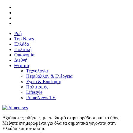
Ροή
Top News
Ελλάδα
Πολιτική
Οικονομία
Διεθνή
Θέματα
Τεχνολογία
Περιβάλλον & Ενέργεια
Υγεία & Επιστήμη
Πολιτισμός
Lifestyle
PrimeNews TV
Αξιόπιστες ειδήσεις, με σεβασμό στην παράδοση και το ήθος.
Μείνετε ενημερωμένοι για όλα τα σημαντικά γεγονότα στην
Ελλάδα και τον κόσμο.