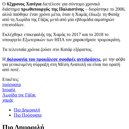
Ο
62χρονος Χανίγια
διετέλεσε για σύντομο χρονικό
διάστημα
πρωθυπουργός της Παλαιστίνης
– διορίστηκε το 2006,
αλλά παύθηκε έναν χρόνο μέτα, όταν η Χαμάς έδιωξε τη Φατάχ
από τη Λωρίδα της Γάζας μετά από μία εβδομάδα αιματηρών
επεισοδίων.
Εκλέχθηκε επικεφαλής της Χαμάς το 2017 και το 2018 το
υπουργείο Εξωτερικών των ΗΠΑ τον χαρακτήρισε τρομοκράτη.
Τα τελευταία χρόνια ζούσε στο Κατάρ εξόριστος.
Η
δολοφονία του προκάλεσε σφοδρές αντιδράσεις
, με την φόβο
για γενικευμένη σύρραξη στη Μέση Ανατολή να είναι πιο ορατή
από ποτέ.
Ετικέτες:
πρόσφατα
Ισραήλ
Λωρίδα της Γάζας
χαμάς
Πιο Δημοφιλή
Πιο Πρόσφατα
Πιο Δημοφιλή