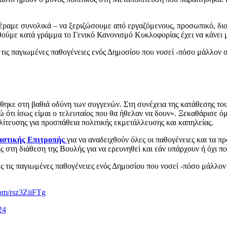
έραμε συνολικά – να ξεριζώσουμε από εργαζόμενους, προσωπικό, διο
υθούμε κατά γράμμα το Γενικό Κανονισμό Κυκλοφορίας έχει να κάνει 
ς τις παγιωμένες παθογένειες ενός Δημοσίου που νοσεί -πόσο μάλλον
κε στη βαθιά οδύνη των συγγενών. Στη συνέχεια της κατάθεσης του εί
 ότι ίσως είμαι ο τελευταίος που θα ήθελαν να δουν». Ξεκαθάρισε ό
λίτευσης για προσπάθεια πολιτικής εκμετάλλευσης και καπηλείας.
αστικής Επιτροπής
για να αναδειχθούν όλες οι παθογένειες και τα 
ς στη διάθεση της Βουλής για να ερευνηθεί και εάν υπάρχουν ή όχι πο
τές τις παγιωμένες παθογένειες ενός Δημοσίου που νοσεί -πόσο μάλλ
com/rsz3ZiiFTg
24