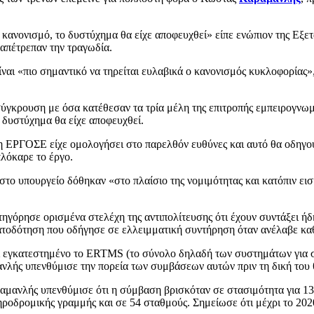
 κανονισμό, το δυστύχημα θα είχε αποφευχθεί» είπε ενώπιον της Εξ
 απέτρεπαν την τραγωδία.
 είναι «πιο σημαντικό να τηρείται ευλαβικά ο κανονισμός κυκλοφορί
ύγκρουση με όσα κατέθεσαν τα τρία μέλη της επιτροπής εμπειρογνω
δυστύχημα θα είχε αποφευχθεί.
ι η ΕΡΓΟΣΕ είχε ομολογήσει στο παρελθόν ευθύνες και αυτό θα οδη
πλόκαρε το έργο.
 στο υπουργείο δόθηκαν «στο πλαίσιο της νομιμότητας και κατόπιν 
κατηγόρησε ορισμένα στελέχη της αντιπολίτευσης ότι έχουν συντάξει 
τοδότηση που οδήγησε σε ελλειμματική συντήρηση όταν ανέλαβε κα
χει εγκατεστημένο το ERTMS (το σύνολο δηλαδή των συστημάτων για
νλής υπενθύμισε την πορεία των συμβάσεων αυτών πριν τη δική του 
ραμανλής υπενθύμισε ότι η σύμβαση βρισκόταν σε στασιμότητα για 1
ροδρομικής γραμμής και σε 54 σταθμούς. Σημείωσε ότι μέχρι το 20