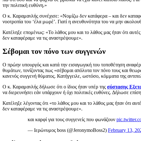
την πολιτική ευθύνη.»
Ο κ. Καραμανλής συνέχισε: «Νομίζω δεν κατάφερα – και δεν καταφ
νοοτροπία του ‘έλα μωρέ’. Γιατί η ανευθυνότητα του να μην ακολο
Κατέληξε επομένως: «Το λάθος μου και το λάθος μας ήταν ότι αυτέ
δεν καταφέραμε να τις αναστρέψουμε».
Σέβομαι τον πόνο των συγγενών
Ο πρώην υπουργός και κατά την εισαγωγική του τοποθέτηση αναφέρθη
θυμάτων, τονίζοντας πως «σέβομαι απόλυτα τον πόνο τους και θεωρώ
κανενός συγγενή θύματος. Κατήγγειλε, ωστόσο, κόμματα της αντιπο
Ο κ. Καραμανλής δήλωσε ότι ο ίδιος ήταν υπέρ της
σύστασης Εξετ
να διερευνήσει εάν υπάρχουν ή όχι πολιτικές ευθύνες. Δήλωσε επίση
Κατέληξε λέγοντας ότι «το λάθος μου και το λάθος μας ήταν ότι αυ
δεν καταφέραμε να τις αναστρέψουμε».
και καρφί για τους συγγενείς που φωνάζουν
pic.twitter.
— Ιερώνυμος boss (@JeronymoBoss2)
February 13, 20