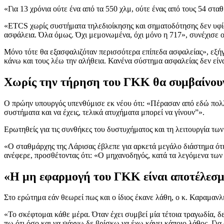
«Για 13 χρόνια ούτε ένα από τα 550 χλμ, ούτε ένας από τους 54 στ
«ETCS χωρίς συστήματα τηλεδιοίκησης και σηματοδότησης δεν υφίστ
ασφάλεια. Όλα όμως. Όχι μεμονωμένα, όχι μόνο η 717», συνέχισε ο
Μόνο τότε θα εξασφαλιζόταν περισσότερα επίπεδα ασφαλείας», εξή
κάνω και τους λέω την αλήθεια. Κανένα σύστημα ασφαλείας δεν είν
Χωρίς την τήρηση του ΓΚΚ θα συμβαίνου
Ο πρώην υπουργός υπενθύμισε εκ νέου ότι: «Πέρασαν από εδώ πολλοί
συστήματα και να έχεις, τελικά ατυχήματα μπορεί να γίνουν”».
Ερωτηθείς για τις συνθήκες του δυστυχήματος και τη λειτουργία τω
«Ο σταθμάρχης της Λάρισας έβλεπε για αρκετά μεγάλο διάστημα ότι 
ανέφερε, προσθέτοντας ότι: «Ο μηχανοδηγός, κατά τα λεγόμενα των 
«Η μη εφαρμογή του ΓΚΚ είναι αποτέλεσμ
Στο ερώτημα εάν θεωρεί πως και ο ίδιος έκανε λάθη, ο κ. Καραμανλ
«Το σκέφτομαι κάθε μέρα. Όταν έχει συμβεί μία τέτοια τραγωδία, δ
πω ότι όσο και να ψάχνω δε βρίσκω να έχω κάνει κάποιο λάθος. Για