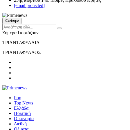
25ης Μαρτίου 140, Μοίρες Ηρακλείου Κρήτης
[email protected]
Κλείσιμο
Σήμερα Γιορτάζουν:
ΤΡΙΑΝΤΑΦΥΛΛΙΑ
ΤΡΙΑΝΤΑΦΥΛΛΟΣ
Ροή
Top News
Ελλάδα
Πολιτική
Οικονομία
Διεθνή
Θέματα