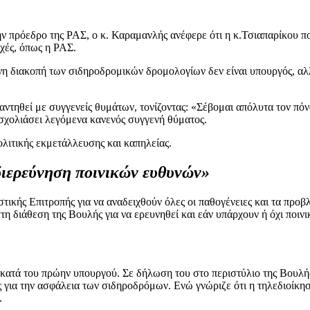
 πρόεδρο της ΡΑΣ, ο κ. Καραμανλής ανέφερε ότι η κ.Τσιαπαρίκου ποτ
χές, όπως η ΡΑΣ.
νη διακοπή των σιδηροδρομικών δρομολογίων δεν είναι υπουργός, αλλ
αντηθεί με συγγενείς θυμάτων, τονίζοντας: «Σέβομαι απόλυτα τον πόν
σχολιάσει λεγόμενα κανενός συγγενή θύματος.
ολιτικής εκμετάλλευσης και καπηλείας.
 διερεύνηση ποινικών ευθυνών»
τικής Επιτροπής για να αναδειχθούν όλες οι παθογένειες και τα προ
τη διάθεση της Βουλής για να ερευνηθεί και εάν υπάρχουν ή όχι ποινι
ατά του πρώην υπουργού. Σε δήλωση του στο περιστύλιο της Βουλής,
 για την ασφάλεια των σιδηροδρόμων. Ενώ γνώριζε ότι η τηλεδιοίκηση
.