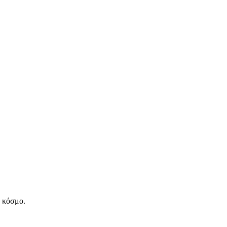
ν κόσμο.