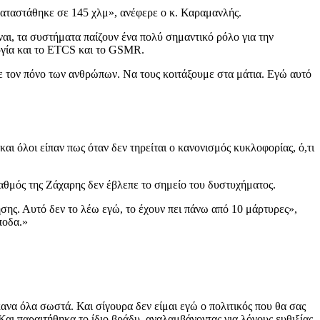
γκαταστάθηκε σε 145 χλμ», ανέφερε ο κ. Καραμανλής.
ι, τα συστήματα παίζουν ένα πολύ σημαντικό ρόλο για την
υργία και το ETCS και το GSMR.
ε τον πόνο των ανθρώπων. Να τους κοιτάξουμε στα μάτια. Εγώ αυτό
ι όλοι είπαν πως όταν δεν τηρείται ο κανονισμός κυκλοφορίας, ό,τι
ταθμός της Ζάχαρης δεν έβλεπε το σημείο του δυστυχήματος.
σης. Αυτό δεν το λέω εγώ, το έχουν πει πάνω από 10 μάρτυρες»,
ποδα.»
ανα όλα σωστά. Και σίγουρα δεν είμαι εγώ ο πολιτικός που θα σας
Και παραιτήθηκα το ίδιο βράδυ, αναλαμβάνοντας για λόγους ευθιξίας