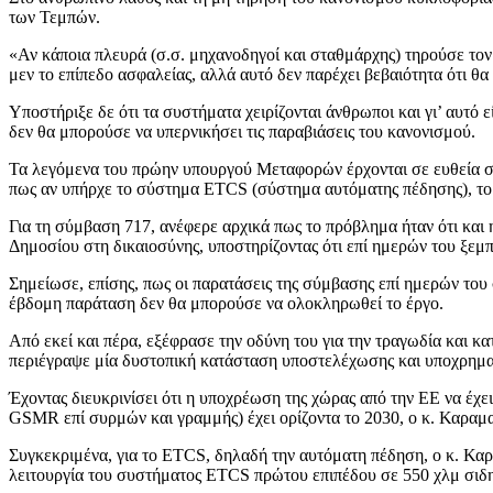
των Τεμπών.
«Αν κάποια πλευρά (σ.σ. μηχανοδηγοί και σταθμάρχης) τηρούσε τον
μεν το επίπεδο ασφαλείας, αλλά αυτό δεν παρέχει βεβαιότητα ότι θα
Υποστήριξε δε ότι τα συστήματα χειρίζονται άνθρωποι και γι’ αυτό
δεν θα μπορούσε να υπερνικήσει τις παραβιάσεις του κανονισμού.
Τα λεγόμενα του πρώην υπουργού Μεταφορών έρχονται σε ευθεία σ
πως αν υπήρχε το σύστημα ETCS (σύστημα αυτόματης πέδησης), το 
Για τη σύμβαση 717, ανέφερε αρχικά πως το πρόβλημα ήταν ότι κα
Δημοσίου στη δικαιοσύνης, υποστηρίζοντας ότι επί ημερών του ξεμ
Σημείωσε, επίσης, πως οι παρατάσεις της σύμβασης επί ημερών του
έβδομη παράταση δεν θα μπορούσε να ολοκληρωθεί το έργο.
Από εκεί και πέρα, εξέφρασε την οδύνη του για την τραγωδία και 
περιέγραψε μία δυστοπική κατάσταση υποστελέχωσης και υποχρημα
Έχοντας διευκρινίσει ότι η υποχρέωση της χώρας από την ΕΕ να έ
GSMR επί συρμών και γραμμής) έχει ορίζοντα το 2030, ο κ. Καραμα
Συγκεκριμένα, για το ETCS, δηλαδή την αυτόματη πέδηση, ο κ. Κα
λειτουργία του συστήματος ETCS πρώτου επιπέδου σε 550 χλμ σιδη