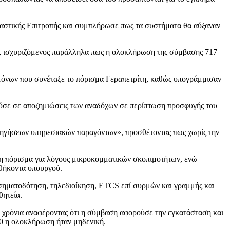
εταστικής Επιτροπής και συμπλήρωσε πως τα συστήματα θα αύξαναν
ας», ισχυριζόμενος παράλληλα πως η ολοκλήρωση της σύμβασης 717
μόνων που συνέταξε το πόρισμα Γεραπετρίτη, καθώς υπογράμμισαν
γούσε σε αποζημιώσεις των αναδόχων σε περίπτωση προσφυγής του
εισηγήσεων υπηρεσιακών παραγόντων», προσθέτοντας πως χωρίς την
ήδη πόρισμα για λόγους μικροκομματικών σκοπιμοτήτων, ενώ
θήκοντα υπουργού.
 σηματοδότηση, τηλεδιοίκηση, ETCS επί συρμών και γραμμής και
θητεία.
3 χρόνια αναφέροντας ότι η σύμβαση αφορούσε την εγκατάσταση και
20 η ολοκλήρωση ήταν μηδενική.