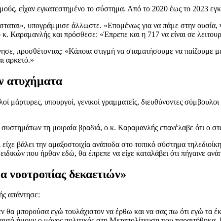
αθμούς, είχαν εγκατεστημένο το σύστημα. Από το 2020 έως το 2023 ε
αται», υπογράμμισε άλλωστε. «Επομένως για να πάμε στην ουσία, να
 κ. Καραμανλής και πρόσθεσε: «Έπρεπε και η 717 να είναι σε λειτο
γησε, προσθέτοντας: «Κάποια στιγμή να σταματήσουμε να παίζουμε μ
αι αρκετό.»
ν ατυχήματα
 μάρτυρες, υπουργοί, γενικοί γραμματείς, διευθύνοντες σύμβουλοι κα
ν συστημάτων τη μοιραία βραδιά, ο κ. Καραμανλής επανέλαβε ότι ο σ
είχε βάλει την αμαξοστοιχία ανάποδα στο τοπικό σύστημα τηλεδιοίκη
ειδικών που ήρθαν εδώ, θα έπρεπε να είχε καταλάβει ότι πήγαινε ανά
α νοοτροπίας δεκαετιών»
ής απάντησε:
εν θα μπορούσα εγώ τουλάχιστον να έρθω και να σας πω ότι εγώ τα έκ
 αυτό ήμουν ο μόνος πολιτικός στη Μεταπολίτευση που παραιτήθηκα. 