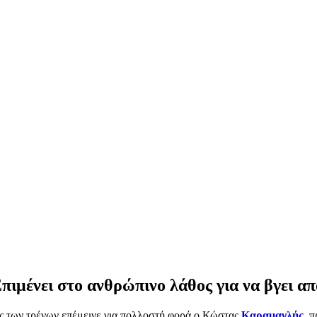
ιμένει στο ανθρώπινο λάθος για να βγει απ
ας των τρένων επέμεινε για πολλοστή φορά ο Κώστας
Καραμανλής
, 