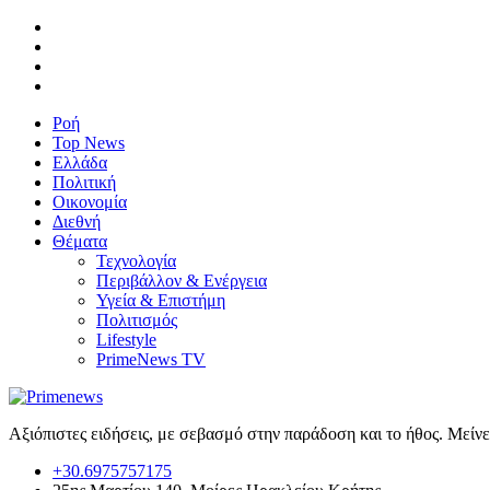
Ροή
Top News
Ελλάδα
Πολιτική
Οικονομία
Διεθνή
Θέματα
Τεχνολογία
Περιβάλλον & Ενέργεια
Υγεία & Επιστήμη
Πολιτισμός
Lifestyle
PrimeNews TV
Αξιόπιστες ειδήσεις, με σεβασμό στην παράδοση και το ήθος. Μείν
+30.6975757175