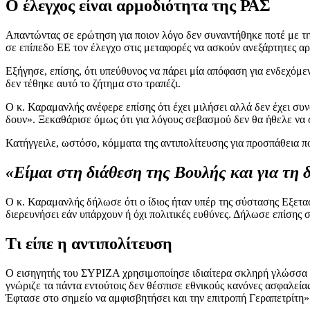
Ο έλεγχος είναι αρμοδιότητα της ΡΑΣ
Απαντώντας σε ερώτηση για ποιον λόγο δεν συναντήθηκε ποτέ με την
σε επίπεδο ΕΕ τον έλεγχο στις μεταφορές να ασκούν ανεξάρτητες αρ
Εξήγησε, επίσης, ότι υπεύθυνος να πάρει μία απόφαση για ενδεχόμε
δεν τέθηκε αυτό το ζήτημα στο τραπέζι.
Ο κ. Καραμανλής ανέφερε επίσης ότι έχει μιλήσει αλλά δεν έχει συν
δουν». Ξεκαθάρισε όμως ότι για λόγους σεβασμού δεν θα ήθελε να 
Κατήγγειλε, ωστόσο, κόμματα της αντιπολίτευσης για προσπάθεια π
«Είμαι στη διάθεση της Βουλής και για τη
Ο κ. Καραμανλής δήλωσε ότι ο ίδιος ήταν υπέρ της σύστασης Εξετασ
διερευνήσει εάν υπάρχουν ή όχι πολιτικές ευθύνες. Δήλωσε επίσης σ
Τι είπε η αντιπολίτευση
Ο εισηγητής του ΣΥΡΙΖΑ χρησιμοποίησε ιδιαίτερα σκληρή γλώσσα κ
γνώριζε τα πάντα εντούτοις δεν θέσπισε εθνικούς κανόνες ασφαλείας
Έφτασε στο σημείο να αμφισβητήσει και την επιτροπή Γεραπετρίτη»