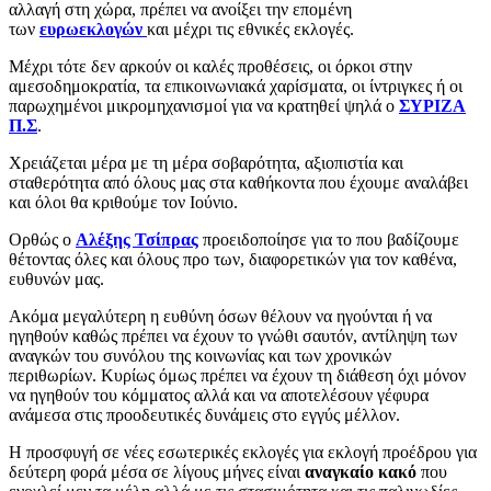
αλλαγή στη χώρα, πρέπει να ανοίξει την επομένη
των
ευρωεκλογών
και μέχρι τις εθνικές εκλογές.
Μέχρι τότε δεν αρκούν οι καλές προθέσεις, οι όρκοι στην
αμεσοδημοκρατία, τα επικοινωνιακά χαρίσματα, οι ίντριγκες ή οι
παρωχημένοι μικρομηχανισμοί για να κρατηθεί ψηλά ο
ΣΥΡΙΖΑ
Π.Σ
.
Χρειάζεται μέρα με τη μέρα σοβαρότητα, αξιοπιστία και
σταθερότητα από όλους μας στα καθήκοντα που έχουμε αναλάβει
και όλοι θα κριθούμε τον Ιούνιο.
Ορθώς ο
Αλέξης Τσίπρας
προειδοποίησε για το που βαδίζουμε
θέτοντας όλες και όλους προ των, διαφορετικών για τον καθένα,
ευθυνών μας.
Ακόμα μεγαλύτερη η ευθύνη όσων θέλουν να ηγούνται ή να
ηγηθούν καθώς πρέπει να έχουν το γνώθι σαυτόν, αντίληψη των
αναγκών του συνόλου της κοινωνίας και των χρονικών
περιθωρίων. Κυρίως όμως πρέπει να έχουν τη διάθεση όχι μόνον
να ηγηθούν του κόμματος αλλά και να αποτελέσουν γέφυρα
ανάμεσα στις προοδευτικές δυνάμεις στο εγγύς μέλλον.
Η προσφυγή σε νέες εσωτερικές εκλογές για εκλογή προέδρου για
δεύτερη φορά μέσα σε λίγους μήνες είναι
αναγκαίο κακό
που