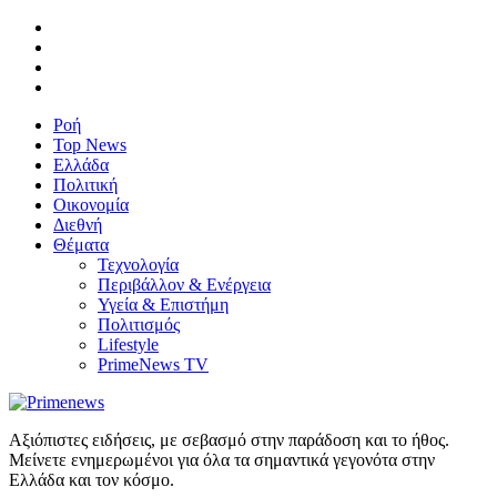
Ροή
Top News
Ελλάδα
Πολιτική
Οικονομία
Διεθνή
Θέματα
Τεχνολογία
Περιβάλλον & Ενέργεια
Υγεία & Επιστήμη
Πολιτισμός
Lifestyle
PrimeNews TV
Αξιόπιστες ειδήσεις, με σεβασμό στην παράδοση και το ήθος.
Μείνετε ενημερωμένοι για όλα τα σημαντικά γεγονότα στην
Ελλάδα και τον κόσμο.