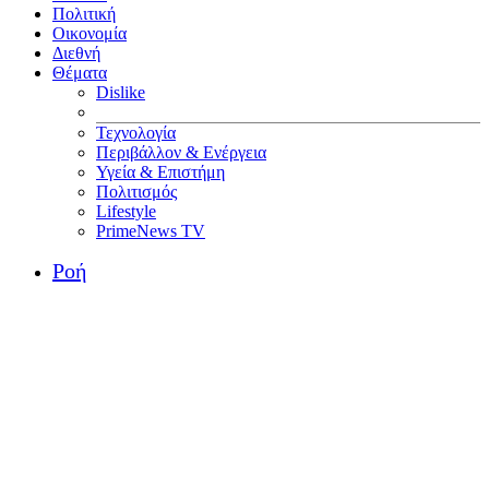
Πολιτική
Οικονομία
Διεθνή
Θέματα
Dislike
Τεχνολογία
Περιβάλλον & Ενέργεια
Υγεία & Επιστήμη
Πολιτισμός
Lifestyle
PrimeNews TV
Ροή