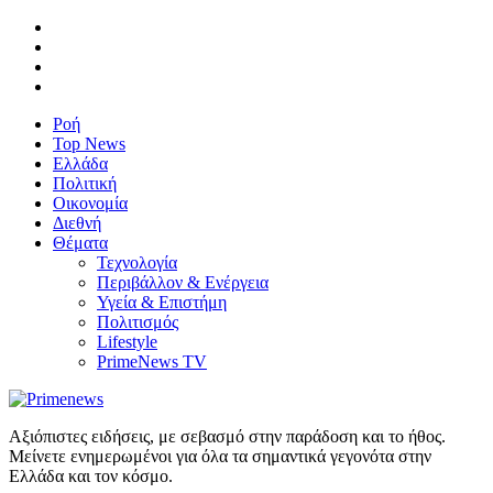
Ροή
Top News
Ελλάδα
Πολιτική
Οικονομία
Διεθνή
Θέματα
Τεχνολογία
Περιβάλλον & Ενέργεια
Υγεία & Επιστήμη
Πολιτισμός
Lifestyle
PrimeNews TV
Αξιόπιστες ειδήσεις, με σεβασμό στην παράδοση και το ήθος.
Μείνετε ενημερωμένοι για όλα τα σημαντικά γεγονότα στην
Ελλάδα και τον κόσμο.