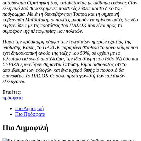
αυτοδύναμη στρατηγική του, καταθέτοντας με αίσθημα ευθύνης στον
ελληνικό λαό συγκεκριμένες πολιτικές λύσεις και το δικό του
πρόγραμμα. Μετά τη διακυβέρνηση Τσίπρα και τη σημερινή
κυβέρνηση Μητσοτάκη, οι πολίτες μπορούν να κρίνουν αυτές τις δύο
κυβερνήσεις με τις προτάσεις του ΠΑΣΟΚ που είναι προς το
συμφέρον της πλειοψηφίας των πολιτών.
Παρά την πρόσκαιρη κάμψη των τελευταίων ημερών εξαιτίας της
υπόθεσης Καϊλή, το ΠΑΣΟΚ παραμένει σταθερά το μόνο κόμμα που
έχει δημοσκοπική άνοδο της τάξης του 50%, σε σχέση με το
τελευταίο εκλογικό αποτέλεσμα, την ίδια στιγμή που τόσο ΝΔ όσο και
ΣΥΡΙΖΑ εμφανίζουν σημαντική πτώση. Είμαι αισιόδοξος ότι το
αποτέλεσμα των εκλογών και ένα ισχυρό διψήφιο ποσοστό θα
επαναφέρει το ΠΑΣΟΚ σε ρόλο πρωταγωνιστή των πολιτικών
εξελίξεων».
Ετικέτες:
πρόσφατα
Πιο Δημοφιλή
Πιο Πρόσφατα
Πιο Δημοφιλή