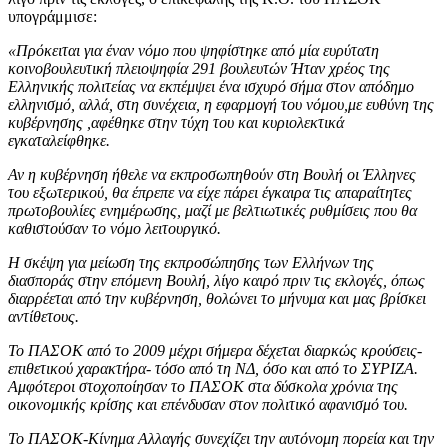
υπογράμμισε:
«Πρόκειται για έναν νόμο που ψηφίστηκε από μία ευρύτατη
κοινοβουλευτική πλειοψηφία 291 βουλευτών
Ήταν χρέος της
Ελληνικής πολιτείας να εκπέμψει ένα ισχυρό σήμα στον απόδημο
ελληνισμό, αλλά, στη συνέχεια, η εφαρμογή του νόμου,με ευθύνη της
κυβέρνησης ,αφέθηκε στην τύχη του και κυριολεκτικά
εγκαταλείφθηκε.
Αν η κυβέρνηση ήθελε να εκπροσωπηθούν στη Βουλή οι Έλληνες
του εξωτερικού, θα έπρεπε να είχε πάρει έγκαιρα τις απαραίτητες
πρωτοβουλίες ενημέρωσης, μαζί με βελτιωτικές ρυθμίσεις που θα
καθιστούσαν το νόμο λειτουργικό.
Η σκέψη για μείωση της εκπροσώπησης των Ελλήνων της
διασποράς στην επόμενη Βουλή, λίγο καιρό πριν τις εκλογές, όπως
διαρρέεται από την κυβέρνηση, θολώνει το μήνυμα και μας βρίσκει
αντίθετους.
To ΠΑΣΟΚ από το 2009 μέχρι σήμερα δέχεται διαρκώς κρούσεις-
επιθετικού χαρακτήρα- τόσο από τη ΝΔ, όσο και από το ΣΥΡΙΖΑ.
Αμφότεροι στοχοποίησαν το ΠΑΣΟΚ στα δύσκολα χρόνια της
οικονομικής κρίσης και επένδυσαν στον πολιτικό αφανισμό του.
Το ΠΑΣΟΚ-Κίνημα Αλλαγής συνεχίζει την αυτόνομη πορεία και την