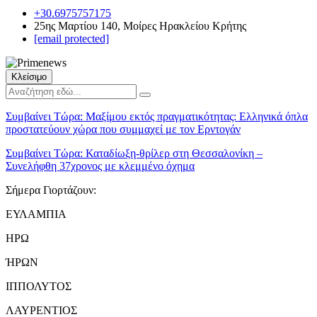
+30.6975757175
25ης Μαρτίου 140, Μοίρες Ηρακλείου Κρήτης
[email protected]
Κλείσιμο
Συμβαίνει Τώρα:
Μαξίμου εκτός πραγματικότητας: Ελληνικά όπλα
προστατεύουν χώρα που συμμαχεί με τον Ερντογάν
Συμβαίνει Τώρα:
Καταδίωξη-θρίλερ στη Θεσσαλονίκη –
Συνελήφθη 37χρονος με κλεμμένο όχημα
Σήμερα Γιορτάζουν:
ΕΥΛΑΜΠΙΑ
ΗΡΩ
ΉΡΩΝ
ΙΠΠΟΛΥΤΟΣ
ΛΑΥΡΕΝΤΙΟΣ