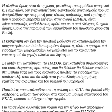
Η αλήθεια όμως είναι ότι η χώρα, με ευθύνη του αρμόδιου υπουργού
κ. Γεωργιάδη, δεν ενεργοποιεί τους ελεγκτικούς μηχανισμούς που θα
διασφαλίζουν την εφαρμογή μιας τέτοιας απόφασης, από τη στιγμή
που η αρμόδια υπηρεσία ελέγχων στην αγορά (ΔΙΜΕΑ) είναι
«διακοσμητική», επιβάλλοντας πρόστιμα μετά από ελέγχους 9τυχαία
άραγε;) μόνο την παραμονή των εμφανίσεων του πρωθυπουργού στη
Βουλή.
Η κυβέρνηση δεν έχει την πολιτική βούληση να καταπολεμήσει την
αισχροκέρδεια και όσο θα παραμένει άπρακτη, τόσο το πραγματικό
εισόδημα των μικρομεσαίων θα μειώνεται και το καλάθι του
νοικοκυριού θα γεμίζει ολοένα και λιγότερο.
Σε αυτήν την κατεύθυνση, το ΠΑΣΟΚ έχει καταθέσει συγκεκριμένες
και κοστολογημένες προτάσεις, που θα δώσουν θα δώσουν «ανάσα»
στη μεσαία τάξη και τους ευάλωτους πολίτες, το εισόδημα των
οποίων πλήττεται και θα πλήττεται για πολλούς ακόμη μήνες,
εξαιτίας της ακριβείας και του υψηλού πληθωρισμού
Προτάσεις που περιλαμβάνουν: τη μείωση του ΦΠΑ στα βασικά είδη
διατροφής, μείωση των φόρων στα καύσιμα, μόνιμη επαναφορά του
ΕΚΑΣ, ουσιαστικοί έλεγχοι στην αγορά».
Για τα σενάρια αλλαγής του νόμου για την ψήφο των αποδήμων
λίγο πριν τις εκλογές, ο επικεφαλής της Κ.Ο. του ΠΑΣΟΚ