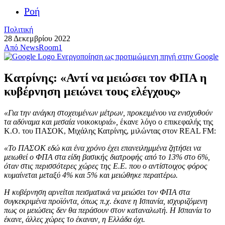
Ροή
Πολιτική
28 Δεκεμβρίου 2022
Από
NewsRoom1
Ενεργοποίηση ως προτιμώμενη πηγή στην Google
Κατρίνης: «Αντί να μειώσει τον ΦΠΑ η
κυβέρνηση μειώνει τους ελέγχους»
«Για την ανάγκη στοχευμένων μέτρων, προκειμένου να ενισχυθούν
τα αδύναμα και μεσαία νοικοκυριά»,
έκανε λόγο ο επικεφαλής της
Κ.Ο. του ΠΑΣΟΚ, Μιχάλης Κατρίνης, μιλώντας στον REAL FM:
«To ΠΑΣΟΚ εδώ και ένα χρόνο έχει επανειλημμένα ζητήσει να
μειωθεί ο ΦΠΑ στα είδη βασικής διατροφής από το 13% στο 6%,
όταν στις περισσότερες χώρες της Ε.Ε. που ο αντίστοιχος φόρος
κυμαίνεται μεταξύ 4% και 5% και μειώθηκε περαιτέρω.
Η κυβέρνηση αρνείται πεισματικά να μειώσει τον ΦΠΑ στα
συγκεκριμένα προϊόντα, όπως π.χ. έκανε η Ισπανία, ισχυριζόμενη
πως οι μειώσεις δεν θα περάσουν στον καταναλωτή. Η Ισπανία το
έκανε, άλλες χώρες το έκαναν, η Ελλάδα όχι.