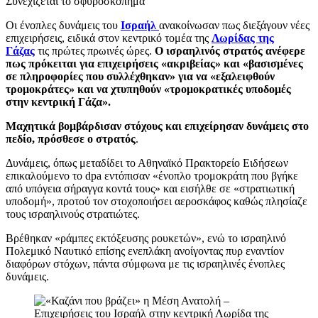
Συνεχίζεται το σφυροσκόπημα
Οι ένοπλες δυνάμεις του
Ισραήλ
ανακοίνωσαν πως διεξάγουν νέες
επιχειρήσεις, ειδικά στον κεντρικό τομέα της
Λωρίδας της
Γάζας
τις πρώτες πρωινές ώρες.
Ο ισραηλινός στρατός ανέφερε
πως πρόκειται για επιχειρήσεις «ακριβείας» και «βασισμένες
σε πληροφορίες που συλλέχθηκαν» για να «εξαλειφθούν
τρομοκράτες» και να χτυπηθούν «τρομοκρατικές υποδομές
στην κεντρική Γάζα».
Μαχητικά βομβάρδισαν στόχους και επιχείρησαν δυνάμεις στο
πεδίο, πρόσθεσε ο στρατός
.
Δυνάμεις, όπως μεταδίδει το Αθηναϊκό Πρακτορείο Ειδήσεων
επικαλούμενο το dpa εντόπισαν «ένοπλο τρομοκράτη που βγήκε
από υπόγεια σήραγγα κοντά τους» και εισήλθε σε «στρατιωτική
υποδομή», προτού τον στοχοποιήσει αεροσκάφος καθώς πλησίαζε
τους ισραηλινούς στρατιώτες.
Βρέθηκαν «ράμπες εκτόξευσης ρουκετών», ενώ το ισραηλινό
Πολεμικό Ναυτικό επίσης ενεπλάκη ανοίγοντας πυρ εναντίον
διαφόρων στόχων, πάντα σύμφωνα με τις ισραηλινές ένοπλες
δυνάμεις.