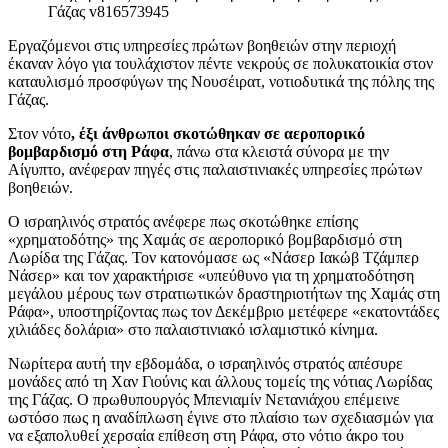
Εργαζόμενοι στις υπηρεσίες πρώτων βοηθειών στην περιοχή
έκαναν λόγο για τουλάχιστον πέντε νεκρούς σε πολυκατοικία στον
καταυλισμό προσφύγων της Νουσέιρατ, νοτιοδυτικά της πόλης της
Γάζας.
Στον νότο
, έξι άνθρωποι σκοτώθηκαν σε αεροπορικό
βομβαρδισμό στη Ράφα
, πάνω στα κλειστά σύνορα με την
Αίγυπτο, ανέφεραν πηγές στις παλαιστινιακές υπηρεσίες πρώτων
βοηθειών.
Ο ισραηλινός στρατός ανέφερε πως σκοτώθηκε επίσης
«χρηματοδότης» της Χαμάς σε αεροπορικό βομβαρδισμό στη
Λωρίδα της Γάζας. Τον κατονόμασε ως «Νάσερ Ιακώβ Τζάμπερ
Νάσερ» και τον χαρακτήρισε «υπεύθυνο για τη χρηματοδότηση
μεγάλου μέρους των στρατιωτικών δραστηριοτήτων της Χαμάς στη
Ράφα», υποστηρίζοντας πως τον Δεκέμβριο μετέφερε «εκατοντάδες
χιλιάδες δολάρια» στο παλαιστινιακό ισλαμιστικό κίνημα.
Νωρίτερα αυτή την εβδομάδα, ο ισραηλινός στρατός απέσυρε
μονάδες από τη Χαν Γιούνις και άλλους τομείς της νότιας Λωρίδας
της Γάζας. Ο πρωθυπουργός Μπενιαμίν Νετανιάχου επέμεινε
ωστόσο πως η αναδίπλωση έγινε στο πλαίσιο των σχεδιασμών για
να εξαπολυθεί χερσαία επίθεση στη Ράφα, στο νότιο άκρο του