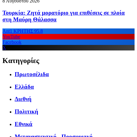
8 Αυγούστου 2026
Τουρκία: Ζητά μορατόριο για επιθέσεις σε πλοία
στη Μαύρη Θάλασσα
Ant1 ΚΡΗΤΗΣ 95.8
YouTube
Facebook
X
Κατηγορίες
Πρωτοσέλιδα
Ελλάδα
Διεθνή
Πολιτική
Εθνικά
Μεταναστευτικό - Προσφυγικό