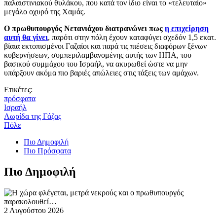
παλαιστινιακού θυλάκου, που κατά τον ίδιο είναι το «τελευταίο»
μεγάλο οχυρό της Χαμάς.
Ο πρωθυπουργός Νετανιάχου διατρανώνει πως
η επιχείρηση
αυτή θα γίνει
, παρότι στην πόλη έχουν καταφύγει σχεδόν 1,5 εκατ.
βίαια εκτοπισμένοι Γαζαίοι και παρά τις πιέσεις διαφόρων ξένων
κυβερνήσεων, συμπεριλαμβανομένης αυτής των ΗΠΑ, του
βασικού συμμάχου του Ισραήλ, να ακυρωθεί ώστε να μην
υπάρξουν ακόμα πιο βαριές απώλειες στις τάξεις των αμάχων.
Ετικέτες:
πρόσφατα
Ισραήλ
Λωρίδα της Γάζας
Πόλε
Πιο Δημοφιλή
Πιο Πρόσφατα
Πιο Δημοφιλή
2 Αυγούστου 2026