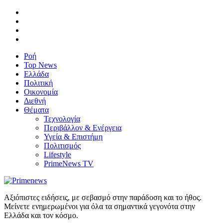
Ροή
Top News
Ελλάδα
Πολιτική
Οικονομία
Διεθνή
Θέματα
Τεχνολογία
Περιβάλλον & Ενέργεια
Υγεία & Επιστήμη
Πολιτισμός
Lifestyle
PrimeNews TV
Αξιόπιστες ειδήσεις, με σεβασμό στην παράδοση και το ήθος.
Μείνετε ενημερωμένοι για όλα τα σημαντικά γεγονότα στην
Ελλάδα και τον κόσμο.