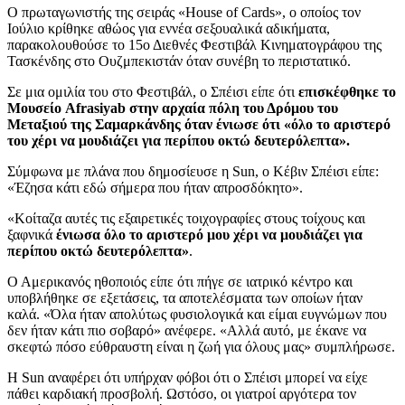
Ο πρωταγωνιστής της σειράς «House of Cards», ο οποίος τον
Ιούλιο κρίθηκε αθώος για εννέα σεξουαλικά αδικήματα,
παρακολουθούσε το 15ο Διεθνές Φεστιβάλ Κινηματογράφου της
Τασκένδης στο Ουζμπεκιστάν όταν συνέβη το περιστατικό.
Σε μια ομιλία του στο Φεστιβάλ, ο Σπέισι είπε ότι
επισκέφθηκε το
Μουσείο Afrasiyab στην αρχαία πόλη του Δρόμου του
Μεταξιού της Σαμαρκάνδης όταν ένιωσε ότι «όλο το αριστερό
του χέρι να μουδιάζει για περίπου οκτώ δευτερόλεπτα».
Σύμφωνα με πλάνα που δημοσίευσε η Sun, ο Κέβιν Σπέισι είπε:
«Έζησα κάτι εδώ σήμερα που ήταν απροσδόκητο».
«Κοίταζα αυτές τις εξαιρετικές τοιχογραφίες στους τοίχους και
ξαφνικά
ένιωσα όλο το αριστερό μου χέρι να μουδιάζει για
περίπου οκτώ δευτερόλεπτα»
.
Ο Αμερικανός ηθοποιός είπε ότι πήγε σε ιατρικό κέντρο και
υποβλήθηκε σε εξετάσεις, τα αποτελέσματα των οποίων ήταν
καλά. «Όλα ήταν απολύτως φυσιολογικά και είμαι ευγνώμων που
δεν ήταν κάτι πιο σοβαρό» ανέφερε. «Αλλά αυτό, με έκανε να
σκεφτώ πόσο εύθραυστη είναι η ζωή για όλους μας» συμπλήρωσε.
Η Sun αναφέρει ότι υπήρχαν φόβοι ότι ο Σπέισι μπορεί να είχε
πάθει καρδιακή προσβολή. Ωστόσο, οι γιατροί αργότερα τον