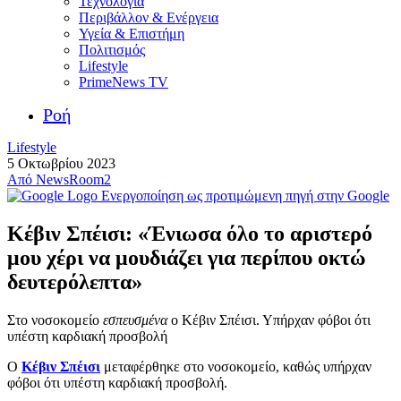
Τεχνολογία
Περιβάλλον & Ενέργεια
Υγεία & Επιστήμη
Πολιτισμός
Lifestyle
PrimeNews TV
Ροή
Lifestyle
5 Οκτωβρίου 2023
Από
NewsRoom2
Ενεργοποίηση ως προτιμώμενη πηγή στην Google
Κέβιν Σπέισι: «Ένιωσα όλο το αριστερό
μου χέρι να μουδιάζει για περίπου οκτώ
δευτερόλεπτα»
Στο νοσοκομείο
εσπευσμένα
ο Κέβιν Σπέισι. Υπήρχαν φόβοι ότι
υπέστη καρδιακή προσβολή
Ο
Κέβιν Σπέισι
μεταφέρθηκε στο νοσοκομείο, καθώς υπήρχαν
φόβοι ότι υπέστη καρδιακή προσβολή.