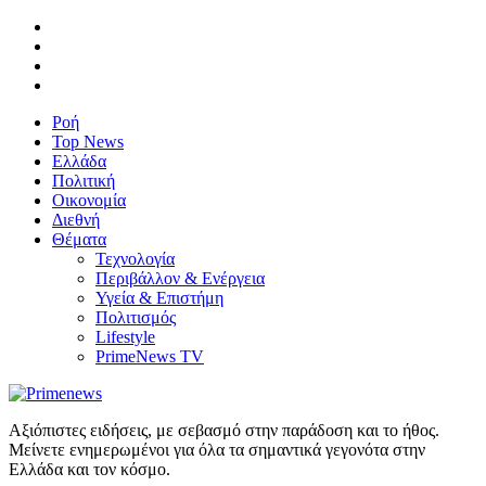
Ροή
Top News
Ελλάδα
Πολιτική
Οικονομία
Διεθνή
Θέματα
Τεχνολογία
Περιβάλλον & Ενέργεια
Υγεία & Επιστήμη
Πολιτισμός
Lifestyle
PrimeNews TV
Αξιόπιστες ειδήσεις, με σεβασμό στην παράδοση και το ήθος.
Μείνετε ενημερωμένοι για όλα τα σημαντικά γεγονότα στην
Ελλάδα και τον κόσμο.