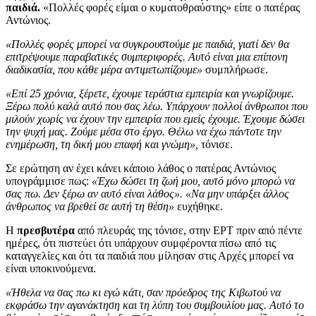
παιδιά.
«Πολλές φορές είμαι ο κυματοθραύστης» είπε ο πατέρας
Αντώνιος.
«Πολλές φορές μπορεί να συγκρουστούμε με παιδιά, γιατί δεν θα
επιτρέψουμε παραβατικές συμπεριφορές. Αυτό είναι μια επίπονη
διαδικασία, που κάθε μέρα αντιμετωπίζουμε»
συμπλήρωσε.
«Επί 25 χρόνια, ξέρετε, έχουμε τεράστια εμπειρία και γνωρίζουμε.
Ξέρω πολύ καλά αυτό που σας λέω. Υπάρχουν πολλοί άνθρωποι που
μιλούν χωρίς να έχουν την εμπειρία που εμείς έχουμε. Έχουμε δώσει
την ψυχή μας. Ζούμε μέσα στο έργο. Θέλω να έχω πάντοτε την
ενημέρωση, τη δική μου επαφή και γνώμη»,
τόνισε.
Σε ερώτηση αν έχει κάνει κάποιο λάθος ο πατέρας Αντώνιος
υπογράμμισε πως:
«Έχω δώσει τη ζωή μου, αυτό μόνο μπορώ να
σας πω. Δεν ξέρω αν αυτό είναι λάθος». «Να μην υπάρξει άλλος
άνθρωπος να βρεθεί σε αυτή τη θέση»
ευχήθηκε.
Η
πρεσβυτέρα
από πλευράς της τόνισε, στην ΕΡΤ πριν από πέντε
ημέρες, ότι πιστεύει ότι υπάρχουν συμφέροντα πίσω από τις
καταγγελίες και ότι τα παιδιά που μίλησαν στις Αρχές μπορεί να
είναι υποκινούμενα.
«Ήθελα να σας πω κι εγώ κάτι, σαν πρόεδρος της Κιβωτού να
εκφράσω την αγανάκτηση και τη λύπη του συμβουλίου μας. Αυτό το