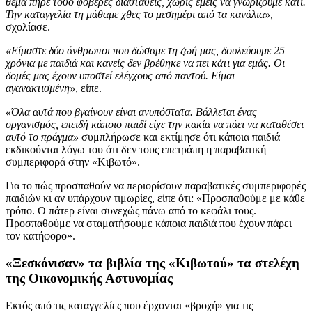
θέμα πήρε τόσο φοβερές διαστάσεις, χωρίς εμείς να γνωρίζουμε κάτι.
Την καταγγελία τη μάθαμε χθες το μεσημέρι από τα κανάλια»,
σχολίασε.
«Είμαστε δύο άνθρωποι που δώσαμε τη ζωή μας, δουλεύουμε 25
χρόνια με παιδιά και κανείς δεν βρέθηκε να πει κάτι για εμάς. Οι
δομές μας έχουν υποστεί ελέγχους από παντού. Είμαι
αγανακτισμένη»
, είπε.
«Όλα αυτά που βγαίνουν είναι ανυπόστατα. Βάλλεται ένας
οργανισμός, επειδή κάποιο παιδί είχε την κακία να πάει να καταθέσει
αυτό το πράγμα»
συμπλήρωσε και εκτίμησε ότι κάποια παιδιά
εκδικούνται λόγω του ότι δεν τους επετράπη η παραβατική
συμπεριφορά στην «Κιβωτό».
Για το πώς προσπαθούν να περιορίσουν παραβατικές συμπεριφορές
παιδιών κι αν υπάρχουν τιμωρίες, είπε ότι: «Προσπαθούμε με κάθε
τρόπο. Ο πάτερ είναι συνεχώς πάνω από το κεφάλι τους.
Προσπαθούμε να σταματήσουμε κάποια παιδιά που έχουν πάρει
τον κατήφορο».
«Ξεσκόνισαν» τα βιβλία της «Κιβωτού» τα στελέχη
της Οικονομικής Αστυνομίας
Εκτός από τις καταγγελίες που έρχονται «βροχή» για τις