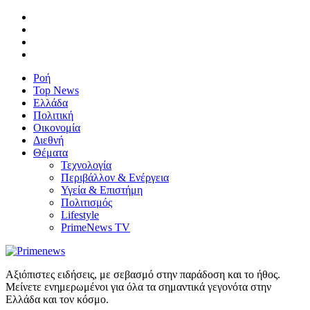
Ροή
Top News
Ελλάδα
Πολιτική
Οικονομία
Διεθνή
Θέματα
Τεχνολογία
Περιβάλλον & Ενέργεια
Υγεία & Επιστήμη
Πολιτισμός
Lifestyle
PrimeNews TV
Αξιόπιστες ειδήσεις, με σεβασμό στην παράδοση και το ήθος.
Μείνετε ενημερωμένοι για όλα τα σημαντικά γεγονότα στην
Ελλάδα και τον κόσμο.