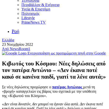
Τεχνολογία
Περιβάλλον & Ενέργεια
Υγεία & Επιστήμη
Πολιτισμός
Lifestyle
PrimeNews TV
Ροή
Ελλάδα
23 Νοεμβρίου 2022
Από
NewsRoom1
Ενεργοποίηση ως προτιμώμενη πηγή στην Google
Κιβωτός του Κόσμου: Νέες δηλώσεις από
τον πατέρα Αντώνιο – «Δεν έκανα ποτέ
κακό σε κανένα παιδί, γιατί τα λένε αυτά;»
Σε νέες δηλώσεις προχώρησε ο
πατέρας Αντώνιος
μετά τη
«βροχή» καταγγελιών εις βάρος του σχετικά με την υπόθεση
της «Κιβωτού του Κόσμου».
«Δεν είναι δυνατόν, δεν μπορεί να έγιναν όλα αυτά. Δεν έκανα ποτέ
κακό σε κανένα παιδί. Γιατί τα λένε αυτά;»
δηλώνει ο πατέρας