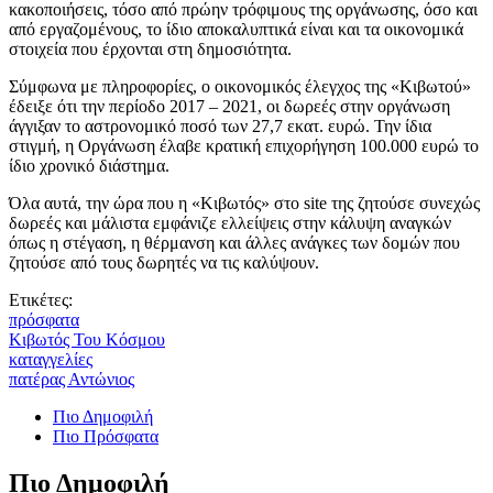
κακοποιήσεις, τόσο από πρώην τρόφιμους της οργάνωσης, όσο και
από εργαζομένους, το ίδιο αποκαλυπτικά είναι και τα οικονομικά
στοιχεία που έρχονται στη δημοσιότητα.
Σύμφωνα με πληροφορίες, ο οικονομικός έλεγχος της «Κιβωτού»
έδειξε ότι την περίοδο 2017 – 2021, οι δωρεές στην οργάνωση
άγγιξαν το αστρονομικό ποσό των 27,7 εκατ. ευρώ. Την ίδια
στιγμή, η Οργάνωση έλαβε κρατική επιχορήγηση 100.000 ευρώ το
ίδιο χρονικό διάστημα.
Όλα αυτά, την ώρα που η «Κιβωτός» στο site της ζητούσε συνεχώς
δωρεές και μάλιστα εμφάνιζε ελλείψεις στην κάλυψη αναγκών
όπως η στέγαση, η θέρμανση και άλλες ανάγκες των δομών που
ζητούσε από τους δωρητές να τις καλύψουν.
Ετικέτες:
πρόσφατα
Κιβωτός Του Κόσμου
καταγγελίες
πατέρας Αντώνιος
Πιο Δημοφιλή
Πιο Πρόσφατα
Πιο Δημοφιλή