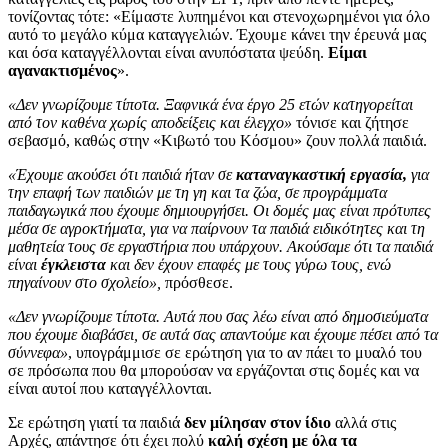
τονίζοντας τότε: «Είμαστε λυπημένοι και στενοχωρημένοι για όλο
αυτό το μεγάλο κύμα καταγγελιών. Έχουμε κάνει την έρευνά μας
και όσα καταγγέλλονται είναι ανυπόστατα ψεύδη.
Είμαι
αγανακτισμένος
».
«Δεν γνωρίζουμε τίποτα. Ξαφνικά ένα έργο 25 ετών κατηγορείται
από τον καθένα χωρίς αποδείξεις και έλεγχο»
τόνισε και ζήτησε
σεβασμό, καθώς στην «Κιβωτό του Κόσμου» ζουν πολλά παιδιά.
«Έχουμε ακούσει ότι παιδιά ήταν σε
καταναγκαστική εργασία,
για
την επαφή των παιδιών με τη γη και τα ζώα, σε προγράμματα
παιδαγωγικά που έχουμε δημιουργήσει. Οι δομές μας είναι πρότυπες
μέσα σε αγροκτήματα, για να παίρνουν τα παιδιά ειδικότητες και τη
μαθητεία τους σε εργαστήρια που υπάρχουν. Ακούσαμε ότι τα παιδιά
είναι
έγκλειστα
και δεν έχουν επαφές με τους γύρω τους, ενώ
πηγαίνουν στο σχολείο»,
πρόσθεσε.
«Δεν γνωρίζουμε τίποτα. Αυτά που σας λέω είναι από δημοσιεύματα
που έχουμε διαβάσει, σε αυτά σας απαντούμε και έχουμε πέσει από τα
σύννεφα»
, υπογράμμισε σε ερώτηση για το αν πάει το μυαλό του
σε πρόσωπα που θα μπορούσαν να εργάζονται στις δομές και να
είναι αυτοί που καταγγέλλονται.
Σε ερώτηση γιατί τα παιδιά
δεν μίλησαν στον ίδιο
αλλά στις
Αρχές, απάντησε ότι έχει πολύ
καλή σχέση με όλα τα