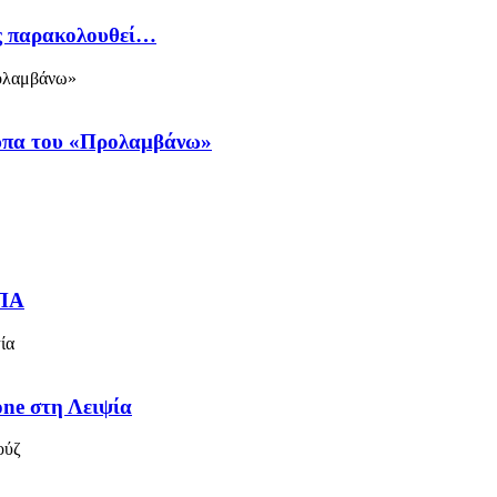
ός παρακολουθεί…
ύπα του «Προλαμβάνω»
ΗΠΑ
one στη Λειψία