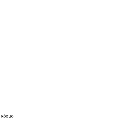
ν κόσμο.