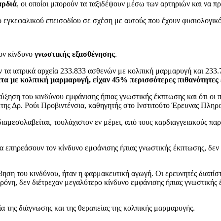
αρδιά
, οι οποίοι μπορούν τα ταξιδέψουν μέσω των αρτηριών και να 
ο εγκεφαλικού επεισοδίου σε σχέση με αυτούς που έχουν φυσιολογικ
ον κίνδυνο
γνωστικής εξασθένησης
.
ν τα ιατρικά αρχεία 233.833 ασθενών με κολπική μαρμαρυγή και 233
α με κολπική μαρμαρυγή, είχαν 45% περισσότερες πιθανότητες 
ύξηση του κινδύνου εμφάνισης ήπιας γνωστικής έκπτωσης και ότι οι 
έτης Δρ. Ρούι Προβιντένσια, καθηγητής στο Ινστιτούτο Έρευνας Πληρ
 διαμεσολαβείται, τουλάχιστον εν μέρει, από τους καρδιαγγειακούς 
α επηρεάσουν τον κίνδυνο εμφάνισης ήπιας γνωστικής έκπτωσης, δεν 
βηση του κινδύνου, ήταν η φαρμακευτική αγωγή. Οι ερευνητές διαπίσ
ρόνη, δεν διέτρεχαν μεγαλύτερο κίνδυνο εμφάνισης ήπιας γνωστικής 
α της διάγνωσης και της θεραπείας της κολπικής μαρμαρυγής.