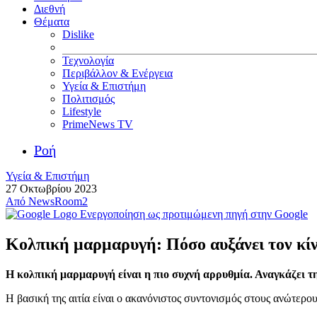
Διεθνή
Θέματα
Dislike
Τεχνολογία
Περιβάλλον & Ενέργεια
Υγεία & Επιστήμη
Πολιτισμός
Lifestyle
PrimeNews TV
Ροή
Υγεία & Επιστήμη
27 Οκτωβρίου 2023
Από
NewsRoom2
Ενεργοποίηση ως προτιμώμενη πηγή στην Google
Κολπική μαρμαρυγή: Πόσο αυξάνει τον κίν
Η κολπική μαρμαρυγή είναι η πιο συχνή αρρυθμία. Αναγκάζει τη
Η βασική της αιτία είναι ο ακανόνιστος συντονισμός στους ανώτερου