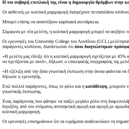
Η πιο σοβαρή επιπλοκή της είναι η δημιουργία θρόμβων στην κ
Οι ασθενείς με κολπική μαρμαρυγή διατρέχουν πενταπλάσιο κίνδυν
Μπορεί επίσης να αναπτύξουν καρδιακή ανεπάρκεια.
Σύμφωνα με νέα μελέτη, η κολπική μαρμαρυγή μπορεί να αυξήσει τ
Οι ερευνητές του University College του Λονδίνου (UCL) μελέτησα
παράγοντες κινδύνου, διαπίστωσαν ότι
όσοι διαγνώστηκαν πρόσφατ
«Η μελέτη μας έδειξε ότι η κολπική μαρμαρυγή σχετίζεται με 45% α
να σχετίζονται με αυτό», δήλωσε ο επικεφαλής συγγραφέας της μελ
«Η εξέλιξη από την ήπια γνωστική έκπτωση στην άνοια φαίνεται να
δήλωσε ο ερευνητής.
Ενώ πολλοί παράγοντες, όπως το φύλο και η
κατάθλιψη
, μπορούν ν
γνωστικής έκπτωσης.
Ένας παράγοντας που φάνηκε να παίζει μεγάλο ρόλο στη διαμεσολά
διγοξίνη, από του στόματος αντιπηκτική αγωγή και αγωγή με αμιωδα
κολπική μαρμαρυγή.
Οι ερευνητές επισημαίνουν ότι τα ευρήματα αναδεικνύουν τη σημασί