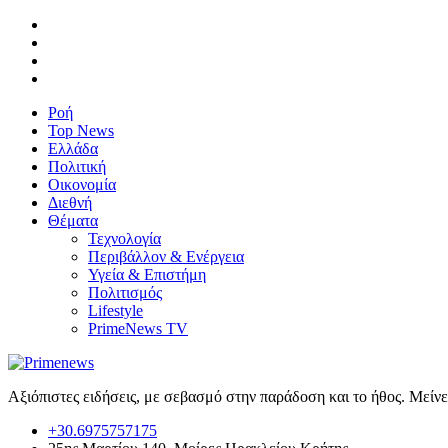
Ροή
Top News
Ελλάδα
Πολιτική
Οικονομία
Διεθνή
Θέματα
Τεχνολογία
Περιβάλλον & Ενέργεια
Υγεία & Επιστήμη
Πολιτισμός
Lifestyle
PrimeNews TV
Αξιόπιστες ειδήσεις, με σεβασμό στην παράδοση και το ήθος. Μείν
+30.6975757175