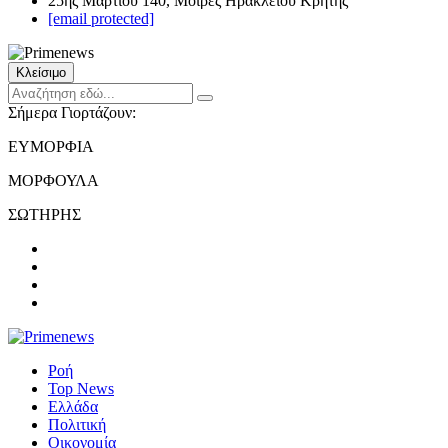
25ης Μαρτίου 140, Μοίρες Ηρακλείου Κρήτης
[email protected]
Κλείσιμο
Σήμερα Γιορτάζουν:
ΕΥΜΟΡΦΙΑ
ΜΟΡΦΟΥΛΑ
ΣΩΤΗΡΗΣ
Ροή
Top News
Ελλάδα
Πολιτική
Οικονομία