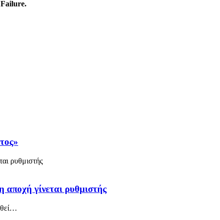
Failure.
άτος»
η αποχή γίνεται ρυθμιστής