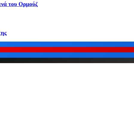
τενά του Ορμούζ
της