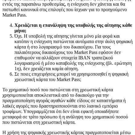
εντός της παραπάνω προθεσμίας, η ενίσχυση δεν χάνεται και θα
πιστωθεί κανονικά στις επιλογές που ίσχυαν για το προηγούμενο
Market Pass.
Χρειάζεται η επανάληψη της υποβολής της αίτησης κάθε
μήνα;
Όχι. Η υποβολή της αίτησης γίνεται μόνο μία φορά και
κατόπιν η ενίσχυση πιστώνεται αυτόματα στην άυλη ψηφιακή
κάρτα ή στο λογαριασμό του δικαιούχου. Για τους
παλαιότερους δικαιούχους του Market Pass εφόσον δεν
επιθυμούν να αλλάξουν στοιχεία IBAN τραπεζικού
λογαριασμού ή μέσο καταβολής της ενίσχυσης (βλ. ερώτηση
1η), δεν χρειάζεται καμία αίτηση.
Σε ποιες επιχειρήσεις μπορεί να χρησιμοποιηθεί η ψηφιακή
χρεωστική κάρτα του Market Pass;
Το χρηματικό ποσό που πιστώνεται στη χρεωστική κάρτα
χρησιμοποιείται αποκλειστικά από το δικαιούχο για την
πραγματοποίηση αγοράς αγαθών κάθε είδους σε καταστήματα ή
λαϊκές αγορές που δραστηριοποιούνται στο λιανικό εμπόριο
τροφίμων. Υπογραμμίζεται ότι δεν είναι εφικτή οποιαδήποτε
μεταφορά σε τρίτο πρόσωπο ή η ανάληψη του χρηματικού ποσού
που πιστώνεται στη χρεωστική κάρτα.
Η χρήση της ψηφιακής χρεωστικής κάρτας πραγματοποιείται μέσω