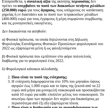
Επιπρόσθετα, η
συνολική αξία
της ακίνητης
περιουσίας
δεν
πρέπει να
υπερβαίνει το ποσό των διακοσίων πενήντα χιλιάδων
(250.000) ευρώ
για τους
άγαμους,
τους υπόχρεους σε κατάσταση
χηρείας ή εν διαστάσει και το ποσό των τετρακοσίων χιλιάδων
(400.000) ευρώ για τους έγγαμους ή μέρη συμφώνου συμβίωσης
και τις μονογονεϊκές οικογένειες.
Δεν δικαιούνται να αιτηθούν:
α) Φυσικά πρόσωπα, τα οποία δηλώνονται στη Δήλωση
Φορολογίας Εισοδήματος Φυσικών Προσώπων φορολογικού του
2022 ως εξαρτώμενα μέλη ή ως φιλοξενούμενοι
β) Φυσικά πρόσωπα που εμπίπτουν στο φόρο πολυτελούς
διαβίωσης για το φορολογικό έτος 2022.
δ) Φορολογικοί κάτοικοι αλλοδαπής
Ποιο είναι το ποσό της ενίσχυσης;
Η ενίσχυση διαμορφώνεται στο 10% του μηνιαίου ύψους
αγορών έως 1.000 ευρώ και το ύψος της ξεκινά από τα 22
ευρώ ανά μήνα για μονομελή νοικοκυριά και προσαυξάνεται
κατά 10 ευρώ για κάθε επιπλέον μέλος του νοικοκυριού. Το
ανωτέρω όριο των αγορών δεν ισχύει για δικαιούχους με
περισσότερα από έξι (6) εξαρτώμενα τέκνα.
Ποια είναι η διαδικασία και το χρονοδιάγραμμα των