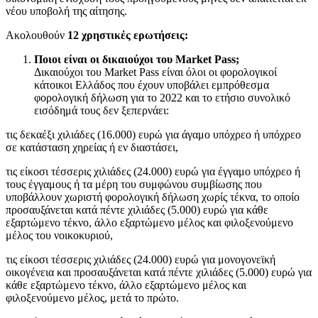
νέου υποβολή της αίτησης.
Ακολουθούν
12 χρηστικές ερωτήσεις:
Ποιοι είναι οι δικαιούχοι του Market Pass;
Δικαιούχοι του Market Pass είναι όλοι οι φορολογικοί
κάτοικοι Ελλάδος που έχουν υποβάλει εμπρόθεσμα
φορολογική δήλωση για το 2022 και το ετήσιο συνολικό
εισόδημά τους δεν ξεπερνάει:
τις δεκαέξι χιλιάδες (16.000) ευρώ για άγαμο υπόχρεο ή υπόχρεο
σε κατάσταση χηρείας ή εν διαστάσει,
τις είκοσι τέσσερις χιλιάδες (24.000) ευρώ για έγγαμο υπόχρεο ή
τους έγγαμους ή τα μέρη του συμφώνου συμβίωσης που
υποβάλλουν χωριστή φορολογική δήλωση χωρίς τέκνα, το οποίο
προσαυξάνεται κατά πέντε χιλιάδες (5.000) ευρώ για κάθε
εξαρτώμενο τέκνο, άλλο εξαρτώμενο μέλος και φιλοξενούμενο
μέλος του νοικοκυριού,
τις είκοσι τέσσερις χιλιάδες (24.000) ευρώ για μονογονεϊκή
οικογένεια και προσαυξάνεται κατά πέντε χιλιάδες (5.000) ευρώ για
κάθε εξαρτώμενο τέκνο, άλλο εξαρτώμενο μέλος και
φιλοξενούμενο μέλος, μετά το πρώτο.