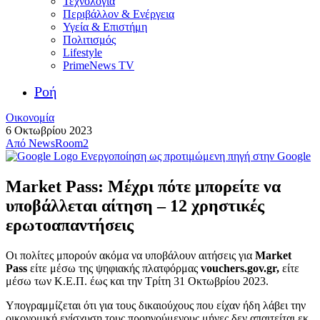
Τεχνολογία
Περιβάλλον & Ενέργεια
Υγεία & Επιστήμη
Πολιτισμός
Lifestyle
PrimeNews TV
Ροή
Οικονομία
6 Οκτωβρίου 2023
Από
NewsRoom2
Ενεργοποίηση ως προτιμώμενη πηγή στην Google
Market Pass: Μέχρι πότε μπορείτε να
υποβάλλεται αίτηση – 12 χρηστικές
ερωτοαπαντήσεις
Οι πολίτες μπορούν ακόμα να υποβάλουν αιτήσεις για
Market
Pass
είτε μέσω της ψηφιακής πλατφόρμας
vouchers.gov.gr,
είτε
μέσω των Κ.Ε.Π. έως και την Τρίτη 31 Οκτωβρίου 2023.
Υπογραμμίζεται ότι για τους δικαιούχους που είχαν ήδη λάβει την
οικονομική ενίσχυση τους προηγούμενους μήνες δεν απαιτείται εκ