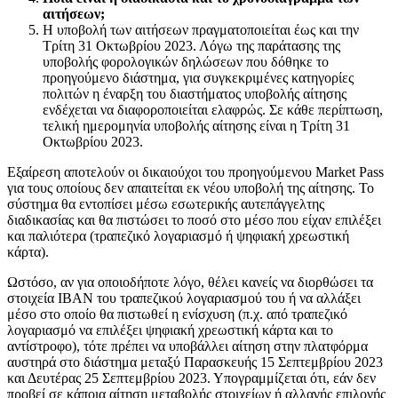
αιτήσεων;
Η υποβολή των αιτήσεων πραγματοποιείται έως και την
Τρίτη 31 Οκτωβρίου 2023. Λόγω της παράτασης της
υποβολής φορολογικών δηλώσεων που δόθηκε το
προηγούμενο διάστημα, για συγκεκριμένες κατηγορίες
πολιτών η έναρξη του διαστήματος υποβολής αίτησης
ενδέχεται να διαφοροποιείται ελαφρώς. Σε κάθε περίπτωση,
τελική ημερομηνία υποβολής αίτησης είναι η Τρίτη 31
Οκτωβρίου 2023.
Εξαίρεση αποτελούν οι δικαιούχοι του προηγούμενου Market Pass
για τους οποίους δεν απαιτείται εκ νέου υποβολή της αίτησης. Το
σύστημα θα εντοπίσει μέσω εσωτερικής αυτεπάγγελτης
διαδικασίας και θα πιστώσει το ποσό στο μέσο που είχαν επιλέξει
και παλιότερα (τραπεζικό λογαριασμό ή ψηφιακή χρεωστική
κάρτα).
Ωστόσο, αν για οποιοδήποτε λόγο, θέλει κανείς να διορθώσει τα
στοιχεία ΙΒΑΝ του τραπεζικού λογαριασμού του ή να αλλάξει
μέσο στο οποίο θα πιστωθεί η ενίσχυση (π.χ. από τραπεζικό
λογαριασμό να επιλέξει ψηφιακή χρεωστική κάρτα και το
αντίστροφο), τότε πρέπει να υποβάλλει αίτηση στην πλατφόρμα
αυστηρά στο διάστημα μεταξύ Παρασκευής 15 Σεπτεμβρίου 2023
και Δευτέρας 25 Σεπτεμβρίου 2023. Υπογραμμίζεται ότι, εάν δεν
προβεί σε κάποια αίτηση μεταβολής στοιχείων ή αλλαγής επιλογής