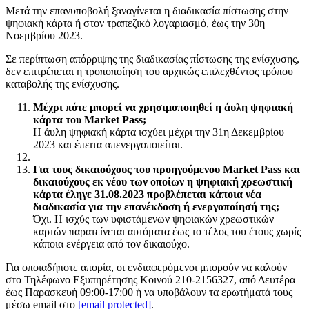
Μετά την επανυποβολή ξαναγίνεται η διαδικασία πίστωσης στην
ψηφιακή κάρτα ή στον τραπεζικό λογαριασμό, έως την 30η
Νοεμβρίου 2023.
Σε περίπτωση απόρριψης της διαδικασίας πίστωσης της ενίσχυσης,
δεν επιτρέπεται η τροποποίηση του αρχικώς επιλεχθέντος τρόπου
καταβολής της ενίσχυσης.
Μέχρι πότε μπορεί να χρησιμοποιηθεί η άυλη ψηφιακή
κάρτα του Market Pass;
Η άυλη ψηφιακή κάρτα ισχύει μέχρι την 31η Δεκεμβρίου
2023 και έπειτα απενεργοποιείται.
Για τους δικαιούχους του προηγούμενου Market Pass και
δικαιούχους εκ νέου των οποίων η ψηφιακή χρεωστική
κάρτα έληγε 31.08.2023 προβλέπεται κάποια νέα
διαδικασία για την επανέκδοση ή ενεργοποίησή της;
Όχι. Η ισχύς των υφιστάμενων ψηφιακών χρεωστικών
καρτών παρατείνεται αυτόματα έως το τέλος του έτους χωρίς
κάποια ενέργεια από τον δικαιούχο.
Για οποιαδήποτε απορία, οι ενδιαφερόμενοι μπορούν να καλούν
στο Τηλέφωνο Εξυπηρέτησης Κοινού 210-2156327, από Δευτέρα
έως Παρασκευή 09:00-17:00 ή να υποβάλουν τα ερωτήματά τους
μέσω email στο
[email protected]
.