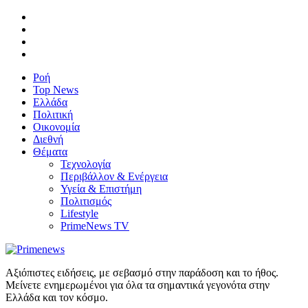
Ροή
Top News
Ελλάδα
Πολιτική
Οικονομία
Διεθνή
Θέματα
Τεχνολογία
Περιβάλλον & Ενέργεια
Υγεία & Επιστήμη
Πολιτισμός
Lifestyle
PrimeNews TV
Αξιόπιστες ειδήσεις, με σεβασμό στην παράδοση και το ήθος.
Μείνετε ενημερωμένοι για όλα τα σημαντικά γεγονότα στην
Ελλάδα και τον κόσμο.