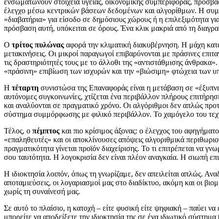
ενσωματώνουν στοιχεία υγείας, οικονομικής συμπεριφοράς, προσβασιμ
έλεγχο μέσω κεντρικών βάσεων δεδομένων και αλγορίθμων. Η συμμε
«διαβατήρια» για είσοδο σε δημόσιους χώρους ή η επιλεξιμότητα γι
πρόσβαση αυτή, υπόκειται σε όρους. Ένα κλικ μακριά από τη διαγρα
Ο
τρίτος πυλώνας
αφορά την κλιματική διακυβέρνηση. Η μάχη κατά 
μετακινήσεις. Οι μικροί παραγωγοί επιβαρύνονται με πράσινες επιτ
τις δραστηριότητές τους με το άλλοθι της «αντιστάθμισης άνθρακα».
«πράσινη» επιβίωση των ισχυρών και την «βιώσιμη» φτώχεια των υ
Η
τέταρτη
συνιστώσα της Επαναφοράς είναι η μετάβαση σε «έξυπνες
αυτόνομες συγκοινωνίες, χτίζεται ένα περιβάλλον πλήρους επιτήρη
και αναλύονται σε πραγματικό χρόνο. Οι αλγόριθμοι δεν απλώς προτε
σύστημα συμμόρφωσης με φιλικό περιβάλλον. Το χαμόγελο του τεχν
Τέλος, ο
πέμπτος
και πιο κρίσιμος άξονας: ο έλεγχος του αφηγήματ
«επαληθευτές» και οι αποκλίνουσες απόψεις αλγοριθμικά περιθωριοπ
πραγματικότητα γίνεται προϊόν διαχείρισης. Το τι επιτρέπεται να γνω
σου ταυτότητα. Η λογοκρισία δεν είναι πλέον αναγκαία. Η σιωπή επι
Η ιδιοκτησία λοιπόν, όπως τη γνωρίζαμε, δεν απειλείται απλώς. Ανα
αποταμιεύσεις, οι λογαριασμοί μας στο διαδίκτυο, ακόμη και οι βι
χωρίς τη συναίνεσή μας.
Σε αυτό το πλαίσιο, η κατοχή – είτε φυσική είτε ψηφιακή – παύει να
μπορείτε να αποδείξετε την ιδιοκτησία της σε ένα ιδιωτικό σύστημ