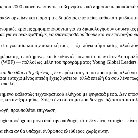
ίας του 2000 απογύμνωσαν τις κυβερνήσεις από δημόσια περιουσιακά σ
κών αρχείων και η άρση της δημόσιας εποπτείας καθιστά την ιδιοκτη
ικονομικές κρίσεις χρησιμοποιούνται για να δικαιολογήσουν σαρωτικές
ας για να αναλογιστούμε, να επαναπροσδιορίσουμε και να επαναφέρουμ
ς στη γλώσσα και την πολιτική τους — όχι λόγω σύμπτωσης, αλλά λό
ημέρωσης, επιστήμονες και διευθυντές πανεπιστημίων στην Αυστραλία
 (WEF) — πολλοί ως μέλη του προγράμματος Young Global Leaders.
 και θα είσαι ευτυχισμένος»,
δεν πρόκειται για μια προφητεία, αλλά για
σαι ευτυχισμένος επειδή έχεις λιγότερα, αλλά επειδή θα σου λένε πω
 απειλή.
ομημένο καθεστώς τεχνοκρατικού ελέγχου με ψηφιακά μέσα. Δεν υπόσχ
ίας και ανεξαρτησίας. Χτίζει ένα σύστημα που δεν χρειάζεται καταστο
ιλογή, προϋποθέτει επίγνωση.
υχία προέρχεται μόνο από την αποδοχή, τότε δεν είναι ευτυχία – είναι
μα είναι αν θα υπάρχει άνθρωπος ελεύθερος χωρίς αυτήν.