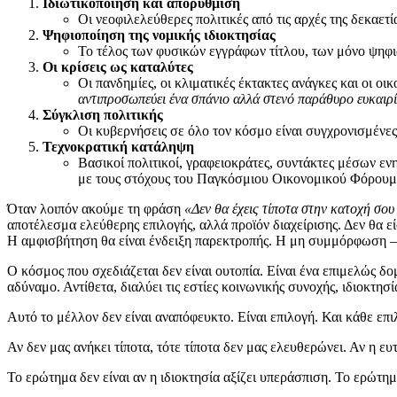
Ιδιωτικοποίηση και απορύθμιση
Οι νεοφιλελεύθερες πολιτικές από τις αρχές της δεκαετ
Ψηφιοποίηση της νομικής ιδιοκτησίας
Το τέλος των φυσικών εγγράφων τίτλου, των μόνο ψηφια
Οι κρίσεις ως καταλύτες
Οι πανδημίες, οι κλιματικές έκτακτες ανάγκες και οι ο
αντιπροσωπεύει ένα σπάνιο αλλά στενό παράθυρο ευκαιρί
Σύγκλιση πολιτικής
Οι κυβερνήσεις σε όλο τον κόσμο είναι συγχρονισμένε
Τεχνοκρατική κατάληψη
Βασικοί πολιτικοί, γραφειοκράτες, συντάκτες μέσων εν
με τους στόχους του Παγκόσμιου Οικονομικού Φόρουμ
Όταν λοιπόν ακούμε τη φράση
«Δεν θα έχεις τίποτα στην κατοχή σου
αποτέλεσμα ελεύθερης επιλογής, αλλά προϊόν διαχείρισης. Δεν θα εί
Η αμφισβήτηση θα είναι ένδειξη παρεκτροπής. Η μη συμμόρφωση –
Ο κόσμος που σχεδιάζεται δεν είναι ουτοπία. Είναι ένα επιμελώς δ
αδύναμο. Αντίθετα, διαλύει τις εστίες κοινωνικής συνοχής, ιδιοκτησ
Αυτό το μέλλον δεν είναι αναπόφευκτο. Είναι επιλογή. Και κάθε επ
Αν δεν μας ανήκει τίποτα, τότε τίποτα δεν μας ελευθερώνει. Αν η ευτ
Το ερώτημα δεν είναι αν η ιδιοκτησία αξίζει υπεράσπιση. Το ερώτη