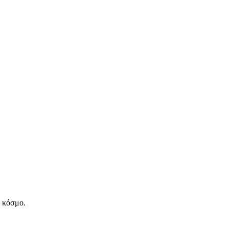
ν κόσμο.