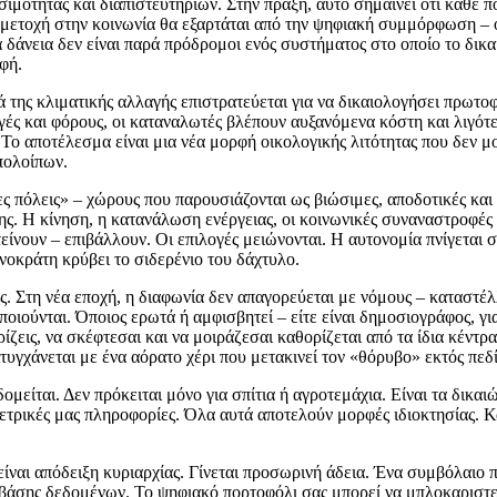
ότητας και διαπιστευτηρίων. Στην πράξη, αυτό σημαίνει ότι κάθε πολί
τοχή στην κοινωνία θα εξαρτάται από την ψηφιακή συμμόρφωση – όχι
α δάνεια δεν είναι παρά πρόδρομοι ενός συστήματος στο οποίο το δι
φή.
της κλιματικής αλλαγής επιστρατεύεται για να δικαιολογήσει πρωτοφα
αγές και φόρους, οι καταναλωτές βλέπουν αυξανόμενα κόστη και λιγότε
 Το αποτέλεσμα είναι μια νέα μορφή οικολογικής λιτότητας που δεν μο
πολοίπων.
 πόλεις» – χώρους που παρουσιάζονται ως βιώσιμες, αποδοτικές και 
σης. Η κίνηση, η κατανάλωση ενέργειας, οι κοινωνικές συναναστροφέ
ίνουν – επιβάλλουν. Οι επιλογές μειώνονται. Η αυτονομία πνίγεται σ
οκράτη κρύβει το σιδερένιο του δάχτυλο.
ος. Στη νέα εποχή, η διαφωνία δεν απαγορεύεται με νόμους – καταστ
οιούνται. Όποιος ερωτά ή αμφισβητεί – είτε είναι δημοσιογράφος, γ
ρίζεις, να σκέφτεσαι και να μοιράζεσαι καθορίζεται από τα ίδια κέντρ
τυγχάνεται με ένα αόρατο χέρι που μετακινεί τον «θόρυβο» εκτός πεδ
δομείται. Δεν πρόκειται μόνο για σπίτια ή αγροτεμάχια. Είναι τα δικ
ομετρικές μας πληροφορίες. Όλα αυτά αποτελούν μορφές ιδιοκτησίας. 
 είναι απόδειξη κυριαρχίας. Γίνεται προσωρινή άδεια. Ένα συμβόλαιο 
α βάσης δεδομένων. Το ψηφιακό πορτοφόλι σας μπορεί να μπλοκαριστεί