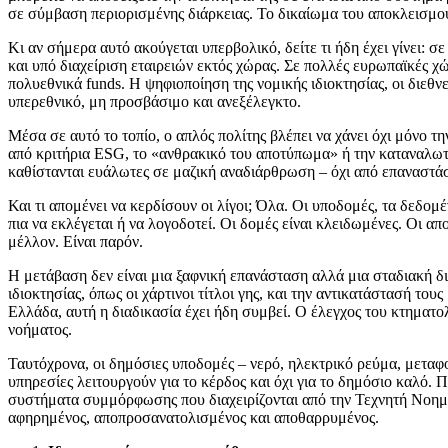
σε σύμβαση περιορισμένης διάρκειας. Το δικαίωμα του αποκλεισμού 
Κι αν σήμερα αυτό ακούγεται υπερβολικό, δείτε τι ήδη έχει γίνει: σ
και υπό διαχείριση εταιρειών εκτός χώρας. Σε πολλές ευρωπαϊκές χώ
πολυεθνικά funds. Η ψηφιοποίηση της νομικής ιδιοκτησίας, οι διεθ
υπερεθνικό, μη προσβάσιμο και ανεξέλεγκτο.
Μέσα σε αυτό το τοπίο, ο απλός πολίτης βλέπει να χάνει όχι μόνο τ
από κριτήρια ESG, το «ανθρακικό του αποτύπωμα» ή την καταναλωτικ
καθίστανται ευάλωτες σε μαζική αναδιάρθρωση – όχι από επαναστάσ
Και τι απομένει να κερδίσουν οι λίγοι; Όλα. Οι υποδομές, τα δεδομέ
πια να εκλέγεται ή να λογοδοτεί. Οι δομές είναι κλειδωμένες. Οι α
μέλλον. Είναι παρόν.
Η μετάβαση δεν είναι μια ξαφνική επανάσταση αλλά μια σταδιακή 
ιδιοκτησίας, όπως οι χάρτινοι τίτλοι γης, και την αντικατάστασή του
Ελλάδα, αυτή η διαδικασία έχει ήδη συμβεί. Ο έλεγχος του κτηματ
νοήματος.
Ταυτόχρονα, οι δημόσιες υποδομές – νερό, ηλεκτρικό ρεύμα, μεταφορ
υπηρεσίες λειτουργούν για το κέρδος και όχι για το δημόσιο καλό
συστήματα συμμόρφωσης που διαχειρίζονται από την Τεχνητή Νοημοσ
αφηρημένος, αποπροσανατολισμένος και αποθαρρυμένος.