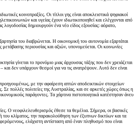
ιδιωτικές κοινοπραξίες. Οι τίτλοι γης είναι αποκλειστικά ψηφιακοί
λεπικοινωνιών και υγείας έχουν ιδιωτικοποιηθεί και ελέγχονται από
ας λογοδοσίας δημιουργούν ένα νέο είδος εξουσίας: αόρατο,
εξαρτησία του διαβρώνεται. Η οικονομική του αυτονομία εξαρτάται
 μετάβασης περιουσίας και αξιών, υπονομεύεται. Οι κοινωνίες
ιοκτησία γίνεται το προνόμιο μιας άρχουσας τάξης που δεν χρειάζεται
– και δεν υπάρχουν θεσμοί για να τις ανατρέψουν. Αυτό δεν είναι
 προηγουμένως, με την αφαίρεση απτών αποδεικτικών στοιχείων
είς. Σε πολλές πολιτείες της Αυστραλίας, και σε αρκετές χώρες όπως η
ικονομικούς παράγοντες. Τα χάρτινα πιστοποιητικά κατέστησαν άνευ
τίες. Ο νεοφιλελευθερισμός έθεσε τα θεμέλια. Σήμερα, οι βασικές
μή του κλίματος, την παρακολούθηση των έξυπνων δικτύων και τα
αφερόμενους, ελάχιστη αντίσταση από έναν πληθυσμό που είναι