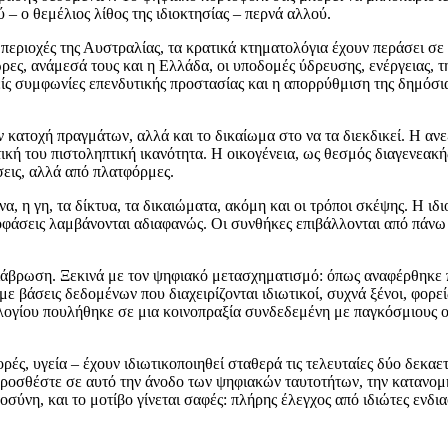
– ο θεμέλιος λίθος της ιδιοκτησίας – περνά αλλού.
ε περιοχές της Αυστραλίας, τα κρατικά κτηματολόγια έχουν περάσει σε 
ρες, ανάμεσά τους και η Ελλάδα, οι υποδομές ύδρευσης, ενέργειας, τη
νείς συμφωνίες επενδυτικής προστασίας και η απορρύθμιση της δημόσι
ην κατοχή πραγμάτων, αλλά και το δικαίωμα στο να τα διεκδικεί. Η αν
ή του πιστοληπτική ικανότητα. Η οικογένεια, ως θεσμός διαγενεακής
εις, αλλά από πλατφόρμες.
να, η γη, τα δίκτυα, τα δικαιώματα, ακόμη και οι τρόποι σκέψης. Η ιδ
ποφάσεις λαμβάνονται αδιαφανώς. Οι συνθήκες επιβάλλονται από πάνω 
διάβρωση. Ξεκινά με τον ψηφιακό μετασχηματισμό: όπως αναφέρθηκε
ς με βάσεις δεδομένων που διαχειρίζονται ιδιωτικοί, συχνά ξένοι, φορ
ολογίου πουλήθηκε σε μια κοινοπραξία συνδεδεμένη με παγκόσμιους ο
ές, υγεία – έχουν ιδιωτικοποιηθεί σταθερά τις τελευταίες δύο δεκαε
. Προσθέστε σε αυτό την άνοδο των ψηφιακών ταυτοτήτων, την κατανο
ύνη, και το μοτίβο γίνεται σαφές: πλήρης έλεγχος από ιδιώτες ενδι