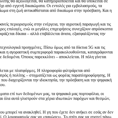
της θα αξιολογείται, θα κατηγοριοποιείται και θα υπόκειται σε
 από εγγενή δικαιώματα. Οι εντολές για εμβολιασμούς, τα
καίωμα στη ζωή αντικαθίσταται από δικαίωμα στην πρόσβαση. Και η
νείς περιορισμούς στην ενέργεια, την αγροτική παραγωγή και τις
ρες επιλογές, ενώ οι μεγάλες επιχειρήσεις συνεχίζουν απρόσκοπτα
ιράζεται δίκαια – αλλά επιβάλλεται άνισα, εξασφαλίζοντας την
τεχνολογικά προηγμένες. Πίσω όμως από τα δίκτυα 5G και τις
ς και η αγοραστική συμπεριφορά παρακολουθούνται, καταγράφονται
ε δεδομένα. Όποιος παρεκκλίνει – αποκλείεται. Η πόλη γίνεται
έλλεται με πλατφόρμες. Η πληροφορία φιλτράρεται από
ιατρός ή πολίτης – στιγματίζεται ως φορέας παραπληροφόρησης. Η
α που διαχειρίζονται την ιδιοκτησία, την πρόσβαση και την ψηφιακή
ίου.
αιώματα επί των δεδομένων μας, τα ψηφιακά μας πορτοφόλια, οι
Και όλα αυτά γλιστρούν στα χέρια ιδιωτικών παρόχων και θεσμών,
που μπορεί να ανακληθεί. Η γη που έχετε δεν ανήκει σε εσάς αν δεν
. Ο λογαριασμός σας να «παγώσει». Το σπίτι σας να χτιστεί πάνω