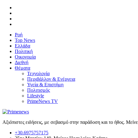
Ροή
Top News
Ελλάδα
Πολιτική
Οικονομία
Διεθνή
Θέματα
Τεχνολογία
Περιβάλλον & Ενέργεια
Υγεία & Επιστήμη
Πολιτισμός
Lifestyle
PrimeNews TV
Αξιόπιστες ειδήσεις, με σεβασμό στην παράδοση και το ήθος. Μείν
+30.6975757175