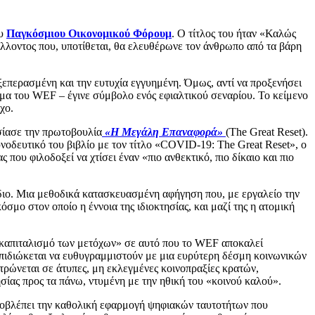
ου
Παγκόσμιου Οικονομικού Φόρουμ
. Ο τίτλος του ήταν «Καλώς
έλλοντος που, υποτίθεται, θα ελευθέρωνε τον άνθρωπο από τα βάρη
περασμένη και την ευτυχία εγγυημένη. Όμως, αντί να προξενήσει
μα του WEF – έγινε σύμβολο ενός εφιαλτικού σεναρίου. Το κείμενο
χο.
σίασε την πρωτοβουλία
«Η Μεγάλη Επαναφορά»
(The Great Reset).
οδευτικό του βιβλίο με τον τίτλο «COVID-19: The Great Reset», ο
 που φιλοδοξεί να χτίσει έναν «πιο ανθεκτικό, πιο δίκαιο και πιο
διο. Μια μεθοδικά κατασκευασμένη αφήγηση που, με εργαλείο την
μο στον οποίο η έννοια της ιδιοκτησίας, και μαζί της η ατομική
«καπιταλισμό των μετόχων» σε αυτό που το WEF αποκαλεί
 επιδιώκεται να ευθυγραμμιστούν με μια ευρύτερη δέσμη κοινωνικών
τρώνεται σε άτυπες, μη εκλεγμένες κοινοπραξίες κρατών,
ησίας προς τα πάνω, ντυμένη με την ηθική του «κοινού καλού».
προβλέπει την καθολική εφαρμογή ψηφιακών ταυτοτήτων που