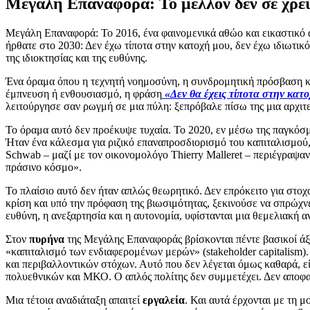
Μεγάλη Επαναφορά: Το μέλλον δεν σε χρει
Μεγάλη Επαναφορά: Το 2016, ένα φαινομενικά αθώο και εικαστικό 
ήρθατε στο 2030: Δεν έχω τίποτα στην κατοχή μου, δεν έχω ιδιωτικ
της ιδιοκτησίας και της ευθύνης.
Ένα όραμα όπου η τεχνητή νοημοσύνη, η συνδρομητική πρόσβαση κα
έμπνευση ή ενθουσιασμό, η φράση
«Δεν θα έχεις τίποτα στην κατο
λειτούργησε σαν ρωγμή σε μια πύλη: ξεπρόβαλε πίσω της μια αρχι
Το όραμα αυτό δεν προέκυψε τυχαία. Το 2020, εν μέσω της παγκόσ
Ήταν ένα κάλεσμα για ριζικό επαναπροσδιορισμό του καπιταλισμού,
Schwab – μαζί με τον οικονομολόγο Thierry Malleret – περιέγραψαν έ
πράσινο κόσμο».
Το πλαίσιο αυτό δεν ήταν απλώς θεωρητικό. Δεν επρόκειτο για στ
κρίση και υπό την πρόφαση της βιωσιμότητας, ξεκινούσε να σπρώχνε
ευθύνη, η ανεξαρτησία και η αυτονομία, υφίστανται μια θεμελιακή 
Στον
πυρήνα
της Μεγάλης Επαναφοράς βρίσκονται πέντε βασικοί ά
«καπιταλισμό των ενδιαφερομένων μερών» (stakeholder capitalism).
και περιβαλλοντικών στόχων. Αυτό που δεν λέγεται όμως καθαρά, εί
πολυεθνικών και ΜΚΟ. Ο απλός πολίτης δεν συμμετέχει. Δεν αποφασί
Μια τέτοια αναδιάταξη απαιτεί
εργαλεία
. Και αυτά έρχονται με τη