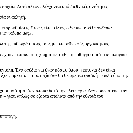
τοιχεία. Αυτά πλέον ελέγχονται από διεθνικές οντότητες.
σία ανακλητή.
 μεταρρυθμίσεις. Όπως είπε ο ίδιος ο Schwab:
«Η πανδημία
ε τον κόσμο μας».
γω της ευθυγράμμισής τους με υπερεθνικούς οργανισμούς.
 έχουν εκπαιδευτεί, χρηματοδοτηθεί ή ευθυγραμμιστεί ιδεολογικά
 εντολή. Ένα σχέδιο για έναν κόσμο όπου η ευτυχία δεν είναι
ς έχεις αρκετά. Η δυστυχία δεν θα θεωρείται φυσική – αλλά ύποπτη.
εται ισότητα. Δεν αποκαθιστά την ελευθερία. Δεν προστατεύει τον
λή – γιατί απλώς σε εξαρτά απόλυτα από την εύνοιά του.
 υποταγή.