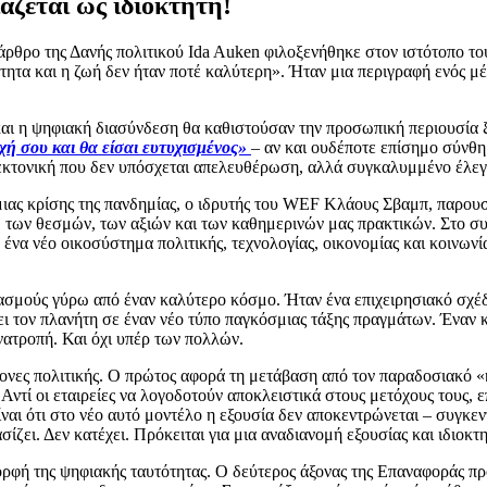
άζεται ως ιδιοκτήτη!
άρθρο της Δανής πολιτικού Ida Auken φιλοξενήθηκε στον ιστότοπο τ
ότητα και η ζωή δεν ήταν ποτέ καλύτερη». Ήταν μια περιγραφή ενός μ
ι η ψηφιακή διασύνδεση θα καθιστούσαν την προσωπική περιουσία ξε
χή σου και θα είσαι ευτυχισμένος»
– αν και ουδέποτε επίσημο σύνθη
τεκτονική που δεν υπόσχεται απελευθέρωση, αλλά συγκαλυμμένο έλεγ
μιας κρίσης της πανδημίας, ο ιδρυτής του WEF Κλάους Σβαμπ, παρου
 των θεσμών, των αξιών και των καθημερινών μας πρακτικών. Στο συν
να νέο οικοσύστημα πολιτικής, τεχνολογίας, οικονομίας και κοινωνίας
οχασμούς γύρω από έναν καλύτερο κόσμο. Ήταν ένα επιχειρησιακό σχέ
ι τον πλανήτη σε έναν νέο τύπο παγκόσμιας τάξης πραγμάτων. Έναν κόσ
ανατροπή. Και όχι υπέρ των πολλών.
ξονες πολιτικής. Ο πρώτος αφορά τη μετάβαση από τον παραδοσιακό 
 Αντί οι εταιρείες να λογοδοτούν αποκλειστικά στους μετόχους τους,
ναι ότι στο νέο αυτό μοντέλο η εξουσία δεν αποκεντρώνεται – συγκεν
ζει. Δεν κατέχει. Πρόκειται για μια αναδιανομή εξουσίας και ιδιοκτ
 μορφή της ψηφιακής ταυτότητας. Ο δεύτερος άξονας της Επαναφοράς 