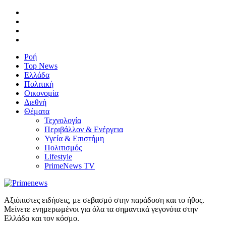
Ροή
Top News
Ελλάδα
Πολιτική
Οικονομία
Διεθνή
Θέματα
Τεχνολογία
Περιβάλλον & Ενέργεια
Υγεία & Επιστήμη
Πολιτισμός
Lifestyle
PrimeNews TV
Αξιόπιστες ειδήσεις, με σεβασμό στην παράδοση και το ήθος.
Μείνετε ενημερωμένοι για όλα τα σημαντικά γεγονότα στην
Ελλάδα και τον κόσμο.