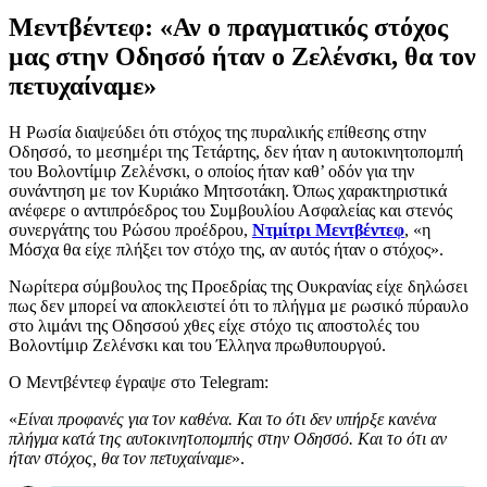
Μεντβέντεφ: «Αν ο πραγματικός στόχος
μας στην Οδησσό ήταν ο Ζελένσκι, θα τον
πετυχαίναμε»
Η Ρωσία διαψεύδει ότι στόχος της πυραλικής επίθεσης στην
Οδησσό, το μεσημέρι της Τετάρτης, δεν ήταν η αυτοκινητοπομπή
του Βολοντίμιρ Ζελένσκι, ο οποίος ήταν καθ’ οδόν για την
συνάντηση με τον Κυριάκο Μητσοτάκη. Όπως χαρακτηριστικά
ανέφερε ο αντιπρόεδρος του Συμβουλίου Ασφαλείας και στενός
συνεργάτης του Ρώσου προέδρου,
Ντμίτρι Μεντβέντεφ
, «η
Μόσχα θα είχε πλήξει τον στόχο της, αν αυτός ήταν ο στόχος».
Νωρίτερα σύμβουλος της Προεδρίας της Ουκρανίας είχε δηλώσει
πως δεν μπορεί να αποκλειστεί ότι το πλήγμα με ρωσικό πύραυλο
στο λιμάνι της Οδησσού χθες είχε στόχο τις αποστολές του
Βολοντίμιρ Ζελένσκι και του Έλληνα πρωθυπουργού.
Ο Μεντβέντεφ έγραψε στο Telegram:
«
Είναι προφανές για τον καθένα. Και το ότι δεν υπήρξε κανένα
πλήγμα κατά της αυτοκινητοπομπής στην Οδησσό. Και το ότι αν
ήταν στόχος, θα τον πετυχαίναμε
».