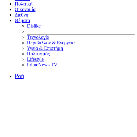
Πολιτική
Οικονομία
Διεθνή
Θέματα
Dislike
Τεχνολογία
Περιβάλλον & Ενέργεια
Υγεία & Επιστήμη
Πολιτισμός
Lifestyle
PrimeNews TV
Ροή