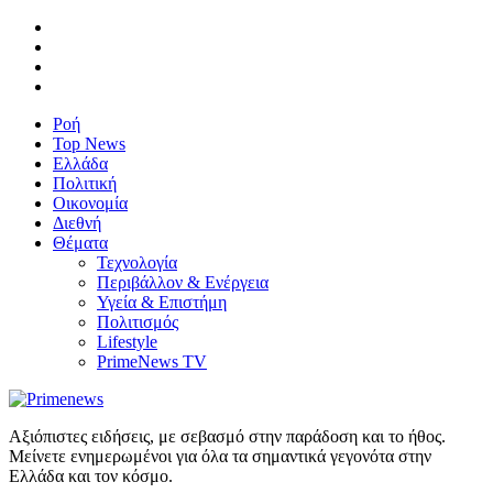
Ροή
Top News
Ελλάδα
Πολιτική
Οικονομία
Διεθνή
Θέματα
Τεχνολογία
Περιβάλλον & Ενέργεια
Υγεία & Επιστήμη
Πολιτισμός
Lifestyle
PrimeNews TV
Αξιόπιστες ειδήσεις, με σεβασμό στην παράδοση και το ήθος.
Μείνετε ενημερωμένοι για όλα τα σημαντικά γεγονότα στην
Ελλάδα και τον κόσμο.