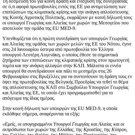
Τη δέσμευσή του για κοινή δράση και ενίσχυση της συνεργασίας
σε ό,τι αφορά πρωτοβουλίες εντός της ΕΕ για αντιμετώπιση των
επιπτώσεων της κλιματικής κρίσης και την ανάγκη απλούστευσης
της Κοινής Αγροτικής Πολιτικής, εκφράζουν με κοινή δήλωσή τους
οι υπουργοί Γεωργίας και Αλιείας των χωρών της Μεσογείου που
αποτελούν την ομάδα της EU MED-9.
Υπενθυμίζεται ότι η πρώτη συνεδρίαση των υπουργών Γεωργίας
και Αλιείας της ομάδας των χωρών μελών της ΕΕ του Νότου, έγινε
στις 24 Ιανουαρίου ύστερα από πρωτοβουλία του Έλληνα
υπουργού Λευτέρη Αυγενάκη, ο οποίος έθεσε τα σημαντικά
ζητήματα των επιπτώσεων της κλιματικής κρίσης στον πρωτογενή
τομέα και την ανάγκη αλλαγών στην ΚΑΠ. Μάλιστα οι εννέα
υπουργοί θα συνεδριάσουν και πάλι το μεσημέρι στις 26
Φεβρουαρίου στις Βρυξέλλες για να συντονίσουν τη δράση τους εν
όψει της πρωτοβουλίας της Βελγικής Προεδρίας να τεθεί το θέμα
της απλούστευσης της ΚΑΠ στο Συμβούλιο Υπουργών Γεωργίας
και Αλιείας της ΕΕ, το οποίο έχει προγραμματισθεί για το
απόγευμα της ίδιας ημέρας.
Στην κοινή δήλωση των υπουργών της EU MED-9, η οποία
εκδόθηκε σήμερα, αναφέρονται τα εξής:
«Εμείς, οι υπογεγραμμένοι Υπουργοί Γεωργίας και Αλιείας και οι
εκπρόσωποι των χωρών της Ελλάδας, της Κροατίας, της Κύπρου,
της Γαλλίας, της Ιταλίας, της Μάλτας, της Πορτογαλίας, της