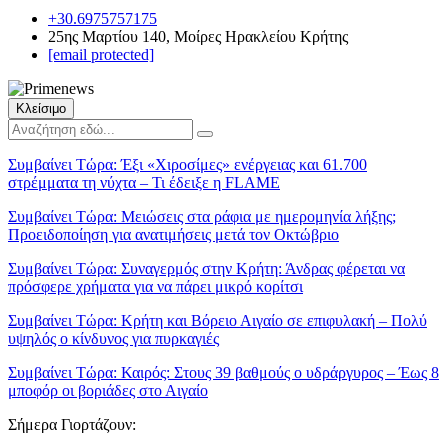
+30.6975757175
25ης Μαρτίου 140, Μοίρες Ηρακλείου Κρήτης
[email protected]
Κλείσιμο
Συμβαίνει Τώρα:
Έξι «Χιροσίμες» ενέργειας και 61.700
στρέμματα τη νύχτα – Τι έδειξε η FLAME
Συμβαίνει Τώρα:
Μειώσεις στα ράφια με ημερομηνία λήξης;
Προειδοποίηση για ανατιμήσεις μετά τον Οκτώβριο
Συμβαίνει Τώρα:
Συναγερμός στην Κρήτη: Άνδρας φέρεται να
πρόσφερε χρήματα για να πάρει μικρό κορίτσι
Συμβαίνει Τώρα:
Κρήτη και Βόρειο Αιγαίο σε επιφυλακή – Πολύ
υψηλός ο κίνδυνος για πυρκαγιές
Συμβαίνει Τώρα:
Καιρός: Στους 39 βαθμούς ο υδράργυρος – Έως 8
μποφόρ οι βοριάδες στο Αιγαίο
Σήμερα Γιορτάζουν: