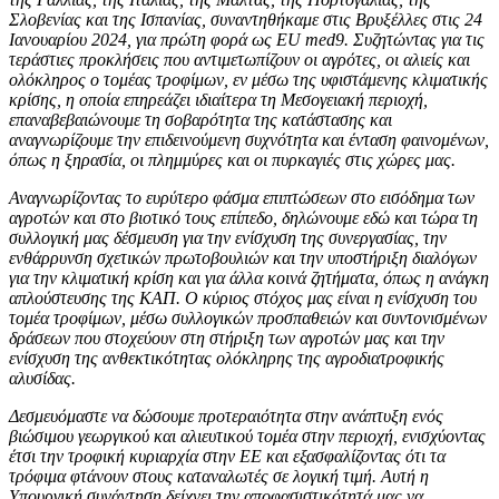
Σλοβενίας και της Ισπανίας, συναντηθήκαμε στις Βρυξέλλες στις 24
Ιανουαρίου 2024, για πρώτη φορά ως
EU
med9. Συζητώντας για τις
τεράστιες προκλήσεις που αντιμετωπίζουν οι αγρότες, οι αλιείς και
ολόκληρος ο τομέας τροφίμων, εν μέσω της υφιστάμενης κλιματικής
κρίσης, η οποία επηρεάζει ιδιαίτερα τη Μεσογειακή περιοχή,
επαναβεβαιώνουμε τη σοβαρότητα της κατάστασης και
αναγνωρίζουμε την επιδεινούμενη συχνότητα και ένταση φαινομένων,
όπως η ξηρασία, οι πλημμύρες και οι πυρκαγιές στις χώρες μας.
Αναγνωρίζοντας το ευρύτερο φάσμα επιπτώσεων στο εισόδημα των
αγροτών και στο βιοτικό τους επίπεδο, δηλώνουμε εδώ και τώρα τη
συλλογική μας δέσμευση για την ενίσχυση της συνεργασίας, την
ενθάρρυνση σχετικών πρωτοβουλιών και την υποστήριξη διαλόγων
για την κλιματική κρίση και για άλλα κοινά ζητήματα, όπως η ανάγκη
απλούστευσης της ΚAΠ. Ο κύριος στόχος μας είναι η ενίσχυση του
τομέα τροφίμων, μέσω συλλογικών προσπαθειών και συντονισμένων
δράσεων που στοχεύουν στη στήριξη των αγροτών μας και την
ενίσχυση της ανθεκτικότητας ολόκληρης της αγροδιατροφικής
αλυσίδας.
Δεσμευόμαστε να δώσουμε προτεραιότητα στην ανάπτυξη ενός
βιώσιμου γεωργικού και αλιευτικού τομέα στην περιοχή, ενισχύοντας
έτσι την τροφική κυριαρχία στην ΕΕ και εξασφαλίζοντας ότι τα
τρόφιμα φτάνουν στους καταναλωτές σε λογική τιμή. Αυτή η
Υπουργική συνάντηση δείχνει την αποφασιστικότητά μας να