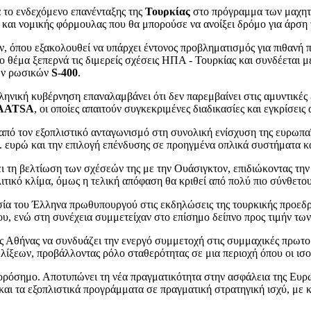
α το ενδεχόμενο επανένταξης της
Τουρκίας
στο πρόγραμμα των μαχη
ς και νομικής φόρμουλας που θα μπορούσε να ανοίξει δρόμο για άρση
ν, όπου εξακολουθεί να υπάρχει έντονος προβληματισμός για πιθαν
ο θέμα ξεπερνά τις διμερείς σχέσεις ΗΠΑ - Τουρκίας και συνδέεται 
των ρωσικών
S-400
.
λληνική κυβέρνηση επαναλαμβάνει ότι δεν παρεμβαίνει στις αμυντικέ
AATSA
, οι οποίες απαιτούν συγκεκριμένες διαδικασίες και εγκρίσει
από τον εξοπλιστικό ανταγωνισμό στη συνολική ενίσχυση της ευρωπαϊ
ευρώ και την επιλογή επένδυσης σε προηγμένα οπλικά συστήματα και
ήσει τη βελτίωση των σχέσεών της με την Ουάσιγκτον, επιδιώκοντας τ
ιτικό κλίμα, όμως η τελική απόφαση θα κριθεί από πολύ πιο σύνθετου
υσία του Έλληνα πρωθυπουργού στις εκδηλώσεις της τουρκικής προεδρ
υ, ενώ στη συνέχεια συμμετείχαν στο επίσημο δείπνο προς τιμήν των
 Αθήνας να συνδυάζει την ενεργό συμμετοχή στις συμμαχικές πρωτοβο
ξελίξεων, προβάλλοντας ρόλο σταθερότητας σε μια περιοχή όπου οι ι
όσημο. Αποτυπώνει τη νέα πραγματικότητα στην ασφάλεια της Ευρώπ
ες και τα εξοπλιστικά προγράμματα σε πραγματική στρατηγική ισχύ, μ