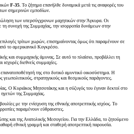
τικών
F-35
. Το ζήτημα επανήλθε δυναμικά μετά τις αναφορές του
 των σημερινών εμποδίων.
ή πώληση των υπερσύγχρονων μαχητικών στην Άγκυρα. Οι
με τη συνοχή της Συμμαχίας, την ισορροπία δυνάμεων στην
ς επιλογές τρίτων χωρών, επισημαίνοντας όμως ότι παραμένουν σε
ς από το αμερικανικό Κογκρέσο.
κής και συμμαχικής άμυνας. Σε αυτό το πλαίσιο, προβάλλει τη
 ισχυρές διεθνείς συμμαχίες.
ην επανατοποθέτησή της στο δυτικό αμυντικό οικοσύστημα. Η
ς γεωπολιτικούς, στρατηγικούς και θεσμικούς παράγοντες.
ίας. Ο Κυριάκος Μητσοτάκης και η σύζυγός του έγιναν δεκτοί στο
 ηγετών της Συμμαχίας.
υλίες με την ενίσχυση της εθνικής αποτρεπτικής ισχύος. Το
σορροπίες παραμένουν εύθραυστες.
ης και της Ανατολικής Μεσογείου. Για την Ελλάδα, το ζητούμενο
ε καθαρή εθνική γραμμή και σταθερή αποτρεπτική παρουσία.