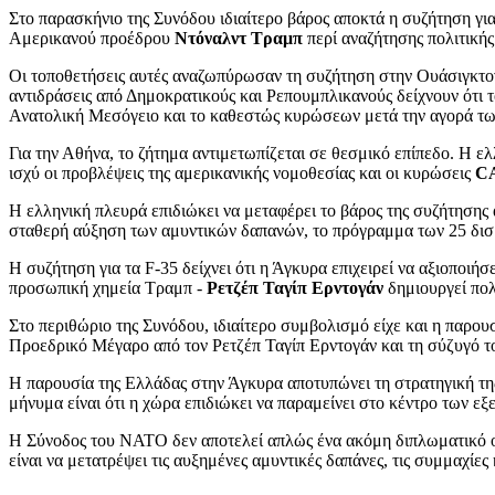
Στο παρασκήνιο της Συνόδου ιδιαίτερο βάρος αποκτά η συζήτηση γι
Αμερικανού προέδρου
Ντόναλντ Τραμπ
περί αναζήτησης πολιτική
Οι τοποθετήσεις αυτές αναζωπύρωσαν τη συζήτηση στην Ουάσιγκτο
αντιδράσεις από Δημοκρατικούς και Ρεπουμπλικανούς δείχνουν ότι τ
Ανατολική Μεσόγειο και το καθεστώς κυρώσεων μετά την αγορά 
Για την Αθήνα, το ζήτημα αντιμετωπίζεται σε θεσμικό επίπεδο. Η ε
ισχύ οι προβλέψεις της αμερικανικής νομοθεσίας και οι κυρώσεις
C
Η ελληνική πλευρά επιδιώκει να μεταφέρει το βάρος της συζήτησης 
σταθερή αύξηση των αμυντικών δαπανών, το πρόγραμμα των 25 δισ. 
Η συζήτηση για τα F-35 δείχνει ότι η Άγκυρα επιχειρεί να αξιοποι
προσωπική χημεία Τραμπ -
Ρετζέπ Ταγίπ Ερντογάν
δημιουργεί πολ
Στο περιθώριο της Συνόδου, ιδιαίτερο συμβολισμό είχε και η παρο
Προεδρικό Μέγαρο από τον Ρετζέπ Ταγίπ Ερντογάν και τη σύζυγό το
Η παρουσία της Ελλάδας στην Άγκυρα αποτυπώνει τη στρατηγική της
μήνυμα είναι ότι η χώρα επιδιώκει να παραμείνει στο κέντρο των ε
Η Σύνοδος του ΝΑΤΟ δεν αποτελεί απλώς ένα ακόμη διπλωματικό ορ
είναι να μετατρέψει τις αυξημένες αμυντικές δαπάνες, τις συμμαχί