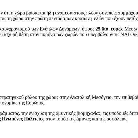
ν ότι η χώρα βρίσκεται ήδη ανάμεσα στους πλέον συνεπείς συμμάχους
ντας τη χώρα στην πρώτη πεντάδα των κρατών-μελών που έχουν πετύχε
 εκσυγχρονισμού των Ενόπλων Δυνάμεων, ύψους
25 δισ. ευρώ
. Μέσω 
ήσει ισχυρή θέση στον πυρήνα των χωρών που υπερβαίνουν τις ΝΑΤΟϊκ
 στρατηγικού ρόλου της χώρας στην Ανατολική Μεσόγειο, την επιβεβ
υτονομίας της Ευρώπης.
μματος, την ενίσχυση της αμυντικής βιομηχανίας, τις υποδομές διττ
ς
Ηνωμένες Πολιτείες
στον τομέα της άμυνας και της ασφάλειας.