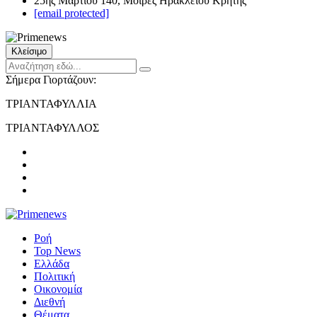
25ης Μαρτίου 140, Μοίρες Ηρακλείου Κρήτης
[email protected]
Κλείσιμο
Σήμερα Γιορτάζουν:
ΤΡΙΑΝΤΑΦΥΛΛΙΑ
ΤΡΙΑΝΤΑΦΥΛΛΟΣ
Ροή
Top News
Ελλάδα
Πολιτική
Οικονομία
Διεθνή
Θέματα