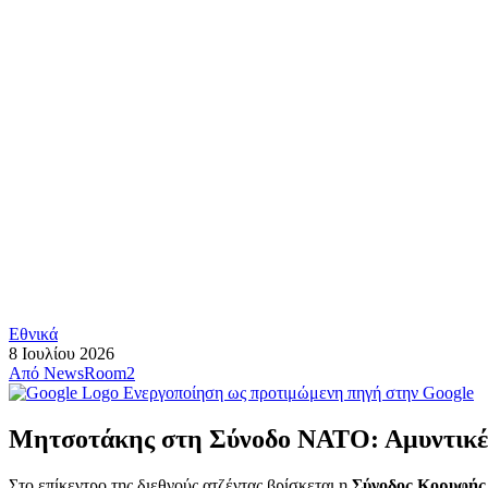
Εθνικά
8 Ιουλίου 2026
Από
NewsRoom2
Ενεργοποίηση ως προτιμώμενη πηγή στην Google
Μητσοτάκης στη Σύνοδο ΝΑΤΟ: Αμυντικές 
Στο επίκεντρο της διεθνούς ατζέντας βρίσκεται η
Σύνοδος Κορυφής