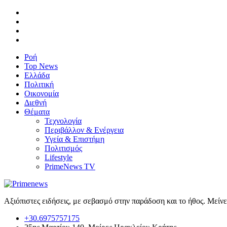
Ροή
Top News
Ελλάδα
Πολιτική
Οικονομία
Διεθνή
Θέματα
Τεχνολογία
Περιβάλλον & Ενέργεια
Υγεία & Επιστήμη
Πολιτισμός
Lifestyle
PrimeNews TV
Αξιόπιστες ειδήσεις, με σεβασμό στην παράδοση και το ήθος. Μείν
+30.6975757175