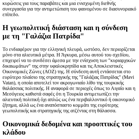
κυρώσεις για τους παραβάτες και μια ενισχυμένη διεθνής
συνεργασία για την αντιμετώπιση του φαινομένου σε διασυνοριακό
επίπεδο.
Η γεωπολιτική διάσταση και η σύνδεση
με τη "Γαλάζια Πατρίδα"
Το ενδιαφέρον για την ελληνική πλευρά, ωστόσο, δεν περιορίζεται
μόνο στα αλιευτικά μέτρα. Η Άγκυρα, μέσω αυτού του σχεδίου,
επιχειρεί να το συνδέσει άμεσα με την ενίσχυση των "κυριαρχικών
δικαιωμάτων" της στην υφαλοκρηπίδα και τις Αποκλειστικές
Οικονομικές Ζώνες (ΑΟΖ) της. Η σύνδεση αυτή εντάσσεται στο
ευρύτερο πλαίσιο της στρατηγικής της "Γαλάζιας Πατρίδας" (Mavi
Vatan), η οποία αποτελεί τον ακρογωνιαίο λίθο της τουρκικής
θαλάσσιας πολιτικής. Η αναφορά σε περιοχές όπως το Αιγαίο και η
Μεσόγειος καθιστά σαφές ότι η Τουρκία αντιμετωπίζει την
αλιευτική πολιτική όχι απλώς ως ένα περιβαλλοντικό ή οικονομικό
ζήτημα, αλλά ως ένα αναπόσπαστο κομμάτι της ευρύτερης
γεωπολιτικής και στρατηγικής της ατζέντας στη θάλασσα.
Οικονομικά δεδομένα και προοπτικές του
κλάδου