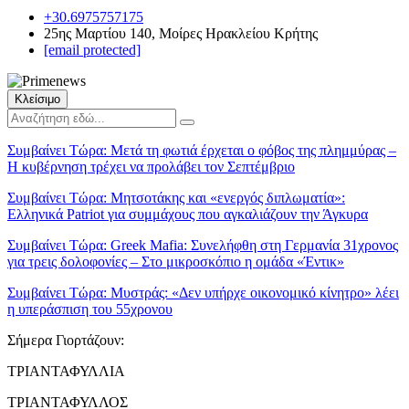
+30.6975757175
25ης Μαρτίου 140, Μοίρες Ηρακλείου Κρήτης
[email protected]
Κλείσιμο
Συμβαίνει Τώρα:
Μετά τη φωτιά έρχεται ο φόβος της πλημμύρας –
Η κυβέρνηση τρέχει να προλάβει τον Σεπτέμβριο
Συμβαίνει Τώρα:
Μητσοτάκης και «ενεργός διπλωματία»:
Ελληνικά Patriot για συμμάχους που αγκαλιάζουν την Άγκυρα
Συμβαίνει Τώρα:
Greek Mafia: Συνελήφθη στη Γερμανία 31χρονος
για τρεις δολοφονίες – Στο μικροσκόπιο η ομάδα «Έντικ»
Συμβαίνει Τώρα:
Μυστράς: «Δεν υπήρχε οικονομικό κίνητρο» λέει
η υπεράσπιση του 55χρονου
Σήμερα Γιορτάζουν:
ΤΡΙΑΝΤΑΦΥΛΛΙΑ
ΤΡΙΑΝΤΑΦΥΛΛΟΣ