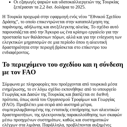
Οι εξαγωγές ψαριών και υδατοκαλλιεργειών της Τουρκίας
ξεπέρασαν τα 2,2 δισ. δολάρια το 2025.
Η Τουρκία προχωρά στην εφαρμογή ενός νέου "Εθνικού Σχεδίου
Δράσης", το οποίο επικεντρώνεται στην καταπολέμηση της
παράνομης, αδήλωτης και ανεξέλεγκτης αλιείας. Το σχέδιο αυτό
παρουσιάζεται από την Άγκυρα ως ένα κρίσιμο εργαλείο για την
προστασία των θαλάσσιων πόρων, αλλά και για την ενίσχυση των
ελεγκτικών μηχανισμών σε μια περίοδο όπου η αλιευτική
δραστηριότητα στην περιοχή βρίσκεται στο επίκεντρο του
ενδιαφέροντος.
Το περιεχόμενο του σχεδίου και η σύνδεση
με τον FAO
Σύμφωνα με πληροφορίες που προέρχονται από τουρκικά μέσα
ενημέρωσης, το εν λόγω σχέδιο εκπονήθηκε από το υπουργείο
Γεωργίας και Δασών της Τουρκίας και βασίζεται σε διεθνή
πρότυπα, όπως αυτά του Οργανισμού Τροφίμων και Γεωργίας
(FAO). Προβλέπει μια σειρά από αυστηρά μέτρα,
συμπεριλαμβανομένης της εντατικής επιτήρησης των αλιευτικών
δραστηριοτήτων, της ηλεκτρονικής παρακολούθησης των σκαφών
μέσω προηγμένων συστημάτων, καθώς και συστηματικών
ελέγχων στα λιμάνια. Παράλληλα, προβλέπονται αυξημένες