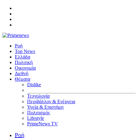
Ροή
Top News
Ελλάδα
Πολιτική
Οικονομία
Διεθνή
Θέματα
Dislike
Τεχνολογία
Περιβάλλον & Ενέργεια
Υγεία & Επιστήμη
Πολιτισμός
Lifestyle
PrimeNews TV
Ροή