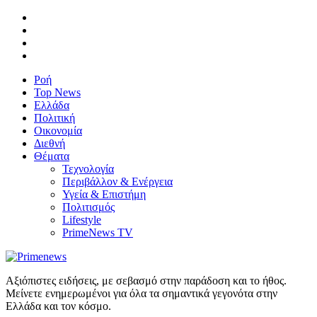
Ροή
Top News
Ελλάδα
Πολιτική
Οικονομία
Διεθνή
Θέματα
Τεχνολογία
Περιβάλλον & Ενέργεια
Υγεία & Επιστήμη
Πολιτισμός
Lifestyle
PrimeNews TV
Αξιόπιστες ειδήσεις, με σεβασμό στην παράδοση και το ήθος.
Μείνετε ενημερωμένοι για όλα τα σημαντικά γεγονότα στην
Ελλάδα και τον κόσμο.