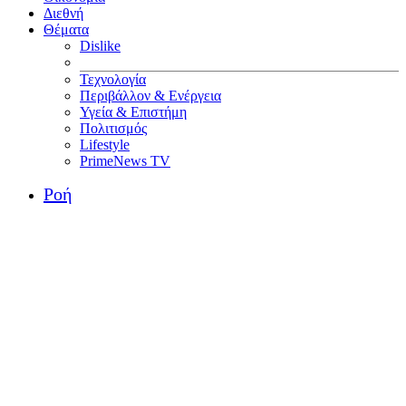
Διεθνή
Θέματα
Dislike
Τεχνολογία
Περιβάλλον & Ενέργεια
Υγεία & Επιστήμη
Πολιτισμός
Lifestyle
PrimeNews TV
Ροή