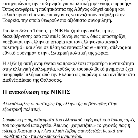
κατηγορώντας την κυβέρνηση για «πολιτική μηδενικής επιρροής».
Όπως αναφέρει, η παθητικότητα της Αθήνας οδηγεί ακόμη και
φιλικά προσκείμενους παράγοντες να αναζητούν στήριξη στην
Τουρκία, την οποία θεωρούν πιο αξιόπιστο συνομιλητή.
Στο ίδιο δελτίο Τύπου, η «ΝΙΚΗ» ζητά την ανάληψη της
διακυβέρνησης από πολιτικές δυνάμεις που, όπως υποστηρίζει,
«σέβονται την ελληνική ιστορία και τον ελληνοχριστιανικό
πολιτισμό» και είναι σε θέση να επαναφέρουν «πίστη, σθένος και
εθνικό φρόνημα» στην εξωτερική πολιτική της χώρας.
Η εξέλιξη αυτή αναμένεται να προκαλέσει περαιτέρω κινητικότητα
στην ελληνική διπλωματία, καθώς το τουρκολιβυκό μνημόνιο έχει
απορριφθεί πλήρως από την Ελλάδα ως παράνομο και αντίθετο στο
Διεθνές Δίκαιο της Θάλασσας.
Η ανακοίνωση της ΝΙΚΗΣ
Αλλεπάλληλες οι αποτυχίες της ελληνικής κυβέρνησης στην
εξωτερική πολιτική.
Σύμφωνα με δημοσιεύματα του ελληνικού κυβερνητικού τύπου, πηγές
του τουρκικού υπουργείου Άμυνας «χαιρετίζουν» το γεγονός πως η
πλευρά Χαφτάρ στην Ανατολική Λιβύη επανεξετάζει θετικά την
υιοθέτηση του τουρκολυβικού μνημονίου.