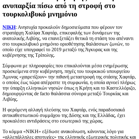
ανυπαρξία πίσω από τη στροφή στο
τουρκολιβυκό μνημόνιο
ΝΙΚΗ
: Ανησυχία προκαλούν δημοσιεύματα που φέρουν τον
στρατάρχη Χαλίφα Χαφτάρ, επικεφαλής των δυνάμεων της
ανατολικής Λιβύης, να επανεξετάζει θετικά τη στάση του απέναντι
στο τουρκολιβυκό μνημόνιο οριοθέτησης θαλάσσιων ζωνών, το
οποίο είχε υπογραφεί το 2019 μεταξύ της Άγκυρας και της
κυβέρνησης της Τρίπολης.
Σύμφωνα με πληροφορίες που επικαλούνται μέσα ενημέρωσης
προσκείμενα στην κυβέρνηση, πηγές του τουρκικού υπουργείου
Άμυνας «χαιρετίζουν» την πιθανή μεταστροφή της στάσης Χαφτάρ,
ο οποίος έως τώρα απέρριπτε τη συμφωνία, η οποία αγνοεί πλήρως
την ύπαρξη ελληνικών νησιών όπως η Κρήτη και το Καστελλόριζο,
δημιουργώντας de facto θαλάσσια σύνορα μεταξύ Τουρκίας και
Λιβύης.
Η φερόμενη αλλαγή πλεύσης του Χαφτάρ, ενός παραδοσιακά
αντικαθεστωτικού συμμάχου της Δύσης και της Ελλάδας, έχει
προκαλέσει αντιδράσεις στο εσωτερικό της χώρας.
Το κόμμα «ΝΙΚΗ» εξέδωσε ανακοίνωση, κάνοντας λόγο για
«αλλεπάλληλες αποτυχίες» της ελληνικής εξωτερικής πολιτικής και