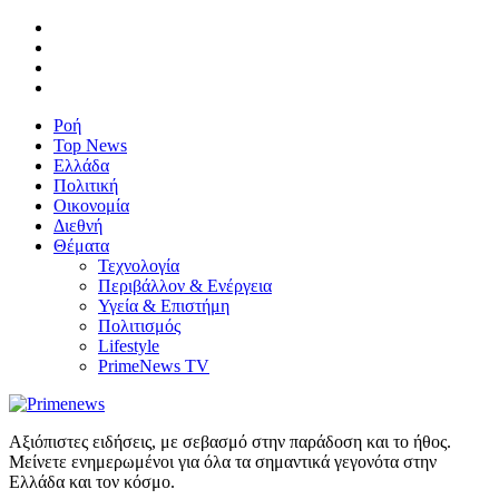
Ροή
Top News
Ελλάδα
Πολιτική
Οικονομία
Διεθνή
Θέματα
Τεχνολογία
Περιβάλλον & Ενέργεια
Υγεία & Επιστήμη
Πολιτισμός
Lifestyle
PrimeNews TV
Αξιόπιστες ειδήσεις, με σεβασμό στην παράδοση και το ήθος.
Μείνετε ενημερωμένοι για όλα τα σημαντικά γεγονότα στην
Ελλάδα και τον κόσμο.