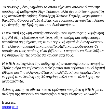
Το συγκεκριμένο μνημόνιο το οποίο είχε γίνει αποδεκτό από την
προσωρινή κυβέρνηση στην Τρίπολη, αλλά όχι από τον κυβερνήτη
της ανατολικής Λιβύης Στρατάρχη Χαλίφα Χαφτάρ, «εφευρίσκει»
θαλάσσια σύνορα μεταξύ Λιβύης και Τουρκίας, αγνοώντας πλήρως
την ύπαρξη της Κρήτης και των Δωδεκανήσων!
Η πολιτική της «μηδενικής επιρροής» που εφαρμόζει η κυβέρνηση
της ΝΔ στην εξωτερική πολιτική, οδηγεί ακόμη και «σίγουρους»
υποτίθεται συμμάχους μας στην τουρκική αγκαλιά. Διαγιγνώσκουν
την ελληνική ανυπαρξία και παθητικότητα και προσφεύγουν σε
αυτούς για τους οποίους είναι βέβαιοι οτι μπορούν να διαφυλάξουν
τις συμφωνίες, τις οποίες θα κάνουν μαζί τους.
Η ΝΙΚΗ καταγγέλλει την κυβερνητική ανικανότητα και ανυπαρξία.
Ήρθε η ώρα να κυβερνήσουν άνθρωποι που σέβονται την ελληνική
ιστορία και την ελληνοχριστιανική πολιτισμική και θρησκευτική
επιρροή στην λεκάνη της Μεσογείου, αλλά και σε ολόκληρη την
ανθρωπότητα.
Λείπει η πίστη, το σθένος και το φρόνημα που μόνο η ΝΙΚΗ με τα
στελέχη της μπορούν να επαναφέρουν στην ελληνική κοινωνία.
Ετικέτες:
πρόσφατα