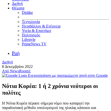
Διεθνή
Θέματα
Dislike
Τεχνολογία
Περιβάλλον & Ενέργεια
Υγεία & Επιστήμη
Πολιτισμός
Lifestyle
PrimeNews TV
Ροή
Διεθνή
8 Δεκεμβρίου 2022
Από
NewsRoom1
Ενεργοποίηση ως προτιμώμενη πηγή στην Google
Νότια Κορέα: 1 ή 2 χρόνια νεότεροι οι
πολίτες
Η Νότια Κορέα πέρασε σήμερα νόμο που καταργεί την
παραδοσιακή μέθοδο υπολογισμού της ηλικίας κάποιου και