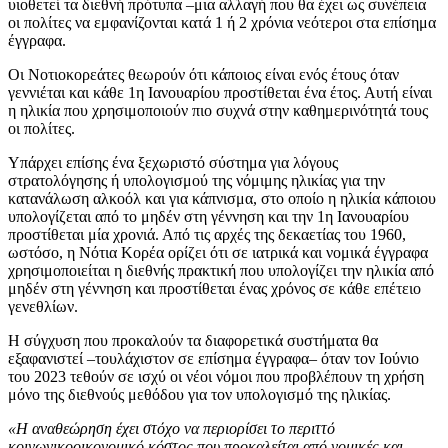
υιοθετεί τα διεθνή πρότυπα –μια αλλαγή που θα έχει ως συνέπεια
οι πολίτες να εμφανίζονται κατά 1 ή 2 χρόνια νεότεροι στα επίσημα
έγγραφα.
Οι Νοτιοκορεάτες θεωρούν ότι κάποιος είναι ενός έτους όταν
γεννιέται και κάθε 1η Ιανουαρίου προστίθεται ένα έτος. Αυτή είναι
η ηλικία που χρησιμοποιούν πιο συχνά στην καθημερινότητά τους
οι πολίτες.
Υπάρχει επίσης ένα ξεχωριστό σύστημα για λόγους
στρατολόγησης ή υπολογισμού της νόμιμης ηλικίας για την
κατανάλωση αλκοόλ και για κάπνισμα, στο οποίο η ηλικία κάποιου
υπολογίζεται από το μηδέν στη γέννηση και την 1η Ιανουαρίου
προστίθεται μία χρονιά. Από τις αρχές της δεκαετίας του 1960,
ωστόσο, η Νότια Κορέα ορίζει ότι σε ιατρικά και νομικά έγγραφα
χρησιμοποιείται η διεθνής πρακτική που υπολογίζει την ηλικία από
μηδέν στη γέννηση και προστίθεται ένας χρόνος σε κάθε επέτειο
γενεθλίων.
Η σύγχυση που προκαλούν τα διαφορετικά συστήματα θα
εξαφανιστεί –τουλάχιστον σε επίσημα έγγραφα– όταν τον Ιούνιο
του 2023 τεθούν σε ισχύ οι νέοι νόμοι που προβλέπουν τη χρήση
μόνο της διεθνούς μεθόδου για τον υπολογισμό της ηλικίας.
«Η αναθεώρηση έχει στόχο να περιορίσει το περιττό
κοινωνικοοικονομικό κόστος που προκαλείται από νομικές και