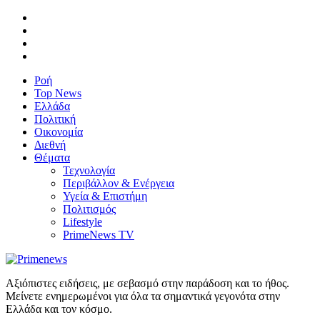
Ροή
Top News
Ελλάδα
Πολιτική
Οικονομία
Διεθνή
Θέματα
Τεχνολογία
Περιβάλλον & Ενέργεια
Υγεία & Επιστήμη
Πολιτισμός
Lifestyle
PrimeNews TV
Αξιόπιστες ειδήσεις, με σεβασμό στην παράδοση και το ήθος.
Μείνετε ενημερωμένοι για όλα τα σημαντικά γεγονότα στην
Ελλάδα και τον κόσμο.