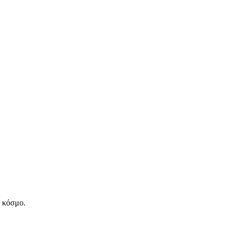
ν κόσμο.