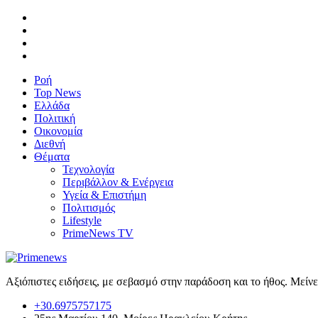
Ροή
Top News
Ελλάδα
Πολιτική
Οικονομία
Διεθνή
Θέματα
Τεχνολογία
Περιβάλλον & Ενέργεια
Υγεία & Επιστήμη
Πολιτισμός
Lifestyle
PrimeNews TV
Αξιόπιστες ειδήσεις, με σεβασμό στην παράδοση και το ήθος. Μείν
+30.6975757175