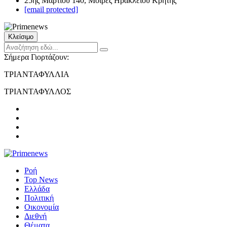
25ης Μαρτίου 140, Μοίρες Ηρακλείου Κρήτης
[email protected]
Κλείσιμο
Σήμερα Γιορτάζουν:
ΤΡΙΑΝΤΑΦΥΛΛΙΑ
ΤΡΙΑΝΤΑΦΥΛΛΟΣ
Ροή
Top News
Ελλάδα
Πολιτική
Οικονομία
Διεθνή
Θέματα