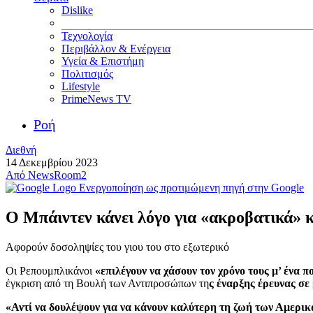
Dislike
Τεχνολογία
Περιβάλλον & Ενέργεια
Υγεία & Επιστήμη
Πολιτισμός
Lifestyle
PrimeNews TV
Ροή
Διεθνή
14 Δεκεμβρίου 2023
Από
NewsRoom2
Ενεργοποίηση ως προτιμώμενη πηγή στην Google
Ο Μπάιντεν κάνει λόγο για «ακροβατικά» 
Αφορούν δοσοληψίες του γιου του στο εξωτερικό
Οι Ρεπουμπλικάνοι
«επιλέγουν να χάσουν τον χρόνο τους μ’ ένα 
έγκριση από τη Βουλή των Αντιπροσώπων τη
ς έναρξης έρευνας σε
«Αντί να δουλέψουν για να κάνουν καλύτερη τη ζωή των Αμερικ