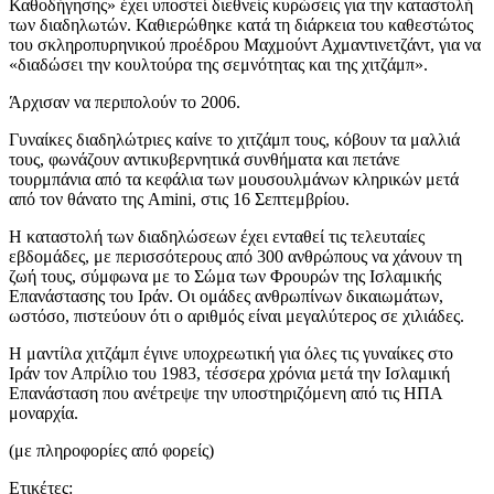
Καθοδήγησης» έχει υποστεί διεθνείς κυρώσεις για την καταστολή
των διαδηλωτών. Καθιερώθηκε κατά τη διάρκεια του καθεστώτος
του σκληροπυρηνικού προέδρου Μαχμούντ Αχμαντινετζάντ, για να
«διαδώσει την κουλτούρα της σεμνότητας και της χιτζάμπ».
Άρχισαν να περιπολούν το 2006.
Γυναίκες διαδηλώτριες καίνε το χιτζάμπ τους, κόβουν τα μαλλιά
τους, φωνάζουν αντικυβερνητικά συνθήματα και πετάνε
τουρμπάνια από τα κεφάλια των μουσουλμάνων κληρικών μετά
από τον θάνατο της Amini, στις 16 Σεπτεμβρίου.
Η καταστολή των διαδηλώσεων έχει ενταθεί τις τελευταίες
εβδομάδες, με περισσότερους από 300 ανθρώπους να χάνουν τη
ζωή τους, σύμφωνα με το Σώμα των Φρουρών της Ισλαμικής
Επανάστασης του Ιράν. Οι ομάδες ανθρωπίνων δικαιωμάτων,
ωστόσο, πιστεύουν ότι ο αριθμός είναι μεγαλύτερος σε χιλιάδες.
Η μαντίλα χιτζάμπ έγινε υποχρεωτική για όλες τις γυναίκες στο
Ιράν τον Απρίλιο του 1983, τέσσερα χρόνια μετά την Ισλαμική
Επανάσταση που ανέτρεψε την υποστηριζόμενη από τις ΗΠΑ
μοναρχία.
(με πληροφορίες από φορείς)
Ετικέτες: