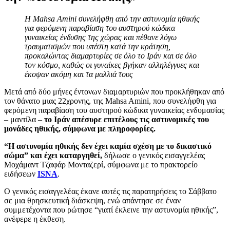
Η Mahsa Amini συνελήφθη από την αστυνομία ηθικής
για φερόμενη παραβίαση του αυστηρού κώδικα
γυναικείας ένδυσης της χώρας και πέθανε λόγω
τραυματισμών που υπέστη κατά την κράτηση,
προκαλώντας διαμαρτυρίες σε όλο το Ιράν και σε όλο
τον κόσμο, καθώς οι γυναίκες βγήκαν αλληλέγγυες και
έκοψαν ακόμη και τα μαλλιά τους
Μετά από δύο μήνες έντονων διαμαρτυριών που προκλήθηκαν από
τον θάνατο μιας 22χρονης, της Mahsa Amini, που συνελήφθη για
φερόμενη παραβίαση του αυστηρού κώδικα γυναικείας ενδυμασίας
– μαντίλα –
το Ιράν απέσυρε επιτέλους τις αστυνομικές του
μονάδες ηθικής, σύμφωνα με πληροφορίες.
“Η αστυνομία ηθικής δεν έχει καμία σχέση με το δικαστικό
σώμα” και έχει καταργηθεί,
δήλωσε ο γενικός εισαγγελέας
Μοχάμαντ Τζαφάρ Μονταζερί, σύμφωνα με το πρακτορείο
ειδήσεων
ISNA
.
Ο γενικός εισαγγελέας έκανε αυτές τις παρατηρήσεις το Σάββατο
σε μια θρησκευτική διάσκεψη, ενώ απάντησε σε έναν
συμμετέχοντα που ρώτησε “γιατί έκλεινε την αστυνομία ηθικής”,
ανέφερε η έκθεση.