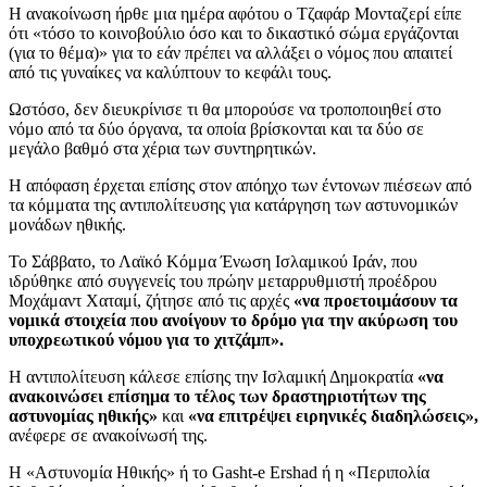
Η ανακοίνωση ήρθε μια ημέρα αφότου ο Τζαφάρ Μονταζερί είπε
ότι «τόσο το κοινοβούλιο όσο και το δικαστικό σώμα εργάζονται
(για το θέμα)» για το εάν πρέπει να αλλάξει ο νόμος που απαιτεί
από τις γυναίκες να καλύπτουν το κεφάλι τους.
Ωστόσο, δεν διευκρίνισε τι θα μπορούσε να τροποποιηθεί στο
νόμο από τα δύο όργανα, τα οποία βρίσκονται και τα δύο σε
μεγάλο βαθμό στα χέρια των συντηρητικών.
Η απόφαση έρχεται επίσης στον απόηχο των έντονων πιέσεων από
τα κόμματα της αντιπολίτευσης για κατάργηση των αστυνομικών
μονάδων ηθικής.
Το Σάββατο, το Λαϊκό Κόμμα Ένωση Ισλαμικού Ιράν, που
ιδρύθηκε από συγγενείς του πρώην μεταρρυθμιστή προέδρου
Μοχάμαντ Χαταμί, ζήτησε από τις αρχές
«να προετοιμάσουν τα
νομικά στοιχεία που ανοίγουν το δρόμο για την ακύρωση του
υποχρεωτικού νόμου για το χιτζάμπ».
Η αντιπολίτευση κάλεσε επίσης την Ισλαμική Δημοκρατία
«να
ανακοινώσει επίσημα το τέλος των δραστηριοτήτων της
αστυνομίας ηθικής»
και
«να επιτρέψει ειρηνικές διαδηλώσεις»,
ανέφερε σε ανακοίνωσή της.
Η «Αστυνομία Ηθικής» ή το Gasht-e Ershad ή η «Περιπολία