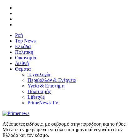
Ροή
Top News
Ελλάδα
Πολιτική
Οικονομία
Διεθνή
Θέματα
Τεχνολογία
Περιβάλλον & Ενέργεια
Υγεία & Επιστήμη
Πολιτισμός
Lifestyle
PrimeNews TV
Αξιόπιστες ειδήσεις, με σεβασμό στην παράδοση και το ήθος.
Μείνετε ενημερωμένοι για όλα τα σημαντικά γεγονότα στην
Ελλάδα και τον κόσμο.