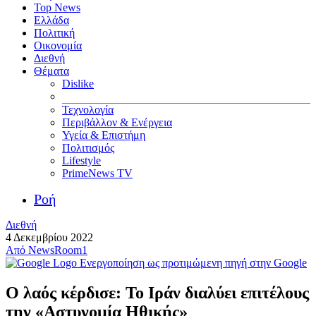
Top News
Ελλάδα
Πολιτική
Οικονομία
Διεθνή
Θέματα
Dislike
Τεχνολογία
Περιβάλλον & Ενέργεια
Υγεία & Επιστήμη
Πολιτισμός
Lifestyle
PrimeNews TV
Ροή
Διεθνή
4 Δεκεμβρίου 2022
Από
NewsRoom1
Ενεργοποίηση ως προτιμώμενη πηγή στην Google
Ο λαός κέρδισε: Το Ιράν διαλύει επιτέλους
την «Αστυνομία Ηθικής»