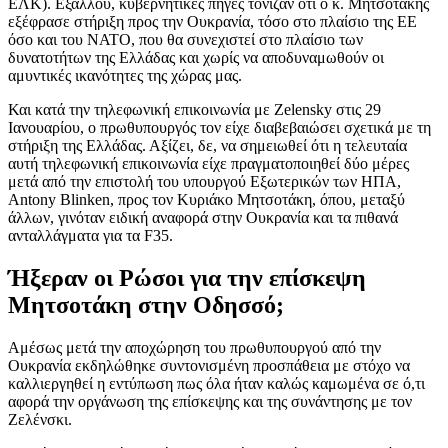
ΕΛΚ). Εξάλλου, κυβερνητικές πηγές τόνιζαν ότι ο κ. Μητσοτάκης
εξέφρασε στήριξη προς την Ουκρανία, τόσο στο πλαίσιο της ΕΕ
όσο και του ΝΑΤΟ, που θα συνεχιστεί στο πλαίσιο των
δυνατοτήτων της Ελλάδας και χωρίς να αποδυναμωθούν οι
αμυντικές ικανότητες της χώρας μας.
Και κατά την τηλεφωνική επικοινωνία με Zelensky στις 29
Ιανουαρίου, ο πρωθυπουργός τον είχε διαβεβαιώσει σχετικά με τη
στήριξη της Ελλάδας. Αξίζει, δε, να σημειωθεί ότι η τελευταία
αυτή τηλεφωνική επικοινωνία είχε πραγματοποιηθεί δύο μέρες
μετά από την επιστολή του υπουργού Εξωτερικών των ΗΠΑ,
Antony Blinken, προς τον Κυριάκο Μητσοτάκη, όπου, μεταξύ
άλλων, γινόταν ειδική αναφορά στην Ουκρανία και τα πιθανά
ανταλλάγματα για τα F35.
Ήξεραν οι Ρώσοι για την επίσκεψη
Μητσοτάκη στην Οδησσό;
Αμέσως μετά την αποχώρηση του πρωθυπουργού από την
Ουκρανία εκδηλώθηκε συντονισμένη προσπάθεια με στόχο να
καλλιεργηθεί η εντύπωση πως όλα ήταν καλώς καμωμένα σε ό,τι
αφορά την οργάνωση της επίσκεψης και της συνάντησης με τον
Ζελένσκι.