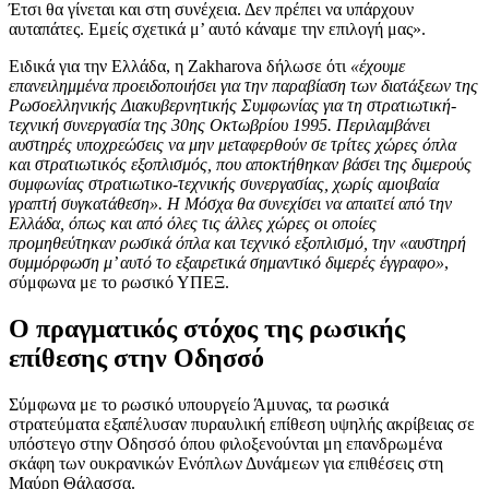
Έτσι θα γίνεται και στη συνέχεια. Δεν πρέπει να υπάρχουν
αυταπάτες. Εμείς σχετικά μ’ αυτό κάναμε την επιλογή μας».
Ειδικά για την Ελλάδα, η Zakharova δήλωσε ότι
«έχουμε
επανειλημμένα προειδοποιήσει για την παραβίαση των διατάξεων της
Ρωσοελληνικής Διακυβερνητικής Συμφωνίας για τη στρατιωτική-
τεχνική συνεργασία της 30ης Οκτωβρίου 1995. Περιλαμβάνει
αυστηρές υποχρεώσεις να μην μεταφερθούν σε τρίτες χώρες όπλα
και στρατιωτικός εξοπλισμός, που αποκτήθηκαν βάσει της διμερούς
συμφωνίας στρατιωτικο-τεχνικής συνεργασίας, χωρίς αμοιβαία
γραπτή συγκατάθεση». Η Μόσχα θα συνεχίσει να απαιτεί από την
Ελλάδα, όπως και από όλες τις άλλες χώρες οι οποίες
προμηθεύτηκαν ρωσικά όπλα και τεχνικό εξοπλισμό, την «αυστηρή
συμμόρφωση μ’ αυτό το εξαιρετικά σημαντικό διμερές έγγραφο»
,
σύμφωνα με το ρωσικό ΥΠΕΞ.
Ο πραγματικός στόχος της ρωσικής
επίθεσης στην Οδησσό
Σύμφωνα με το ρωσικό υπουργείο Άμυνας, τα ρωσικά
στρατεύματα εξαπέλυσαν πυραυλική επίθεση υψηλής ακρίβειας σε
υπόστεγο στην Οδησσό όπου φιλοξενούνται μη επανδρωμένα
σκάφη των ουκρανικών Ενόπλων Δυνάμεων για επιθέσεις στη
Μαύρη Θάλασσα.