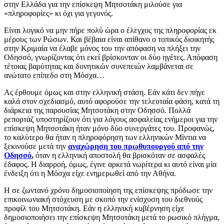
στην Ελλάδα για την επίσκεψη Μητσοτάκη μιλούσε για
«πληροφορίες» κι όχι για γεγονός.
Είναι λογικό να μην πήρε πολύ ώρα ο έλεγχος της πληροφορίας εκ
μέρους των Ρώσων. Και βέβαια είναι απίθανο ο τοπικός διοικητής
στην Κριμαία να έλαβε μόνος του την απόφαση να πλήξει την
Οδησσό, γνωρίζοντας ότι εκεί βρίσκονταν οι δύο ηγέτες. Απόφαση
τέτοιας βαρύτητας και δυνητικών συνεπειών λαμβάνεται σε
ανώτατο επίπεδο στη Μόσχα…
Ας έρθουμε όμως και στην ελληνική στάση. Εάν κάτι δεν πήγε
καλά στον σχεδιασμό, αυτό αφορούσε την τελευταία φάση, κατά τη
διάρκεια της παρουσίας Μητσοτάκη στην Οδησσό. Πολλά
ρεπορτάζ υποστηρίζουν ότι για λόγους ασφαλείας ενήμεροι για την
επίσκεψη Μητσοτάκη ήταν μόνο δύο συνεργάτες του. Προφανώς,
το καλύτερο θα ήταν η πληροφόρηση των ελληνικών Μίντια να
ξεκινούσε μετά την
αναχώρηση του πρωθυπουργού από την
Οδησσό
,
όταν η ελληνική αποστολή θα βρισκόταν σε ασφαλές
έδαφος. Η διαρροή, όμως, έγινε αρκετά νωρίτερα κι αυτό είναι μία
ένδειξη ότι η Μόσχα είχε ενημερωθεί από την Αθήνα.
Η σε ζωντανό χρόνο δημοσιοποίηση της επίσκεψης πρόδωσε την
επικοινωνιακή στόχευση με σκοπό την ενίσχυση του διεθνούς
προφίλ του Μητσοτάκη. Εάν η ελληνική κυβέρνηση είχε
δημοσιοποιήσει την επίσκεψη Μητσοτάκη μετά το ρωσικό πλήγμα,