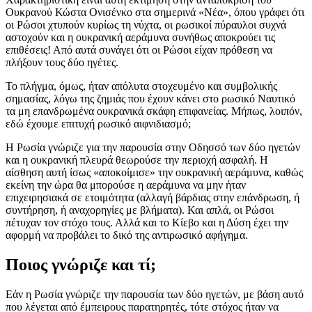
Ουκρανού Κώστα Ονισένκο στα σημερινά «Νέα», όπου γράφει ότι
οι Ρώσοι χτυπούν κυρίως τη νύχτα, οι ρωσικοί πύραυλοι συχνά
αστοχούν και η ουκρανική αεράμυνα συνήθως αποκρούει τις
επιθέσεις! Από αυτά συνάγει ότι οι Ρώσοι είχαν πρόθεση να
πλήξουν τους δύο ηγέτες.
Το πλήγμα, όμως, ήταν απόλυτα στοχευμένο και συμβολικής
σημασίας, λόγω της ζημιάς που έχουν κάνει στο ρωσικό Ναυτικό
τα μη επανδρωμένα ουκρανικά σκάφη επιφανείας. Μήπως, λοιπόν,
εδώ έχουμε επιτυχή ρωσικό αιφνιδιασμό;
Η Ρωσία γνώριζε για την παρουσία στην Οδησσό των δύο ηγετών
και η ουκρανική πλευρά θεωρούσε την περιοχή ασφαλή. Η
αίσθηση αυτή ίσως «αποκοίμισε» την ουκρανική αεράμυνα, καθώς
εκείνη την ώρα θα μπορούσε η αεράμυνα να μην ήταν
επιχειρησιακά σε ετοιμότητα (αλλαγή βάρδιας στην επάνδρωση, ή
συντήρηση, ή αναχορηγίες με βλήματα). Και απλά, οι Ρώσοι
πέτυχαν τον στόχο τους. Αλλά και το Κίεβο και η Δύση έχει την
αφορμή να προβάλει το δικό της αντιρωσικό αφήγημα.
Ποιος γνώριζε και τί;
Εάν η Ρωσία γνώριζε την παρουσία των δύο ηγετών, με βάση αυτό
που λέγεται από έμπειρους παρατηρητές, τότε στόχος ήταν να