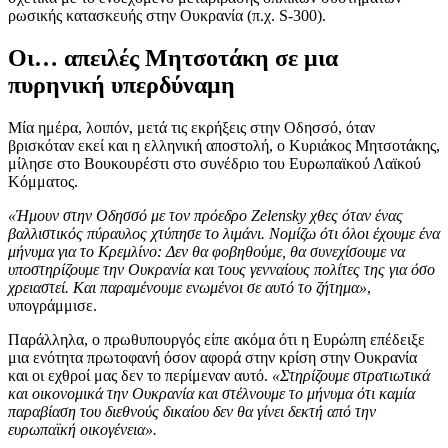
ρωσικής κατασκευής στην Ουκρανία (π.χ. S-300).
Οι… απειλές Μητσοτάκη σε μια
πυρηνική υπερδύναμη
Μία ημέρα, λοιπόν, μετά τις εκρήξεις στην Οδησσό, όταν
βρισκόταν εκεί και η ελληνική αποστολή, ο Κυριάκος Μητσοτάκης,
μίλησε στο Βουκουρέστι στο συνέδριο του Ευρωπαϊκού Λαϊκού
Κόμματος.
«Ήμουν στην Οδησσό με τον πρόεδρο Zelensky χθες όταν ένας
βαλλιστικός πύραυλος χτύπησε το λιμάνι. Νομίζω ότι όλοι έχουμε ένα
μήνυμα για το Κρεμλίνο: Δεν θα φοβηθούμε, θα συνεχίσουμε να
υποστηρίζουμε την Ουκρανία και τους γενναίους πολίτες της για όσο
χρειαστεί. Και παραμένουμε ενωμένοι σε αυτό το ζήτημα»
,
υπογράμμισε.
Παράλληλα, ο πρωθυπουργός είπε ακόμα ότι η Ευρώπη επέδειξε
μια ενότητα πρωτοφανή όσον αφορά στην κρίση στην Ουκρανία
και οι εχθροί μας δεν το περίμεναν αυτό.
«Στηρίζουμε στρατιωτικά
και οικονομικά την Ουκρανία και στέλνουμε το μήνυμα ότι καμία
παραβίαση του διεθνούς δικαίου δεν θα γίνει δεκτή από την
ευρωπαϊκή οικογένεια».