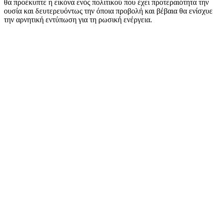
θα προέκυπτε η εικόνα ενός πολιτικού που έχει προτεραιότητα την
ουσία και δευτερευόντως την όποια προβολή και βέβαια θα ενίσχυε
την αρνητική εντύπωση για τη ρωσική ενέργεια.