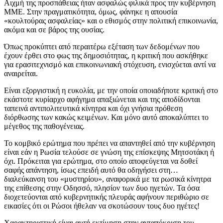
Αιχμή της προσπάθειας ήταν ασφαλώς φιλικά προς την κυβέρνηση
ΜΜΕ. Στην πραγματικότητα, όμως, φάνηκε η απουσία
«κουλτούρας ασφαλείας» και ο εθισμός στην πολιτική επικοινωνία,
ακόμα και σε βάρος της ουσίας.
Όπως προκύπτει από περαιτέρω εξέταση των δεδομένων που
έχουν έρθει στο φως της δημοσιότητας, η κριτική που ασκήθηκε
για ερασιτεχνισμό και επικοινωνιακή στόχευση, ενισχύεται αντί να
αναιρείται.
Είναι εξοργιστική η ευκολία, με την οποία οποιαδήποτε κριτική στο
εκάστοτε κυρίαρχο αφήγημα απαξιώνεται και της αποδίδονται
ταπεινά αντιπολιτευτικά κίνητρα και όχι γνήσια πρόθεση
διόρθωσης των κακώς κειμένων. Και μόνο αυτό αποκαλύπτει το
μέγεθος της παθογένειας.
Το κομβικό ερώτημα που πρέπει να απαντηθεί από την κυβέρνηση
είναι εάν η Ρωσία τελούσε σε γνώση της επίσκεψης Μητσοτάκη ή
όχι. Πρόκειται για ερώτημα, στο οποίο αποφεύγεται να δοθεί
σαφής απάντηση, ίσως επειδή αυτό θα οδηγήσει στη…
διαλεύκανση του «μυστηρίου», αναφορικά με τα ρωσικά κίνητρα
της επίθεσης στην Οδησσό, πλησίον των δυο ηγετών. Τα όσα
διοχετεύονται από κυβερνητικής πλευράς αφήνουν περιθώριο σε
εικασίες ότι οι Ρώσοι ήθελαν να σκοτώσουν τους δυο ηγέτες!
Χαρακτηριστική είναι αυτή εκτίμηση στην ανταπόκριση του