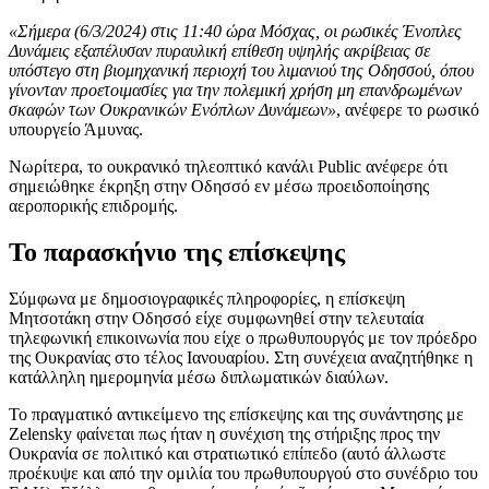
«Σήμερα (6/3/2024) στις 11:40 ώρα Μόσχας, οι ρωσικές Ένοπλες
Δυνάμεις εξαπέλυσαν πυραυλική επίθεση υψηλής ακρίβειας σε
υπόστεγο στη βιομηχανική περιοχή του λιμανιού της Οδησσού, όπου
γίνονταν προετοιμασίες για την πολεμική χρήση μη επανδρωμένων
σκαφών των Ουκρανικών Ενόπλων Δυνάμεων»
, ανέφερε το ρωσικό
υπουργείο Άμυνας.
Νωρίτερα, το ουκρανικό τηλεοπτικό κανάλι Public ανέφερε ότι
σημειώθηκε έκρηξη στην Οδησσό εν μέσω προειδοποίησης
αεροπορικής επιδρομής.
Το παρασκήνιο της επίσκεψης
Σύμφωνα με δημοσιογραφικές πληροφορίες, η επίσκεψη
Μητσοτάκη στην Οδησσό είχε συμφωνηθεί στην τελευταία
τηλεφωνική επικοινωνία που είχε ο πρωθυπουργός με τον πρόεδρο
της Ουκρανίας στο τέλος Ιανουαρίου. Στη συνέχεια αναζητήθηκε η
κατάλληλη ημερομηνία μέσω διπλωματικών διαύλων.
Το πραγματικό αντικείμενο της επίσκεψης και της συνάντησης με
Zelensky φαίνεται πως ήταν η συνέχιση της στήριξης προς την
Ουκρανία σε πολιτικό και στρατιωτικό επίπεδο (αυτό άλλωστε
προέκυψε και από την ομιλία του πρωθυπουργού στο συνέδριο του