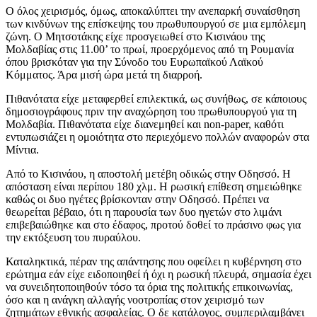
Ο όλος χειρισμός, όμως, αποκαλύπτει την ανεπαρκή συναίσθηση
των κινδύνων της επίσκεψης του πρωθυπουργού σε μια εμπόλεμη
ζώνη. Ο Μητσοτάκης είχε προσγειωθεί στο Κισινάου της
Μολδαβίας στις 11.00’ το πρωί, προερχόμενος από τη Ρουμανία
όπου βρισκόταν για την Σύνοδο του Ευρωπαϊκού Λαϊκού
Κόμματος. Άρα μισή ώρα μετά τη διαρροή.
Πιθανότατα είχε μεταφερθεί επιλεκτικά, ως συνήθως, σε κάποιους
δημοσιογράφους πριν την αναχώρηση του πρωθυπουργού για τη
Μολδαβία. Πιθανότατα είχε διανεμηθεί και non-paper, καθότι
εντυπωσιάζει η ομοιότητα στο περιεχόμενο πολλών αναφορών στα
Μίντια.
Από το Κισινάου, η αποστολή μετέβη οδικώς στην Οδησσό. Η
απόσταση είναι περίπου 180 χλμ. Η ρωσική επίθεση σημειώθηκε
καθώς οι δυο ηγέτες βρίσκονταν στην Οδησσό. Πρέπει να
θεωρείται βέβαιο, ότι η παρουσία των δυο ηγετών στο λιμάνι
επιβεβαιώθηκε και στο έδαφος, προτού δοθεί το πράσινο φως για
την εκτόξευση του πυραύλου.
Καταληκτικά, πέραν της απάντησης που οφείλει η κυβέρνηση στο
ερώτημα εάν είχε ειδοποιηθεί ή όχι η ρωσική πλευρά, σημασία έχει
να συνειδητοποιηθούν τόσο τα όρια της πολιτικής επικοινωνίας,
όσο και η ανάγκη αλλαγής νοοτροπίας στον χειρισμό των
ζητημάτων εθνικής ασφαλείας. Ο δε κατάλογος, συμπεριλαμβάνει