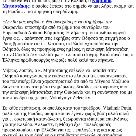
Σε επικίνδυνες ατραπούς βάζει την Ελλάδα, ο
Κυριάκος
Μητσοτάκης
, ο οποίος έφτασε στο σημείο να απειλήσει ακόμα και
τη Ρωσία… μια πυρηνική υπερδύναμη.
«Δεν θα μας φοβίσετε. Θα συνεχίσουμε να στηρίζουμε την
Ουκρανία»
υποστήριξε από το βήμα του συνεδρίου του
Ευρωπαϊκού Λαϊκού Κόμματος. Η δήλωση του πρωθυπουργού
έγινε ως… απάντηση στις εκρήξεις στην Οδησσό τη στιγμή που ο
ίδιος βρισκόταν εκεί… Ωστόσο, οι Ρώσοι «χτυπούσαν» την
Οδησσό, όλες τις προηγούμενες ημέρες, η επίσκεψη Μητσοτάκη
στην Οδησσό δεν «κλείστηκε» τελευταία στιγμή. Κατά συνέπεια, ο
Έλληνας πρωθυπουργός γνώριζε πολύ καλά που πήγαινε.
Μήπως, λοιπόν, ο κ. Μητσοτάκης επέλεξε να μεταβεί στην
Οδησσό κυνηγώντας την εικόνα στο πλαίσιο της επικοινωνιακής
του πολιτικής; Είναι χαρακτηριστικό ότι από το Μέγαρο Μαξίμου
διοχετεύτηκαν στα μέσα ενημέρωσης δεκάδες φωτογραφίες από
την επίσκεψη Μητσοτάκη στην Ουκρανία και τη συνάντηση του με
τον πρόεδρο της χώρας, Volodymyr Zelensky.
Σε κάθε περίπτωση, οι απειλές κατά του προέδρου, Vladimir Putin,
αλλά και της Ρωσίας, ακόμα και αν έγιναν χωρίς βάση αλλά απλά
για… εσωτερική κατανάλωση, θεωρούνται ιδιαίτερα επικίνδυνες
για την Ελλάδα. Άλλωστε, η Μόσχα έχει -πολλές φορές-
προειδοποιήσει την Ελλάδα για τις… επιλογές της και κυρίως
σχετικά με το ενδεχόμενο μεταβίβασης οπλικών συστημάτων