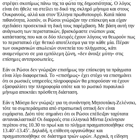
στρέψει σκοπίμως πάνω της τα φώτα της δημοσιότητας. Ο λόγος
είναι ότι ήθελε να στείλει το δικό της σκληρό μήνυμα και στους
Ουκρανούς, αλλά και στον Έλληνα πρωθυπουργό. Κατά πάσα
πιθανότητα, λοιπόν, οι Ρώσοι γνώριζαν την επίσκεψη και είχαν
σχεδιάσει προσεκτικά τη δική τους παρέμβαση. Με βάση αυτή την
ανάγνωση των περιστατικών, βρισκόμαστε ενώπιον μιας
κατάστασης που και οι δύο πλευρές έχουν λόγους να θεωρούν πως
το περιστατικό είχε θετικό αποτέλεσμα για την κάθε μία. Πέραν
των ουκρανικών απωλειών συνεπεία του πλήγματος, κάτι
αναμενόμενο σε μια εμπόλεμη ζώνη, «δεν άνοιξε μύτη» στις
επίσημες αντιπροσωπείες.
Εάν οι Ρώσοι δεν γνώριζαν επισήμως την επίσκεψη τα πράγματα
είναι λίγο διαφορετικά. Το «επισήμως» έχει στόχο να επισημάνει
ότι οι ρωσικές υπηρεσίες πληροφοριών θα μπορούσαν να έχουν
εξασφαλίσει την πληροφορία οπότε και το ρωσικό πυραυλικό
μήνυμα αποκτάει πρόσθετη διάσταση.
Εάν η Μόσχα δεν γνώριζε για τη συνάντηση Μητσοτάκη-Ζελένσκι,
τότε τα συμπεράσματα από στρατιωτική οπτική δεν είναι
ευχάριστα. Διότι τότε σημαίνει ότι οι Ρώσοι επέδειξαν ταχύτατα
αντανακλαστικά! Οι διαρροές στα ελληνικά Μίντια ξεκίνησαν
περίπου στις 10.30 το πρωί και το πλήγμα πραγματοποιήθηκε στις
13.40’-13.45’. Δηλαδή, η επίθεση οργανώθηκε και
πραγματοποιήθηκε σε διάστημα τριών ωρών. Αρχικά, η είδηση