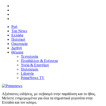
Ροή
Top News
Ελλάδα
Πολιτική
Οικονομία
Διεθνή
Θέματα
Τεχνολογία
Περιβάλλον & Ενέργεια
Υγεία & Επιστήμη
Πολιτισμός
Lifestyle
PrimeNews TV
Αξιόπιστες ειδήσεις, με σεβασμό στην παράδοση και το ήθος.
Μείνετε ενημερωμένοι για όλα τα σημαντικά γεγονότα στην
Ελλάδα και τον κόσμο.