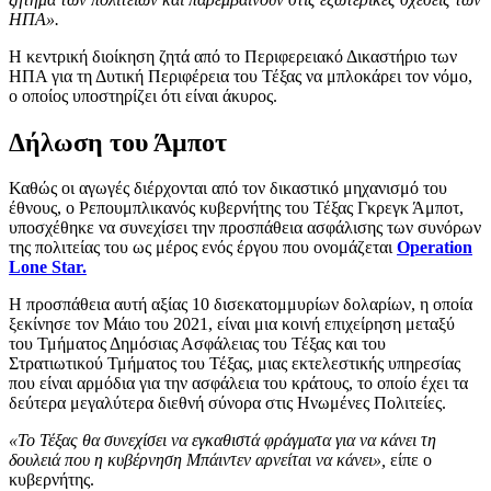
ΗΠΑ».
Η κεντρική διοίκηση ζητά από το Περιφερειακό Δικαστήριο των
ΗΠΑ για τη Δυτική Περιφέρεια του Τέξας να μπλοκάρει τον νόμο,
ο οποίος υποστηρίζει ότι είναι άκυρος.
Δήλωση του Άμποτ
Καθώς οι αγωγές διέρχονται από τον δικαστικό μηχανισμό του
έθνους, ο Ρεπουμπλικανός κυβερνήτης του Τέξας Γκρεγκ Άμποτ,
υποσχέθηκε να συνεχίσει την προσπάθεια ασφάλισης των συνόρων
της πολιτείας του ως μέρος ενός έργου που ονομάζεται
Operation
Lone Star.
Η προσπάθεια αυτή αξίας 10 δισεκατομμυρίων δολαρίων, η οποία
ξεκίνησε τον Μάιο του 2021, είναι μια κοινή επιχείρηση μεταξύ
του Τμήματος Δημόσιας Ασφάλειας του Τέξας και του
Στρατιωτικού Τμήματος του Τέξας, μιας εκτελεστικής υπηρεσίας
που είναι αρμόδια για την ασφάλεια του κράτους, το οποίο έχει τα
δεύτερα μεγαλύτερα διεθνή σύνορα στις Ηνωμένες Πολιτείες.
«Το Τέξας θα συνεχίσει να εγκαθιστά φράγματα για να κάνει τη
δουλειά που η κυβέρνηση Μπάιντεν αρνείται να κάνει»,
είπε ο
κυβερνήτης.