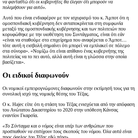
να φανταστώ ότι οι κυβερνήτες θα έλεγαν ότι μπορούν να
πολεμήσουν για αυτό».
Αυτό που είναι ενδιαφέρον με τον ισχυρισμό του κ. Άμποτ ότι η
ομοσπονδιακή κυβέρνηση δεν ανταποκρίνεται στη συμφωνία
μεταξύ της ομοσπονδιακής κυβέρνησης και των πολιτειών που
κορυφώθηκε με την υιοθέτηση του Συντάγματος, είναι ότι εάν
«είναι να σταθούμε στο επιχείρημα που αναφέρεται ο Άμποτ…
τότε αυτή η εισβολή σημαίνει ότι μπορεί να εμπλακεί σε πόλεμο
στα σύνορα». «Νομίζω ότι είναι απίθανο ένας κυβερνήτης της
πολιτείας να το πει αυτό, αλλά αυτή είναι η γλώσσα στην οποία
βασίζεται».
Οι ειδικοί διαφωνούν
Οι νομικοί εμπειρογνώμονες διαφωνούν στην εκτίμησή τους για τη
συνολική ισχύ της νομικής θέσης του Τέξας.
Ο κ. Hajec είπε ότι η στάση του Τέξας ενισχύεται από την απόφαση
του Ανώτατου Δικαστηρίου το 2020 στην υπόθεση Κάνσας
εναντίον Γκαρσία.
«Το Σύνταγμα και ο νόμος είναι υπέρ των ανθρώπων που
προσπαθούν να επιτύχουν τους σκοπούς του νόμου. Όλα αυτά είναι
προς όφελος του Τέξας εδώ πέρα».