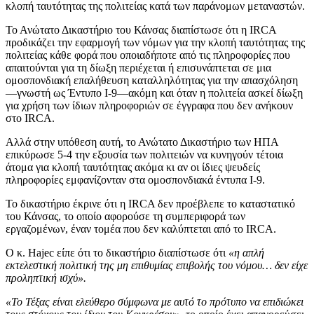
κλοπή ταυτότητας της πολιτείας κατά των παράνομων μεταναστών.
Το Ανώτατο Δικαστήριο του Κάνσας διαπίστωσε ότι η IRCA
προδικάζει την εφαρμογή των νόμων για την κλοπή ταυτότητας της
πολιτείας κάθε φορά που οποιαδήποτε από τις πληροφορίες που
απαιτούνται για τη δίωξη περιέχεται ή επισυνάπτεται σε μια
ομοσπονδιακή επαλήθευση καταλληλότητας για την απασχόληση
—γνωστή ως Έντυπο I-9—ακόμη και όταν η πολιτεία ασκεί δίωξη
για χρήση των ίδιων πληροφοριών σε έγγραφα που δεν ανήκουν
στο IRCA.
Αλλά στην υπόθεση αυτή, το Ανώτατο Δικαστήριο των ΗΠΑ
επικύρωσε 5-4 την εξουσία των πολιτειών να κυνηγούν τέτοια
άτομα για κλοπή ταυτότητας ακόμα κι αν οι ίδιες ψευδείς
πληροφορίες εμφανίζονταν στα ομοσπονδιακά έντυπα I-9.
Το δικαστήριο έκρινε ότι η IRCA δεν προέβλεπε το καταστατικό
του Κάνσας, το οποίο αφορούσε τη συμπεριφορά των
εργαζομένων, έναν τομέα που δεν καλύπτεται από το IRCA.
Ο κ. Hajec είπε ότι το δικαστήριο διαπίστωσε ότι
«η απλή
εκτελεστική πολιτική της μη επιθυμίας επιβολής του νόμου… δεν είχε
προληπτική ισχύ».
«Το Τέξας είναι ελεύθερο σύμφωνα με αυτό το πρότυπο να επιδιώκει