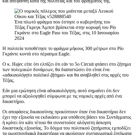
και απεφάνθη κατά της πολιτείας και του φράγματός της.
Ένα πλωτό φράγμα που έστησε ο κυβερνήτης του
Τέξας Γκρεγκ Άμποτ βρίσκεται στην κορυφή του Ρίο
Γκράντε στο Eagle Pass του Τέξας, στις 10 Ιανουαρίου
2024
Η πολιτεία τοποθέτησε το φράγμα μήκους 300 μέτρων στο Ρίο
Γκράντε κοντά στο πέρασμα Eagle.
Ο κ. Hajec είπε ότι ελπίζει ότι εάν το 5ο Circuit φτάσει στο ζήτημα
των πολεμικών δυνάμεων, θα διαπιστώσει ότι είναι ένα
«αδικαιολόγητο πολιτικό ζήτημα»
και θα αναβληθεί στις αρχές του
Τέξας.
Εάν μια ερώτηση είναι αδικαιολόγητη, αυτό σημαίνει ότι δεν
μπορεί να αξιολογηθεί σύμφωνα με τις νομικές αρχές από ένα
δικαστήριο.
Οι αποφάσεις δικαιοσύνης προκύπτουν όταν ένα δικαστήριο δεν
έχει την εξουσία να εκδικάσει μια υπόθεση βάσει του Συντάγματος
ή κρίνει ότι κάτι τέτοιο θα συνιστούσε αλόγιστη άσκηση
δικαστικής εξουσίας. Το δόγμα του πολιτικού ζητήματος εμποδίζει
τα ομοσπονδιακά δικαστήρια να ακούσουν συνταγματικά ζητήματα