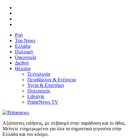
Ροή
Top News
Ελλάδα
Πολιτική
Οικονομία
Διεθνή
Θέματα
Τεχνολογία
Περιβάλλον & Ενέργεια
Υγεία & Επιστήμη
Πολιτισμός
Lifestyle
PrimeNews TV
Αξιόπιστες ειδήσεις, με σεβασμό στην παράδοση και το ήθος.
Μείνετε ενημερωμένοι για όλα τα σημαντικά γεγονότα στην
Ελλάδα και τον κόσμο.