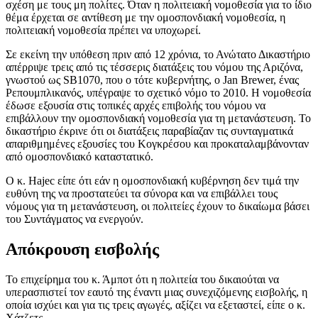
σχέση με τους μη πολίτες. Όταν η πολιτειακή νομοθεσία για το ίδιο
θέμα έρχεται σε αντίθεση με την ομοσπονδιακή νομοθεσία, η
πολιτειακή νομοθεσία πρέπει να υποχωρεί.
Σε εκείνη την υπόθεση πριν από 12 χρόνια, το Ανώτατο Δικαστήριο
απέρριψε τρεις από τις τέσσερις διατάξεις του νόμου της Αριζόνα,
γνωστού ως SB1070, που ο τότε κυβερνήτης, ο Jan Brewer, ένας
Ρεπουμπλικανός, υπέγραψε το σχετικό νόμο το 2010. Η νομοθεσία
έδωσε εξουσία στις τοπικές αρχές επιβολής του νόμου να
επιβάλλουν την ομοσπονδιακή νομοθεσία για τη μετανάστευση. Το
δικαστήριο έκρινε ότι οι διατάξεις παραβίαζαν τις συνταγματικά
απαριθμημένες εξουσίες του Κογκρέσου και προκαταλαμβάνονταν
από ομοσπονδιακό καταστατικό.
Ο κ. Hajec είπε ότι εάν η ομοσπονδιακή κυβέρνηση δεν τιμά την
ευθύνη της να προστατεύει τα σύνορα και να επιβάλλει τους
νόμους για τη μετανάστευση, οι πολιτείες έχουν το δικαίωμα βάσει
του Συντάγματος να ενεργούν.
Απόκρουση εισβολής
Το επιχείρημα του κ. Άμποτ ότι η πολιτεία του δικαιούται να
υπερασπιστεί τον εαυτό της έναντι μιας συνεχιζόμενης εισβολής, η
οποία ισχύει και για τις τρεις αγωγές, αξίζει να εξεταστεί, είπε ο κ.
Χάτζετς.