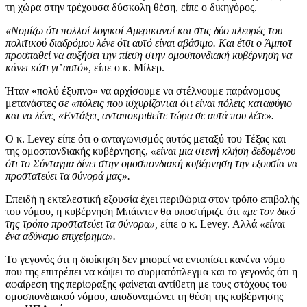
τη χώρα στην τρέχουσα δύσκολη θέση, είπε ο δικηγόρος.
«Νομίζω ότι πολλοί λογικοί Αμερικανοί και στις δύο πλευρές του
πολιτικού διαδρόμου λένε ότι αυτό είναι αβάσιμο. Και έτσι ο Άμποτ
προσπαθεί να αυξήσει την πίεση στην ομοσπονδιακή κυβέρνηση να
κάνει κάτι γι’ αυτό»
, είπε ο κ. Μίλερ.
Ήταν «πολύ έξυπνο» να αρχίσουμε να στέλνουμε παράνομους
μετανάστες σ
ε «πόλεις που ισχυρίζονται ότι είναι πόλεις καταφύγιο
και να λένε, «Εντάξει, ανταποκριθείτε τώρα σε αυτά που λέτε».
Ο κ. Levey είπε ότι ο ανταγωνισμός αυτός μεταξύ του Τέξας και
της ομοσπονδιακής κυβέρνησης,
«είναι μια στενή κλήση δεδομένου
ότι το Σύνταγμα δίνει στην ομοσπονδιακή κυβέρνηση την εξουσία να
προστατεύει τα σύνορά μας».
Επειδή η εκτελεστική εξουσία έχει περιθώρια στον τρόπο επιβολής
του νόμου, η κυβέρνηση Μπάιντεν θα υποστήριζε ότι
«με τον δικό
της τρόπο προστατεύει τα σύνορα»,
είπε ο κ. Levey. Αλλά
«είναι
ένα αδύναμο επιχείρημα».
Το γεγονός ότι η διοίκηση δεν μπορεί να εντοπίσει κανένα νόμο
που της επιτρέπει να κόψει το συρματόπλεγμα και το γεγονός ότι η
αφαίρεση της περίφραξης φαίνεται αντίθετη με τους στόχους του
ομοσπονδιακού νόμου, αποδυναμώνει τη θέση της κυβέρνησης