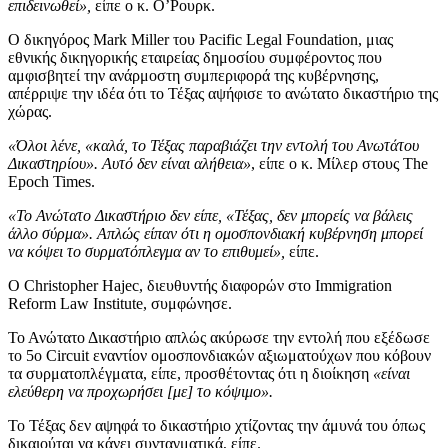
επιδεινωθεί»,
είπε ο κ. Ο’Ρουρκ.
Ο δικηγόρος Mark Miller του Pacific Legal Foundation, μιας
εθνικής δικηγορικής εταιρείας δημοσίου συμφέροντος που
αμφισβητεί την ανάρμοστη συμπεριφορά της κυβέρνησης,
απέρριψε την ιδέα ότι το Τέξας αψήφισε το ανώτατο δικαστήριο της
χώρας.
«Όλοι λένε, «καλά, το Τέξας παραβιάζει την εντολή του Ανωτάτου
Δικαστηρίου». Αυτό δεν είναι αλήθεια»
, είπε ο κ. Μίλερ στους The
Epoch Times.
«Το Ανώτατο Δικαστήριο δεν είπε, «Τέξας, δεν μπορείς να βάλεις
άλλο σύρμα». Απλώς είπαν ότι η ομοσπονδιακή κυβέρνηση μπορεί
να κόψει το συρματόπλεγμα αν το επιθυμεί»,
είπε.
Ο Christopher Hajec, διευθυντής διαφορών στο Immigration
Reform Law Institute, συμφώνησε.
Το Ανώτατο Δικαστήριο απλώς ακύρωσε την εντολή που εξέδωσε
το 5ο Circuit εναντίον ομοσπονδιακών αξιωματούχων που κόβουν
τα συρματοπλέγματα, είπε, προσθέτοντας ότι η διοίκηση
«είναι
ελεύθερη να προχωρήσει [με] το κόψιμο».
Το Τέξας δεν αψηφά το δικαστήριο χτίζοντας την άμυνά του όπως
δικαιούται να κάνει συνταγματικά, είπε.