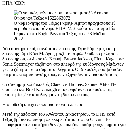
ΗΠΑ (CBP).
Ο κυβερνήτης του Τέξας Γκρεγκ Άμποτ πραγματοποιεί
περιοδεία στα σύνορα ΗΠΑ-Μεξικού στον ποταμό Ρίο
Γκράντε στο Eagle Pass του Τέξας, στις 23 Μαΐου
2022
Δύο συντηρητικοί, ο ανώτατος δικαστής Τζον Ρόμπερτς και η
δικαστής Έιμι Κόνι Μπάρετ, μαζί με τα φιλελεύθερα μέλη του
δικαστηρίου, οι δικαστές Ketanji Brown Jackson, Elena Kagan και
Sonia Sotomayor τάχθηκαν στο πλευρό της κυβέρνησης Μπάιντεν
για το ζήτημα με τα συρματοπλέγματα. Οι δικαστές που ψήφισαν
υπέρ της απομάκρυνσής τους, δεν εξήγησαν την απόφασή τους.
Οι συντηρητικοί δικαστές Clarence Thomas, Samuel Alito, Neil
Gorsuch και Brett Kavanaugh διαφώνησαν. Οι δικαστές της
μειοψηφίας δεν αιτιολόγησαν τη διαφωνία τους.
Η υπόθεση απέχει πολύ από το να τελειώσει.
Μετά την απόφαση του Ανώτατου Δικαστηρίου, το DHS κατά
Τέξας βρίσκεται ακόμη σε εκκρεμότητα στο 5ο Circuit. Το
περιφερειακό δικαστήριο δεν έχει ακούσει ακόμη επιχειρήματα για