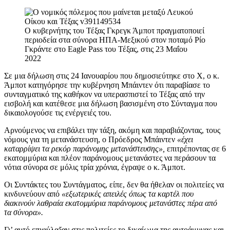
Ο κυβερνήτης του Τέξας Γκρεγκ Άμποτ πραγματοποιεί
περιοδεία στα σύνορα ΗΠΑ-Μεξικού στον ποταμό Ρίο
Γκράντε στο Eagle Pass του Τέξας, στις 23 Μαΐου
2022
Σε μια δήλωση στις 24 Ιανουαρίου που δημοσιεύτηκε στο X, ο κ.
Άμποτ κατηγόρησε την κυβέρνηση Μπάιντεν ότι παραβίασε το
συνταγματικό της καθήκον να υπερασπιστεί το Τέξας από την
εισβολή και κατέθεσε μια δήλωση βασισμένη στο Σύνταγμα που
δικαιολογούσε τις ενέργειές του.
Αρνούμενος να επιβάλει την τάξη, ακόμη και παραβιάζοντας, τους
νόμους για τη μετανάστευση, ο Πρόεδρος Μπάιντεν
«έχει
καταρρίψει τα ρεκόρ παράνομης μετανάστευσης»,
επιτρέποντας σε 6
εκατομμύρια και πλέον παράνομους μετανάστες να περάσουν τα
νότια σύνορα σε μόλις τρία χρόνια, έγραψε ο κ. Άμποτ.
Οι Συντάκτες του Συντάγματος, είπε, δεν θα ήθελαν οι πολιτείες να
κινδυνεύουν από
«εξωτερικές απειλές όπως τα καρτέλ που
διακινούν λαθραία εκατομμύρια παράνομους μετανάστες πέρα ​​από
τα σύνορα».
Γι’ αυτό επιφύλαξαν στις πολιτείες το δικαίωμα της αυτοάμυνας και