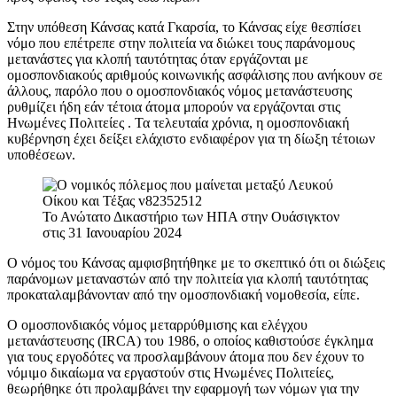
Στην υπόθεση Κάνσας κατά Γκαρσία, το Κάνσας είχε θεσπίσει
νόμο που επέτρεπε στην πολιτεία να διώκει τους παράνομους
μετανάστες για κλοπή ταυτότητας όταν εργάζονται με
ομοσπονδιακούς αριθμούς κοινωνικής ασφάλισης που ανήκουν σε
άλλους, παρόλο που ο ομοσπονδιακός νόμος μετανάστευσης
ρυθμίζει ήδη εάν τέτοια άτομα μπορούν να εργάζονται στις
Ηνωμένες Πολιτείες . Τα τελευταία χρόνια, η ομοσπονδιακή
κυβέρνηση έχει δείξει ελάχιστο ενδιαφέρον για τη δίωξη τέτοιων
υποθέσεων.
Το Ανώτατο Δικαστήριο των ΗΠΑ στην Ουάσιγκτον
στις 31 Ιανουαρίου 2024
Ο νόμος του Κάνσας αμφισβητήθηκε με το σκεπτικό ότι οι διώξεις
παράνομων μεταναστών από την πολιτεία για κλοπή ταυτότητας
προκαταλαμβάνονταν από την ομοσπονδιακή νομοθεσία, είπε.
Ο ομοσπονδιακός νόμος μεταρρύθμισης και ελέγχου
μετανάστευσης (IRCA) του 1986, ο οποίος καθιστούσε έγκλημα
για τους εργοδότες να προσλαμβάνουν άτομα που δεν έχουν το
νόμιμο δικαίωμα να εργαστούν στις Ηνωμένες Πολιτείες,
θεωρήθηκε ότι προλαμβάνει την εφαρμογή των νόμων για την