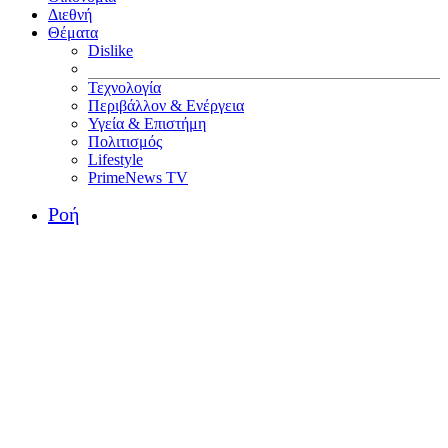
Διεθνή
Θέματα
Dislike
Τεχνολογία
Περιβάλλον & Ενέργεια
Υγεία & Επιστήμη
Πολιτισμός
Lifestyle
PrimeNews TV
Ροή