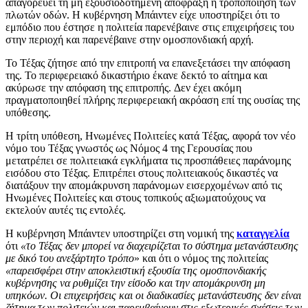
απαγορεύει τη μη εξουσιοδοτημένη απόφραξη ή τροποποίηση των
πλωτών οδών. Η κυβέρνηση Μπάιντεν είχε υποστηρίξει ότι το
εμπόδιο που έστησε η πολιτεία παρενέβαινε στις επιχειρήσεις του
στην περιοχή και παρενέβαινε στην ομοσπονδιακή αρχή.
Το Τέξας ζήτησε από την επιτροπή να επανεξετάσει την απόφαση
της. Το περιφερειακό δικαστήριο έκανε δεκτό το αίτημα και
ακύρωσε την απόφαση της επιτροπής. Δεν έχει ακόμη
πραγματοποιηθεί πλήρης περιφερειακή ακρόαση επί της ουσίας της
υπόθεσης.
Η τρίτη υπόθεση, Ηνωμένες Πολιτείες κατά Τέξας, αφορά τον νέο
νόμο του Τέξας γνωστός ως Νόμος 4 της Γερουσίας που
μετατρέπει σε πολιτειακά εγκλήματα τις προσπάθειες παράνομης
εισόδου στο Τέξας. Επιτρέπει στους πολιτειακούς δικαστές να
διατάξουν την απομάκρυνση παράνομων εισερχομένων από τις
Ηνωμένες Πολιτείες και στους τοπικούς αξιωματούχους να
εκτελούν αυτές τις εντολές.
Η κυβέρνηση Μπάιντεν υποστηρίζει στη νομική της
καταγγελία
ότι
«το Τέξας δεν μπορεί να διαχειρίζεται το σύστημα μετανάστευσης
με δικό του ανεξάρτητο τρόπο
» και ότι ο νόμος της πολιτείας
«παρεισφέρει στην αποκλειστική εξουσία της ομοσπονδιακής
κυβέρνησης να ρυθμίζει την είσοδο και την απομάκρυνση μη
υπηκόων. Οι επιχειρήσεις και οι διαδικασίες μετανάστευσης δεν είναι
ζήτημα των πολιτειών και παρεμβαίνουν στις εξωτερικές σχέσεις των