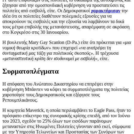
ζήτησαν από την ομοσπονδιακή κυβέρνηση να προστατεύσει τις
πολιτείες από εισβολή, είπε. Οι Δημοκρατικοί
χαρακτήρισαν
την
ιδέα ότι οι πολιτείες διαθέτουν πολεμικές εξουσίες για να
αποκρούουν τις εισβολές και την εξουσία να λαμβάνουν τα δικά
τους μέτρα επιβολής της μετανάστευσης, απαρέμφατη σε ακρόαση
στο Κογκρέσο στις 30 Ιανουαρίου.
Η βουλευτής Mary Gay Scanlon (D-Pa.) είπε ότι πρόκειται για
«μια
νομική θεωρία κροτίδων»
που επιχειρεί
«να ανατρέψει τη
συνταγματική μας τάξη για πολιτικούς σκοπούς»
. Η τρέχουσα
«μεταναστευτική κρίση δεν ισοδυναμεί με εισβολή»,
είπε.
Συρματοπλέγματα
Η απόφαση του Ανώτατου Δικαστηρίου να επιτρέψει στην
κυβέρνηση Μπάιντεν να κόψει τα συρματοπλέγματα της πολιτείας
χαροποίησε τους Δημοκρατικούς και εξόργισε τους
Ρεπουμπλικάνους.
Η κομητεία Maverick, η οποία περιλαμβάνει το Eagle Pass, ήταν το
πρόσφατο επίκεντρο της συνοριακής κρίσης επειδή, από τον Ιούνιο
του 2023, σχεδόν το 25% όλων των εισόδων παράνομων
μεταναστών στις Ηνωμένες Πολιτείες γίνονταν από εκεί, σύμφωνα
με την Υπηρεσία Τελωνείων και Προστασίας των Συνόρων των