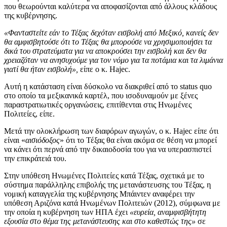
που θεωρούνται καλύτερα να αποφασίζονται από άλλους κλάδους
της κυβέρνησης.
«Φανταστείτε εάν το Τέξας δεχόταν εισβολή από Μεξικό, κανείς δεν
θα αμφισβητούσε ότι το Τέξας θα μπορούσε να χρησιμοποιήσει τα
δικά του στρατεύματα για να αποκρούσει την εισβολή και δεν θα
χρειαζόταν να ανησυχούμε για τον νόμο για τα ποτάμια και τα λιμάνια
γιατί θα ήταν εισβολή»,
είπε ο κ. Hajec.
Αυτή η κατάσταση είναι δύσκολο να διακριθεί από το status quo
στο οποίο τα μεξικανικά καρτέλ, που ισοδυναμούν με ξένες
παραστρατιωτικές οργανώσεις, επιτίθενται στις Ηνωμένες
Πολιτείες, είπε.
Μετά την ολοκλήρωση των διαφόρων αγωγών, ο κ. Hajec είπε ότι
είναι «
αισιόδοξος
» ότι το Τέξας θα είναι ακόμα σε θέση να μπορεί
να κάνει ότι περνά από την δικαιοδοσία του για να υπερασπιστεί
την επικράτειά του.
Στην υπόθεση Ηνωμένες Πολιτείες κατά Τέξας, σχετικά με το
σύστημα παράλληλης επιβολής της μετανάστευσης του Τέξας, η
νομική καταγγελία της κυβέρνησης Μπάιντεν αναφέρει την
υπόθεση Αριζόνα κατά Ηνωμένων Πολιτειών (2012), σύμφωνα με
την οποία η κυβέρνηση των ΗΠΑ έχει
«ευρεία, αναμφισβήτητη
εξουσία στο θέμα της μετανάστευσης και στο καθεστώς της»
σε