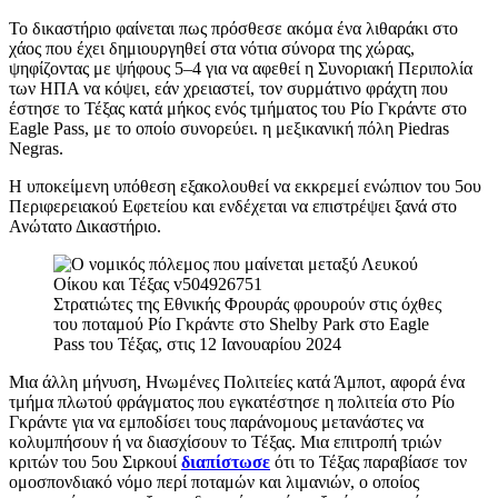
Το δικαστήριο φαίνεται πως πρόσθεσε ακόμα ένα λιθαράκι στο
χάος που έχει δημιουργηθεί στα νότια σύνορα της χώρας,
ψηφίζοντας με ψήφους 5–4 για να αφεθεί η Συνοριακή Περιπολία
των ΗΠΑ να κόψει, εάν χρειαστεί, τον συρμάτινο φράχτη που
έστησε το Τέξας κατά μήκος ενός τμήματος του Ρίο Γκράντε στο
Eagle Pass, με το οποίο συνορεύει. η μεξικανική πόλη Piedras
Negras.
Η υποκείμενη υπόθεση εξακολουθεί να εκκρεμεί ενώπιον του 5ου
Περιφερειακού Εφετείου και ενδέχεται να επιστρέψει ξανά στο
Ανώτατο Δικαστήριο.
Στρατιώτες της Εθνικής Φρουράς φρουρούν στις όχθες
του ποταμού Ρίο Γκράντε στο Shelby Park στο Eagle
Pass του Τέξας, στις 12 Ιανουαρίου 2024
Μια άλλη μήνυση, Ηνωμένες Πολιτείες κατά Άμποτ, αφορά ένα
τμήμα πλωτού φράγματος που εγκατέστησε η πολιτεία στο Ρίο
Γκράντε για να εμποδίσει τους παράνομους μετανάστες να
κολυμπήσουν ή να διασχίσουν το Τέξας. Μια επιτροπή τριών
κριτών του 5ου Σιρκουί
διαπίστωσε
ότι το Τέξας παραβίασε τον
ομοσπονδιακό νόμο περί ποταμών και λιμανιών, ο οποίος