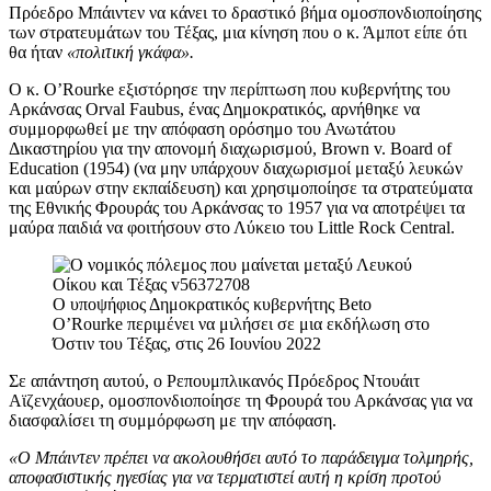
Πρόεδρο Μπάιντεν να κάνει το δραστικό βήμα ομοσπονδιοποίησης
των στρατευμάτων του Τέξας, μια κίνηση που ο κ. Άμποτ είπε ότι
θα ήταν
«πολιτική γκάφα».
Ο κ. O’Rourke εξιστόρησε την περίπτωση που κυβερνήτης του
Αρκάνσας Orval Faubus, ένας Δημοκρατικός, αρνήθηκε να
συμμορφωθεί με την απόφαση ορόσημο του Ανωτάτου
Δικαστηρίου για την απονομή διαχωρισμού, Brown v. Board of
Education (1954) (να μην υπάρχουν διαχωρισμοί μεταξύ λευκών
και μαύρων στην εκπαίδευση) και χρησιμοποίησε τα στρατεύματα
της Εθνικής Φρουράς του Αρκάνσας το 1957 για να αποτρέψει τα
μαύρα παιδιά να φοιτήσουν στο Λύκειο του Little Rock Central.
Ο υποψήφιος Δημοκρατικός κυβερνήτης Beto
O’Rourke περιμένει να μιλήσει σε μια εκδήλωση στο
Όστιν του Τέξας, στις 26 Ιουνίου 2022
Σε απάντηση αυτού, ο Ρεπουμπλικανός Πρόεδρος Ντουάιτ
Αϊζενχάουερ, ομοσπονδιοποίησε τη Φρουρά του Αρκάνσας για να
διασφαλίσει τη συμμόρφωση με την απόφαση.
«Ο Μπάιντεν πρέπει να ακολουθήσει αυτό το παράδειγμα τολμηρής,
αποφασιστικής ηγεσίας για να τερματιστεί αυτή η κρίση προτού