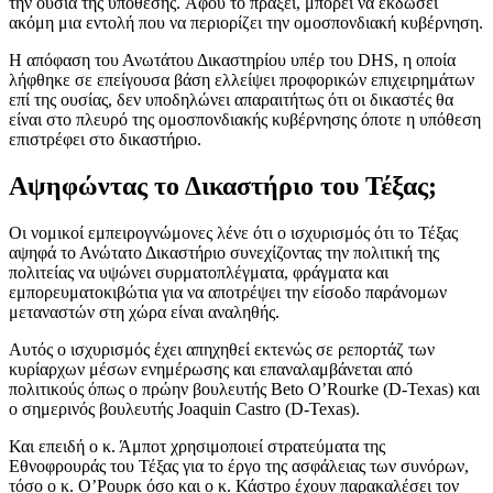
την ουσία της υπόθεσης. Αφού το πράξει, μπορεί να εκδώσει
ακόμη μια εντολή που να περιορίζει την ομοσπονδιακή κυβέρνηση.
Η απόφαση του Ανωτάτου Δικαστηρίου υπέρ του DHS, η οποία
λήφθηκε σε επείγουσα βάση ελλείψει προφορικών επιχειρημάτων
επί της ουσίας, δεν υποδηλώνει απαραιτήτως ότι οι δικαστές θα
είναι στο πλευρό της ομοσπονδιακής κυβέρνησης όποτε η υπόθεση
επιστρέφει στο δικαστήριο.
Αψηφώντας το Δικαστήριο του Τέξας;
Οι νομικοί εμπειρογνώμονες λένε ότι ο ισχυρισμός ότι το Τέξας
αψηφά το Ανώτατο Δικαστήριο συνεχίζοντας την πολιτική της
πολιτείας να υψώνει συρματοπλέγματα, φράγματα και
εμπορευματοκιβώτια για να αποτρέψει την είσοδο παράνομων
μεταναστών στη χώρα είναι αναληθής.
Αυτός ο ισχυρισμός έχει απηχηθεί εκτενώς σε ρεπορτάζ των
κυρίαρχων μέσων ενημέρωσης και επαναλαμβάνεται από
πολιτικούς όπως ο πρώην βουλευτής Beto O’Rourke (D-Texas) και
ο σημερινός βουλευτής Joaquin Castro (D-Texas).
Και επειδή ο κ. Άμποτ χρησιμοποιεί στρατεύματα της
Εθνοφρουράς του Τέξας για το έργο της ασφάλειας των συνόρων,
τόσο ο κ. Ο’Ρουρκ όσο και ο κ. Κάστρο έχουν παρακαλέσει τον