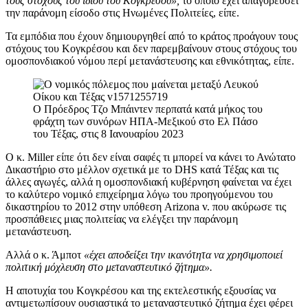
τους στόχους του ίδιου του Κογκρέσου»,
το οποίο έχει απαγορεύσει
την παράνομη είσοδο στις Ηνωμένες Πολιτείες, είπε.
Τα εμπόδια που έχουν δημιουργηθεί από το κράτος προάγουν τους
στόχους του Κογκρέσου και δεν παρεμβαίνουν στους στόχους του
ομοσπονδιακού νόμου περί μετανάστευσης και εθνικότητας, είπε.
Ο Πρόεδρος Τζο Μπάιντεν περπατά κατά μήκος του
φράχτη των συνόρων ΗΠΑ-Μεξικού στο Ελ Πάσο
του Τέξας, στις 8 Ιανουαρίου 2023
Ο κ. Miller είπε ότι δεν είναι σαφές τι μπορεί να κάνει το Ανώτατο
Δικαστήριο στο μέλλον σχετικά με το DHS κατά Τέξας και τις
άλλες αγωγές, αλλά η ομοσπονδιακή κυβέρνηση φαίνεται να έχει
το καλύτερο νομικό επιχείρημα λόγω του προηγούμενου του
δικαστηρίου το 2012 στην υπόθεση Arizona v. που ακύρωσε τις
προσπάθειες μιας πολιτείας να ελέγξει την παράνομη
μετανάστευση.
Αλλά ο κ. Άμποτ
«έχει αποδείξει την ικανότητα να χρησιμοποιεί
πολιτική μόχλευση στο μεταναστευτικό ζήτημα».
Η αποτυχία του Κογκρέσου και της εκτελεστικής εξουσίας να
αντιμετωπίσουν ουσιαστικά το μεταναστευτικό ζήτημα έχει φέρει