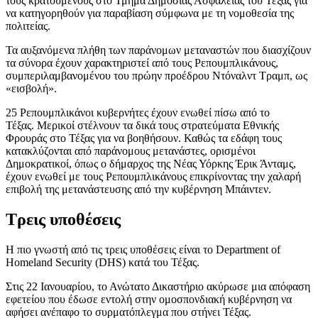
τους κρατούμενους στο Τμήμα Δημόσιας Ασφάλειας του Τέξας για
να κατηγορηθούν για παραβίαση σύμφωνα με τη νομοθεσία της
πολιτείας.
Τα αυξανόμενα πλήθη των παράνομων μεταναστών που διασχίζουν
τα σύνορα έχουν χαρακτηριστεί από τους Ρεπουμπλικάνους,
συμπεριλαμβανομένου του πρώην προέδρου Ντόναλντ Τραμπ, ως
«εισβολή».
25 Ρεπουμπλικάνοι κυβερνήτες έχουν ενωθεί πίσω από το
Τέξας. Μερικοί στέλνουν τα δικά τους στρατεύματα Εθνικής
Φρουράς στο Τέξας για να βοηθήσουν. Καθώς τα εδάφη τους
κατακλύζονται από παράνομους μετανάστες, ορισμένοι
Δημοκρατικοί, όπως ο δήμαρχος της Νέας Υόρκης Έρικ Άνταμς,
έχουν ενωθεί με τους Ρεπουμπλικάνους επικρίνοντας την χαλαρή
επιβολή της μετανάστευσης από την κυβέρνηση Μπάιντεν.
Τρεις υποθέσεις
Η πιο γνωστή από τις τρεις υποθέσεις είναι το Department of
Homeland Security (DHS) κατά του Τέξας.
Στις 22 Ιανουαρίου, το Ανώτατο Δικαστήριο ακύρωσε μια απόφαση
εφετείου που έδωσε εντολή στην ομοσπονδιακή κυβέρνηση να
αφήσει ανέπαφο το συρματόπλεγμα που στήνει Τέξας.