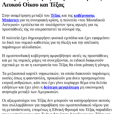
Λευκού Οίκου και Τέξας
Στην αναμέτρηση μεταξύ του
Τέξας
και της
κυβέρνησης
Μπάιντεν
για τη συνοριακή κρίση, η πολιτεία «του Μοναδικού
Αστεριού» εμπλέκεται σε τουλάχιστον τρεις αγωγές για τις
προσπάθειές της να υπερασπιστεί τα σύνορά της.
Η πολιτεία έχει δημιουργήσει φυσικά εμπόδια και έχει εφαρμόσει
το δικό του νομικό καθεστώς για τη δίωξη και την απέλαση
παράνομων αλλοδαπών.
Η ομοσπονδιακή κυβέρνηση αμφισβήτησε αυτές τις προσπάθειες
και με τις νομικές μάχες να συνεχίζονται, οι ειδικοί διαφωνούν
σχετικά με το αν η εκστρατεία του Τέξας θα είναι μάταιη ή γόνιμη.
Τα μεξικανικά καρτέλ ναρκωτικών, τα οποία διακινούν παράνομες
ουσίες όπως η φαιντανύλη, προκαλούν μια άνευ προηγουμένου
εισροή ανθρώπων, κάτι που έχει γίνει κυρίαρχο θέμα στα δελτία
ειδήσεων και έχει γίνει η
δεύτερη μεγαλύτερη
μη οικονομική
ανησυχία μεταξύ των Αμερικανών.
Οι αξιωματούχοι του Τέξας δεν μπορούν να κατηγορήσουν αυτούς
που συλλαμβάνουν για παραβίαση του ομοσπονδιακού νόμου για
τη μετανάστευση, επομένως η Εθνική Φρουρά του Τέξας παραδίδει