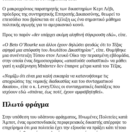
Ο μακροχρόνιος παρατηρητής των δικαστηρίων Κερτ Λέβι,
πρόεδρος της συντηρητικής Επιτροπής Δικαιοσύνης, θεωρεί το
επεισόδιο που βρίσκεται σε εξέλιξη ως ένα σημαντικό μάθημα
πολιτικής αγωγής για το αμερικανικό κοινό.
Προς το παρόν
«δεν υπάρχει ακόμη αληθινή σύγκρουση εδώ»
, είπε.
«Ο Beto O’Rourke και άλλοι έχουν δηλώσει ψευδώς ότι το Τέξας
αψηφά μια απόφαση του Ανωτάτου Δικαστηρίου”,
είπε. Θυμήθηκε
μια συνέντευξη Τύπου στον Λευκό Οίκο την περασμένη εβδομάδα,
στην οποία ένας δημοσιογράφος
«απαιτούσε ουσιαστικά»
να μάθει
γιατί η κυβέρνηση Μπάιντεν δεν έπαιρνε μέτρα κατά του Τέξας.
«Νομίζω ότι είναι μια καλή ευκαιρία να κατανοήσουμε τις
αποχρώσεις της νομικής διαδικασίας και του συνταγματικού
δικαίου»,
είπε ο κ. Levey.Όλες οι συνταγματικές διατάξεις που
ισχύουν εδώ
«σπάνια, έως ποτέ, έχουν αμφισβητηθεί».
Πλωτό φράγμα
Στην υπόθεση του υδάτινου φράγματος, Ηνωμένες Πολιτείες κατά
Άμποτ, ένας ομοσπονδιακός περιφερειακός δικαστής απέρριψε το
επιχείρημα ότι μια πολιτεία έχει την εξουσία να πράξει κάτι τέτοιο