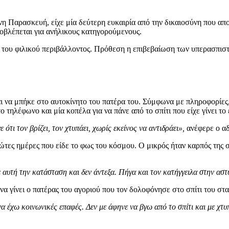
 Παρασκευή, είχε μία δεύτερη ευκαιρία από την δικαιοσύνη που απο
ροβλέπεται για ανήλικους κατηγορούμενους.
ι του φιλικού περιβάλλοντος. Πρόθεση η επιβεβαίωση των υπερασπισ
αι να μπήκε στο αυτοκίνητο του πατέρα του. Σύμφωνα με πληροφορίες,
 τηλέφωνο και μία κοπέλα για να πάνε από το σπίτι που είχε γίνει το
ότι τον βρίζει, τον χτυπάει, χωρίς εκείνος να αντιδράει»,
ανέφερε ο αδ
ώτες ημέρες που είδε το φως του κόσμου. Ο μικρός ήταν καρπός της σ
ε αυτή την κατάσταση και δεν άντεξα. Πήγα και τον κατήγγειλα στην ασ
να γίνει ο πατέρας του αγοριού που τον δολοφόνησε στο σπίτι του στ
α έχω κοινωνικές επαφές. Δεν με άφηνε να βγω από το σπίτι και με χτυπ