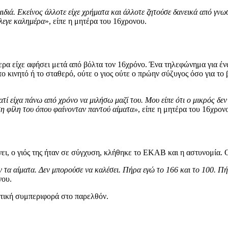
παιδιά. Εκείνος άλλοτε είχε χρήματα και άλλοτε ζητούσε δανεικά από γν
έλεγε καλημέρα
», είπε η μητέρα του 16χρονου.
ερα είχε αφήσει μετά από βόλτα τον 16χρόνο. Ένα τηλεφώνημα για ένα 
ο κινητό ή το σταθερό, ούτε ο γιος ούτε ο πρώην σύζυγος όσο για τ
 είχα πάνω από χρόνο να μιλήσω μαζί του. Μου είπε ότι ο μικρός δεν α
στη φίλη του όπου φαίνονταν παντού αίματα»
, είπε η μητέρα του 16χρον
νει, ο γιός της ήταν σε σύγχυση, κλήθηκε το ΕΚΑΒ και η αστυνομία. 
ν τα αίματα. Δεν μπορούσε να καλέσει. Πήρα εγώ το 166 και το 100. Πή
νου.
θετική συμπεριφορά στο παρελθόν.