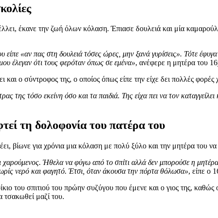
κολίες
έλλει, έκανε την ζωή όλων κόλαση. Έπιασε δουλειά και μία καμαρούλ
υ είπε «αν πας στη δουλειά τόσες ώρες, μην ξανά γυρίσεις». Τότε έφυγα
 μου έλεγαν ότι τους φερόταν όπως σε εμένα»
, ανέφερε η μητέρα του 1
ι και ο σύντροφος της, ο οποίος όπως είπε την είχε δει πολλές φορές
ας της τόσο εκείνη όσο και τα παιδιά. Της είχα πει να τον καταγγείλει 
τεί τη δολοφονία του πατέρα του
έει, βίωνε για χρόνια μια κόλαση με πολύ ξύλο και την μητέρα του ν
χαρούμενος. Ήθελα να φύγω από το σπίτι αλλά δεν μπορούσε η μητέρα 
χωρίς νερό και φαγητό. Έτσι, όταν άκουσα την πόρτα θόλωσα»
, είπε ο 
ίκιο του σπιτιού του πρώην συζύγου που έμενε και ο γιος της, καθώ
 τσακωθεί μαζί του.