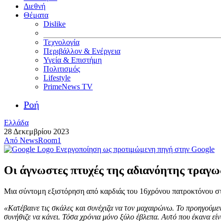
Διεθνή
Θέματα
Dislike
Τεχνολογία
Περιβάλλον & Ενέργεια
Υγεία & Επιστήμη
Πολιτισμός
Lifestyle
PrimeNews TV
Ροή
Ελλάδα
28 Δεκεμβρίου 2023
Από
NewsRoom1
Ενεργοποίηση ως προτιμώμενη πηγή στην Google
Οι άγνωστες πτυχές της αδιανόητης τραγω
Μια σύντομη εξιστόρηση από καρδιάς του 16χρόνου πατροκτόνου 
«Κατέβαινε τις σκάλες και συνέχιζα να τον μαχαιρώνω. Το προηγούμεν
συνήθιζε να κάνει. Τόσα χρόνια μόνο ξύλο έβλεπα. Αυτό που έκανα ε