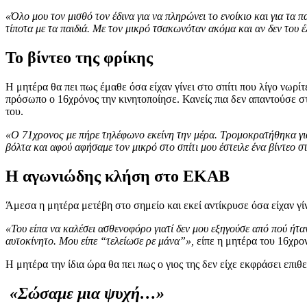
«Όλο μου τον μισθό τον έδινα για να πληρώνει το ενοίκιο και για τα 
τίποτα με τα παιδιά. Με τον μικρό τσακωνόταν ακόμα και αν δεν του 
Το βίντεο της φρίκης
Η μητέρα θα πει πως έμαθε όσα είχαν γίνει στο σπίτι που λίγο νωρίτ
πρόσωπο ο 16χρόνος την κινητοποίησε. Κανείς πια δεν απαντούσε στ
του.
«Ο 71χρονος με πήρε τηλέφωνο εκείνη την μέρα. Τρομοκρατήθηκα γιατί
βόλτα και αφού αφήσαμε τον μικρό στο σπίτι μου έστειλε ένα βίντεο 
Η αγωνιώδης κλήση στο ΕΚΑΒ
Άμεσα η μητέρα μετέβη στο σημείο και εκεί αντίκρυσε όσα είχαν γί
«Του είπα να καλέσει ασθενοφόρο γιατί δεν μου εξηγούσε από πού ήτα
αυτοκίνητο. Μου είπε “τελείωσε ρε μάνα”»,
είπε η μητέρα του 16χρο
Η μητέρα την ίδια ώρα θα πει πως ο γιος της δεν είχε εκφράσει επι
«Σώσαμε μια ψυχή…»