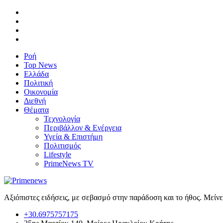
Ροή
Top News
Ελλάδα
Πολιτική
Οικονομία
Διεθνή
Θέματα
Τεχνολογία
Περιβάλλον & Ενέργεια
Υγεία & Επιστήμη
Πολιτισμός
Lifestyle
PrimeNews TV
Αξιόπιστες ειδήσεις, με σεβασμό στην παράδοση και το ήθος. Μείν
+30.6975757175