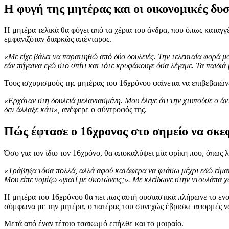
Η φυγή της μητέρας και οι οικονομικές δυσ
Η μητέρα τελικά θα φύγει από τα χέρια του άνδρα, που όπως καταγγ
εμφανιζόταν διαρκώς απένταρος.
«Με είχε βάλει να παραιτηθώ από δύο δουλειές. Την τελευταία φορά μο
εάν πήγαινα εγώ στο σπίτι και τότε κρυφάκουγε όσα λέγαμε. Τα παιδιά
Τους ισχυρισμούς της μητέρας του 16χρόνου φαίνεται να επιβεβαιώνε
«Ερχόταν στη δουλειά μελανιασμένη. Μου έλεγε ότι την χτυπούσε ο άντρ
δεν άλλαξε κάτι»,
ανέφερε ο σύντροφός της.
Πώς έφτασε ο 16χρονος στο σημείο να σκεφ
Όσο για τον ίδιο τον 16χρόνο, θα αποκαλύψει μία φρίκη που, όπως λ
«Τράβηξα τόσα πολλά, αλλά αφού κατάφερα να φτάσω μέχρι εδώ είμαι 
Μου είπε νομίζω «γιατί με σκοτώνεις;». Με κλείδωνε στην ντουλάπα 
Η μητέρα του 16χρόνου θα πει πως αυτή ουσιαστικά πλήρωνε το ενο
σύμφωνα με την μητέρα, ο πατέρας του συνεχώς έβρισκε αφορμές να
Μετά από έναν τέτοιο τσακωμό επήλθε και το μοιραίο.