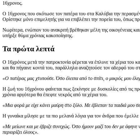
16χρονος.
Ο 16χρονος που σκότωσε τον πατέρα του στα Καλύβια την περασμένη
Ορίστηκε μόνο επιμελητής για να επιβλέπει την πορεία του, όπως π
Νωρίτερα, ενώπιον του ανακριτή βρέθηκαν μέλη της οικογένειας κα
υπήρξε θύμα χρόνιας κακοποίησης.
Τα πρώτα λεπτά
Ο 16χρόνος μετά την πατροκτονία φέρεται να έπλυνε τα χέρια του κ
και θα πήγαινε κοντά του, παράλληλα αναζητούσε τον αδερφό του στο
«Ο πατέρας μας χτυπούσε. Όσο έλειπα από το σπίτι, ο μικρός μου έλεγε 
Η ζωή του 16χρόνου φαίνεται πως ξεκίνησε με δυσκολίες από τις πρ
χρόνια αργότερα θα έπεφτε νεκρός από τα χέρια του.
«Μια φορά με είχε κάνει μαύρη στο ξύλο. Με έβλεπαν τα παιδιά μου σ
Η γυναίκα μίλησε με τα πιο μελανά λόγια για τον άνδρα που έμελλε 
«Με μείωνε και με έβριζε συνεχώς. Όσο ήμουν μαζί του δεν με άφηνε ν
περιορίζει όλους».