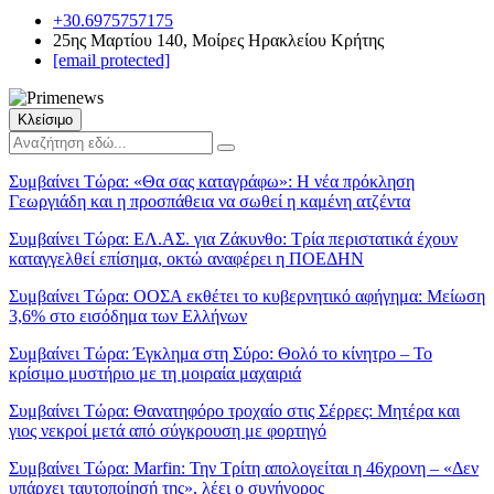
+30.6975757175
25ης Μαρτίου 140, Μοίρες Ηρακλείου Κρήτης
[email protected]
Κλείσιμο
Συμβαίνει Τώρα:
«Θα σας καταγράφω»: Η νέα πρόκληση
Γεωργιάδη και η προσπάθεια να σωθεί η καμένη ατζέντα
Συμβαίνει Τώρα:
ΕΛ.ΑΣ. για Ζάκυνθο: Τρία περιστατικά έχουν
καταγγελθεί επίσημα, οκτώ αναφέρει η ΠΟΕΔΗΝ
Συμβαίνει Τώρα:
ΟΟΣΑ εκθέτει το κυβερνητικό αφήγημα: Μείωση
3,6% στο εισόδημα των Ελλήνων
Συμβαίνει Τώρα:
Έγκλημα στη Σύρο: Θολό το κίνητρο – Το
κρίσιμο μυστήριο με τη μοιραία μαχαιριά
Συμβαίνει Τώρα:
Θανατηφόρο τροχαίο στις Σέρρες: Μητέρα και
γιος νεκροί μετά από σύγκρουση με φορτηγό
Συμβαίνει Τώρα:
Marfin: Την Τρίτη απολογείται η 46χρονη – «Δεν
υπάρχει ταυτοποίησή της», λέει ο συνήγορος