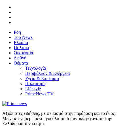
Ροή
Top News
Ελλάδα
Πολιτική
Οικονομία
Διεθνή
Θέματα
Τεχνολογία
Περιβάλλον & Ενέργεια
Υγεία & Επιστήμη
Πολιτισμός
Lifestyle
PrimeNews TV
Αξιόπιστες ειδήσεις, με σεβασμό στην παράδοση και το ήθος.
Μείνετε ενημερωμένοι για όλα τα σημαντικά γεγονότα στην
Ελλάδα και τον κόσμο.