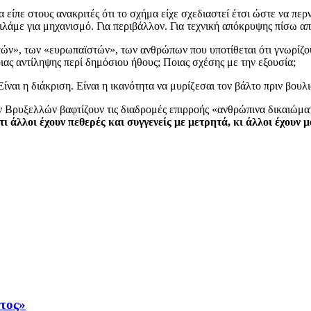
 είπε στους ανακριτές ότι το σχήμα είχε σχεδιαστεί έτσι ώστε να πε
Μιλάμε για μηχανισμό. Για περιβάλλον. Για τεχνική απόκρυψης πίσω απ
ν», των «ευρωπαϊστών», των ανθρώπων που υποτίθεται ότι γνωρίζουν
ιας αντίληψης περί δημόσιου ήθους; Ποιας σχέσης με την εξουσία;
 Είναι η διάκριση. Είναι η ικανότητα να μυρίζεσαι τον βάλτο πριν βουλ
των Βρυξελλών βαφτίζουν τις διαδρομές επιρροής «ανθρώπινα δικαιώμ
τι άλλοι έχουν πεθερές και συγγενείς με μετρητά, κι άλλοι έχουν
άτος»