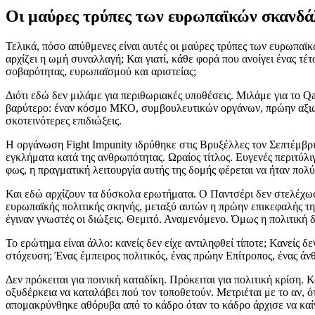
Οι μαύρες τρύπες των ευρωπαϊκών σκανδάλ
Τελικά, πόσο απύθμενες είναι αυτές οι μαύρες τρύπες των ευρωπαϊκ
αρχίζει η ωμή συναλλαγή; Και γιατί, κάθε φορά που ανοίγει ένας τ
σοβαρότητας, ευρωπαϊσμού και αριστείας;
Διότι εδώ δεν μιλάμε για περιθωριακές υποθέσεις. Μιλάμε για το Q
βαρύτερο: έναν κόσμο ΜΚΟ, συμβουλευτικών οργάνων, πρώην αξιωμα
σκοτεινότερες επιδιώξεις.
Η οργάνωση Fight Impunity ιδρύθηκε στις Βρυξέλλες τον Σεπτέμβρ
εγκλήματα κατά της ανθρωπότητας. Ωραίος τίτλος. Ευγενές περιτύλι
φως, η πραγματική λειτουργία αυτής της δομής φέρεται να ήταν πο
Και εδώ αρχίζουν τα δύσκολα ερωτήματα. Ο Παντσέρι δεν στελέχω
ευρωπαϊκής πολιτικής σκηνής, μεταξύ αυτών η πρώην επικεφαλής 
έγιναν γνωστές οι διώξεις. Θεμιτό. Αναμενόμενο. Όμως η πολιτική 
Το ερώτημα είναι άλλο: κανείς δεν είχε αντιληφθεί τίποτε; Κανείς δ
στόχευση; Ένας έμπειρος πολιτικός, ένας πρώην Επίτροπος, ένας άν
Δεν πρόκειται για ποινική καταδίκη. Πρόκειται για πολιτική κρίση. 
οξυδέρκεια να καταλάβει πού τον τοποθετούν. Μετριέται με το αν, 
απομακρύνθηκε αθόρυβα από το κάδρο όταν το κάδρο άρχισε να καίγ