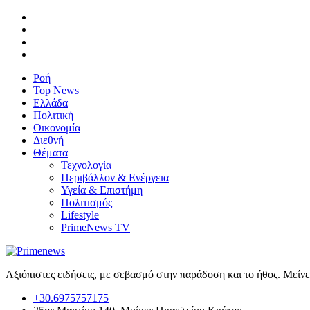
Ροή
Top News
Ελλάδα
Πολιτική
Οικονομία
Διεθνή
Θέματα
Τεχνολογία
Περιβάλλον & Ενέργεια
Υγεία & Επιστήμη
Πολιτισμός
Lifestyle
PrimeNews TV
Αξιόπιστες ειδήσεις, με σεβασμό στην παράδοση και το ήθος. Μείν
+30.6975757175