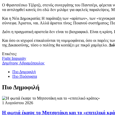
Ο Φραντσέσκο Τζόρτζι, στενός συνεργάτης του Παντσέρι, φέρεται να
να αντιληφθεί κανείς ότι εδώ δεν μιλάμε για αφελείς παραλείψεις. 
Και η Νέα Δημοκρατία; Η παράταξη των «αρίστων», των «τεχνοκρατώ
σύννεφα. Άριστοι, ναι. Αλλά άριστοι τίνος; Ποιανού συστήματος; Πο
Διότι η πραγματική αριστεία δεν είναι το βιογραφικό. Είναι η κρίση.
Και όσο οι ισχυροί επικαλούνται τη νομιμοφάνεια, όσο οι παρέες 
της Δικαιοσύνης, τόσο ο πολίτης θα κοιτάζει με πικρό χαμόγελο.
Διό
Ετικέτες:
Fight Impunity
Δημήτρης Αβραμόπουλος
Πιο Δημοφιλή
Πιο Πρόσφατα
Πιο Δημοφιλή
1 Αυγούστου 2026
Η φωτιά έκαψε το Μητσοτάκη και το «επιτελικό κρ