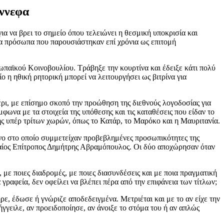
ύννεφα
α να βρει το σημείο όπου τελειώνει η θεσμική υποκρισία και
για πρόσωπα που παρουσιάστηκαν επί χρόνια ως επιτομή
ρωπαϊκού Κοινοβουλίου. Τράβηξε την κουρτίνα και έδειξε κάτι πολύ
 ηθική ρητορική μπορεί να λειτουργήσει ως βιτρίνα για
ρι, με επίσημο σκοπό την προώθηση της διεθνούς λογοδοσίας για
ωνα με τα στοιχεία της υπόθεσης και τις καταθέσεις που είδαν το
ής υπέρ τρίτων χωρών, όπως το Κατάρ, το Μαρόκο και η Μαυριτανία.
νο στο οποίο συμμετείχαν προβεβλημένες προσωπικότητες της
παίος Επίτροπος Δημήτρης Αβραμόπουλος. Οι δύο αποχώρησαν όταν
, με ποιες διαδρομές, με ποιες διασυνδέσεις και με ποια πραγματική
γραφεία, δεν οφείλει να βλέπει πέρα από την επιφάνεια των τίτλων;
ήρε, έδωσε ή γνώριζε αποδεδειγμένα. Μετριέται και με το αν είχε την
γγειλε, αν προειδοποίησε, αν άνοιξε το στόμα του ή αν απλώς