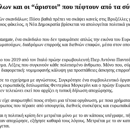
ων και οι “άριστοι” που πέφτουν από τα σ
ών σκανδάλων; Πόσο βαθιά πρέπει να σκάψει κανείς στις Βρυξέλλες γι
έτοιος φάκελος, η Νέα Δημοκρατία βρίσκεται να απολογείται πολιτικά 
atargate, ένα σκάνδαλο που δεν τραυμάτισε απλώς την εικόνα του Ευ
τούχων, διαδρόμων επιρροής και διεθνών επαφών, μέσα στον οποίο η
ιο του 2019 από τον Ιταλό πρώην ευρωβουλευτή Πιερ Αντόνιο Παντσέ
γμα. Λέξεις που συγκινούν κάθε πολιτισμένο άνθρωπο. Μόνο που, σύμφ
λύ διαφορετική: νομιμοφανής κάλυψη για προσπάθειες άσκησης επιρρο
σε το εγχείρημα με αγνώστους. Συγκρότησε ένα συμβουλευτικό όργα
της ευρωπαϊκής διπλωματίας Φεντερίκα Μογκερίνι και ο πρώην Ευρω
δεν τελειώνει εκεί που αρχίζει η τυπική δήλωση αποχώρησης.
εν είχε αναρωτηθεί ποιος στήνει μια τέτοια οργάνωση, με ποια χρήματα
θρωπος που πέρασε από υπουργεία, διεθνείς συσκέψεις και ευρωπαϊκά 
Και η πολιτική κρίση δεν μετριέται μόνο με το αν κάποιος υπέγραψε, π
όταν αποχώρησε, εξήγησε καθαρά τους λόγους. Μετριέται με το αν κατή
εται.