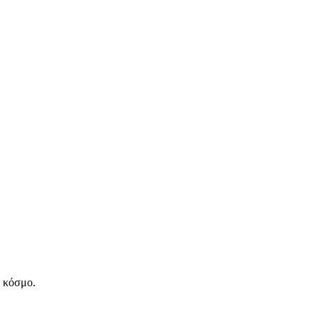
ν κόσμο.