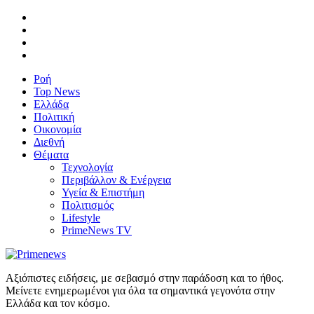
Ροή
Top News
Ελλάδα
Πολιτική
Οικονομία
Διεθνή
Θέματα
Τεχνολογία
Περιβάλλον & Ενέργεια
Υγεία & Επιστήμη
Πολιτισμός
Lifestyle
PrimeNews TV
Αξιόπιστες ειδήσεις, με σεβασμό στην παράδοση και το ήθος.
Μείνετε ενημερωμένοι για όλα τα σημαντικά γεγονότα στην
Ελλάδα και τον κόσμο.