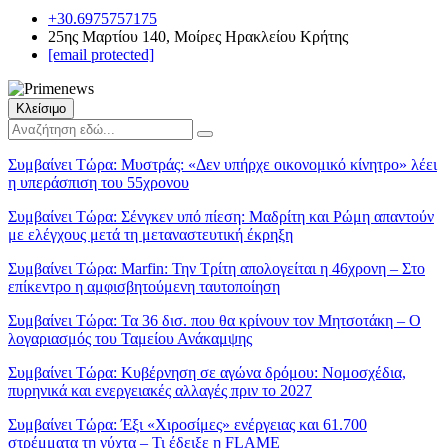
+30.6975757175
25ης Μαρτίου 140, Μοίρες Ηρακλείου Κρήτης
[email protected]
Κλείσιμο
Συμβαίνει Τώρα:
Μυστράς: «Δεν υπήρχε οικονομικό κίνητρο» λέει
η υπεράσπιση του 55χρονου
Συμβαίνει Τώρα:
Σένγκεν υπό πίεση: Μαδρίτη και Ρώμη απαντούν
με ελέγχους μετά τη μεταναστευτική έκρηξη
Συμβαίνει Τώρα:
Marfin: Την Τρίτη απολογείται η 46χρονη – Στο
επίκεντρο η αμφισβητούμενη ταυτοποίηση
Συμβαίνει Τώρα:
Τα 36 δισ. που θα κρίνουν τον Μητσοτάκη – Ο
λογαριασμός του Ταμείου Ανάκαμψης
Συμβαίνει Τώρα:
Κυβέρνηση σε αγώνα δρόμου: Νομοσχέδια,
πυρηνικά και ενεργειακές αλλαγές πριν το 2027
Συμβαίνει Τώρα:
Έξι «Χιροσίμες» ενέργειας και 61.700
στρέμματα τη νύχτα – Τι έδειξε η FLAME