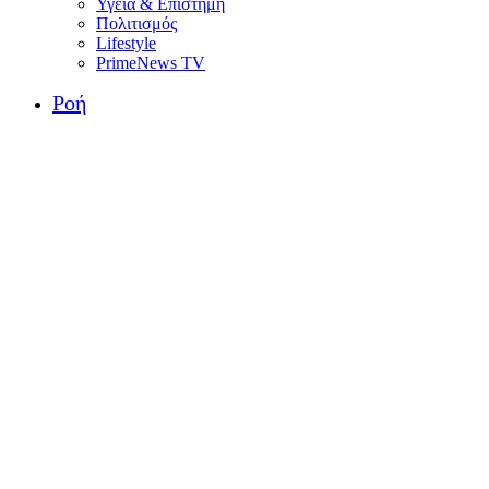
Υγεία & Επιστήμη
Πολιτισμός
Lifestyle
PrimeNews TV
Ροή