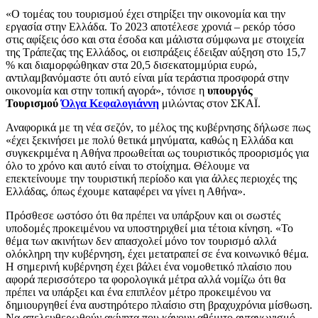
«Ο τομέας του τουρισμού έχει στηρίξει την οικονομία και την
εργασία στην Ελλάδα. Το 2023 αποτέλεσε χρονιά – ρεκόρ τόσο
στις αφίξεις όσο και στα έσοδα και μάλιστα σύμφωνα με στοιχεία
της Τράπεζας της Ελλάδος, οι εισπράξεις έδειξαν αύξηση στο 15,7
% και διαμορφώθηκαν στα 20,5 δισεκατομμύρια ευρώ,
αντιλαμβανόμαστε ότι αυτό είναι μία τεράστια προσφορά στην
οικονομία και στην τοπική αγορά», τόνισε η
υπουργός
Τουρισμού
Όλγα Κεφαλογιάννη
μιλώντας στον ΣΚΑΪ.
Αναφορικά με τη νέα σεζόν, το μέλος της κυβέρνησης δήλωσε πως
«έχει ξεκινήσει με πολύ θετικά μηνύματα, καθώς η Ελλάδα και
συγκεκριμένα η Αθήνα προωθείται ως τουριστικός προορισμός για
όλο το χρόνο και αυτό είναι το στοίχημα. Θέλουμε να
επεκτείνουμε την τουριστική περίοδο και για άλλες περιοχές της
Ελλάδας, όπως έχουμε καταφέρει να γίνει η Αθήνα».
Πρόσθεσε ωστόσο ότι θα πρέπει να υπάρξουν και οι σωστές
υποδομές προκειμένου να υποστηριχθεί μια τέτοια κίνηση. «Το
θέμα των ακινήτων δεν απασχολεί μόνο τον τουρισμό αλλά
ολόκληρη την κυβέρνηση, έχει μετατραπεί σε ένα κοινωνικό θέμα.
Η σημερινή κυβέρνηση έχει βάλει ένα νομοθετικό πλαίσιο που
αφορά περισσότερο τα φορολογικά μέτρα αλλά νομίζω ότι θα
πρέπει να υπάρξει και ένα επιπλέον μέτρο προκειμένου να
δημιουργηθεί ένα αυστηρότερο πλαίσιο στη βραχυχρόνια μίσθωση.
Να απελευθερωθούν ακίνητα που κάνουν αθέμιτο ανταγωνισμό