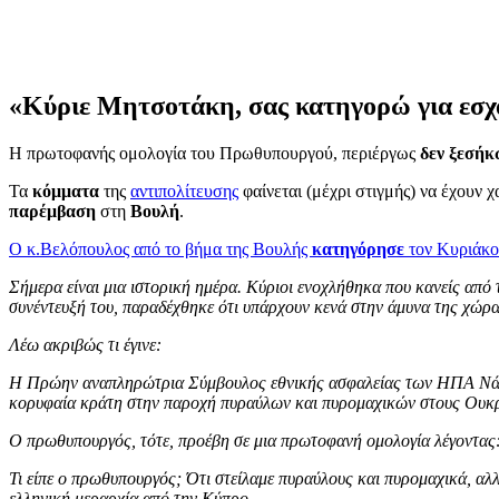
«Κύριε Μητσοτάκη, σας κατηγορώ για εσχ
Η πρωτοφανής ομολογία του Πρωθυπουργού, περιέργως
δεν ξεσή
Τα
κόμματα
της
αντιπολίτευσης
φαίνεται (μέχρι στιγμής) να έχουν
παρέμβαση
στη
Βουλή
.
Ο κ.Βελόπουλος από το βήμα της Βουλής
κατηγόρησε
τον Κυριάκο
Σήμερα είναι μια ιστορική ημέρα. Κύριοι ενοχλήθηκα που κανείς από
συνέντευξή του, παραδέχθηκε ότι υπάρχουν κενά στην άμυνα της χώρα
Λέω ακριβώς τι έγινε:
Η Πρώην αναπληρώτρια Σύμβουλος εθνικής ασφαλείας των ΗΠΑ Νάντια 
κορυφαία κράτη στην παροχή πυραύλων και πυρομαχικών στους Ουκ
Ο πρωθυπουργός, τότε, προέβη σε μια πρωτοφανή ομολογία λέγοντας: «
Τι είπε ο πρωθυπουργός; Ότι στείλαμε πυραύλους και πυρομαχικά, αλλ
ελληνική μεραρχία από την Κύπρο.