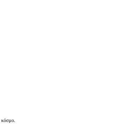
ν κόσμο.