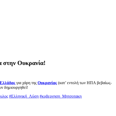
α στην Ουκρανία!
Ελλάδας
για χάρη της
Ουκρανίας
(κατ’ εντολή των ΗΠΑ βεβαίως-
υν δημιουργηθεί!
ουλος
#Ελληνική_Λύση
#κυβερνηση_Μητσοτακη