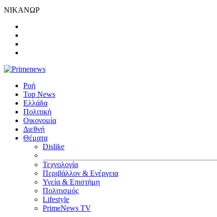
ΝΙΚΑΝΩΡ
Ροή
Top News
Ελλάδα
Πολιτική
Οικονομία
Διεθνή
Θέματα
Dislike
Τεχνολογία
Περιβάλλον & Ενέργεια
Υγεία & Επιστήμη
Πολιτισμός
Lifestyle
PrimeNews TV