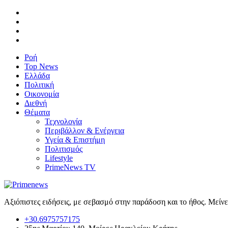
Ροή
Top News
Ελλάδα
Πολιτική
Οικονομία
Διεθνή
Θέματα
Τεχνολογία
Περιβάλλον & Ενέργεια
Υγεία & Επιστήμη
Πολιτισμός
Lifestyle
PrimeNews TV
Αξιόπιστες ειδήσεις, με σεβασμό στην παράδοση και το ήθος. Μείν
+30.6975757175