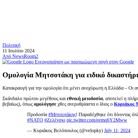
Πολιτική
11 Ιουλίου 2024
Από
NewsRoom2
Ενεργοποίηση ως προτιμώμενη πηγή στην Google
Ομολογία Μητσοτάκη για ειδικό δικαστήρι
Κατακραυγή για την ομολογία ότι μένει ανοχύρωτη η Ελλάδα – Οι αν
Σκάνδαλο πρώτου μεγέθους και
εθνική μειοδοσία
, αποτελεί η πλή
βεβαίως), όπως
ομολόγησε
χθες ανερυθρίαστα ο ίδιος ο
Κυριάκος 
Προδοσία
#Μητσοτάκης
! Παραδέχθηκε ότι δίνοντας ό
#ΝΑΤΟ
#Ζελένσκι
pic.twitter.com/eemq6Y2Mww
— Κυριάκος Βελόπουλος (@velopky)
July 11, 2024