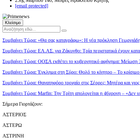
25ης Μαρτίου 140, Μοίρες Ηρακλείου Κρήτης
[email protected]
Κλείσιμο
Συμβαίνει Τώρα:
«Θα σας καταγράφω»: Η νέα πρόκληση Γεωργιάδη 
Συμβαίνει Τώρα:
ΕΛ.ΑΣ. για Ζάκυνθο: Τρία περιστατικά έχουν κα
Συμβαίνει Τώρα:
ΟΟΣΑ εκθέτει το κυβερνητικό αφήγημα: Μείωση 
Συμβαίνει Τώρα:
Έγκλημα στη Σύρο: Θολό το κίνητρο – Το κρίσιμο 
Συμβαίνει Τώρα:
Θανατηφόρο τροχαίο στις Σέρρες: Μητέρα και γιο
Συμβαίνει Τώρα:
Marfin: Την Τρίτη απολογείται η 46χρονη – «Δεν υ
Σήμερα Γιορτάζουν:
ΑΣΤΕΡΙΟΣ
ΑΣΤΕΡΩ
ΑΣΤΡΙΝΗ