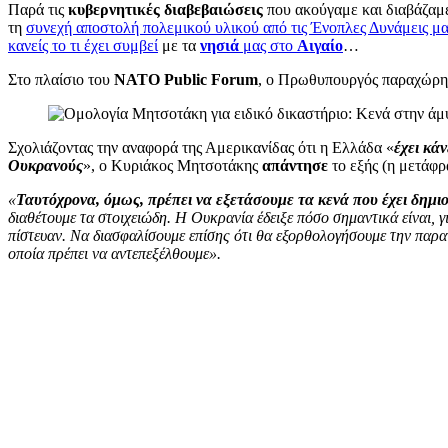
Παρά τις
κυβερνητικές διαβεβαιώσεις
που ακούγαμε και διαβάζαμε 
τη
συνεχή αποστολή πολεμικού υλικού από τις Ένοπλες Δυνάμεις μα
κανείς το τι έχει συμβεί
με τα
νησιά
μας στο
Αιγαίο
…
Στο πλαίσιο του
NATO Public Forum
, ο Πρωθυπουργός παραχώρη
Σχολιάζοντας την αναφορά της Αμερικανίδας ότι η Ελλάδα «
έχει κά
Ουκρανούς
», ο Κυριάκος Μητσοτάκης
απάντησε
το εξής (η μετάφ
«
Ταυτόχρονα, όμως, πρέπει να εξετάσουμε τα κενά που έχει δημιο
διαθέτουμε τα στοιχειώδη. Η Ουκρανία έδειξε πόσο σημαντικά είναι, 
πίστευαν. Να διασφαλίσουμε επίσης ότι θα εξορθολογήσουμε την παρα
οποία πρέπει να αντεπεξέλθουμε».