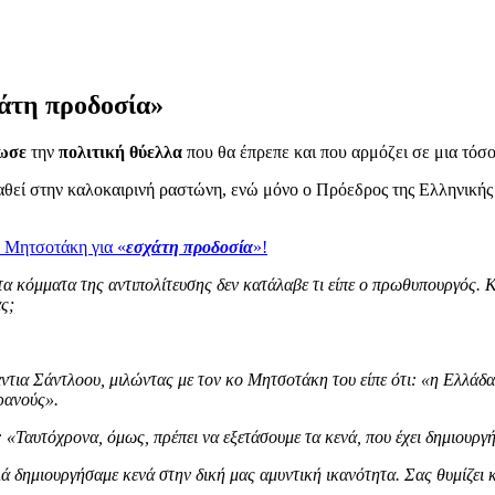
άτη προδοσία»
κωσε
την
πολιτική θύελλα
που θα έπρεπε και που αρμόζει σε μια τόσ
 χαθεί στην καλοκαιρινή ραστώνη, ενώ μόνο ο Πρόεδρος της Ελληνική
 Μητσοτάκη για «
εσχάτη προδοσία
»!
 τα κόμματα της αντιπολίτευσης δεν κατάλαβε τι είπε ο πρωθυπουργός
ς;
Σάντλοου, μιλώντας με τον κο Μητσοτάκη του είπε ότι: «η Ελλάδα έχ
ρανούς».
Ταυτόχρονα, όμως, πρέπει να εξετάσουμε τα κενά, που έχει δημιουργήσ
ά δημιουργήσαμε κενά στην δική μας αμυντική ικανότητα. Σας θυμίζει κ