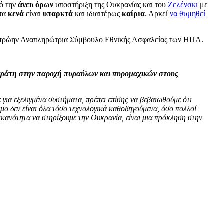
πό την
άνευ όρων
υποστήριξη της Ουκρανίας και του
Ζελένσκι
με
 τα
κενά
είναι
υπαρκτά
και ιδιαιτέρως
καίρια
. Αρκεί
να θυμηθεί
και πρώην Αναπληρώτρια Σύμβουλο Εθνικής Ασφαλείας των ΗΠΑ.
α κράτη στην παροχή πυραύλων και πυρομαχικών στους
 για εξελιγμένα συστήματα, πρέπει επίσης να βεβαιωθούμε ότι
εμο δεν είναι όλα τόσο τεχνολογικά καθοδηγούμενα, όσο πολλοί
ικανότητα να στηρίξουμε την Ουκρανία, είναι μια πρόκληση στην