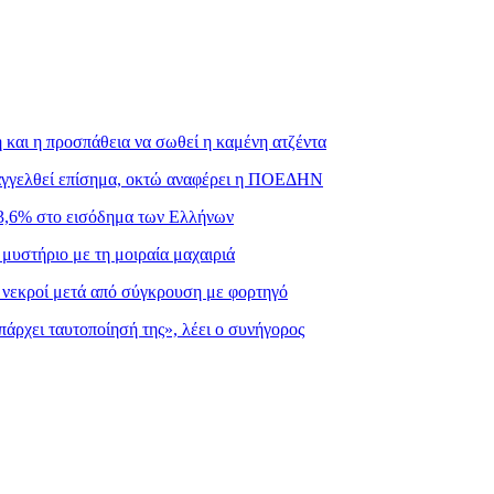
και η προσπάθεια να σωθεί η καμένη ατζέντα
ταγγελθεί επίσημα, οκτώ αναφέρει η ΠΟΕΔΗΝ
3,6% στο εισόδημα των Ελλήνων
μυστήριο με τη μοιραία μαχαιριά
ς νεκροί μετά από σύγκρουση με φορτηγό
πάρχει ταυτοποίησή της», λέει ο συνήγορος