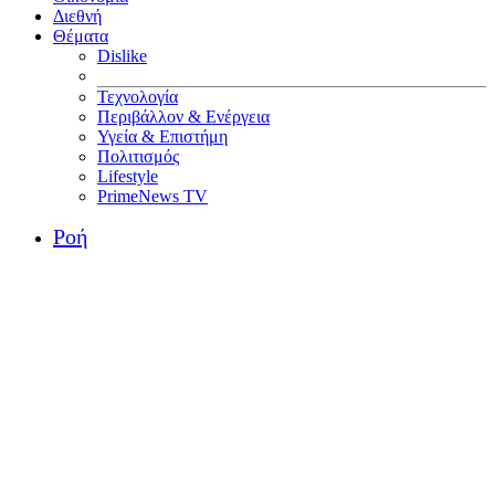
Διεθνή
Θέματα
Dislike
Τεχνολογία
Περιβάλλον & Ενέργεια
Υγεία & Επιστήμη
Πολιτισμός
Lifestyle
PrimeNews TV
Ροή