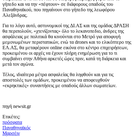
γήπεδο και να την «πέφτουν» σε διάφορους οπαδούς του
Παναθηναϊκού, που πηγαίνουν στο γήπεδο της λεωφόρου
Αλεξάνδρας.
Για το λόγο αυτό, αστυνομικοί της ΔΙ.ΑΣ και της ομάδας ΔΡΑΣΗ
θα περιπολούν, «χτενίζοντας» όλο το λεκανοπεδιο, άνδρες της
ασφάλειας με πολιτικά θα κινούνται στο Μετρό για αποφυγή
μεμονωμένων περιστατικών, ενώ τα drones και το ελικόπτερο της
ΕΛ.ΑΣ, θα μεταφέρουν online εικόνα στο κέντρο επιχειρήσεων,
προκειμένου οι αρχές να έχουν πλήρη ενημέρωση για το τι
συμβαίνει στην Αθήνα αρκετές ώρες πριν, κατά τη διάρκεια και
μετά τον αγώνα.
Τέλος, ιδιαίτερα μέτρα ασφαλείας θα ληφθούν και για τις
αποστολές των ομάδων, προκειμένου να αποφευχθούν
«εκρηκτικές» συναντήσεις με οπαδούς άλλων σωματείων.
πηγή newsit.gr
Ετικέτες:
πρόσφατα
Παναθηναϊκός
Μαρσέιγ