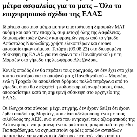
μέτρα ασφαλείας για το ματς – Όλο το
επιχειρησιακό σχέδιο της ΕΛΑΣ
Ιδιαίτερα αυστηρά μέτρα με την επιστράτευση διμοιριών ΜΑΤ
ακόμη και από την επαρχία, συμμετοχή όλης της Ασφάλειας,
δημιουργία τριών ζωνών και φραγμών γύρω από το γήπεδο
Απόστολος Νικολαίδης, χρήση ελικοπτέρων και drones
αποφασίστηκαν σήμερα, Τετάρτη (09.08.23) στη διευρυμένη
σύσκεψη της ΕΛ.ΑΣ για τον αγώνα του Παναθηναϊκού με τη
Μαρσέιγ στο γήπεδο της λεωφόρου Αλεξάνδρας.
Κανείς οπαδός δεν θα περάσει τους φραγμούς, αν δεν έχει στο χέρι
του το εισιτήριο για το αποψινό ματς Παναθηναϊκού – Μαρσέιγ,
ενώ η Τροχαία θα αποκλείσει δρόμους πολλά τετράγωνα από το
γήπεδο, όπου θα διεξαχθεί η ποδοσφαιρική αναμέτρηση, όπως
αποφασίστηκε κατά τη σημερινή σύσκεψη στο αρχηγείο της
ΕΛΑΣ.
Οι έλεγχοι στα σύνορα, μέχρι στιγμής, δεν έχουν δείξει ότι έχουν
έρθει οπαδοί της Μαρσέιγ, που είναι αδελφοποιημένοι με τους
φιλάθλους της ΑΕΚ, ενώ αυτό που ανησυχεί τους αξιωματικούς της
Αστυνομίας είναι μεμονωμένα περιστατικά, μακριά από το γήπεδο.
Για παράδειγμα, να σχηματιστούν ομάδες οπαδών αντιπάλων
σωματείων, να κινούνται σε διάφορες περιοχές γύρω από το