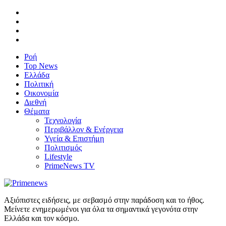
Ροή
Top News
Ελλάδα
Πολιτική
Οικονομία
Διεθνή
Θέματα
Τεχνολογία
Περιβάλλον & Ενέργεια
Υγεία & Επιστήμη
Πολιτισμός
Lifestyle
PrimeNews TV
Αξιόπιστες ειδήσεις, με σεβασμό στην παράδοση και το ήθος.
Μείνετε ενημερωμένοι για όλα τα σημαντικά γεγονότα στην
Ελλάδα και τον κόσμο.