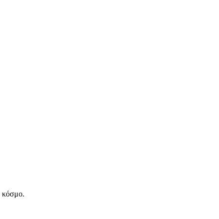
ν κόσμο.