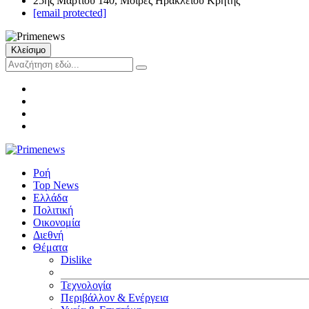
25ης Μαρτίου 140, Μοίρες Ηρακλείου Κρήτης
[email protected]
Κλείσιμο
Ροή
Top News
Ελλάδα
Πολιτική
Οικονομία
Διεθνή
Θέματα
Dislike
Τεχνολογία
Περιβάλλον & Ενέργεια