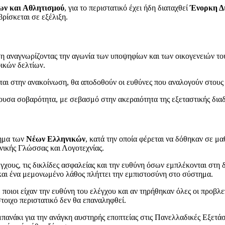
ων και Αθλητισμού
, για το περιστατικό έχει ήδη διαταχθεί
Ένορκη Δ
ρίσκεται σε εξέλιξη.
ση αναγνωρίζοντας την αγωνία των υποψηφίων και των οικογενειών τ
ικών δελτίων.
ται στην ανακοίνωση, θα αποδοθούν οι ευθύνες που αναλογούν στου
δέουσα σοβαρότητα, με σεβασμό στην ακεραιότητα της εξεταστικής δια
θημα των
Νέων Ελληνικών
, κατά την οποία φέρεται να δόθηκαν σε μ
νικής Γλώσσας και Λογοτεχνίας.
χους, τις δικλίδες ασφαλείας και την ευθύνη όσων εμπλέκονται στη δ
αι ένα μεμονωμένο λάθος πλήττει την εμπιστοσύνη στο σύστημα.
οιοι είχαν την ευθύνη του ελέγχου και αν τηρήθηκαν όλες οι προβλεπ
τοιχο περιστατικό δεν θα επαναληφθεί.
κι για την ανάγκη αυστηρής εποπτείας στις Πανελλαδικές Εξετάσεις