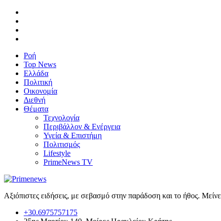
Ροή
Top News
Ελλάδα
Πολιτική
Οικονομία
Διεθνή
Θέματα
Τεχνολογία
Περιβάλλον & Ενέργεια
Υγεία & Επιστήμη
Πολιτισμός
Lifestyle
PrimeNews TV
Αξιόπιστες ειδήσεις, με σεβασμό στην παράδοση και το ήθος. Μείν
+30.6975757175