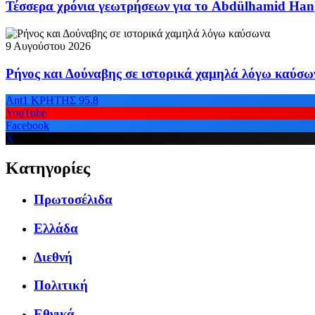
Τέσσερα χρόνια γεωτρήσεων για το Abdülhamid Han
9 Αυγούστου 2026
Ρήνος και Δούναβης σε ιστορικά χαμηλά λόγω καύσω
Ant1 ΚΡΗΤΗΣ 95.8
YouTube
Facebook
X
Κατηγορίες
Πρωτοσέλιδα
Ελλάδα
Διεθνή
Πολιτική
Εθνικά