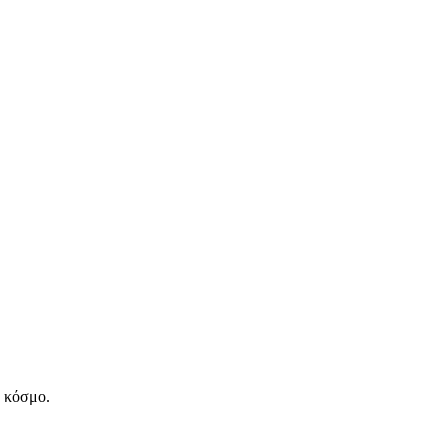
ν κόσμο.