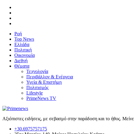
Ροή
Top News
Ελλάδα
Πολιτική
Οικονομία
Διεθνή
Θέματα
Τεχνολογία
Περιβάλλον & Ενέργεια
Υγεία & Επιστήμη
Πολιτισμός
Lifestyle
PrimeNews TV
Αξιόπιστες ειδήσεις, με σεβασμό στην παράδοση και το ήθος. Μείν
+30.6975757175