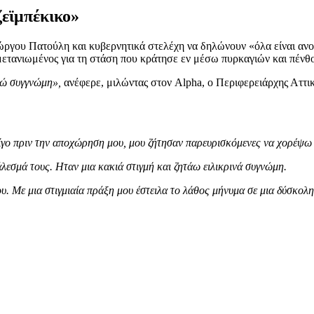
εϊμπέκικο»
ώργου Πατούλη και κυβερνητικά στελέχη να δηλώνουν «όλα είναι ανοι
ε μετανιωμένος για τη στάση που κράτησε εν μέσω πυρκαγιών και πέν
τώ συγγνώμη»,
ανέφερε, μιλώντας στον Alpha, ο Περιφερειάρχης Αττικ
ίγο πριν την αποχώρηση μου, μου ζήτησαν παρευρισκόμενες να χορέψω 
εσμά τους. Ηταν μια κακιά στιγμή και ζητάω ειλικρινά συγνώμη.
 Με μια στιγμιαία πράξη μου έστειλα το λάθος μήνυμα σε μια δύσκολη 