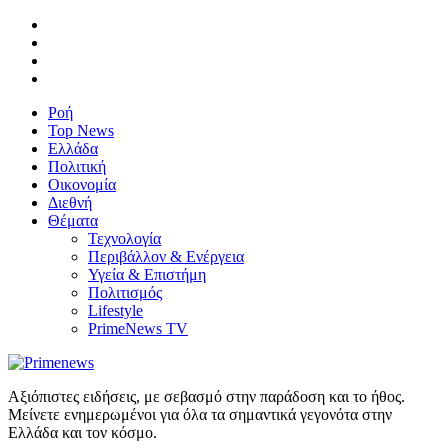
Ροή
Top News
Ελλάδα
Πολιτική
Οικονομία
Διεθνή
Θέματα
Τεχνολογία
Περιβάλλον & Ενέργεια
Υγεία & Επιστήμη
Πολιτισμός
Lifestyle
PrimeNews TV
Αξιόπιστες ειδήσεις, με σεβασμό στην παράδοση και το ήθος.
Μείνετε ενημερωμένοι για όλα τα σημαντικά γεγονότα στην
Ελλάδα και τον κόσμο.