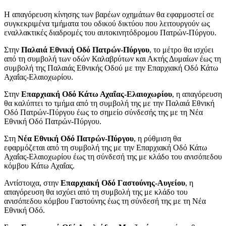
Η απαγόρευση κίνησης των βαρέων οχημάτων θα εφαρμοστεί σε
συγκεκριμένα τμήματα του οδικού δικτύου που λειτουργούν ως
εναλλακτικές διαδρομές του αυτοκινητόδρομου Πατρών-Πύργου.
Στην
Παλαιά Εθνική Οδό Πατρών-Πύργου
, το μέτρο θα ισχύει
από τη συμβολή των οδών Καλαβρύτων και Ακτής Δυμαίων έως τη
συμβολή της Παλαιάς Εθνικής Οδού με την Επαρχιακή Οδό Κάτω
Αχαΐας-Ελαιοχωρίου.
Στην
Επαρχιακή Οδό Κάτω Αχαΐας-Ελαιοχωρίου
, η απαγόρευση
θα καλύπτει το τμήμα από τη συμβολή της με την Παλαιά Εθνική
Οδό Πατρών-Πύργου έως το σημείο σύνδεσής της με τη Νέα
Εθνική Οδό Πατρών-Πύργου.
Στη
Νέα Εθνική Οδό Πατρών-Πύργου
, η ρύθμιση θα
εφαρμόζεται από τη συμβολή της με την Επαρχιακή Οδό Κάτω
Αχαΐας-Ελαιοχωρίου έως τη σύνδεσή της με κλάδο του ανισόπεδου
κόμβου Κάτω Αχαΐας.
Αντίστοιχα, στην
Επαρχιακή Οδό Γαστούνης-Αυγείου
, η
απαγόρευση θα ισχύει από τη συμβολή της με κλάδο του
ανισόπεδου κόμβου Γαστούνης έως τη σύνδεσή της με τη Νέα
Εθνική Οδό.