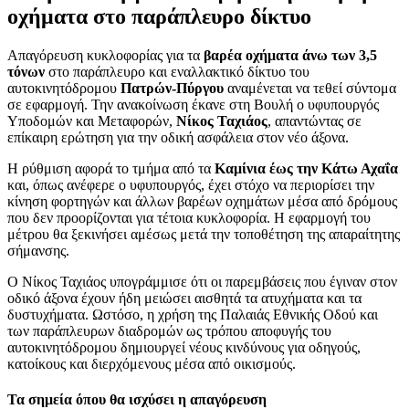
οχήματα στο παράπλευρο δίκτυο
Απαγόρευση κυκλοφορίας για τα
βαρέα οχήματα άνω των 3,5
τόνων
στο παράπλευρο και εναλλακτικό δίκτυο του
αυτοκινητόδρομου
Πατρών-Πύργου
αναμένεται να τεθεί σύντομα
σε εφαρμογή. Την ανακοίνωση έκανε στη Βουλή ο υφυπουργός
Υποδομών και Μεταφορών,
Νίκος Ταχιάος
, απαντώντας σε
επίκαιρη ερώτηση για την οδική ασφάλεια στον νέο άξονα.
Η ρύθμιση αφορά το τμήμα από τα
Καμίνια έως την Κάτω Αχαΐα
και, όπως ανέφερε ο υφυπουργός, έχει στόχο να περιορίσει την
κίνηση φορτηγών και άλλων βαρέων οχημάτων μέσα από δρόμους
που δεν προορίζονται για τέτοια κυκλοφορία. Η εφαρμογή του
μέτρου θα ξεκινήσει αμέσως μετά την τοποθέτηση της απαραίτητης
σήμανσης.
Ο Νίκος Ταχιάος υπογράμμισε ότι οι παρεμβάσεις που έγιναν στον
οδικό άξονα έχουν ήδη μειώσει αισθητά τα ατυχήματα και τα
δυστυχήματα. Ωστόσο, η χρήση της Παλαιάς Εθνικής Οδού και
των παράπλευρων διαδρομών ως τρόπου αποφυγής του
αυτοκινητόδρομου δημιουργεί νέους κινδύνους για οδηγούς,
κατοίκους και διερχόμενους μέσα από οικισμούς.
Τα σημεία όπου θα ισχύσει η απαγόρευση