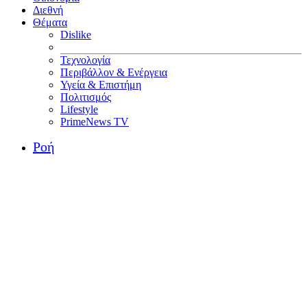
Διεθνή
Θέματα
Dislike
Τεχνολογία
Περιβάλλον & Ενέργεια
Υγεία & Επιστήμη
Πολιτισμός
Lifestyle
PrimeNews TV
Ροή