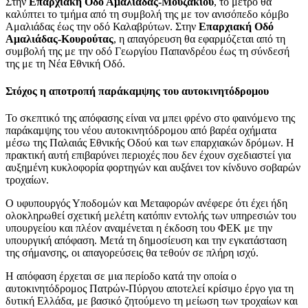
Στην
Επαρχιακή Οδό Αμαλιάδας-Μουζακίου
, το μέτρο θα
καλύπτει το τμήμα από τη συμβολή της με τον ανισόπεδο κόμβο
Αμαλιάδας έως την οδό Καλαβρύτων. Στην
Επαρχιακή Οδό
Αμαλιάδας-Κουρούτας
, η απαγόρευση θα εφαρμόζεται από τη
συμβολή της με την οδό Γεωργίου Παπανδρέου έως τη σύνδεσή
της με τη Νέα Εθνική Οδό.
Στόχος η αποτροπή παράκαμψης του αυτοκινητόδρομου
Το σκεπτικό της απόφασης είναι να μπει φρένο στο φαινόμενο της
παράκαμψης του νέου αυτοκινητόδρομου από βαρέα οχήματα
μέσω της Παλαιάς Εθνικής Οδού και των επαρχιακών δρόμων. Η
πρακτική αυτή επιβαρύνει περιοχές που δεν έχουν σχεδιαστεί για
αυξημένη κυκλοφορία φορτηγών και αυξάνει τον κίνδυνο σοβαρών
τροχαίων.
Ο υφυπουργός Υποδομών και Μεταφορών ανέφερε ότι έχει ήδη
ολοκληρωθεί σχετική μελέτη κατόπιν εντολής των υπηρεσιών του
υπουργείου και πλέον αναμένεται η έκδοση του ΦΕΚ με την
υπουργική απόφαση. Μετά τη δημοσίευση και την εγκατάσταση
της σήμανσης, οι απαγορεύσεις θα τεθούν σε πλήρη ισχύ.
Η απόφαση έρχεται σε μια περίοδο κατά την οποία ο
αυτοκινητόδρομος Πατρών-Πύργου αποτελεί κρίσιμο έργο για τη
δυτική Ελλάδα, με βασικό ζητούμενο τη μείωση των τροχαίων και