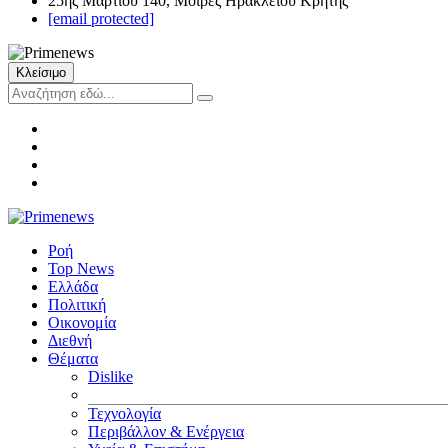
25ης Μαρτίου 140, Μοίρες Ηρακλείου Κρήτης
[email protected]
Κλείσιμο
Ροή
Top News
Ελλάδα
Πολιτική
Οικονομία
Διεθνή
Θέματα
Dislike
Τεχνολογία
Περιβάλλον & Ενέργεια