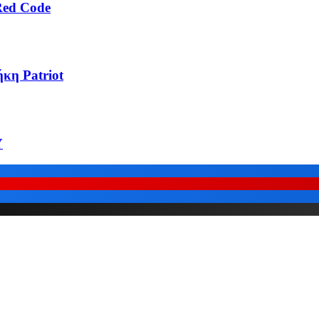
Red Code
κη Patriot
Υ