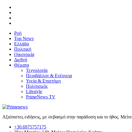
Ροή
Top News
Ελλάδα
Πολιτική
Οικονομία
Διεθνή
Θέματα
Τεχνολογία
Περιβάλλον & Ενέργεια
Υγεία & Επιστήμη
Πολιτισμός
Lifestyle
PrimeNews TV
Αξιόπιστες ειδήσεις, με σεβασμό στην παράδοση και το ήθος. Μείν
+30.6975757175