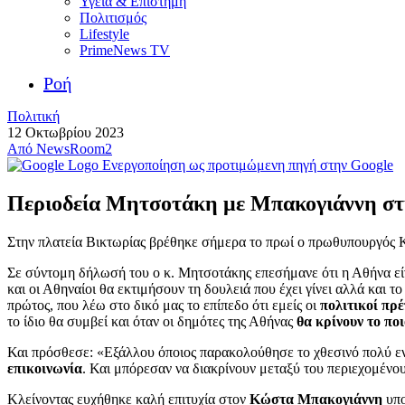
Υγεία & Επιστήμη
Πολιτισμός
Lifestyle
PrimeNews TV
Ροή
Πολιτική
12 Οκτωβρίου 2023
Από
NewsRoom2
Ενεργοποίηση ως προτιμώμενη πηγή στην Google
Περιοδεία Μητσοτάκη με Μπακογιάννη στην
Στην πλατεία Βικτωρίας βρέθηκε σήμερα το πρωί ο πρωθυπουργός Κ
Σε σύντομη δήλωσή του ο κ. Μητσοτάκης επεσήμανε ότι η Αθήνα είνα
και οι Αθηναίοι θα εκτιμήσουν τη δουλειά που έχει γίνει αλλά και τ
πρώτος, που λέω στο δικό μας το επίπεδο ότι εμείς οι
πολιτικοί πρ
το ίδιο θα συμβεί και όταν οι δημότες της Αθήνας
θα κρίνουν το πο
Και πρόσθεσε: «Εξάλλου όποιος παρακολούθησε το χθεσινό πολύ ε
επικοινωνία
. Και μπόρεσαν να διακρίνουν μεταξύ του περιεχομένου
Κλείνοντας ευχήθηκε καλή επιτυχία στον
Κώστα Μπακογιάννη
υπο