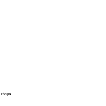
ν κόσμο.