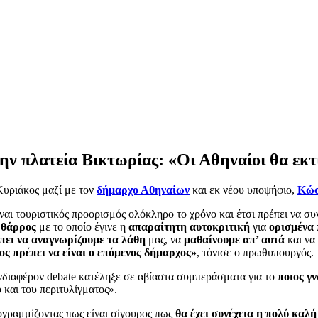
 πλατεία Βικτωρίας: «Οι Αθηναίοι θα εκτιμ
υριάκος μαζί με τον
δήμαρχο Αθηναίων
και εκ νέου υποψήφιο,
Κώσ
ι τουριστικός προορισμός ολόκληρο το χρόνο και έτσι πρέπει να συνε
ο
θάρρος
με το οποίο έγινε η
απαραίτητη αυτοκριτική
για
ορισμένα 
έπει να αναγνωρίζουμε τα λάθη
μας, να
μαθαίνουμε απ’ αυτά
και να
ιος πρέπει να είναι ο επόμενος δήμαρχος»
, τόνισε ο πρωθυπουργός.
νδιαφέρον debate κατέληξε σε αβίαστα συμπεράσματα για το
ποιος γ
 και του περιτυλίγματος».
γραμμίζοντας πως είναι σίγουρος πως
θα έχει συνέχεια η πολύ καλή