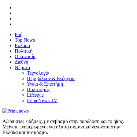
Ροή
Top News
Ελλάδα
Πολιτική
Οικονομία
Διεθνή
Θέματα
Τεχνολογία
Περιβάλλον & Ενέργεια
Υγεία & Επιστήμη
Πολιτισμός
Lifestyle
PrimeNews TV
Αξιόπιστες ειδήσεις, με σεβασμό στην παράδοση και το ήθος.
Μείνετε ενημερωμένοι για όλα τα σημαντικά γεγονότα στην
Ελλάδα και τον κόσμο.