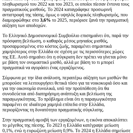
πληθωρισμού του 2022 και του 2023, οι οποίοι πίεσαν έντονα τους
πραγματικούς μισθούς. Το 2024 καταγράφηκε προσωρινή
αντιστροφή της τάσης, όμως ο υψηλός δομικός πληθωρισμός, που
διαμορφώθηκε στο
3,6%
το 2025, περιόρισε ξανά την πραγματική
αύξηση των αποδοχών.
Το Ελληνικό Δημοσιονομικό Συμβούλιο επισημαίνει ότι, παρά την
πρόσφατη βελτίωση, ο καθαρός μέσος μηνιαίος μισθός,
προσαρμοσμένος στο κόστος ζωής, παραμένει σημαντικά
χαμηλότερος στην Ελλάδα σε σχέση με τις περισσότερες χώρες
της ΕΕ. Αυτό σημαίνει ότι η σύγκριση δεν πρέπει να γίνεται μόνο
με βάση τον ονομαστικό μισθό, αλλά με βάση το τι μπορεί
πραγματικά να αγοράσει ένας εργαζόμενος.
Σύμφωνα με την ίδια ανάλυση, περαιτέρω αύξηση των μισθών θα
μπορούσε να λειτουργήσει θετικά τόσο για τα νοικοκυριά όσο και
για την οικονομία συνολικά, υπό την προϋπόθεση ότι θα
συνοδεύεται από διατηρήσιμη ανάπτυξη και βελτίωση της
παραγωγικότητας. Το πρόβλημα είναι ότι η παραγωγικότητα
παραμένει σε ιδιαίτερα χαμηλά επίπεδα στην Ελλάδα,
περιορίζοντας τη δυνατότητα πραγματικής σύγκλισης.
Στην πραγματική αμοιβή των εργαζομένων, η εικόνα αποκαλύπτει
το μέγεθος της πίεσης. Το 2023 η Ελλάδα κατέγραψε μείωση
0,1%, ενώ η ευρωζώνη μείωση 0,9%. Το 2024 η Ελλάδα σημείωσε