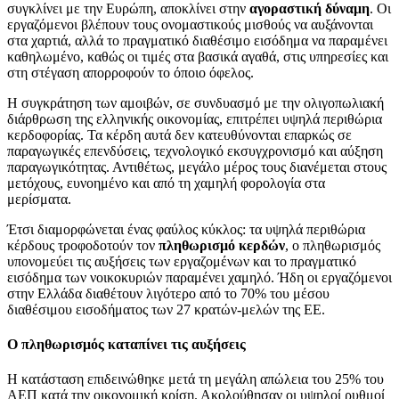
συγκλίνει με την Ευρώπη, αποκλίνει στην
αγοραστική δύναμη
. Οι
εργαζόμενοι βλέπουν τους ονομαστικούς μισθούς να αυξάνονται
στα χαρτιά, αλλά το πραγματικό διαθέσιμο εισόδημα να παραμένει
καθηλωμένο, καθώς οι τιμές στα βασικά αγαθά, στις υπηρεσίες και
στη στέγαση απορροφούν το όποιο όφελος.
Η συγκράτηση των αμοιβών, σε συνδυασμό με την ολιγοπωλιακή
διάρθρωση της ελληνικής οικονομίας, επιτρέπει υψηλά περιθώρια
κερδοφορίας. Τα κέρδη αυτά δεν κατευθύνονται επαρκώς σε
παραγωγικές επενδύσεις, τεχνολογικό εκσυγχρονισμό και αύξηση
παραγωγικότητας. Αντιθέτως, μεγάλο μέρος τους διανέμεται στους
μετόχους, ευνοημένο και από τη χαμηλή φορολογία στα
μερίσματα.
Έτσι διαμορφώνεται ένας φαύλος κύκλος: τα υψηλά περιθώρια
κέρδους τροφοδοτούν τον
πληθωρισμό κερδών
, ο πληθωρισμός
υπονομεύει τις αυξήσεις των εργαζομένων και το πραγματικό
εισόδημα των νοικοκυριών παραμένει χαμηλό. Ήδη οι εργαζόμενοι
στην Ελλάδα διαθέτουν λιγότερο από το 70% του μέσου
διαθέσιμου εισοδήματος των 27 κρατών-μελών της ΕΕ.
Ο πληθωρισμός καταπίνει τις αυξήσεις
Η κατάσταση επιδεινώθηκε μετά τη μεγάλη απώλεια του 25% του
ΑΕΠ κατά την οικονομική κρίση. Ακολούθησαν οι υψηλοί ρυθμοί