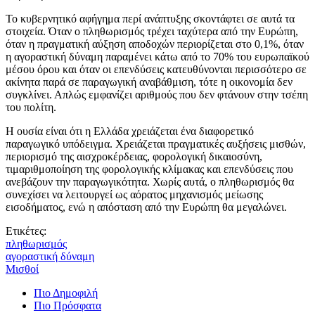
Το κυβερνητικό αφήγημα περί ανάπτυξης σκοντάφτει σε αυτά τα
στοιχεία. Όταν ο πληθωρισμός τρέχει ταχύτερα από την Ευρώπη,
όταν η πραγματική αύξηση αποδοχών περιορίζεται στο 0,1%, όταν
η αγοραστική δύναμη παραμένει κάτω από το 70% του ευρωπαϊκού
μέσου όρου και όταν οι επενδύσεις κατευθύνονται περισσότερο σε
ακίνητα παρά σε παραγωγική αναβάθμιση, τότε η οικονομία δεν
συγκλίνει. Απλώς εμφανίζει αριθμούς που δεν φτάνουν στην τσέπη
του πολίτη.
Η ουσία είναι ότι η Ελλάδα χρειάζεται ένα διαφορετικό
παραγωγικό υπόδειγμα. Χρειάζεται πραγματικές αυξήσεις μισθών,
περιορισμό της αισχροκέρδειας, φορολογική δικαιοσύνη,
τιμαριθμοποίηση της φορολογικής κλίμακας και επενδύσεις που
ανεβάζουν την παραγωγικότητα. Χωρίς αυτά, ο πληθωρισμός θα
συνεχίσει να λειτουργεί ως αόρατος μηχανισμός μείωσης
εισοδήματος, ενώ η απόσταση από την Ευρώπη θα μεγαλώνει.
Ετικέτες:
πληθωρισμός
αγοραστική δύναμη
Μισθοί
Πιο Δημοφιλή
Πιο Πρόσφατα