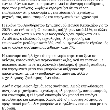
των κερδών και των μερισμάτων ευνοεί τη διανομή εισοδήματος
προς τους μετόχους, χωρίς να εξασφαλίζει ότι τα κέρδη
επιστρέφουν στην οικονομία ως επενδύσεις σε τεχνολογία,
μηχανήματα, αυτοματισμούς και παραγωγικό εκσυγχρονισμό.
Η εικόνα του Ακαθάριστου Σχηματισμού Παγίου Κεφαλαίου για το
2025 είναι ενδεικτική. Οι κατοικίες αυξήθηκαν κατά
22%
, οι άλλες
κατασκευές κατά 8% και ο μεταφορικός εξοπλισμός κατά 20%.
Αντιθέτως, ο εξοπλισμός τεχνολογίας πληροφορικής και
επικοινωνίας μειώθηκε κατά
8%
, ενώ ο μηχανολογικός εξοπλισμός
και τα οπλικά συστήματα αυξήθηκαν κατά 7%.
Η κατανομή αυτή δείχνει ότι η οικονομία στρέφεται ξανά σε
ακίνητα, κατασκευές και περιουσιακές αξίες, αντί να επενδύει με
αποφασιστικότητα σε τεχνολογικό εξοπλισμό, ψηφιακές υποδομές
και παραγωγικά μέσα που μπορούν να αυξήσουν την
παραγωγικότητα. Τα «ντουβάρια» ανατιμώνται, αλλά ο
τεχνολογικός εξοπλισμός μένει πίσω.
Αυτή η στρέβλωση έχει άμεσες συνέπειες. Χωρίς επενδύσεις σε
σύγχρονα μηχανήματα, τεχνολογίες πληροφορικής, αυτοματισμούς
και καινοτομία, η ελληνική οικονομία δεν μπορεί να παράγει
περισσότερο και καλύτερα. Χωρίς αύξηση παραγωγικότητας, οι
πραγματικοί μισθοί δεν μπορούν να συγκλίνουν ουσιαστικά με την
Ευρώπη.