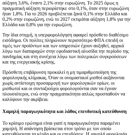
αύξηση 3,6%, έναντι 2,1% στην ευρωζώνη. Το 2025 όμως η
πραγματική αύξηση περιορίστηκε στο 0,1%, όταν στην ευρωζώνη
ήταν 1,8%. Για το 2026 προβλέπεται ξανά 0,1% στην Ελλάδα και
0,2% στην ευρωζώνη, ενώ το 2027 εκτιμάται αύξηση 1,8% για την
Ελλάδα και 0,8% για την ευρωζώνη.
Την ίδια στιγμή, η υπερφορολόγηση αφαιρεί πρόσθετο διαθέσιμο
εισόδημα. Οι πολίτες πληρώνουν περισσότερο ΦΠΑ επειδή οι
τιμές των προϊόντων και των υπηρεσιών έχουν αυξηθεί, αρχικά
λόγω των διαταραχών στην εφοδιαστική αλυσίδα την περίοδο της
πανδημίας και στη συνέχεια λόγω των πολεμικών συγκρούσεων
και της ενεργειακής κρίσης.
Πρόσθετη επιβάρυνση προκαλεί η μη τιμαριθμοποίηση της
φορολογικής κλίμακας. Όταν οι ονομαστικοί μισθοί αυξάνονται
χωρίς αντίστοιχη προσαρμογή των φορολογικών ορίων, οι
μισθωτοί και οι συνταξιούχοι φορολογούνται σαν να έγιναν
πλουσιότεροι, ενώ στην πραγματικότητα απλώς προσπαθούν να
καλύψουν την ακρίβεια.
Χαμηλή παραγωγικότητα και λάθος επενδυτική κατεύθυνση
Το κρίσιμο ερώτημα είναι γιατί η παραγωγικότητα παραμένει
χαμηλή. Η απάντηση βρίσκεται στον τρόπο με τον οποίο
κατευθύνονται τα κέρδη και οι επενδύσεις. Η χαμηλή φορολογία