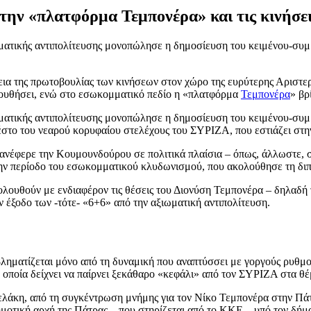
ην «πλατφόρμα Τεμπονέρα» και τις κινήσε
ιωματικής αντιπολίτευσης μονοπώλησε η δημοσίευση του κειμένου-συ
ια της πρωτοβουλίας των κινήσεων στον χώρο της ευρύτερης Αριστε
λουθήσει, ενώ στο εσωκομματικό πεδίο η «πλατφόρμα
Τεμπονέρα
» βρ
ιωματικής αντιπολίτευσης μονοπώλησε η δημοσίευση του κειμένου-συ
φέστο του νεαρού κορυφαίου στελέχους του ΣΥΡΙΖΑ, που εστιάζει στ
ι επανέφερε την Κουμουνδούρου σε πολιτικά πλαίσια – όπως, άλλωστε,
ην περίοδο του εσωκομματικού κλυδωνισμού, που ακολούθησε τη διπλ
κολουθούν με ενδιαφέρον τις θέσεις του Διονύση Τεμπονέρα – δηλαδή 
έξοδο των -τότε- «6+6» από την αξιωματική αντιπολίτευση.
ληματίζεται μόνο από τη δυναμική που αναπτύσσει με γοργούς ρυθμο
 οποία δείχνει να παίρνει ξεκάθαρο «κεφάλι» από τον ΣΥΡΙΖΑ στα θέ
λάκη, από τη συγκέντρωση μνήμης για τον Νίκο Τεμπονέρα στην Πάτ
μοτική αρχή της Πάτρας – που στηρίζεται από το ΚΚΕ – υπό τον δή