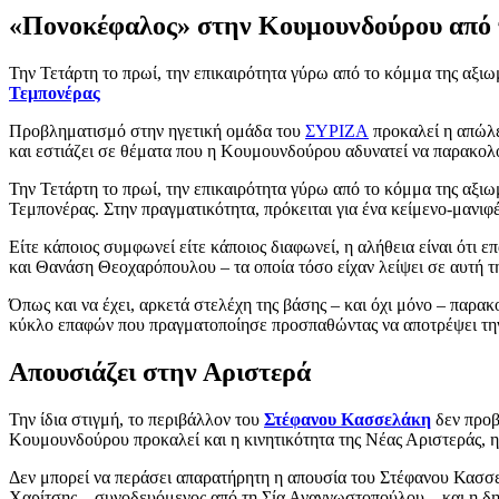
«Πονοκέφαλος» στην Κουμουνδούρου από τ
Την Τετάρτη το πρωί, την επικαιρότητα γύρω από το κόμμα της αξ
Τεμπονέρας
Προβληματισμό στην ηγετική ομάδα του
ΣΥΡΙΖΑ
προκαλεί η απώλε
και εστιάζει σε θέματα που η Κουμουνδούρου αδυνατεί να παρακο
Την Τετάρτη το πρωί, την επικαιρότητα γύρω από το κόμμα της αξ
Τεμπονέρας. Στην πραγματικότητα, πρόκειται για ένα κείμενο-μανι
Είτε κάποιος συμφωνεί είτε κάποιος διαφωνεί, η αλήθεια είναι ότ
και Θανάση Θεοχαρόπουλου – τα οποία τόσο είχαν λείψει σε αυτή τ
Όπως και να έχει, αρκετά στελέχη της βάσης – και όχι μόνο – παρα
κύκλο επαφών που πραγματοποίησε προσπαθώντας να αποτρέψει την 
Απουσιάζει στην Αριστερά
Την ίδια στιγμή, το περιβάλλον του
Στέφανου Κασσελάκη
δεν προβ
Κουμουνδούρου προκαλεί και η κινητικότητα της Νέας Αριστεράς, η
Δεν μπορεί να περάσει απαρατήρητη η απουσία του Στέφανου Κασσε
Χαρίτσης – συνοδευόμενος από τη Σία Αναγνωστοπούλου – και η δη