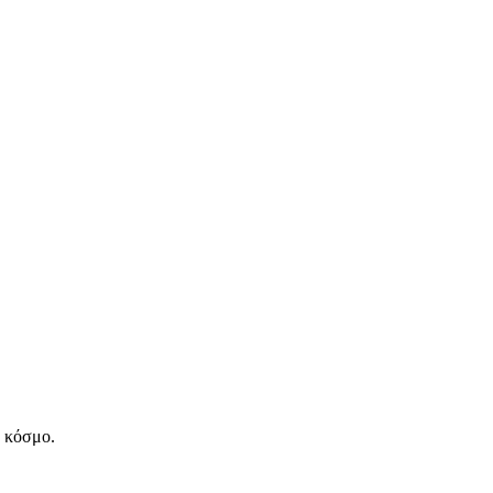
ν κόσμο.