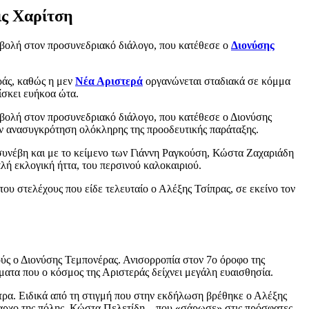
ις Χαρίτση
μβολή στον προσυνεδριακό διάλογο, που κατέθεσε ο
Διονύσης
ράς, καθώς η μεν
Νέα Αριστερά
οργανώνεται σταδιακά σε κόμμα
ίσκει ευήκοα ώτα.
μβολή στον προσυνεδριακό διάλογο, που κατέθεσε ο Διονύσης
ην ανασυγκρότηση ολόκληρης της προοδευτικής παράταξης.
 συνέβη και με το κείμενο των Γιάννη Ραγκούση, Κώστα Ζαχαριάδη
ή εκλογική ήττα, του περσινού καλοκαιριού.
του στελέχους που είδε τελευταίο ο Αλέξης Τσίπρας, σε εκείνο τον
ύς ο Διονύσης Τεμπονέρας. Ανισορροπία στον 7ο όροφο της
ματα που ο κόσμος της Αριστεράς δείχνει μεγάλη ευαισθησία.
ρα. Ειδικά από τη στιγμή που στην εκδήλωση βρέθηκε ο Αλέξης
μαρχο της πόλης, Κώστα Πελετίδη – που «σάρωσε» στις πρόσφατες