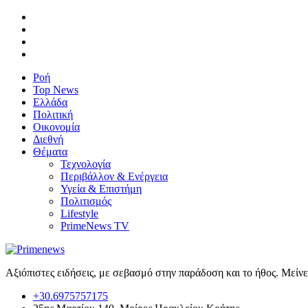
Ροή
Top News
Ελλάδα
Πολιτική
Οικονομία
Διεθνή
Θέματα
Τεχνολογία
Περιβάλλον & Ενέργεια
Υγεία & Επιστήμη
Πολιτισμός
Lifestyle
PrimeNews TV
Αξιόπιστες ειδήσεις, με σεβασμό στην παράδοση και το ήθος. Μείν
+30.6975757175