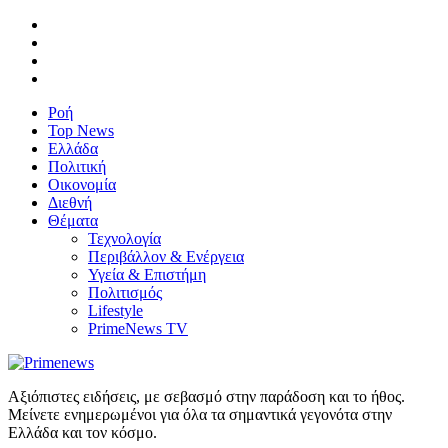
Ροή
Top News
Ελλάδα
Πολιτική
Οικονομία
Διεθνή
Θέματα
Τεχνολογία
Περιβάλλον & Ενέργεια
Υγεία & Επιστήμη
Πολιτισμός
Lifestyle
PrimeNews TV
Αξιόπιστες ειδήσεις, με σεβασμό στην παράδοση και το ήθος.
Μείνετε ενημερωμένοι για όλα τα σημαντικά γεγονότα στην
Ελλάδα και τον κόσμο.