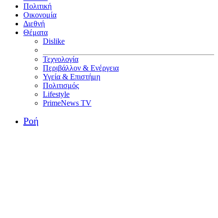
Πολιτική
Οικονομία
Διεθνή
Θέματα
Dislike
Τεχνολογία
Περιβάλλον & Ενέργεια
Υγεία & Επιστήμη
Πολιτισμός
Lifestyle
PrimeNews TV
Ροή