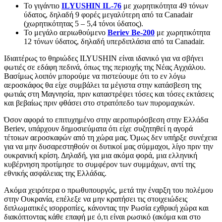
Το γιγάντιο
ILYUSHIN IL-76
με χωρητικότητα 49 τόνων
ύδατος, δηλαδή 9 φορές μεγαλύτερη από τα Canadair
(χωρητικότητας 5 – 5,4 τόνοι ύδατος).
Το μεγάλο αεριωθούμενο
Beriev Be-200
με χωρητικότητα
12 τόνων ύδατος, δηλαδή υπερδιπλάσια από τα Canadair.
Ιδιαιτέρως το θηριώδες ILYUSHIN είναι ιδανικό για να σβήνει
φωτιές σε εδάφη πεδινά, όπως της περιοχής της Νέας Αγχιάλου.
Βασίμως λοιπόν μπορούμε να πιστεύουμε ότι το εν λόγω
αεροσκάφος θα είχε συμβάλει τα μέγιστα στην κατάσβεση της
φωτιάς στη Μαγνησία, πριν καταστρέψει τόσες και τόσες εκτάσεις
και βεβαίως πριν φθάσει στο στρατόπεδο των πυρομαχικών.
Όσον αφορά το επιτυχημένο στην αεροπυρόσβεση στην Ελλάδα
Beriev, υπάρχουν δημοσιεύματα ότι είχε συζητηθεί η αγορά
τέτοιων αεροσκαφών από τη χώρα μας. Όμως δεν υπήρξε συνέχεια
για να μην δυσαρεστηθούν οι δυτικοί μας σύμμαχοι, λίγο πριν την
ουκρανική κρίση. Δηλαδή, για μια ακόμα φορά, μια ελληνική
κυβέρνηση προτίμησε το συμφέρον των συμμάχων, αντί της
εθνικής ασφάλειας της Ελλάδας.
Ακόμα χειρότερα ο πρωθυπουργός, μετά την έναρξη του πολέμου
στην Ουκρανία, επέλεξε να μην κρατήσει τις στοιχειώδεις
διπλωματικές ισορροπίες, κάνοντας την Ρωσία εχθρική χώρα και
διακόπτοντας κάθε επαφή με ό,τι είναι ρωσικό (ακόμα και στο