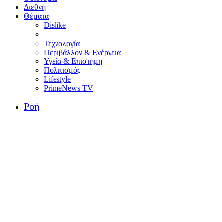
Διεθνή
Θέματα
Dislike
Τεχνολογία
Περιβάλλον & Ενέργεια
Υγεία & Επιστήμη
Πολιτισμός
Lifestyle
PrimeNews TV
Ροή