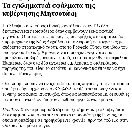
Τα εγκληματικά σφάλματα της
κυβέρνησης Μητσοτάκη
Η έλλειψη κουλτούρας εθνικής ασφάλειας στην Ελλάδα
διαπιστώνεται περισσότερο όταν συμβαίνουν εκκωφαντικά
γεγονότα. Οι ατελείωτες πυρκαγιές, οι εκρήξεις στο στρατόπεδο
πυρομαχικών της Νέας Αγχιάλου και η διαρροή φωτογραφίας με
απόρρητο στρατιωτικό χάρτη, από το Γραφείο Τύπου του ίδιου του
υπουργείου Εθνικής Άμυνας είναι διαδοχικά γεγονότα που
προκαλούν σοβαρές ανησυχίες σε ό,τι αφορά την εθνική ασφάλεια.
Ιδιαιτέρως όταν στα δύο ανωτέρω εμπλέκεται ο σκληρότερος
πυρήνας της, που είναι το στράτευμα, κανονικά θα έπρεπε να έχει
σημάνει συναγερμός.
Οφείλουμε λοιπόν να αναζητήσουμε τους λόγους για τον κατήφορο
που έχει πάρει η χώρα στα αλληλένδετα θέματα πυρκαγιών και
εθνικής ασφάλειας. Δυστυχώς, όπως θα διαπιστώσουμε, οι ευθύνες
πέφτουν επάνω στον ίδιο τον πρωθυπουργό. Συγκεκριμένα:
Πρώτον:
Στην αεροπυρόσβεση υπήρξε σημαντική έλλειψη, διότι
δεν συμμετείχαν τα αποτελεσματικά αεροσκάφη της Ρωσίας, τα
οποία ενοικιάζαμε σε προηγούμενες χρονιές, πριν τον πόλεμο στην
Ουκρανία. Πρόκειται για: