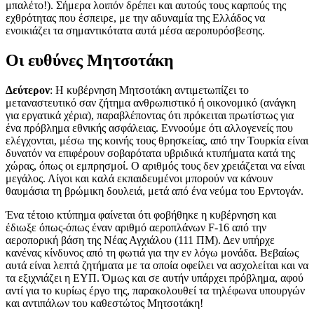
μπαλέτο!). Σήμερα λοιπόν δρέπει και αυτούς τους καρπούς της
εχθρότητας που έσπειρε, με την αδυναμία της Ελλάδος να
ενοικιάζει τα σημαντικότατα αυτά μέσα αεροπυρόσβεσης.
Οι ευθύνες Μητσοτάκη
Δεύτερον
: Η κυβέρνηση Μητσοτάκη αντιμετωπίζει το
μεταναστευτικό σαν ζήτημα ανθρωπιστικό ή οικονομικό (ανάγκη
για εργατικά χέρια), παραβλέποντας ότι πρόκειται πρωτίστως για
ένα πρόβλημα εθνικής ασφάλειας. Εννοούμε ότι αλλογενείς που
ελέγχονται, μέσω της κοινής τους θρησκείας, από την Τουρκία είναι
δυνατόν να επιφέρουν σοβαρότατα υβριδικά κτυπήματα κατά της
χώρας, όπως οι εμπρησμοί. Ο αριθμός τους δεν χρειάζεται να είναι
μεγάλος. Λίγοι και καλά εκπαιδευμένοι μπορούν να κάνουν
θαυμάσια τη βρώμικη δουλειά, μετά από ένα νεύμα του Ερντογάν.
Ένα τέτοιο κτύπημα φαίνεται ότι φοβήθηκε η κυβέρνηση και
έδιωξε όπως-όπως έναν αριθμό αεροπλάνων F-16 από την
αεροπορική βάση της Νέας Αγχιάλου (111 ΠΜ). Δεν υπήρχε
κανένας κίνδυνος από τη φωτιά για την εν λόγω μονάδα. Βεβαίως
αυτά είναι λεπτά ζητήματα με τα οποία οφείλει να ασχολείται και να
τα εξιχνιάζει η ΕΥΠ. Όμως και σε αυτήν υπάρχει πρόβλημα, αφού
αντί για το κυρίως έργο της, παρακολουθεί τα τηλέφωνα υπουργών
και αντιπάλων του καθεστώτος Μητσοτάκη!