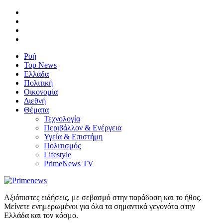
Ροή
Top News
Ελλάδα
Πολιτική
Οικονομία
Διεθνή
Θέματα
Τεχνολογία
Περιβάλλον & Ενέργεια
Υγεία & Επιστήμη
Πολιτισμός
Lifestyle
PrimeNews TV
Αξιόπιστες ειδήσεις, με σεβασμό στην παράδοση και το ήθος.
Μείνετε ενημερωμένοι για όλα τα σημαντικά γεγονότα στην
Ελλάδα και τον κόσμο.