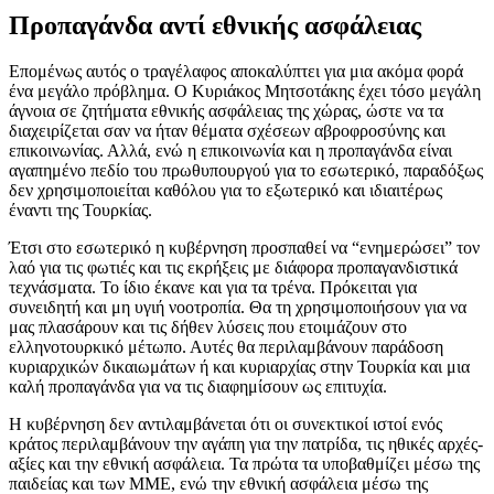
Προπαγάνδα αντί εθνικής ασφάλειας
Επομένως αυτός ο τραγέλαφος αποκαλύπτει για μια ακόμα φορά
ένα μεγάλο πρόβλημα. Ο Κυριάκος Μητσοτάκης έχει τόσο μεγάλη
άγνοια σε ζητήματα εθνικής ασφάλειας της χώρας, ώστε να τα
διαχειρίζεται σαν να ήταν θέματα σχέσεων αβροφροσύνης και
επικοινωνίας. Αλλά, ενώ η επικοινωνία και η προπαγάνδα είναι
αγαπημένο πεδίο του πρωθυπουργού για το εσωτερικό, παραδόξως
δεν χρησιμοποιείται καθόλου για το εξωτερικό και ιδιαιτέρως
έναντι της Τουρκίας.
Έτσι στο εσωτερικό η κυβέρνηση προσπαθεί να “ενημερώσει” τον
λαό για τις φωτιές και τις εκρήξεις με διάφορα προπαγανδιστικά
τεχνάσματα. Το ίδιο έκανε και για τα τρένα. Πρόκειται για
συνειδητή και μη υγιή νοοτροπία. Θα τη χρησιμοποιήσουν για να
μας πλασάρουν και τις δήθεν λύσεις που ετοιμάζουν στο
ελληνοτουρκικό μέτωπο. Αυτές θα περιλαμβάνουν παράδοση
κυριαρχικών δικαιωμάτων ή και κυριαρχίας στην Τουρκία και μια
καλή προπαγάνδα για να τις διαφημίσουν ως επιτυχία.
Η κυβέρνηση δεν αντιλαμβάνεται ότι οι συνεκτικοί ιστοί ενός
κράτος περιλαμβάνουν την αγάπη για την πατρίδα, τις ηθικές αρχές-
αξίες και την εθνική ασφάλεια. Τα πρώτα τα υποβαθμίζει μέσω της
παιδείας και των ΜΜΕ, ενώ την εθνική ασφάλεια μέσω της