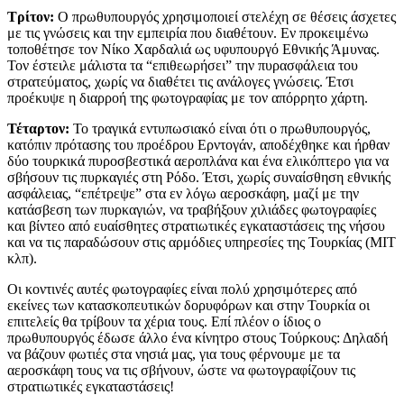
Τρίτον:
Ο πρωθυπουργός χρησιμοποιεί στελέχη σε θέσεις άσχετες
με τις γνώσεις και την εμπειρία που διαθέτουν. Εν προκειμένω
τοποθέτησε τον Νίκο Χαρδαλιά ως υφυπουργό Εθνικής Άμυνας.
Τον έστειλε μάλιστα τα “επιθεωρήσει” την πυρασφάλεια του
στρατεύματος, χωρίς να διαθέτει τις ανάλογες γνώσεις. Έτσι
προέκυψε η διαρροή της φωτογραφίας με τον απόρρητο χάρτη.
Τέταρτον:
Το τραγικά εντυπωσιακό είναι ότι ο πρωθυπουργός,
κατόπιν πρότασης του προέδρου Ερντογάν, αποδέχθηκε και ήρθαν
δύο τουρκικά πυροσβεστικά αεροπλάνα και ένα ελικόπτερο για να
σβήσουν τις πυρκαγιές στη Ρόδο. Έτσι, χωρίς συναίσθηση εθνικής
ασφάλειας, “επέτρεψε” στα εν λόγω αεροσκάφη, μαζί με την
κατάσβεση των πυρκαγιών, να τραβήξουν χιλιάδες φωτογραφίες
και βίντεο από ευαίσθητες στρατιωτικές εγκαταστάσεις της νήσου
και να τις παραδώσουν στις αρμόδιες υπηρεσίες της Τουρκίας (ΜΙΤ
κλπ).
Οι κοντινές αυτές φωτογραφίες είναι πολύ χρησιμότερες από
εκείνες των κατασκοπευτικών δορυφόρων και στην Τουρκία οι
επιτελείς θα τρίβουν τα χέρια τους. Επί πλέον ο ίδιος ο
πρωθυπουργός έδωσε άλλο ένα κίνητρο στους Τούρκους: Δηλαδή
να βάζουν φωτιές στα νησιά μας, για τους φέρνουμε με τα
αεροσκάφη τους να τις σβήνουν, ώστε να φωτογραφίζουν τις
στρατιωτικές εγκαταστάσεις!