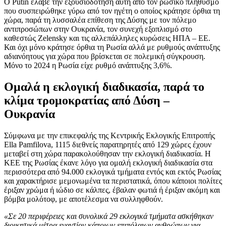
Ο Putin έλαβε την εξουσιοδότηση αυτή από τον ρωσικό πληθυσμό
που συσπειρώθηκε γύρω από τον ηγέτη ο οποίος κράτησε όρθια τη
χώρα, παρά τη λυσσαλέα επίθεση της Δύσης με τον πόλεμο
αντιπροσώπων στην Ουκρανία, τον συνεχή εξοπλισμό στο
καθεστώς Zelensky και τις αλλεπάλληλες κυρώσεις ΗΠΑ – ΕΕ.
Και όχι μόνο κράτησε όρθια τη Ρωσία αλλά με ρυθμούς ανάπτυξης
αδιανόητους για χώρα που βρίσκεται σε πολεμική σύγκρουση.
Μόνο το 2024 η Ρωσία είχε ρυθμό ανάπτυξης 3,6%.
Ομαλά η εκλογική διαδικασία, παρά το
κλίμα τρομοκρατίας από Δύση –
Ουκρανία
Σύμφωνα με την επικεφαλής της Κεντρικής Εκλογικής Επιτροπής
Ella Pamfilova, 1115 διεθνείς παρατηρητές από 129 χώρες έχουν
μεταβεί στη χώρα παρακολούθησαν την εκλογική διαδικασία. Η
ΚΕΕ της Ρωσίας έκανε λόγο για ομαλή εκλογική διαδικασία στα
περισσότερα από 94.000 εκλογικά τμήματα εντός και εκτός Ρωσίας
και χαρακτήρισε μεμονωμένα τα περιστατικά, όπου κάποιοι πολίτες
έριξαν χρώμα ή ιώδιο σε κάλπες, έβαλαν φωτιά ή έριξαν ακόμη και
βόμβα μολότοφ, με αποτέλεσμα να συλληφθούν.
«Σε 20 περιφέρειες και συνολικά 29 εκλογικά τμήματα ασκήθηκαν
διοικητικά μέτρα εναντίον κάποιων επιπόλαιων ανθρώπων για