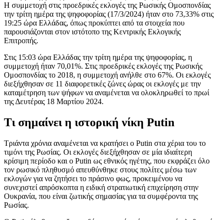
Η συμμετοχή στις προεδρικές εκλογές της Ρωσικής Ομοσπονδίας
την τρίτη ημέρα της ψηφοφορίας (17/3/2024) ήταν στο 73,33% στις
19:25 ώρα Ελλάδας, όπως προκύπτει από τα στοιχεία που
παρουσιάζονται στον ιστότοπο της Κεντρικής Εκλογικής
Επιτροπής.
Στις 15:03 ώρα Ελλάδας την τρίτη ημέρα της ψηφοφορίας, η
συμμετοχή ήταν 70,01%. Στις προεδρικές εκλογές της Ρωσικής
Ομοσπονδίας το 2018, η συμμετοχή ανήλθε στο 67%. Οι εκλογές
διεξήχθησαν σε 11 διαφορετικές ζώνες ώρας οι εκλογές με την
καταμέτρηση των ψήφων να αναμένεται να ολοκληρωθεί το πρωί
της Δευτέρας 18 Μαρτίου 2024.
Τι σημαίνει η ιστορική νίκη Putin
Τριάντα χρόνια αναμένεται να κρατήσει ο Putin στα χέρια του το
τιμόνι της Ρωσίας. Οι εκλογές διεξήχθησαν σε μία ιδιαίτερη
κρίσιμη περίοδο και ο Putin ως εθνικός ηγέτης, που εκφράζει όλο
τον ρωσικό πληθυσμό απευθύνθηκε στους πολίτες μέσω των
εκλογών για να ζητήσει το πράσινο φως, προκειμένου να
συνεχιστεί απρόσκοπτα η ειδική στρατιωτική επιχείρηση στην
Ουκρανία, που είναι ζωτικής σημασίας για τα συμφέροντα της
Ρωσίας.