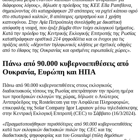
διάφορους λόγους», δήλωσε η πρόεδρος της ΚΕΕ Ella Pamfilova,
σημειώνοντας ότι καταγράφηκαν 20 απόπειρες να ριχτεί κάποιο υγρό
στο εσωτερικό καλπών, 8 απόπειρες εμπρησμού και 1 χρήση
καπνογόνου. Στην Αγία Πετρούπολη συνελήφθη με δικαστική
απόφαση η νεαρή, που έριξε βόμβα στον τοίχο εκλογικού τμήματος.
Κατά την πρόεδρο της Κεντρικής Εκλογικής Επιτροπής της Ρωσίας
καταστράφηκαν οριστικά 214 ψηφοδέλτια και οι ένοχοι για τις
πράξεις αυτές «δέχονταν τηλεφωνικές κλήσεις με σχετικές οδηγίες
από το έδαφος της Ουκρανίας και ορισμένες ευρωπαϊκές χώρες».
Πάνω από 90.000 κυβερνοεπιθέσεις από
Ουκρανία, Ευρώπη και ΗΠΑ
Πάνω από 90.000 κυβερνοεπιθέσεις στους εκλογικούς
διαδικτυακούς τόπους της Ρωσίας απετράπησαν την πρώτη ημέρα
των προεδρικών εκλογών της χώρας, δήλωσε ο Ανώτερος
Αντιπρόεδρος της Rostelecom για την Ασφάλεια Πληροφοριών,
επικεφαλής της Solar Company Igor Lapunov μέσω τηλεδιάσκεψης
στην Κεντρική Εκλογική Επιτροπή (CEC) το Σάββατο (16/3/2024).
«Πραγματοποιήθηκαν περισσότερες από 90.000 κυβερνοεπιθέσεις
κατά των εκλογικών δικτυακών πυλών της CEC και της
διαδικτυακής ψηφοφορίας και του Gosuslugi (πύλη δημόσιων