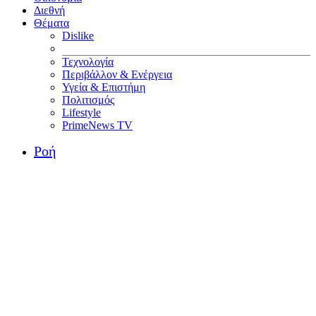
Διεθνή
Θέματα
Dislike
Τεχνολογία
Περιβάλλον & Ενέργεια
Υγεία & Επιστήμη
Πολιτισμός
Lifestyle
PrimeNews TV
Ροή