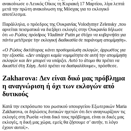
ανακοίνωσε ο Λευκός Οίκος τη Κυριακή 17 Μαρτίου, λίγα λεπτά
μετά την πρώτη ανακοίνωση της Μόσχας για το εκλογικό
αποτέλεσμα.
Παράλληλα, ο πρόεδρος της Ουκρανίας Volodymyr Zelensky ,που
αρνείται πεισματικά να διεξάγει εκλογές στην Ουκρανία δήλωσε
ότι
«ο Ρώσος πρόεδρος Vladimir Putin με στόχο να κυβερνήσει για
πάντα μετέτρεψε την εκλογική διαδικασία σε παράνομη απομίμηση».
«Ο Ρώσος δικτάτορας κάνει προσομοίωση εκλογών, άρρωστος για
την εξουσία. «Δεν υπάρχει καμία νομιμότητα σε αυτή την απομίμηση
εκλογών και δεν μπορεί να υπάρξει. Αυτό το άτομο θα πρέπει να
δικαστεί στη Χάγη. Αυτό πρέπει να διασφαλίσουμε»,
πρόσθεσε.
Zakharova: Δεν είναι δικό μας πρόβλημα
η αναγνώριση ή όχι των εκλογών από
δυτικούς
Κατά την εκπρόσωπο του ρωσικού υπουργείου Εξωτερικών Maria
Zakharova, οι δηλώσεις δυτικών ηγετών ότι δεν αναγνωρίζουν τις
εκλογές στη Ρωσία «είναι δικό τους πρόβλημα, είναι οι δικές μας
εκλογές, η δική μας χώρα, εμείς θα ζήσουμε σ’ αυτήν, τι λόγο
έχουν αυτοί;».