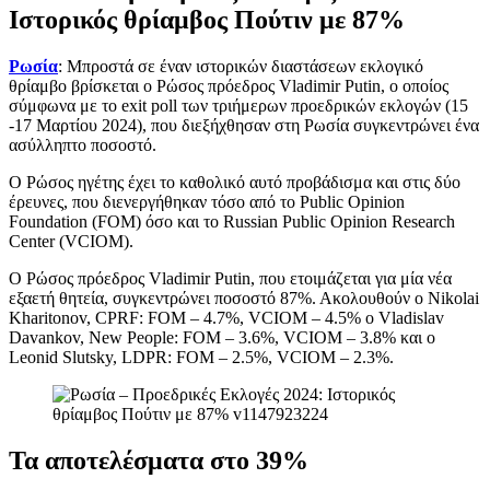
Ιστορικός θρίαμβος Πούτιν με 87%
Ρωσία
: Μπροστά σε έναν ιστορικών διαστάσεων εκλογικό
θρίαμβο βρίσκεται ο Ρώσος πρόεδρος Vladimir Putin, ο οποίος
σύμφωνα με το exit poll των τριήμερων προεδρικών εκλογών (15
-17 Μαρτίου 2024), που διεξήχθησαν στη Ρωσία συγκεντρώνει ένα
ασύλληπτο ποσοστό.
Ο Ρώσος ηγέτης έχει το καθολικό αυτό προβάδισμα και στις δύο
έρευνες, που διενεργήθηκαν τόσο από το Public Opinion
Foundation (FOM) όσο και το Russian Public Opinion Research
Center (VCIOM).
Ο Ρώσος πρόεδρος Vladimir Putin, που ετοιμάζεται για μία νέα
εξαετή θητεία, συγκεντρώνει ποσοστό 87%. Ακολουθούν ο Nikolai
Kharitonov, CPRF: FOM – 4.7%, VCIOM – 4.5% ο Vladislav
Davankov, New Peοple: FOM – 3.6%, VCIOM – 3.8% και ο
Leonid Slutsky, LDPR: FOM – 2.5%, VCIOM – 2.3%.
Τα αποτελέσματα στο 39%