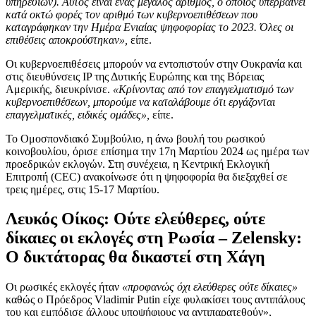
υπηρεσιών). Αυτός είναι ένας μεγάλος αριθμός, ο οποίος υπερβαίνει
κατά οκτώ φορές τον αριθμό των κυβερνοεπιθέσεων που
καταγράφηκαν την Ημέρα Ενιαίας ψηφοφορίας το 2023. Όλες οι
επιθέσεις αποκρούστηκαν»,
είπε.
Οι κυβερνοεπιθέσεις μπορούν να εντοπιστούν στην Ουκρανία και
στις διευθύνσεις IP της Δυτικής Ευρώπης και της Βόρειας
Αμερικής, διευκρίνισε.
«Κρίνοντας από τον επαγγελματισμό των
κυβερνοεπιθέσεων, μπορούμε να καταλάβουμε ότι εργάζονται
επαγγελματικές, ειδικές ομάδες»,
είπε.
Το Ομοσπονδιακό Συμβούλιο, η άνω βουλή του ρωσικού
κοινοβουλίου, όρισε επίσημα την 17η Μαρτίου 2024 ως ημέρα των
προεδρικών εκλογών. Στη συνέχεια, η Κεντρική Εκλογική
Επιτροπή (CEC) ανακοίνωσε ότι η ψηφοφορία θα διεξαχθεί σε
τρεις ημέρες, στις 15-17 Μαρτίου.
Λευκός Οίκος: Ούτε ελεύθερες, ούτε
δίκαιες οι εκλογές στη Ρωσία – Zelensky:
Ο δικτάτορας θα δικαστεί στη Χάγη
Οι ρωσικές εκλογές ήταν
«προφανώς όχι ελεύθερες ούτε δίκαιες»
καθώς ο Πρόεδρος Vladimir Putin είχε φυλακίσει τους αντιπάλους
του και εμπόδισε άλλους υποψήφιους να αντιπαρατεθούν»,