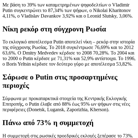
Με βάση το 39% των καταμετρημένων ψηφοδελτίων ο Vladimir
Putin συγκεντρώνει το 87,34% των ψήφων, ο Nikolai Kharitonov
4,11%, ο Vladislav Davankov 3,92% και ο Leonid Slutsky, 3,06%.
Νίκη ρεκόρ στη σύγχρονη Ρωσία
Το εκλογικό αποτέλεσμα Putin αποτελεί νίκη – ρεκόρ στην ιστορία
της σύγχρονης Ρωσίας. Το 2018 συγκέντρωσε 76,69% και το 2012
63,6%. Ο Dmitry Medvedev κέρδισε το 2008 70,28%. Το 2004 και
το 2000 ο Putin κέρδισε με 71,31% και 52,9% αντίστοιχα. Το 1996,
ο Boris Yeltsin κέρδισε τον δεύτερο γύρο με αποτέλεσμα 53,82%.
Σάρωσε ο Putin στις προσαρτημένες
περιοχές
Σύμφωνα με προκαταρκτικά στοιχεία της Κεντρικής Εκλογικής
Επιτροπής, ο Putin έλαβε από 88% έως 95% ων ψήφων στις νέες
περιφέρειες (Donetsk, Lugansk, Zaporizhia, Kherson).
Πάνω από 73% η συμμετοχή
Η συμμετοχή στις ρωσικές προεδρικές εκλογές ξεπέρασε το 73%.