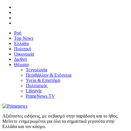
Ροή
Top News
Ελλάδα
Πολιτική
Οικονομία
Διεθνή
Θέματα
Τεχνολογία
Περιβάλλον & Ενέργεια
Υγεία & Επιστήμη
Πολιτισμός
Lifestyle
PrimeNews TV
Αξιόπιστες ειδήσεις, με σεβασμό στην παράδοση και το ήθος.
Μείνετε ενημερωμένοι για όλα τα σημαντικά γεγονότα στην
Ελλάδα και τον κόσμο.