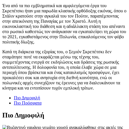
Ένα από τα πιο εμβληματικά και αμφιλεγόμενα έργα του
Σκρεπέτσκι ήταν μια παρωδία κλασικής ορθόδοξης εικόνας, όπου ο
Στάλιν κρατούσε στην αγκαλιά του τον Πούτιν, παραπέμποντας
στην απεικόνιση της Παναγίας με τον Χριστό. Αυτή η
εικονοκλαστική του διάθεση και η αδιάλλακτη στάση του απέναντι
στο ρωσικό καθεστώς τον ανάγκασαν να εγκαταλείψει τη χώρα του
το 2021, εγκαθιστάμενος στην Πολωνία, επικαλούμενος τον φόβο
πολιτικής δίωξης.
Κατά τη διάρκεια της εξορίας του, ο Σεμιόν Σκρεπέτσκι δεν
σταμάτησε ποτέ να εκφράζεται μέσω της τέχνης του,
συμμετέχοντας ενεργά σε εκδηλώσεις και δράσεις της ρωσικής
αντιπολίτευσης. Η δολοφονία του, η οποία έλαβε χώρα σε μια
περιοχή όπου βρίσκεται και ένας καταυλισμός προσφύγων, έχει
προκαλέσει σοκ και ανησυχία στη διεθνή κοινότητα, ενώ οι
πολωνικές αρχές συνεχίζουν τις έρευνες για να διαλευκάνουν τα
κίνητρα και να εντοπίσουν τυχόν εμπλοκή τρίτων.
Πιο Δημοφιλή
Πιο Πρόσφατα
Πιο Δημοφιλή