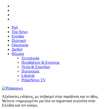
Ροή
Top News
Ελλάδα
Πολιτική
Οικονομία
Διεθνή
Θέματα
Τεχνολογία
Περιβάλλον & Ενέργεια
Υγεία & Επιστήμη
Πολιτισμός
Lifestyle
PrimeNews TV
Αξιόπιστες ειδήσεις, με σεβασμό στην παράδοση και το ήθος.
Μείνετε ενημερωμένοι για όλα τα σημαντικά γεγονότα στην
Ελλάδα και τον κόσμο.