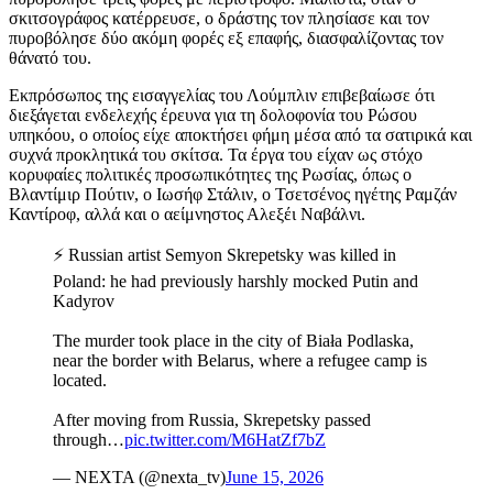
σκιτσογράφος κατέρρευσε, ο δράστης τον πλησίασε και τον
πυροβόλησε δύο ακόμη φορές εξ επαφής, διασφαλίζοντας τον
θάνατό του.
Εκπρόσωπος της εισαγγελίας του Λούμπλιν επιβεβαίωσε ότι
διεξάγεται ενδελεχής έρευνα για τη δολοφονία του Ρώσου
υπηκόου, ο οποίος είχε αποκτήσει φήμη μέσα από τα σατιρικά και
συχνά προκλητικά του σκίτσα. Τα έργα του είχαν ως στόχο
κορυφαίες πολιτικές προσωπικότητες της Ρωσίας, όπως ο
Βλαντίμιρ Πούτιν, ο Ιωσήφ Στάλιν, ο Τσετσένος ηγέτης Ραμζάν
Καντίροφ, αλλά και ο αείμνηστος Αλεξέι Ναβάλνι.
⚡️ Russian artist Semyon Skrepetsky was killed in
Poland: he had previously harshly mocked Putin and
Kadyrov
The murder took place in the city of Biała Podlaska,
near the border with Belarus, where a refugee camp is
located.
After moving from Russia, Skrepetsky passed
through…
pic.twitter.com/M6HatZf7bZ
— NEXTA (@nexta_tv)
June 15, 2026