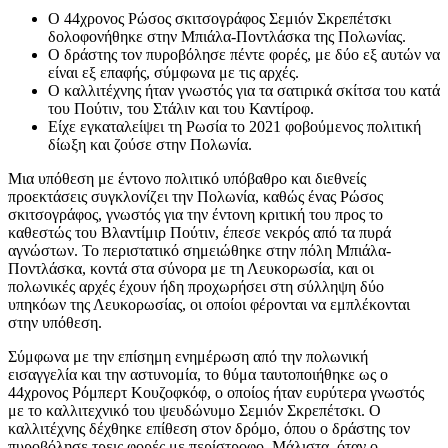
Ο 44χρονος Ρώσος σκιτσογράφος Σεμιόν Σκρεπέτσκι
δολοφονήθηκε στην Μπιάλα-Ποντλάσκα της Πολωνίας.
Ο δράστης τον πυροβόλησε πέντε φορές, με δύο εξ αυτών να
είναι εξ επαφής, σύμφωνα με τις αρχές.
Ο καλλιτέχνης ήταν γνωστός για τα σατιρικά σκίτσα του κατά
του Πούτιν, του Στάλιν και του Καντίροφ.
Είχε εγκαταλείψει τη Ρωσία το 2021 φοβούμενος πολιτική
δίωξη και ζούσε στην Πολωνία.
Μια υπόθεση με έντονο πολιτικό υπόβαθρο και διεθνείς
προεκτάσεις συγκλονίζει την Πολωνία, καθώς ένας Ρώσος
σκιτσογράφος, γνωστός για την έντονη κριτική του προς το
καθεστώς του Βλαντίμιρ Πούτιν, έπεσε νεκρός από τα πυρά
αγνώστων. Το περιστατικό σημειώθηκε στην πόλη Μπιάλα-
Ποντλάσκα, κοντά στα σύνορα με τη Λευκορωσία, και οι
πολωνικές αρχές έχουν ήδη προχωρήσει στη σύλληψη δύο
υπηκόων της Λευκορωσίας, οι οποίοι φέρονται να εμπλέκονται
στην υπόθεση.
Σύμφωνα με την επίσημη ενημέρωση από την πολωνική
εισαγγελία και την αστυνομία, το θύμα ταυτοποιήθηκε ως ο
44χρονος Ρόμπερτ Κουζοφκόφ, ο οποίος ήταν ευρύτερα γνωστός
με το καλλιτεχνικό του ψευδώνυμο Σεμιόν Σκρεπέτσκι. Ο
καλλιτέχνης δέχθηκε επίθεση στον δρόμο, όπου ο δράστης τον
πυροβόλησε τρεις φορές με περίστροφο. Μάλιστα, όταν ο