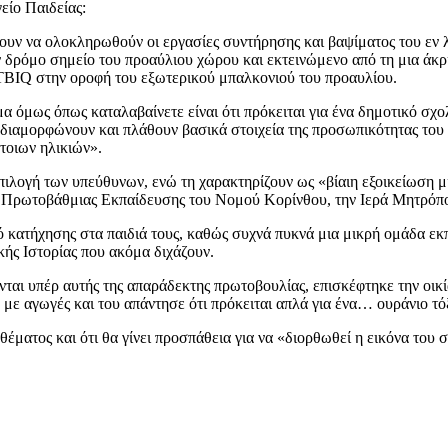
είο Παιδείας:
νουν να ολοκληρωθούν οι εργασίες συντήρησης και βαψίματος του εν
 δρόμο σημείο του προαύλιου χώρου και εκτεινώμενο από τη μια άκρ
GTBIQ στην οροφή του εξωτερικού μπαλκονιού του προαυλίου.
 όμως όπως καταλαβαίνετε είναι ότι πρόκειται για ένα δημοτικό σχολε
ά διαμορφώνουν και πλάθουν βασικά στοιχεία της προσωπικότητας του
τοιων ηλικιών».
ιλογή των υπεύθυνων, ενώ τη χαρακτηρίζουν ως «βίαιη εξοικείωση μι
ση Πρωτοβάθμιας Εκπαίδευσης του Νομού Κορίνθου, την Ιερά Μητρόπο
κό κατήχησης στα παιδιά τους, καθώς συχνά πυκνά μια μικρή ομάδα εκ
κής Ιστορίας που ακόμα διχάζουν.
ενται υπέρ αυτής της απαράδεκτης πρωτοβουλίας, επισκέφτηκε την οικ
με αγωγές και του απάντησε ότι πρόκειται απλά για ένα… ουράνιο τό
έματος και ότι θα γίνει προσπάθεια για να «διορθωθεί η εικόνα του 