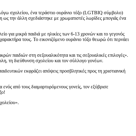
 λόγω σχολείου, ένα τεράστιο ουράνιο τόξο (LGTBIQ σύμβολο)
η ως την άλλη σχεδιάστηκε με χρωματιστές λωρίδες μπογιάς ένα
ίο για μικρά παιδιά με ηλικίες των 6-13 χρονών και το γεγονός
 χαρακτήρα τους. Το εικονιζόμενο ουράνιο τόξο θεωρώ ότι περνάει
κρών παιδιών στη σεξουαλικότητα και τις σεξουαλικές επιλογές».
λη, τη διεύθυνση σχολείου και τον σύλλογο γονέων.
παιδευτικών εκφράζει απόψεις προσβλητικές προς τη χριστιανική
ία ενός από τους διαμαρτυρόμενους γονείς, τον εξύβρισε
ξο!
σχολείου».