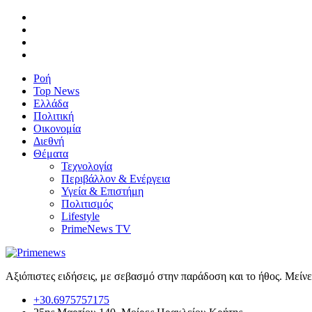
Ροή
Top News
Ελλάδα
Πολιτική
Οικονομία
Διεθνή
Θέματα
Τεχνολογία
Περιβάλλον & Ενέργεια
Υγεία & Επιστήμη
Πολιτισμός
Lifestyle
PrimeNews TV
Αξιόπιστες ειδήσεις, με σεβασμό στην παράδοση και το ήθος. Μείν
+30.6975757175