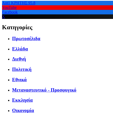
Ant1 ΚΡΗΤΗΣ 95.8
YouTube
Facebook
X
Κατηγορίες
Πρωτοσέλιδα
Ελλάδα
Διεθνή
Πολιτική
Εθνικά
Μεταναστευτικό - Προσφυγικό
Εκκλησία
Οικονομία