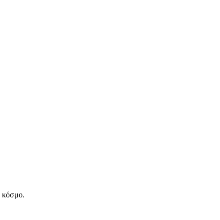
ν κόσμο.