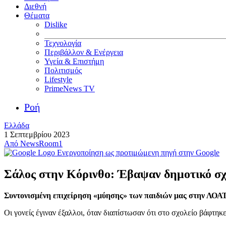
Διεθνή
Θέματα
Dislike
Τεχνολογία
Περιβάλλον & Ενέργεια
Υγεία & Επιστήμη
Πολιτισμός
Lifestyle
PrimeNews TV
Ροή
Ελλάδα
1 Σεπτεμβρίου 2023
Από
NewsRoom1
Ενεργοποίηση ως προτιμώμενη πηγή στην Google
Σάλος στην Κόρινθο: Έβαψαν δημοτικό σχ
Συντονισμένη επιχείρηση «μύησης» των παιδιών μας στην ΛΟΑΤ
Οι γονείς έγιναν έξαλλοι, όταν διαπίστωσαν ότι στο σχολείο βάφτ