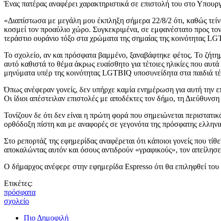
Ένας πατέρας αναφέρει χαρακτηριστικά σε επιστολή του στο Υπουργ
«Διαπίστωσα με μεγάλη μου έκπληξη σήμερα 22/8/2 ότι, καθώς τεί
κοσμεί τον προαύλιο χώρο. Συγκεκριμένα, σε εμφανέστατο προς τον
τεράστιο ουράνιο τόξο στα χρώματα της σημαίας της κοινότητας L
Το σχολείο, αν και πρόσφατα βαμμένο, ξαναβάφτηκε φέτος. Το ζήτημα
αυτό καθιστά το θέμα άκρως ευαίσθητο για τέτοιες ηλικίες που αυτ
μηνύματα υπέρ της κοινότητας LGTBIQ υποσυνείδητα στα παιδιά τέ
Όπως ανέφεραν γονείς, δεν υπήρχε καμία ενημέρωση για αυτή την επ
Οι ίδιοι απέστειλαν επιστολές με αποδέκτες τον δήμο, τη Διεύθυν
Τονίζουν δε ότι δεν είναι η πρώτη φορά που σημειώνεται περιστατι
ορθόδοξη πίστη και με αναφορές σε γεγονότα της πρόσφατης ελληνι
Στο ρεπορτάζ της εφημερίδας αναφέρεται ότι κάποιοι γονείς που τίθ
αποκαλώντας αυτόν και όσους αντιδρούν «γραφικούς», τον απείλησε 
Ο δήμαρχος ανέφερε στην εφημερίδα Espresso ότι θα επιληφθεί του θ
Ετικέτες:
πρόσφατα
σχολείο
Πιο Δημοφιλή