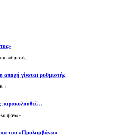
άτος»
η αποχή γίνεται ρυθμιστής
ός παρακολουθεί…
ύπα του «Προλαμβάνω»