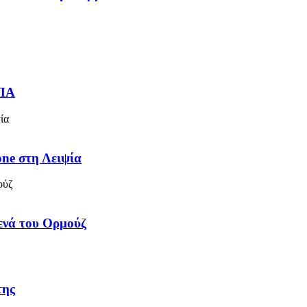
ΗΠΑ
one στη Λειψία
τενά του Ορμούζ
της