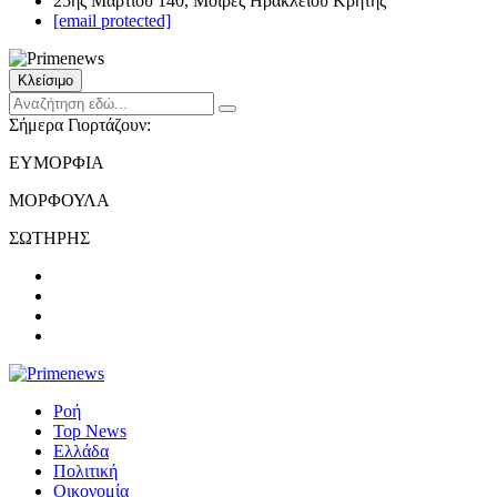
25ης Μαρτίου 140, Μοίρες Ηρακλείου Κρήτης
[email protected]
Κλείσιμο
Σήμερα Γιορτάζουν:
ΕΥΜΟΡΦΙΑ
ΜΟΡΦΟΥΛΑ
ΣΩΤΗΡΗΣ
Ροή
Top News
Ελλάδα
Πολιτική
Οικονομία