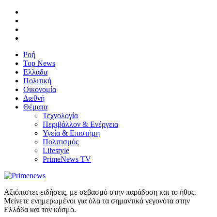
Ροή
Top News
Ελλάδα
Πολιτική
Οικονομία
Διεθνή
Θέματα
Τεχνολογία
Περιβάλλον & Ενέργεια
Υγεία & Επιστήμη
Πολιτισμός
Lifestyle
PrimeNews TV
Αξιόπιστες ειδήσεις, με σεβασμό στην παράδοση και το ήθος.
Μείνετε ενημερωμένοι για όλα τα σημαντικά γεγονότα στην
Ελλάδα και τον κόσμο.