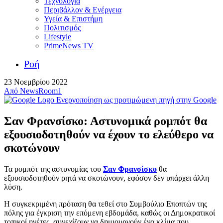
Τεχνολογία
Περιβάλλον & Ενέργεια
Υγεία & Επιστήμη
Πολιτισμός
Lifestyle
PrimeNews TV
Ροή
23 Νοεμβρίου 2022
Από
NewsRoom1
Ενεργοποίηση ως προτιμώμενη πηγή στην Google
Σαν Φρανσίσκο: Αστυνομικά ρομπότ θα
εξουσιοδοτηθούν να έχουν το ελεύθερο να
σκοτώνουν
Τα ρομπότ της αστυνομίας του
Σαν Φρανσίσκο
θα
εξουσιοδοτηθούν ρητά να σκοτώνουν, εφόσον δεν υπάρχει άλλη
λύση.
Η συγκεκριμένη πρόταση θα τεθεί στο Συμβούλιο Εποπτών της
πόλης για έγκριση την επόμενη εβδομάδα, καθώς οι Δημοκρατικοί
τοπικοί ηγέτες, συνεχίζουν να δημιουργούν ένα κλίμα που