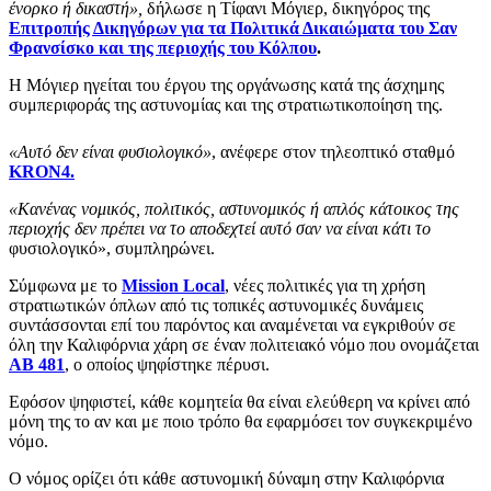
ένορκο ή δικαστή»,
δήλωσε η Τίφανι Μόγιερ, δικηγόρος της
Επιτροπής Δικηγόρων για τα Πολιτικά Δικαιώματα του Σαν
Φρανσίσκο και της περιοχής του Κόλπου
.
Η Μόγιερ ηγείται του έργου της οργάνωσης κατά της άσχημης
συμπεριφοράς της αστυνομίας και της στρατιωτικοποίηση της.
«Αυτό δεν είναι φυσιολογικό»
, ανέφερε στον τηλεοπτικό σταθμό
KRON4.
«Κανένας νομικός, πολιτικός, αστυνομικός ή απλός κάτοικος της
περιοχής δεν πρέπει να το αποδεχτεί αυτό σαν να είναι κάτι το
φυσιολογικό», συμπληρώνει.
Σύμφωνα με το
Mission Local
, νέες πολιτικές για τη χρήση
στρατιωτικών όπλων από τις τοπικές αστυνομικές δυνάμεις
συντάσσονται επί του παρόντος και αναμένεται να εγκριθούν σε
όλη την Καλιφόρνια χάρη σε έναν πολιτειακό νόμο που ονομάζεται
AB 481
, ο οποίος ψηφίστηκε πέρυσι.
Εφόσον ψηφιστεί, κάθε κομητεία θα είναι ελεύθερη να κρίνει από
μόνη της το αν και με ποιο τρόπο θα εφαρμόσει τον συγκεκριμένο
νόμο.
Ο νόμος ορίζει ότι κάθε αστυνομική δύναμη στην Καλιφόρνια