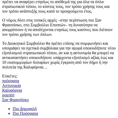
πρέπει να αναφέρει ετησίως το απόθεμά της για όλα τα όπλα
στρατιωτικού τύπου, το κόστος τους, τον τρόπο χρήσης τους και
τον τρόπο ανάπτυξής τους κατά το προηγούμενο έτος.
Ο νόμος δίνει στις τοπικές αρχές –στην περίπτωση του Σαν
Φρανσίσκο, στο Συμβούλιο Εποπτών– τη δυνατότητα να
απορρίπτουν ή να αποδέχονται ετησίως τους κανόνες που διέπουν
τον τρόπο χρήσης των όπλων.
Το Διοικητικό Συμβούλιο θα πρέπει επίσης να συμφωνήσει και
υπογράψει τα σχετικά συμβόλαια για την αγορά οποιουδήποτε νέου
εξοπλισμού στρατιωτικού τύπου, αν και η αστυνομία θα μπορεί να
αντικαταστήσει οποιονδήποτε υπάρχοντα εξοπλισμό αξίας έως και
10 εκατομμυρίων δολαρίων χωρίς έγκριση από τον δήμο ή την
πολιτεία της Καλιφόρνια…
Ετικέτες:
πρόσφατα
Αστυνομία
Καλιφόρνια
ρομπότ
Σαν Φρανσίσκο
Πιο Δημοφιλή
Πιο Πρόσφατα