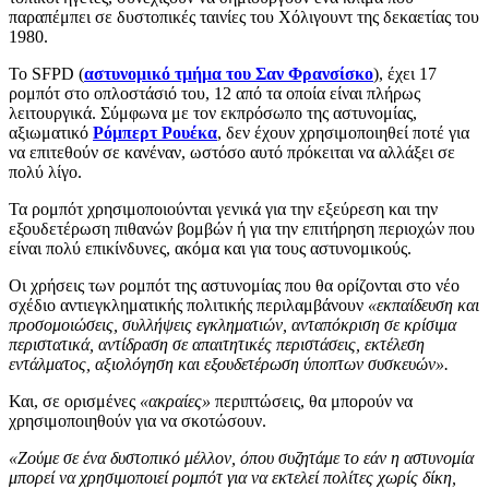
παραπέμπει σε δυστοπικές ταινίες του Χόλιγουντ της δεκαετίας του
1980.
Το SFPD (
αστυνομικό τμήμα του Σαν Φρανσίσκο
), έχει 17
ρομπότ στο οπλοστάσιό του, 12 από τα οποία είναι πλήρως
λειτουργικά. Σύμφωνα με τον εκπρόσωπο της αστυνομίας,
αξιωματικό
Ρόμπερτ Ρουέκα
, δεν έχουν χρησιμοποιηθεί ποτέ για
να επιτεθούν σε κανέναν, ωστόσο αυτό πρόκειται να αλλάξει σε
πολύ λίγο.
Τα ρομπότ χρησιμοποιούνται γενικά για την εξεύρεση και την
εξουδετέρωση πιθανών βομβών ή για την επιτήρηση περιοχών που
είναι πολύ επικίνδυνες, ακόμα και για τους αστυνομικούς.
Οι χρήσεις των ρομπότ της αστυνομίας που θα ορίζονται στο νέο
σχέδιο αντιεγκληματικής πολιτικής περιλαμβάνουν
«εκπαίδευση και
προσομοιώσεις, συλλήψεις εγκληματιών, ανταπόκριση σε κρίσιμα
περιστατικά, αντίδραση σε απαιτητικές περιστάσεις, εκτέλεση
εντάλματος, αξιολόγηση και εξουδετέρωση ύποπτων συσκευών».
Και, σε ορισμένες
«ακραίες»
περιπτώσεις, θα μπορούν να
χρησιμοποιηθούν για να σκοτώσουν.
«Ζούμε σε ένα δυστοπικό μέλλον, όπου συζητάμε το εάν η αστυνομία
μπορεί να χρησιμοποιεί ρομπότ για να εκτελεί πολίτες χωρίς δίκη,