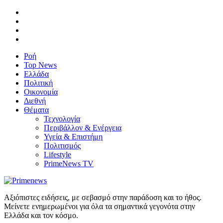
Ροή
Top News
Ελλάδα
Πολιτική
Οικονομία
Διεθνή
Θέματα
Τεχνολογία
Περιβάλλον & Ενέργεια
Υγεία & Επιστήμη
Πολιτισμός
Lifestyle
PrimeNews TV
Αξιόπιστες ειδήσεις, με σεβασμό στην παράδοση και το ήθος.
Μείνετε ενημερωμένοι για όλα τα σημαντικά γεγονότα στην
Ελλάδα και τον κόσμο.