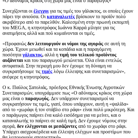
«Ο αδύναμος κρίκος στη χώρα μας είναι ο παραγωγός»
Συνεχίζονται οι
έλεγχοι
για τις τιμές του γάλακτος, οι οποίες έχουν
πάρει την ανιούσα. Οι
καταναλωτές
βρίσκουν το προϊόν πολύ
ακριβότερο από το παρελθόν. Καλεσμένη στην πρωινή εκπομπή
του MEGA, η κτηνοτρόφος Ιωάννα Καρρά μίλησε για τις
ανατιμήσεις αλλά και πού κυμαίνονται οι τιμές.
«Προφανώς
δεν λειτουργούν οι νόμοι της αγοράς
σε αυτή τη
χώρα. Έχουν μειωθεί και τα κοπάδια και η παραγόμενη
ποσότητα
γάλακτος
,
αλλά η
τιμή του τελικού προϊόντος
αυξάνεται
και του παραγωγού μειώνεται. Όλα είναι εντελώς
αντιφατικά. Στην περιοχή μου δεν έχουμε τη δύναμη να
συγκρατήσουμε τις
τιμές
λόγω έλλειψης και συνεταιρισμών»,
ανέφερε η κτηνοτρόφος.
Ο κ. Παύλος Σατολιάς, πρόεδρος Εθνικής Ένωσης Αγροτικών
Συνεταιρισμών, υπογράμμισε πως «Ο αδύναμος κρίκος στη χώρα
μας είναι ο
παραγωγός
. Δεν υπάρχουν συνεταιρισμοί να
συγκρατήσουν τις τιμές, γιατί, όπου υπάρχουν, αυτή η «ψαλίδα»
από το «χωράφι ή τον στάβλο στο ράφι» είναι πολύ μικρότερη. Και
ο παράγωγος παίρνει ένα καλό εισόδημα για να μείνει, και ο
καταναλωτής το παίρνει σε καλή τιμή. Δεν έχουμε νόμους στην
αγορά,
δεν ελέγχονται οι μεσάζοντες
από το χωράφι στο ράφι.
Υπάρχει αισχροκέρδεια και έλλειψη ελέγχων και προστίμων που
θα λειτουργούν αποτρεπτικά».