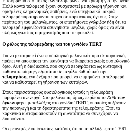
Η ισορροπία στο μήκος των τελομερών είναι κρίσιμη για την υγεία.
Πολύ κοντά τελομερή έχουν συσχετιστεί με πρόωρη γήρανση και
ορισμένες κληρονομικές παθήσεις, ενώ υπερβολικά μακριά
τελομερή παρατηρούνται συχνά σε καρκινικούς όγκους. Στην
περίπτωση του μελανώματος, οι επιστήμονες γνώριζαν ήδη ότι τα
τελομερή εμφανίζονται ασυνήθιστα μεγάλα, χωρίς όμως να είναι
πλήρως γνωστός ο μηχανισμός που το προκαλεί.
Ο ρόλος της τελομεράσης και του γονιδίου TERT
Για να μετατραπεί ένα φυσιολογικό μελανοκύτταρο σε καρκινικό,
πρέπει να αποκτήσει την ικανότητα να διαιρείται χωρίς φυσιολογικό
όριο. Αυτή η διαδικασία, που συχνά περιγράφεται ως κυτταρική
«αθανατοποίηση», εξαρτάται σε μεγάλο βαθμό από την
τελομεράση
, ένα ένζυμο που μπορεί να επιμηκύνει τα τελομερή
και να καθυστερεί τη γήρανση των κυττάρων.
Στους περισσότερους φυσιολογικούς ιστούς η τελομεράση
παραμένει ανενεργή. Στο μελάνωμα, όμως, περίπου το
75% των
όγκων
φέρει μεταλλάξεις στο γονίδιο
TERT
, οι οποίες αυξάνουν
την παραγωγή και τη δραστηριότητα της τελομεράσης. Έτσι τα
καρκινικά κύτταρα αποκτούν τη δυνατότητα να συνεχίζουν να
διαιρούνται.
Οι ερευνητές διαπίστωσαν, ωστόσο, ότι οι μεταλλάξεις στο TERT