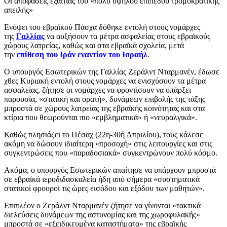
Οι αποφάσεις εξαιτίας του «πολύ υψηλού επιπέδου τρομοκρατικής
απειλής»
Ενόψει του εβραϊκού Πάσχα δόθηκε εντολή στους νομάρχες
της
Γαλλίας
να αυξήσουν τα μέτρα ασφαλείας στους εβραϊκούς
χώρους λατρείας, καθώς και στα εβραϊκά σχολεία, μετά
την
επίθεση του Ιράν εναντίον του Ισραήλ
.
Ο υπουργός Εσωτερικών της Γαλλίας Ζεράλντ Νταρμανέν, έδωσε
χθες Κυριακή εντολή στους νομάρχες να ενισχύσουν τα μέτρα
ασφαλείας, ζήτησε οι νομάρχες να φροντίσουν να υπάρξει
παρουσία, «στατική και ορατή», δυνάμεων επιβολής της τάξης
μπροστά σε χώρους λατρείας της εβραϊκής κοινότητας και στα
κτίρια που θεωρούνται πιο «εμβληματικά» ή «νευραλγικά».
Καθώς πλησιάζει το Πέσαχ (22η-30ή Απριλίου), τους κάλεσε
ακόμη να δώσουν ιδιαίτερη «προσοχή» στις λειτουργίες και στις
συγκεντρώσεις που «παραδοσιακά» συγκεντρώνουν πολύ κόσμο.
Ακόμα, ο υπουργός Εσωτερικών απαίτησε να υπάρχουν μπροστά
σε εβραϊκά ιεροδιδασκαλεία ήδη από σήμερα «συστηματικά
στατικοί φρουροί τις ώρες εισόδου και εξόδου των μαθητών».
Επιπλέον ο Ζεράλντ Νταρμανέν ζήτησε να γίνονται «τακτικά
διελεύσεις δυνάμεων της αστυνομίας και της χωροφυλακής»
μπροστά σε «εξειδικευμένα καταστήματα» της εβραϊκής