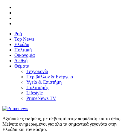
Ροή
Top News
Ελλάδα
Πολιτική
Οικονομία
Διεθνή
Θέματα
Τεχνολογία
Περιβάλλον & Ενέργεια
Υγεία & Επιστήμη
Πολιτισμός
Lifestyle
PrimeNews TV
Αξιόπιστες ειδήσεις, με σεβασμό στην παράδοση και το ήθος.
Μείνετε ενημερωμένοι για όλα τα σημαντικά γεγονότα στην
Ελλάδα και τον κόσμο.