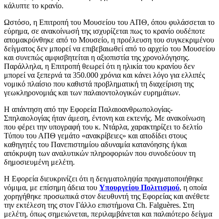
κάλυπτε το κρανίο.
Ωστόσο, η Επιτροπή του Μουσείου του ΑΠΘ, όπου φυλάσσεται το
εύρημα, σε ανακοίνωσή της ισχυρίζεται πως το κρανίο ουδέποτε
απομακρύνθηκε από το Μουσείο, η προέλευση του συγκεκριμένου
δείγματος δεν μπορεί να επιβεβαιωθεί από το αρχείο του Μουσείου
και συνεπώς αμφισβητείται η αξιοπιστία της χρονολόγησης.
Παράλληλα, η Επιτροπή θεωρεί ότι η ηλικία του κρανίου δεν
μπορεί να ξεπερνά τα 350.000 χρόνια και κάνει λόγο για ελλιπές
νομικό πλαίσιο που καθιστά προβληματική τη διαχείριση της
γεωκληρονομιάς και των παλαιοντολογικών ευρημάτων.
Η απάντηση από την Εφορεία Παλαιοανθρωπολογίας-
Σπηλαιολογίας ήταν άμεση, έντονη και εκτενής. Με ανακοίνωση
που φέρει την υπογραφή του κ. Ντάρλα, χαρακτηρίζει το δελτίο
Τύπου του ΑΠΘ γεμάτο «ανακρίβειες» και αποδίδει στους
καθηγητές του Πανεπιστημίου αδυναμία κατανόησης ή/και
απόκρυψη των αναλυτικών πληροφοριών που συνοδεύουν τη
δημοσιευμένη μελέτη.
Η Εφορεία διευκρινίζει ότι η δειγματοληψία πραγματοποιήθηκε
νόμιμα, με επίσημη άδεια του
Υπουργείου Πολιτισμού
, η οποία
χορηγήθηκε προσωπικά στον διευθυντή της Εφορείας και ανέθετε
την εκτέλεση της στον Γάλλο επιστήμονα Ch. Falguères. Στη
μελέτη, όπως σημειώνεται, περιλαμβάνεται και παλαιότερο δείγμα