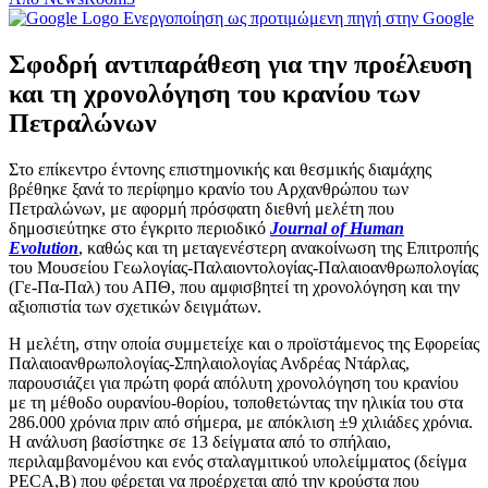
Ενεργοποίηση ως προτιμώμενη πηγή στην Google
Σφοδρή αντιπαράθεση για την προέλευση
και τη χρονολόγηση του κρανίου των
Πετραλώνων
Στο επίκεντρο έντονης επιστημονικής και θεσμικής διαμάχης
βρέθηκε ξανά το περίφημο κρανίο του Αρχανθρώπου των
Πετραλώνων, με αφορμή πρόσφατη διεθνή μελέτη που
δημοσιεύτηκε στο έγκριτο περιοδικό
Journal of Human
Evolution
, καθώς και τη μεταγενέστερη ανακοίνωση της Επιτροπής
του Μουσείου Γεωλογίας-Παλαιοντολογίας-Παλαιοανθρωπολογίας
(Γε-Πα-Παλ) του ΑΠΘ, που αμφισβητεί τη χρονολόγηση και την
αξιοπιστία των σχετικών δειγμάτων.
Η μελέτη, στην οποία συμμετείχε και ο προϊστάμενος της Εφορείας
Παλαιοανθρωπολογίας-Σπηλαιολογίας Ανδρέας Ντάρλας,
παρουσιάζει για πρώτη φορά απόλυτη χρονολόγηση του κρανίου
με τη μέθοδο ουρανίου-θορίου, τοποθετώντας την ηλικία του στα
286.000 χρόνια πριν από σήμερα, με απόκλιση ±9 χιλιάδες χρόνια.
Η ανάλυση βασίστηκε σε 13 δείγματα από το σπήλαιο,
περιλαμβανομένου και ενός σταλαγμιτικού υπολείμματος (δείγμα
PECA,B) που φέρεται να προέρχεται από την κρούστα που