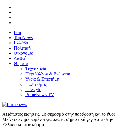
Ροή
Top News
Ελλάδα
Πολιτική
Οικονομία
Διεθνή
Θέματα
Τεχνολογία
Περιβάλλον & Ενέργεια
Υγεία & Επιστήμη
Πολιτισμός
Lifestyle
PrimeNews TV
Αξιόπιστες ειδήσεις, με σεβασμό στην παράδοση και το ήθος.
Μείνετε ενημερωμένοι για όλα τα σημαντικά γεγονότα στην
Ελλάδα και τον κόσμο.