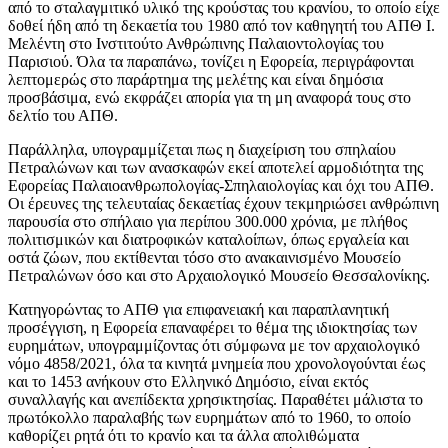
από το σταλαγμιτικό υλικό της κρούστας του κρανίου, το οποίο είχε
δοθεί ήδη από τη δεκαετία του 1980 από τον καθηγητή του ΑΠΘ Ι.
Μελέντη στο Ινστιτούτο Ανθρώπινης Παλαιοντολογίας του
Παρισιού. Όλα τα παραπάνω, τονίζει η Εφορεία, περιγράφονται
λεπτομερώς στο παράρτημα της μελέτης και είναι δημόσια
προσβάσιμα, ενώ εκφράζει απορία για τη μη αναφορά τους στο
δελτίο του ΑΠΘ.
Παράλληλα, υπογραμμίζεται πως η διαχείριση του σπηλαίου
Πετραλώνων και των ανασκαφών εκεί αποτελεί αρμοδιότητα της
Εφορείας Παλαιοανθρωπολογίας-Σπηλαιολογίας και όχι του ΑΠΘ.
Οι έρευνες της τελευταίας δεκαετίας έχουν τεκμηριώσει ανθρώπινη
παρουσία στο σπήλαιο για περίπου 300.000 χρόνια, με πλήθος
πολιτισμικών και διατροφικών καταλοίπων, όπως εργαλεία και
οστά ζώων, που εκτίθενται τόσο στο ανακαινισμένο Μουσείο
Πετραλώνων όσο και στο Αρχαιολογικό Μουσείο Θεσσαλονίκης.
Κατηγορώντας το ΑΠΘ για επιφανειακή και παραπλανητική
προσέγγιση, η Εφορεία επαναφέρει το θέμα της ιδιοκτησίας των
ευρημάτων, υπογραμμίζοντας ότι σύμφωνα με τον αρχαιολογικό
νόμο 4858/2021, όλα τα κινητά μνημεία που χρονολογούνται έως
και το 1453 ανήκουν στο Ελληνικό Δημόσιο, είναι εκτός
συναλλαγής και ανεπίδεκτα χρησικτησίας. Παραθέτει μάλιστα το
πρωτόκολλο παραλαβής των ευρημάτων από το 1960, το οποίο
καθορίζει ρητά ότι το κρανίο και τα άλλα απολιθώματα