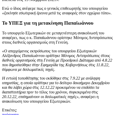
Ενώ ο ίδιος ανέφερε πως ο γενικός επιθεωρητής του υπουργείου
«ξεκίνησε εσωτερική έρευνα μετά τις αναφορές στον εγχώριο τύπο».
Το ΥΠΕΞ για τη μετακίνηση Παπαϊωάννου
Το υπουργείο Εξωτερικών σε μεταγενέστερη ανακοίνωσή του
αναφέρει, πως ο κ. Παπαϊωάννου ορίστηκε Μόνιμος Αντιπρόσωπος
στους διεθνείς οργανισμούς στη Γενεύη.
«Ο απερχόμενος εκπρόσωπος του υπουργείου Εξωτερικών
Αλέξανδρος Παπαϊωάννου ορίστηκε Μόνιμος Αντιπρόσωπος στους
διεθνείς οργανισμούς στη Γενεύη με Προεδρικό Διάταγμα από 4.8.22
που δημοσιεύθηκε στην Εφημερίδα της Κυβερνήσεως στις 11.8.22,
σύμφωνα με διπλωματικές πηγές.
Η εντολή τοποθέτησης του εκδόθηκε στις 7.9.22 με ανάληψη
υπηρεσίας, η οποία ορίστηκε για το δεύτερο δεκαήμερο Δεκεμβρίου
και θα λάβει χώρα στις 12.12.22 προκειμένου να επιδόσει τα
διαπιστευτήρια πριν το τέλος του χρόνου, συγκεκριμένα στις
20.12.22, επισημαίνουν οι διπλωματικές πηγές»
, αναφέρει η
ανακοίνωση του υπουργείου Εξωτερικών.
Ετικέτες:
πρόσφατα