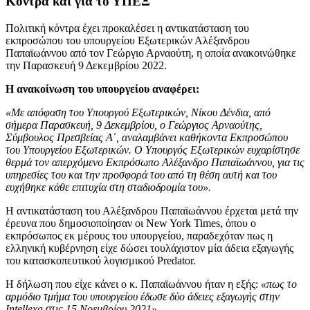
Κόντρα και για το ΥΠΕΞ
Πολιτική κόντρα έχει προκαλέσει η αντικατάσταση του
εκπροσώπου του υπουργείου Εξωτερικών Αλέξανδρου
Παπαϊωάννου από τον Γεώργιο Αρναούτη, η οποία ανακοινώθηκε
την Παρασκευή 9 Δεκεμβρίου 2022.
Η ανακοίνωση του υπουργείου αναφέρει:
«Με απόφαση του Υπουργού Εξωτερικών, Νίκου Δένδια, από
σήμερα Παρασκευή, 9 Δεκεμβρίου, ο Γεώργιος Αρναούτης,
Σύμβουλος Πρεσβείας Α΄, αναλαμβάνει καθήκοντα Εκπροσώπου
του Υπουργείου Εξωτερικών. O Υπουργός Εξωτερικών ευχαρίστησε
θερμά τον απερχόμενο Εκπρόσωπο Αλέξανδρο Παπαϊωάννου, για τις
υπηρεσίες του και την προσφορά του από τη θέση αυτή και του
ευχήθηκε κάθε επιτυχία στη σταδιοδρομία του».
Η αντικατάσταση του Αλέξανδρου Παπαϊωάννου έρχεται μετά την
έρευνα που δημοσιοποίησαν οι New York Times, όπου ο
εκπρόσωπος εκ μέρους του υπουργείου, παραδεχόταν πως η
ελληνική κυβέρνηση είχε δώσει τουλάχιστον μία άδεια εξαγωγής
του κατασκοπευτικού λογισμικού Predator.
Η δήλωση που είχε κάνει ο κ. Παπαϊωάννου ήταν η εξής:
«πως το
αρμόδιο τμήμα του υπουργείου έδωσε δύο άδειες εξαγωγής στην
Intellexa στις 15 Νοεμβρίου 2021».