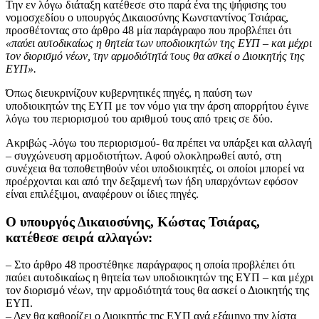
Την εν λόγω διάταξη κατέθεσε στο παρά ένα της ψήφισης του
νομοσχεδίου ο υπουργός Δικαιοσύνης Κωνσταντίνος Τσιάρας,
προσθέτοντας στο άρθρο 48 μία παράγραφο που προβλέπει ότι
«παύει αυτοδικαίως η θητεία των υποδιοικητών της ΕΥΠ – και μέχρι
τον διορισμό νέων, την αρμοδιότητά τους θα ασκεί ο Διοικητής της
ΕΥΠ».
Όπως διευκρινίζουν κυβερνητικές πηγές, η παύση των
υποδιοικητών της ΕΥΠ με τον νόμο για την άρση απορρήτου έγινε
λόγω του περιορισμού του αριθμού τους από τρεις σε δύο.
Ακριβώς -λόγω του περιορισμού- θα πρέπει να υπάρξει και αλλαγή
– συγχώνευση αρμοδιοτήτων. Αφού ολοκληρωθεί αυτό, στη
συνέχεια θα τοποθετηθούν νέοι υποδιοικητές, οι οποίοι μπορεί να
προέρχονται και από την δεξαμενή των ήδη υπαρχόντων εφόσον
είναι επιλέξιμοι, αναφέρουν οι ίδιες πηγές.
Ο υπουργός Δικαιοσύνης, Κώστας Τσιάρας,
κατέθεσε σειρά αλλαγών:
– Στο άρθρο 48 προστέθηκε παράγραφος η οποία προβλέπει ότι
παύει αυτοδικαίως η θητεία των υποδιοικητών της ΕΥΠ – και μέχρι
τον διορισμό νέων, την αρμοδιότητά τους θα ασκεί ο Διοικητής της
ΕΥΠ.
– Δεν θα καθορίζει ο Διοικητής της ΕΥΠ ανά εξάμηνο την λίστα