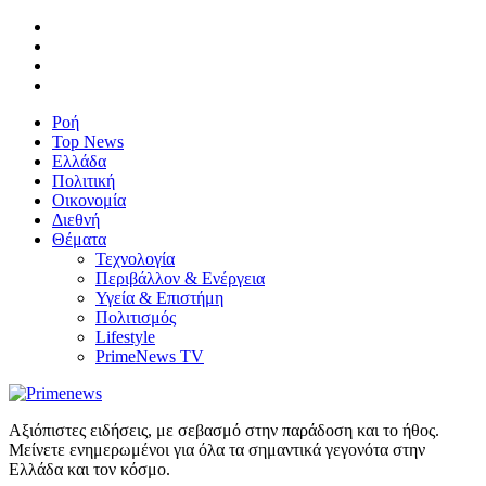
Ροή
Top News
Ελλάδα
Πολιτική
Οικονομία
Διεθνή
Θέματα
Τεχνολογία
Περιβάλλον & Ενέργεια
Υγεία & Επιστήμη
Πολιτισμός
Lifestyle
PrimeNews TV
Αξιόπιστες ειδήσεις, με σεβασμό στην παράδοση και το ήθος.
Μείνετε ενημερωμένοι για όλα τα σημαντικά γεγονότα στην
Ελλάδα και τον κόσμο.