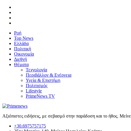
Ροή
Top News
Ελλάδα
Πολιτική
Οικονομία
Διεθνή
Θέματα
Τεχνολογία
Περιβάλλον & Ενέργεια
Υγεία & Επιστήμη
Πολιτισμός
Lifestyle
PrimeNews TV
Αξιόπιστες ειδήσεις, με σεβασμό στην παράδοση και το ήθος. Μείν
+30.6975757175