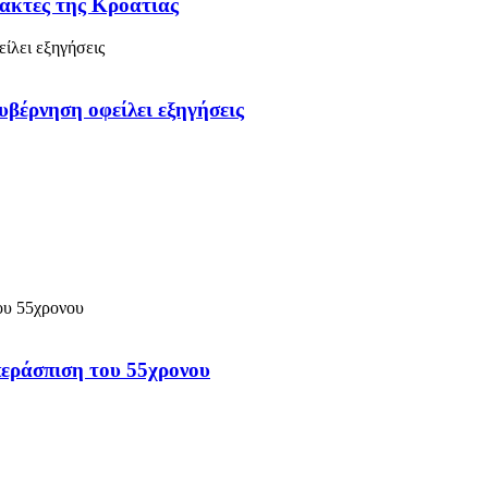
 ακτές της Κροατίας
υβέρνηση οφείλει εξηγήσεις
περάσπιση του 55χρονου