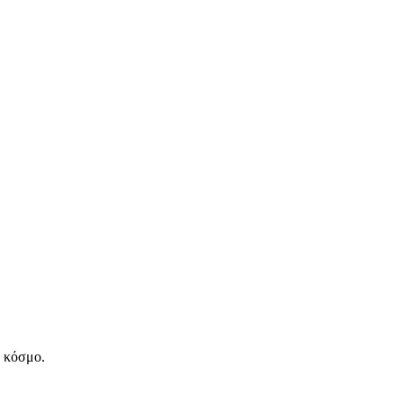
ν κόσμο.