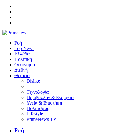
Ροή
Top News
Ελλάδα
Πολιτική
Οικονομία
Διεθνή
Θέματα
Dislike
Τεχνολογία
Περιβάλλον & Ενέργεια
Υγεία & Επιστήμη
Πολιτισμός
Lifestyle
PrimeNews TV
Ροή