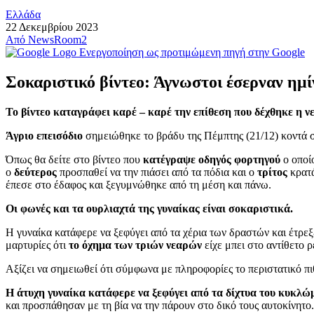
Ελλάδα
22 Δεκεμβρίου 2023
Από
NewsRoom2
Ενεργοποίηση ως προτιμώμενη πηγή στην Google
Σοκαριστικό βίντεο: Άγνωστοι έσερναν ημί
Το βίντεο καταγράφει καρέ – καρέ την επίθεση που δέχθηκε η ν
Άγριο επεισόδιο
σημειώθηκε το βράδυ της Πέμπτης (21/12) κοντά 
Όπως θα δείτε στο βίντεο που
κατέγραψε οδηγός φορτηγού
ο οποίο
ο
δεύτερος
προσπαθεί να την πιάσει από τα πόδια και ο
τρίτος
κρατά
έπεσε στο έδαφος και ξεγυμνώθηκε από τη μέση και πάνω.
Οι φωνές και τα ουρλιαχτά της γυναίκας είναι σοκαριστικά.
Η γυναίκα κατάφερε να ξεφύγει από τα χέρια των δραστών και έτρε
μαρτυρίες ότι
το όχημα των τριών νεαρών
είχε μπει στο αντίθετο 
Αξίζει να σημειωθεί ότι σύμφωνα με πληροφορίες το περιστατικό π
Η άτυχη γυναίκα κατάφερε να ξεφύγει από τα δίχτυα του κυκλώμ
και προσπάθησαν με τη βία να την πάρουν στο δικό τους αυτοκίνητο.