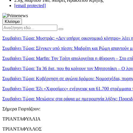
25ης Μαρτίου 140, Μοίρες Ηρακλείου Κρήτης
[email protected]
Κλείσιμο
Συμβαίνει Τώρα:
Μυστράς: «Δεν υπήρχε οικονομικό κίνητρο» λέει 
Συμβαίνει Τώρα:
Σένγκεν υπό πίεση: Μαδρίτη και Ρώμη απαντούν μ
Συμβαίνει Τώρα:
Marfin: Την Τρίτη απολογείται η 46χρονη – Στο ε
Συμβαίνει Τώρα:
Τα 36 δισ. που θα κρίνουν τον Μητσοτάκη – Ο λο
Συμβαίνει Τώρα:
Κυβέρνηση σε αγώνα δρόμου: Νομοσχέδια, πυρηνικ
Συμβαίνει Τώρα:
Έξι «Χιροσίμες» ενέργειας και 61.700 στρέμματα 
Συμβαίνει Τώρα:
Μειώσεις στα ράφια με ημερομηνία λήξης; Προειδ
Σήμερα Γιορτάζουν:
ΤΡΙΑΝΤΑΦΥΛΛΙΑ
ΤΡΙΑΝΤΑΦΥΛΛΟΣ