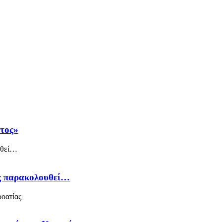
άτος»
ός παρακολουθεί…