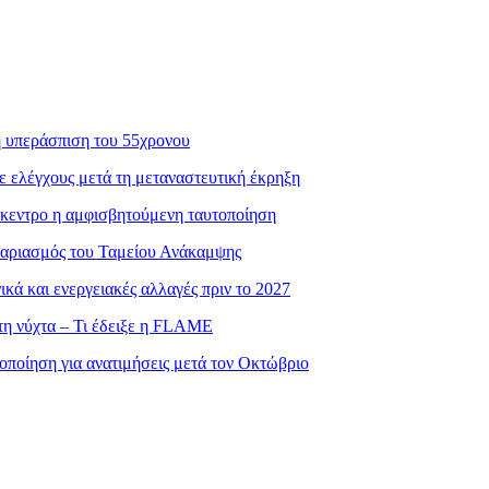
η υπεράσπιση του 55χρονου
ε ελέγχους μετά τη μεταναστευτική έκρηξη
πίκεντρο η αμφισβητούμενη ταυτοποίηση
γαριασμός του Ταμείου Ανάκαμψης
ά και ενεργειακές αλλαγές πριν το 2027
τη νύχτα – Τι έδειξε η FLAME
οποίηση για ανατιμήσεις μετά τον Οκτώβριο