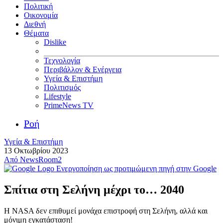
Πολιτική
Οικονομία
Διεθνή
Θέματα
Dislike
Τεχνολογία
Περιβάλλον & Ενέργεια
Υγεία & Επιστήμη
Πολιτισμός
Lifestyle
PrimeNews TV
Ροή
Υγεία & Επιστήμη
13 Οκτωβρίου 2023
Από
NewsRoom2
Ενεργοποίηση ως προτιμώμενη πηγή στην Google
Σπίτια στη Σελήνη μέχρι το… 2040
Η NASA δεν επιθυμεί μονάχα επιστροφή στη Σελήνη, αλλά και
μόνιμη εγκατάσταση!