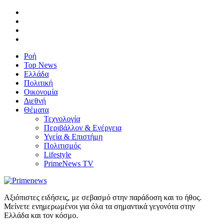
Ροή
Top News
Ελλάδα
Πολιτική
Οικονομία
Διεθνή
Θέματα
Τεχνολογία
Περιβάλλον & Ενέργεια
Υγεία & Επιστήμη
Πολιτισμός
Lifestyle
PrimeNews TV
Αξιόπιστες ειδήσεις, με σεβασμό στην παράδοση και το ήθος.
Μείνετε ενημερωμένοι για όλα τα σημαντικά γεγονότα στην
Ελλάδα και τον κόσμο.