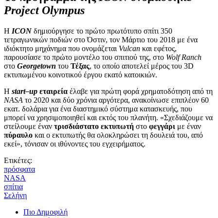
Project Olympus
Η
ICON
δημιούργησε το πρώτο πρωτότυπο σπίτι 350
τετραγωνικών ποδιών στο Όστιν, τον Μάρτιο του 2018 με ένα
ιδιόκτητο μηχάνημα που ονομάζεται
Vulcan
και εφέτος,
παρουσίασε το πρώτο μοντέλο του σπιτιού της, στο
Wolf Ranch
στο
Georgetown
του
Τέξας
, το οποίο αποτελεί μέρος του 3D
εκτυπωμένου κοινοτικού έργου εκατό κατοικιών.
Η
start–up
εταιρεία
έλαβε για πρώτη φορά χρηματοδότηση από τη
NASA
το 2020 και δύο χρόνια αργότερα, ανακοίνωσε επιπλέον 60
εκατ. δολάρια για ένα διαστημικό σύστημα κατασκευής, που
μπορεί να χρησιμοποιηθεί και εκτός του πλανήτη. «Σχεδιάζουμε να
στείλουμε έναν
τρισδιάστατο εκτυπωτή
στο
φεγγάρι
με έναν
πύραυλο
και ο εκτυπωτής θα ολοκληρώσει τη δουλειά του, από
εκεί», τόνισαν οι ιθύνοντες του εγχειρήματος.
Ετικέτες:
πρόσφατα
NASA
σπίτια
Σελήνη
Πιο Δημοφιλή