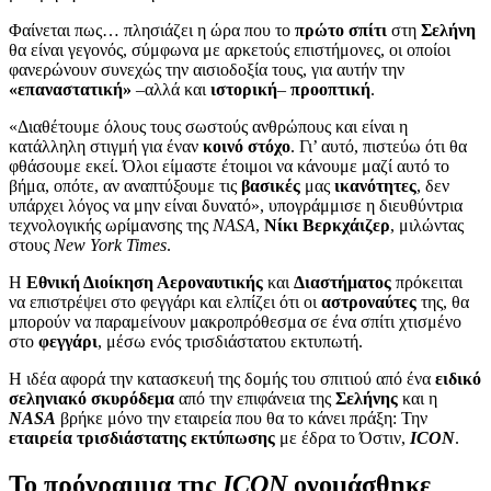
Φαίνεται πως… πλησιάζει η ώρα που το
πρώτο σπίτι
στη
Σελήνη
θα είναι γεγονός, σύμφωνα με αρκετούς επιστήμονες, οι οποίοι
φανερώνουν συνεχώς την αισιοδοξία τους, για αυτήν την
«επαναστατική»
–αλλά και
ιστορική
–
προοπτική
.
«Διαθέτουμε όλους τους σωστούς ανθρώπους και είναι η
κατάλληλη στιγμή για έναν
κοινό στόχο
. Γι’ αυτό, πιστεύω ότι θα
φθάσουμε εκεί. Όλοι είμαστε έτοιμοι να κάνουμε μαζί αυτό το
βήμα, οπότε, αν αναπτύξουμε τις
βασικές
μας
ικανότητες
, δεν
υπάρχει λόγος να μην είναι δυνατό», υπογράμμισε η διευθύντρια
τεχνολογικής ωρίμανσης της
NASA
,
Νίκι Βερκχάιζερ
, μιλώντας
στους
New
York
Times
.
Η
Εθνική Διοίκηση Αεροναυτικής
και
Διαστήματος
πρόκειται
να επιστρέψει στο φεγγάρι και ελπίζει ότι οι
αστροναύτες
της, θα
μπορούν να παραμείνουν μακροπρόθεσμα σε ένα σπίτι χτισμένο
στο
φεγγάρι
, μέσω ενός τρισδιάστατου εκτυπωτή.
Η ιδέα αφορά την κατασκευή της δομής του σπιτιού από ένα
ειδικό
σεληνιακό σκυρόδεμα
από την επιφάνεια της
Σελήνης
και η
NASA
βρήκε μόνο την εταιρεία που θα το κάνει πράξη: Την
εταιρεία τρισδιάστατης εκτύπωσης
με έδρα το Όστιν,
ICON
.
Το πρόγραμμα της
ICON
ονομάσθηκε